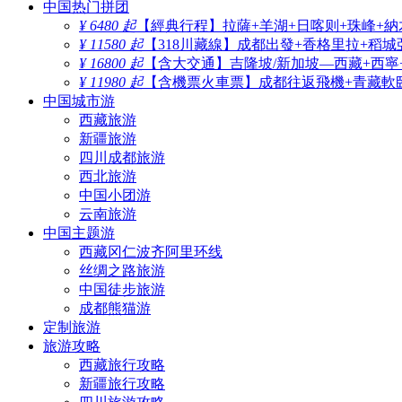
中国热门拼团
¥ 6480 起
【經典行程】拉薩+羊湖+日喀则+珠峰+納
¥ 11580 起
【318川藏線】成都出發+香格里拉+稻城
¥ 16800 起
【含大交通】吉隆坡/新加坡—西藏+西寧
¥ 11980 起
【含機票火車票】成都往返飛機+青藏軟臥
中国城市游
西藏旅游
新疆旅游
四川成都旅游
西北旅游
中国小团游
云南旅游
中国主题游
西藏冈仁波齐阿里环线
丝绸之路旅游
中国徒步旅游
成都熊猫游
定制旅游
旅游攻略
西藏旅行攻略
新疆旅行攻略