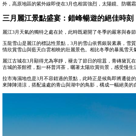
外，高原地區的紫外線即使在3月也相當強烈，太陽鏡、防曬
三月麗江景點盛宴：錯峰暢遊的絕佳時刻
麗江3月天氣的獨特之處在於，此時既避開了冬季的嚴寒與春節
玉龍雪山是麗江的標誌性景點，3月的雪山依舊銀裝素裹，雪質
情欣賞雪山與藍天白雲相映的壯麗景色。相比冬季的暴風雪天氣
麗江古城在3月顯得尤為寧靜，褪去了節日的喧囂，青磚黛瓦
古城的茶館裡，點一杯普洱茶，曬著太陽欣賞街景，感受慢生
拉市海濕地也是3月不容錯過的景點，此時正是候鳥即將遷徙
來陣陣清涼，搭配遠處的青山與湖中的鳥影，構成一幅絕美的自