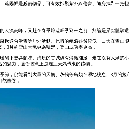
霜、遮陽帽是必備物品，可有效抵禦紫外線傷害。隨身攜帶一把
的人流高峰，又趕在春季旅遊旺季到來之前，無論是景點體驗還
鬆軟適合滑雪等戶外活動。此時的氣溫雖然较低，白天在雪山腳
，3月的雪山天氣更為穩定，登山成功率更高 。
在暖陽下更具韻味。清晨的古城偶有薄霧瀰漫，走在沒有人潮的
活的魅力，這份愜意正是麗江天氣帶來的禮物 。
的季節，仍能看到大量的天鵝、灰鶴等鳥類在濕地棲息。3月的拉
然畫卷 。