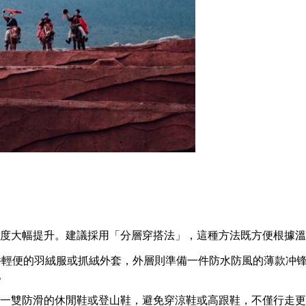
適度大幅提升。建議採用「分層穿搭法」，這種方法既方便根據
件輕便的羽絨服或抓絨外套，外層則準備一件防水防風的薄款冲
。
帶一雙防滑的休閒鞋或登山鞋，避免穿涼鞋或高跟鞋，不僅行走更