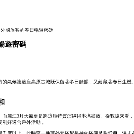
：外國旅客的春日暢遊密碼
暢遊密碼
特的氣候讓這座高原古城既保留著冬日餘韻，又蘊藏著春日生機
和
而麗江3月天氣更是將這種特質演繹得淋漓盡致。從數據來看，3
剛好適合戶外活動 。
5攝氏度以上，此時穿一件薄外套搭配長袖內搭便足夠舒適，漫步