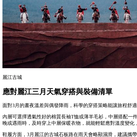
麗江古城
應對麗江三月天氣穿搭與裝備清單
面對3月的晝夜溫差與偶發降雨，科學的穿搭策略能讓旅程舒
內層可選擇透氣性好的棉質長袖T恤或薄羊毛衫，中層搭配一
晚或遇雨時，及時穿上中層保暖衣物，就能輕鬆應對溫度變化 
鞋履方面，3月麗江的古城石板路在雨天會略顯濕滑，建議攜