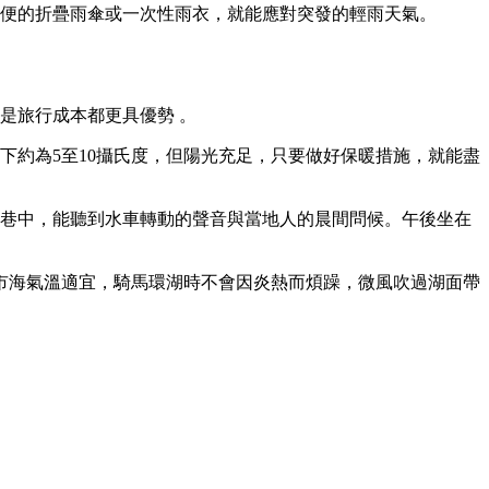
輕便的折疊雨傘或一次性雨衣，就能應對突發的輕雨天氣。
是旅行成本都更具優勢 。
下約為5至10攝氏度，但陽光充足，只要做好保暖措施，就能盡
小巷中，能聽到水車轉動的聲音與當地人的晨間問候。午後坐在
市海氣溫適宜，騎馬環湖時不會因炎熱而煩躁，微風吹過湖面帶