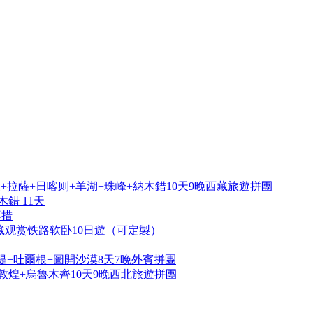
拉薩+日喀则+羊湖+珠峰+納木錯10天9晚西藏旅遊拼團
錯 11天
再措
藏观赏铁路软卧10日遊（可定製）
提+吐爾根+圖開沙漠8天7晚外賓拼團
敦煌+烏魯木齊10天9晚西北旅遊拼團