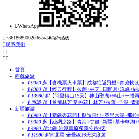

WhatsApp

+8618689002036
24小时咨询热线

联系我们




首頁
西藏旅游
¥ 9980 起
【含機票火車票】成都往返飛機+青藏軟臥+
¥ 8380 起
【經典行程】拉萨+林芝+日喀則+珠峰+納木
¥ 13980 起
【阿里轉山15天】神山聖湖+轉山+一措
¥ 面議 起
【首飛林芝 赏桃花】林芝+拉薩+羊湖+青
新疆旅游
¥ 6980 起
【新疆杏花節】臥進飛出+賽里木湖+那拉
¥ 9980 起
【絲綢之路】青海+甘肅+新疆+茶卡鹽湖+
¥ 4980 起
北疆·沙漠草原獨庫公路9天
¥ 11980 起
南北疆·全景線16天深度遊