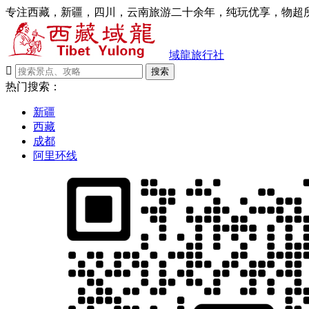
专注西藏，新疆，四川，云南旅游二十余年，纯玩优享，物超所
域龍旅行社

搜索
热门搜索：
新疆
西藏
成都
阿里环线