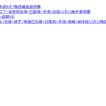
木錯8天7晚西藏旅遊拼團
亞丁+波密然烏湖+巴鬆措+羊湖+拉薩12天11晚外賓拼團
+成都9天
+拉薩+林芝+南迦巴瓦峰+日喀则+羊湖+珠峰+納木錯13天12