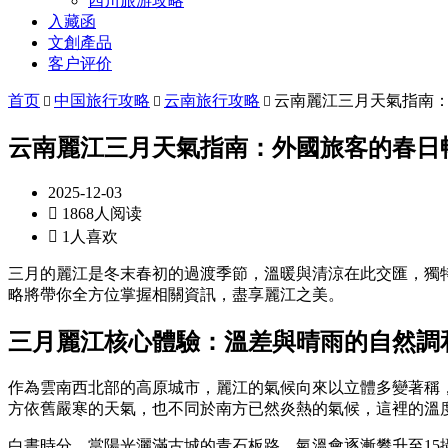
四川旅游攻略
入藏函
文創產品
客户评价
首页
中国旅行攻略
云南旅行攻略
云南麗江三月天氣指南



云南麗江三月天氣指南：外國旅客的春日
2025-12-03

1868人阅读

1人喜欢
三月的麗江是冬末春初的過渡季節，溫暖與清涼在此交匯，獨
略將帶你全方位掌握相關資訊，盡享麗江之美。
三月麗江核心體驗：溫差與晴雨的自然調
作為雲南西北部的高原城市，麗江的氣候向來以立體多變著稱，
方依舊嚴寒的天氣，也不同於南方已然炎熱的氣候，這裡的溫度
白晝時分，當陽光灑滿古城的青石板路，氣溫會逐漸攀升至1