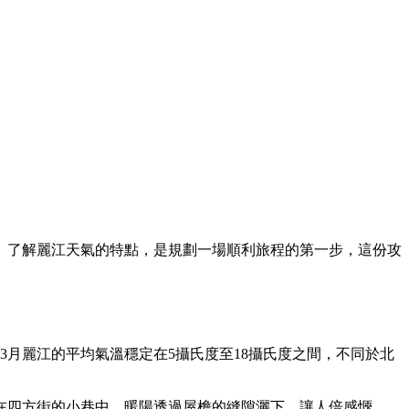
。了解麗江天氣的特點，是規劃一場順利旅程的第一步，這份攻
月麗江的平均氣溫穩定在5攝氏度至18攝氏度之間，不同於北
在四方街的小巷中，暖陽透過屋檐的縫隙灑下，讓人倍感愜