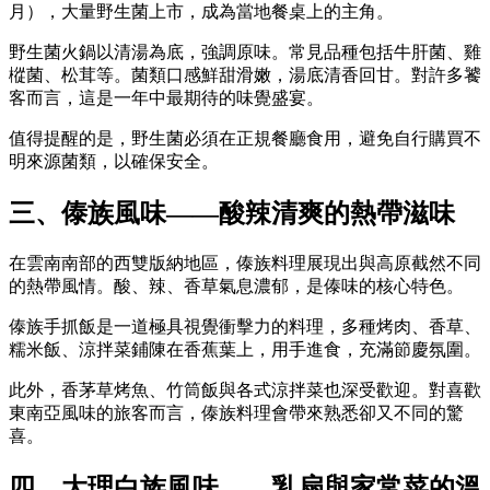
月），大量野生菌上市，成為當地餐桌上的主角。
野生菌火鍋以清湯為底，強調原味。常見品種包括牛肝菌、雞
樅菌、松茸等。菌類口感鮮甜滑嫩，湯底清香回甘。對許多饕
客而言，這是一年中最期待的味覺盛宴。
值得提醒的是，野生菌必須在正規餐廳食用，避免自行購買不
明來源菌類，以確保安全。
三、傣族風味——酸辣清爽的熱帶滋味
在雲南南部的西雙版納地區，傣族料理展現出與高原截然不同
的熱帶風情。酸、辣、香草氣息濃郁，是傣味的核心特色。
傣族手抓飯是一道極具視覺衝擊力的料理，多種烤肉、香草、
糯米飯、涼拌菜鋪陳在香蕉葉上，用手進食，充滿節慶氛圍。
此外，香茅草烤魚、竹筒飯與各式涼拌菜也深受歡迎。對喜歡
東南亞風味的旅客而言，傣族料理會帶來熟悉卻又不同的驚
喜。
四、大理白族風味——乳扇與家常菜的溫