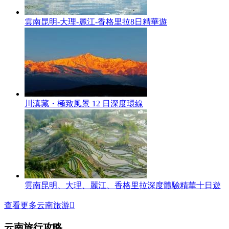
雲南昆明-大理-麗江-香格里拉8日精華遊
川滇藏・極致風景 12 日深度環線
雲南昆明、大理、麗江、香格里拉深度體驗精華十日遊
查看更多云南旅游

云南旅行攻略