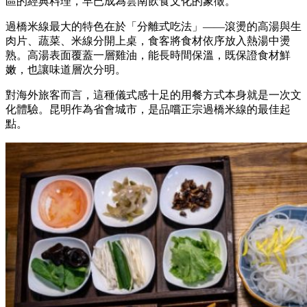
區的經典料理，早已成為雲南飲食文化的象徵。
過橋米線最大的特色在於「分離式吃法」——滾燙的高湯與生
肉片、蔬菜、米線分開上桌，食客將食材依序放入熱湯中燙
熟。高湯表面覆蓋一層雞油，能長時間保溫，既保證食材鮮
嫩，也讓味道層次分明。
對海外旅客而言，這種儀式感十足的用餐方式本身就是一次文
化體驗。昆明作為省會城市，是品嚐正宗過橋米線的最佳起
點。