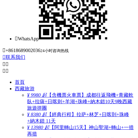

WhatsApp

+8618689002036
24小时咨询热线

联系我们




首頁
西藏旅游
¥ 9980 起
【含機票火車票】成都往返飛機+青藏軟
臥+拉薩+日喀则+羊湖+珠峰+納木錯10天9晚西藏
旅遊拼團
¥ 8380 起
【經典行程】拉萨+林芝+日喀則+珠峰
+納木錯 11天
¥ 13980 起
【阿里轉山15天】神山聖湖+轉山+一措
再措