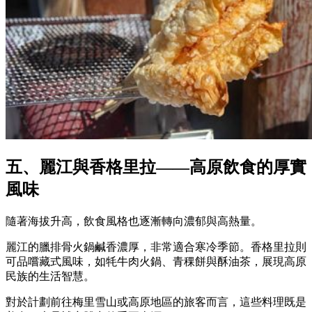
五、麗江與香格里拉——高原飲食的厚實
風味
隨著海拔升高，飲食風格也逐漸轉向濃郁與高熱量。
麗江的臘排骨火鍋鹹香濃厚，非常適合寒冷季節。香格里拉則
可品嚐藏式風味，如牦牛肉火鍋、青稞餅與酥油茶，展現高原
民族的生活智慧。
對於計劃前往梅里雪山或高原地區的旅客而言，這些料理既是