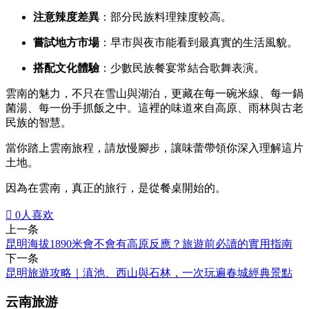
注意辣度差異
：部分民族料理辣度較高。
嘗試地方市場
：早市與夜市能看到最真實的生活風貌。
搭配文化體驗
：少數民族餐宴常結合歌舞表演。
雲南的魅力，不只在雪山與湖泊，更藏在每一碗米線、每一鍋
菌湯、每一份手抓飯之中。這裡的味道來自高原、雨林與古老
民族的智慧。
當你踏上雲南旅程，請放慢腳步，讓味蕾帶領你深入理解這片
土地。
因為在雲南，真正的旅行，是從餐桌開始的。

0
人喜欢
上一条
昆明海拔1890米會不會有高原反應？旅遊前必讀的實用指南
下一条
昆明旅遊攻略｜滇池、西山與石林，一次玩遍春城經典景點
云南旅游