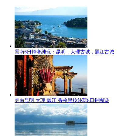
雲南6日輕奢純玩：昆明，大理古城，麗江古城
雲南昆明-大理-麗江-香格里拉純玩8日拼團遊