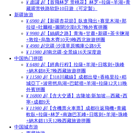
¥ 面議 起
【首飛林芝 赏桃花】林芝+拉薩+羊湖+青
藏观赏铁路软卧10日遊（可定製）
新疆旅游
¥ 6980 起
【新疆杏花節】臥進飛出+賽里木湖+那
拉提+吐爾根+圖開沙漠8天7晚外賓拼團
¥ 9980 起
【絲綢之路】青海+甘肅+新疆+茶卡鹽湖
+敦煌+烏魯木齊10天9晚西北旅遊拼團
¥ 4980 起
北疆·沙漠草原獨庫公路9天
¥ 11980 起
南北疆·全景線16天深度遊
中国热门拼团
¥ 6480 起
【經典行程】拉薩+羊湖+日喀则+珠峰
+納木錯8天7晚西藏旅遊拼團
¥ 11580 起
【318川藏線】成都出發+香格里拉+稻
城亞丁+波密然烏湖+巴鬆措+羊湖+拉薩12天11晚
外賓拼團
¥ 16800 起
【含大交通】吉隆坡/新加坡—西藏+西
寧+成都9天
¥ 11980 起
【含機票火車票】成都往返飛機+青藏
軟臥+拉薩+林芝+南迦巴瓦峰+日喀则+羊湖+珠峰
+納木錯13天12晚西藏旅遊拼團
中国城市游