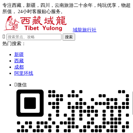
专注西藏，新疆，四川，云南旅游二十余年，纯玩优享，物超
所值， 24小时客服贴心服务。
域龍旅行社

搜索
热门搜索：
新疆
西藏
成都
阿里环线

微信