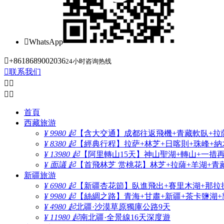

WhatsApp

+8618689002036
24小时咨询热线

联系我们




首頁
西藏旅游
¥ 9980 起
【含大交通】成都往返飛機+青藏軟臥+拉薩
¥ 8380 起
【經典行程】拉萨+林芝+日喀則+珠峰+納木
¥ 13980 起
【阿里轉山15天】神山聖湖+轉山+一措
¥ 面議 起
【首飛林芝 赏桃花】林芝+拉薩+羊湖+青
新疆旅游
¥ 6980 起
【新疆杏花節】臥進飛出+賽里木湖+那拉
¥ 9980 起
【絲綢之路】青海+甘肅+新疆+茶卡鹽湖+
¥ 4980 起
北疆·沙漠草原獨庫公路9天
¥ 11980 起
南北疆·全景線16天深度遊