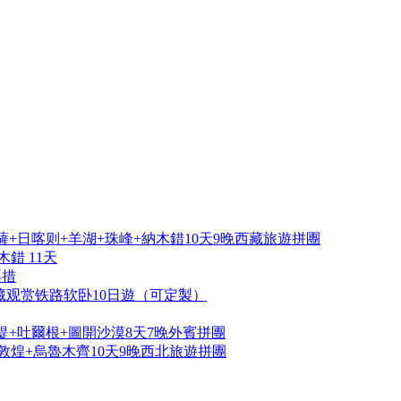
+日喀则+羊湖+珠峰+納木錯10天9晚西藏旅遊拼團
錯 11天
再措
藏观赏铁路软卧10日遊（可定製）
提+吐爾根+圖開沙漠8天7晚外賓拼團
敦煌+烏魯木齊10天9晚西北旅遊拼團