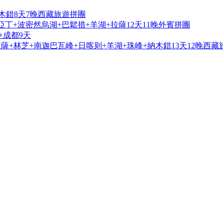
木錯8天7晚西藏旅遊拼團
亞丁+波密然烏湖+巴鬆措+羊湖+拉薩12天11晚外賓拼團
+成都9天
+林芝+南迦巴瓦峰+日喀则+羊湖+珠峰+納木錯13天12晚西藏