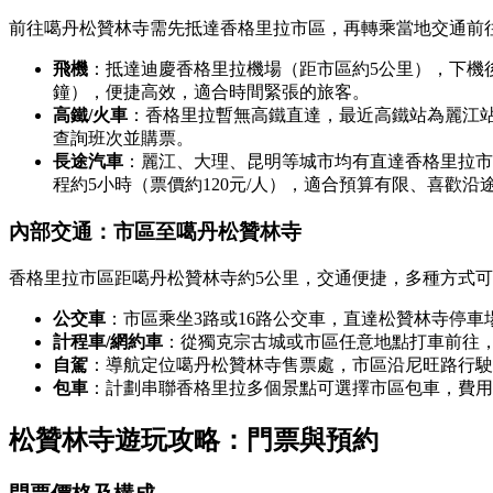
前往噶丹松贊林寺需先抵達香格里拉市區，再轉乘當地交通前
飛機
：抵達迪慶香格里拉機場（距市區約5公里），下機後可乘
鐘），便捷高效，適合時間緊張的旅客。
高鐵/火車
：香格里拉暫無高鐵直達，最近高鐵站為麗江站，
查詢班次並購票。
長途汽車
：麗江、大理、昆明等城市均有直達香格里拉市
程約5小時（票價約120元/人），適合預算有限、喜歡沿
內部交通：市區至噶丹松贊林寺
香格里拉市區距噶丹松贊林寺約5公里，交通便捷，多種方式
公交車
：市區乘坐3路或16路公交車，直達松贊林寺停車場，
計程車/網約車
：從獨克宗古城或市區任意地點打車前往，費
自駕
：導航定位噶丹松贊林寺售票處，市區沿尼旺路行駛
包車
：計劃串聯香格里拉多個景點可選擇市區包車，費用約
松贊林寺遊玩攻略：門票與預約