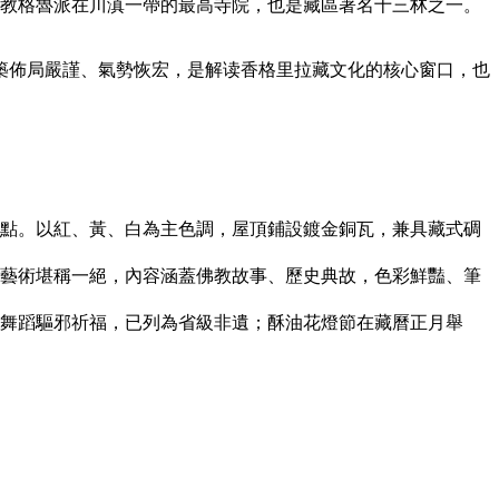
佛教格魯派在川滇一帶的最高寺院，也是藏區著名十三林之一。
築佈局嚴謹、氣勢恢宏，是解读香格里拉藏文化的核心窗口，也
點。以紅、黃、白為主色調，屋頂鋪設鍍金銅瓦，兼具藏式碉
藝術堪稱一絕，內容涵蓋佛教故事、歷史典故，色彩鮮豔、筆
具舞蹈驅邪祈福，已列為省級非遺；酥油花燈節在藏曆正月舉