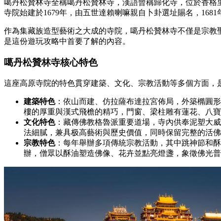
噶丹松贊林寺全稱噶丹松贊林寺，漢語曾稱歸化寺，位於香格里
寺院始建於1679年，由五世達賴喇嘛親自卜卦選址賜名，16
作為集藏族造型藝術之大成的寺院，噶丹松贊林寺不僅是宗教
是這份遊玩攻略中首要了解的內容。
噶丹松贊林寺核心特色
這座高原寺院的特色貫穿建築、文化、宗教活動等多個方面，
建築特色
：依山而建、仿拉薩布達拉宮佈局，外築橢圓形
樓的厚重與漢式飛檐的精巧，門窗、梁柱雕有蓮花、八寶
文化特色
：藏傳佛教格魯派重要道場，寺內供奉泥塑大威
法細膩，兼具极高藝術與歷史價值，同時保留完整的活佛
宗教特色
：每年舉辦多項傳統宗教活動，其中跳神節和酥
辦，僧眾以酥油塑造佛像、花卉並點亮燈盞，象徵佛光普