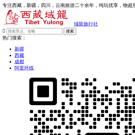
专注西藏，新疆，四川，云南旅游二十余年，纯玩优享，物超所
域龍旅行社

搜索
热门搜索：
新疆
西藏
成都
阿里环线