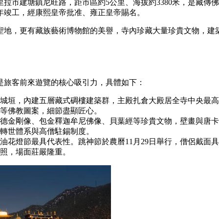
拉市建塘鎮尼旺路，距市區約5公里、海拔約3380米，是藏傳
81年竣工，經康熙皇帝批准、雍正皇帝賜名。
聖地，更有藏族藝術博物館的美譽，寺內珍藏大量珍貴文物，建
是旅客前來遊覽的核心吸引力，具體如下：
城垣，內建五層藏式碉樓建築群，主殿扎倉大殿居全寺中央最高
等佛教圖案，細節盡顯匠心。
德金剛像、包金釋迦牟尼佛像、貝葉經等珍貴文物，壁畫與唐卡
轉世體系與高僧駐錫制度。
油花燈節最具代表性。跳神節於農曆11月29日舉行，僧侶戴面
照，場面莊嚴隆重。