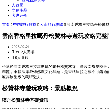
四川旅游攻略
入藏函
文創產品
客户评价
首页
中国旅行攻略
云南旅行攻略
雲南香格里拉噶丹松贊



雲南香格里拉噶丹松贊林寺遊玩攻略完整
2026-02-21

3912人阅读

0人喜欢
坐落於雲南香格里拉建塘鎮的噶丹松贊林寺，是云南省規模最
精髓，承載深厚藏傳佛教文化底蘊，是香格里拉之旅不可錯過
座高原聖殿的獨特魅力。
松贊林寺遊玩攻略：景點概況
噶丹松贊林寺基礎資訊