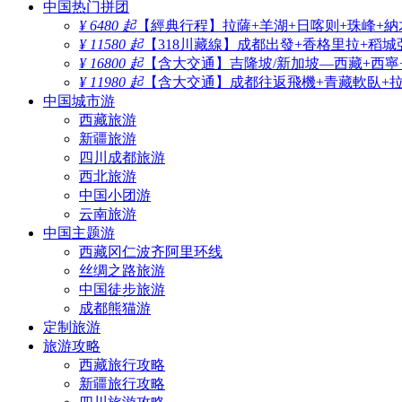
中国热门拼团
¥ 6480 起
【經典行程】拉薩+羊湖+日喀则+珠峰+納
¥ 11580 起
【318川藏線】成都出發+香格里拉+稻城
¥ 16800 起
【含大交通】吉隆坡/新加坡—西藏+西寧
¥ 11980 起
【含大交通】成都往返飛機+青藏軟臥+拉薩
中国城市游
西藏旅游
新疆旅游
四川成都旅游
西北旅游
中国小团游
云南旅游
中国主题游
西藏冈仁波齐阿里环线
丝绸之路旅游
中国徒步旅游
成都熊猫游
定制旅游
旅游攻略
西藏旅行攻略
新疆旅行攻略