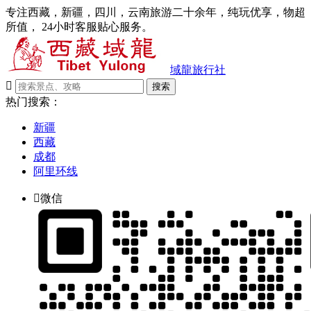
专注西藏，新疆，四川，云南旅游二十余年，纯玩优享，物超
所值， 24小时客服贴心服务。
域龍旅行社

搜索
热门搜索：
新疆
西藏
成都
阿里环线

微信