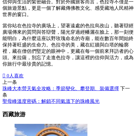
信仰與生活的緊密融合。對於外國旅客而言，色拉寺不僅是一
個旅遊景點，更是一個了解藏傳佛教文化、感受藏地人民精神
世界的窗口。
當你站在色拉寺的廣场上，望著遠處的色拉烏孜山，聽著辯經
廣場傳來的質問與答辯聲，陽光穿過經幡灑在臉上，那一刻便
能明白，為什麼這座以野玫瑰命名的寺廟，能在數百年間始終
保持著旺盛的生命力。色拉寺的美，藏在紅牆與白塔的輪廓
裡，藏在僧侶們堅定的眼神中，更藏在每一個前來拜訪者的心
頭。來拉薩，別忘了走進色拉寺，讓這裡的信仰與活力，成為
你旅行中最珍貴的記憶。

0
人喜欢
上一条
珠峰大本營天氣全攻略：季節變化、攀登期、裝備選擇
下一
条
聖母峰溫度密碼：解鎖不同氣溫下的珠峰風光
西藏旅游