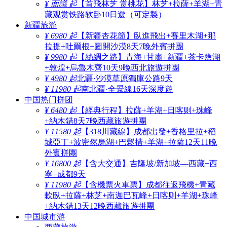
¥ 面議 起
【首飛林芝 赏桃花】林芝+拉薩+羊湖+青
藏观赏铁路软卧10日遊（可定製）
新疆旅游
¥ 6980 起
【新疆杏花節】臥進飛出+賽里木湖+那
拉提+吐爾根+圖開沙漠8天7晚外賓拼團
¥ 9980 起
【絲綢之路】青海+甘肅+新疆+茶卡鹽湖
+敦煌+烏魯木齊10天9晚西北旅遊拼團
¥ 4980 起
北疆·沙漠草原獨庫公路9天
¥ 11980 起
南北疆·全景線16天深度遊
中国热门拼团
¥ 6480 起
【經典行程】拉薩+羊湖+日喀则+珠峰
+納木錯8天7晚西藏旅遊拼團
¥ 11580 起
【318川藏線】成都出發+香格里拉+稻
城亞丁+波密然烏湖+巴鬆措+羊湖+拉薩12天11晚
外賓拼團
¥ 16800 起
【含大交通】吉隆坡/新加坡—西藏+西
寧+成都9天
¥ 11980 起
【含機票火車票】成都往返飛機+青藏
軟臥+拉薩+林芝+南迦巴瓦峰+日喀则+羊湖+珠峰
+納木錯13天12晚西藏旅遊拼團
中国城市游