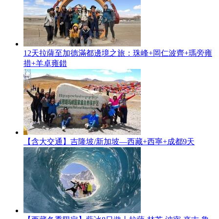
12天拉薩至加德滿都邊境之旅：珠峰+岡仁波齊+瑪旁雍
措+羊卓雍錯
【含大交通】吉隆坡/新加坡—西藏+西寧+成都9天