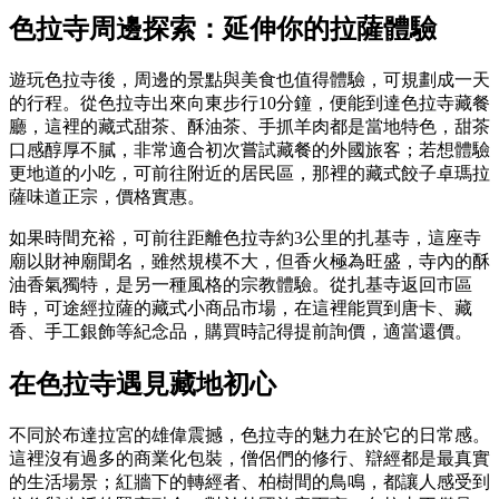
色拉寺
周邊探索：延伸你的拉薩體驗
遊玩色拉寺後，周邊的景點與美食也值得體驗，可規劃成一天
的行程。從色拉寺出來向東步行10分鐘，便能到達色拉寺藏餐
廳，這裡的藏式甜茶、酥油茶、手抓羊肉都是當地特色，甜茶
口感醇厚不膩，非常適合初次嘗試藏餐的外國旅客；若想體驗
更地道的小吃，可前往附近的居民區，那裡的藏式餃子卓瑪拉
薩味道正宗，價格實惠。
如果時間充裕，可前往距離色拉寺約3公里的扎基寺，這座寺
廟以財神廟聞名，雖然規模不大，但香火極為旺盛，寺內的酥
油香氣獨特，是另一種風格的宗教體驗。從扎基寺返回市區
時，可途經拉薩的藏式小商品市場，在這裡能買到唐卡、藏
香、手工銀飾等紀念品，購買時記得提前詢價，適當還價。
在色拉寺遇見藏地初心
不同於布達拉宮的雄偉震撼，色拉寺的魅力在於它的日常感。
這裡沒有過多的商業化包裝，僧侶們的修行、辯經都是最真實
的生活場景；紅牆下的轉經者、柏樹間的鳥鳴，都讓人感受到