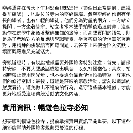
辯經通常在每天下午14點至16點進行（節假日正常開展，建議
提前確認），地點位於寺內的辯經廣場。參與辯經的僧侶有年
長的學者，也有年輕的學徒，他們分為對壘的兩方，一方站立
提問，一方坐著答辯。站立者常常雙手拍擊後迅速前伸，這個
動作在佛學中象徵著擊碎無知的迷障；而高聲質問的語氣，則
是為了考驗對方的反應與學識積累。坐著答辯的僧侶需沉著應
對，用精煉的佛學語言回應問題，若答不上來便會陷入沉默，
場面既嚴肅又充滿活力。
旁觀辯經時，有幾點禮儀需要外國旅客特別注意：首先，請保
持安靜，不要大聲談話或發出噪音，以免打擾僧侶；其次，拍
照時禁止使用閃光燈，也不要過分靠近僧侶拍攝特寫，尊重他
們的修行空間；最後，辯經是莊嚴的宗教活動，請勿以戲謔的
態度看待，避免做出不禮貌的行為。遵守這些基本禮儀，才能
更好地感受這項傳統活動的文化內涵。
實用資訊：暢遊色拉寺必知
想要順利暢遊色拉寺，提前掌握實用資訊至關重要。以下這些
細節能幫助外國旅客規劃更舒適的行程。