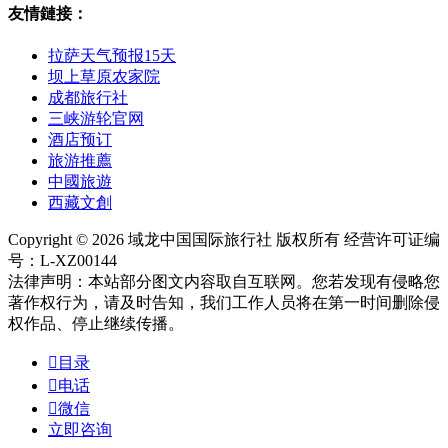
友情鏈接：
拉萨天气预报15天
坝上草原农家院
成都旅行社
三峡游轮官网
酒店预订
旅游推薦
中國旅遊
西藏文創
Copyright © 2026 域龙中国国际旅行社 版权所有 经营许可证编
号：L-XZ00144
法律声明：本站部分图文内容取自互联网。您若发现有侵略您
著作权行为，请及时告知，我们工作人员将在第一时间删除侵
权作品、停止继续传播。

目录

电话

微信
立即咨询