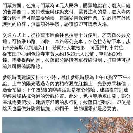
門票方面，色拉寺門票為50元人民幣，購票地點在寺廟入口處
的售票窗口，支持現金與移動支付。需要注意的是，進入寺內
部分殿堂時可能需要驗票，建議妥善保管門票。對於持有外國
護照的旅客，無需額外手續，憑護照即可購票入場。
交通方式上，從拉薩市區前往色拉寺十分便利。若選擇公共交
通，可搭乘16路、24路、25路等公交車，在色拉寺站下車，步
行5分鐘即可到達入口；若同行人數較多，可選擇打車前往，
從市區中心到色拉寺車費大約15-20元人民幣，車程約20分
鐘。需要提醒的是，拉薩部分路段有單行線限制，打車時可提
前與司機確認路線。
參觀時間建議安排3-4小時，最佳參觀時段為上午10點至下午3
點。上午的陽光透過寺內的柏樹灑在紅牆上，光影效果極佳，
適合拍攝；下午2點後的辯經活動是核心體驗，建議提前到達
辯經廣場佔據合適的旁觀位置。此外，色拉寺地處山腳，部分
區域需要爬坡，建議穿舒適的步行鞋；拉薩日照強烈，即使是
陰天也需做好防曬措施，戴帽子、塗防曬霜都是必要的。