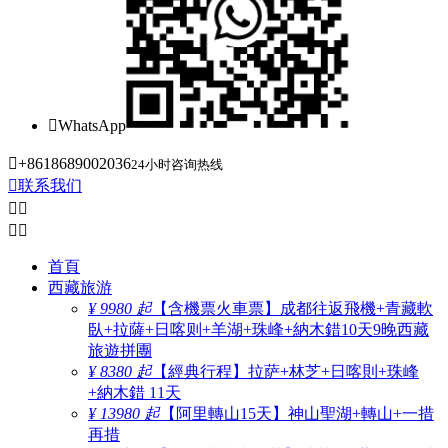

WhatsApp

+8618689002036
24小时咨询热线

联系我们




首頁
西藏旅游
¥ 9980 起
【含機票火車票】成都往返飛機+青藏軟
臥+拉薩+日喀则+羊湖+珠峰+納木錯10天9晚西藏
旅遊拼團
¥ 8380 起
【經典行程】拉萨+林芝+日喀則+珠峰
+納木錯 11天
¥ 13980 起
【阿里轉山15天】神山聖湖+轉山+一措
再措