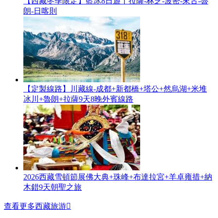
【西藏冬季限定】藍冰8日遊丨拉薩-林芝-波密-來古-魯
朗-日喀則
【定製線路】川藏線-成都+新都橋+塔公+然烏湖+米堆
冰川+魯朗+拉薩9天8晚外賓線路
2026西藏雪頓節展佛大典+珠峰+布達拉宮+羊卓雍措+納
木錯9天朝聖之旅
查看更多西藏旅游
