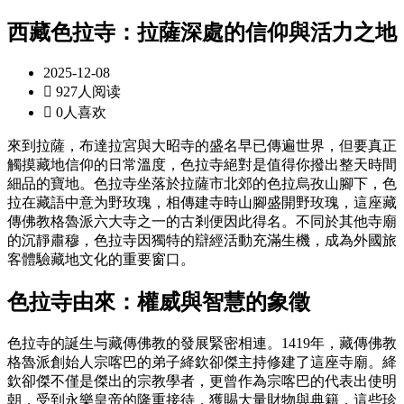
西藏色拉寺：拉薩深處的信仰與活力之地
2025-12-08

927人阅读

0人喜欢
來到拉薩，布達拉宮與大昭寺的盛名早已傳遍世界，但要真正
觸摸藏地信仰的日常溫度，色拉寺絕對是值得你撥出整天時間
細品的寶地。色拉寺坐落於拉薩市北郊的色拉烏孜山腳下，色
拉在藏語中意为野玫瑰，相傳建寺時山腳盛開野玫瑰，這座藏
傳佛教格魯派六大寺之一的古剎便因此得名。不同於其他寺廟
的沉靜肅穆，色拉寺因獨特的辯經活動充滿生機，成為外國旅
客體驗藏地文化的重要窗口。
色拉寺由來：權威與智慧的象徵
色拉寺的誕生与藏傳佛教的發展緊密相連。1419年，藏傳佛教
格魯派創始人宗喀巴的弟子絳欽卻傑主持修建了這座寺廟。絳
欽卻傑不僅是傑出的宗教學者，更曾作為宗喀巴的代表出使明
朝，受到永樂皇帝的隆重接待，獲賜大量財物與典籍，這些珍