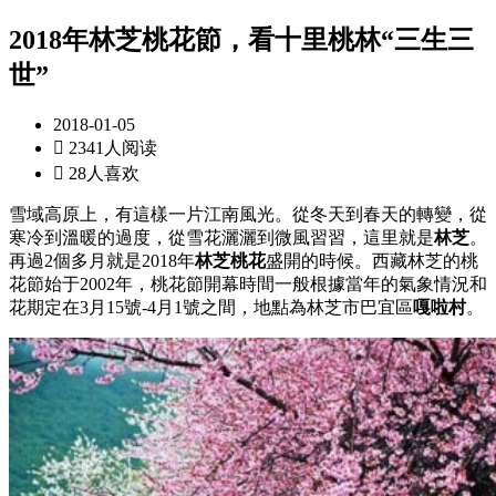
2018年林芝桃花節，看十里桃林“三生三
世”
2018-01-05

2341人阅读

28人喜欢
雪域高原上，有這樣一片江南風光。從冬天到春天的轉變，從
寒冷到溫暖的過度，從雪花灑灑到微風習習，這里就是
林芝
。
再過2個多月就是2018年
林芝桃花
盛開的時候。西藏林芝的桃
花節始于2002年，桃花節開幕時間一般根據當年的氣象情況和
花期定在3月15號-4月1號之間，地點為林芝市巴宜區
嘎啦村
。