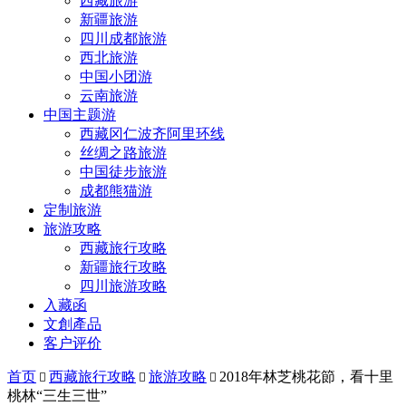
西藏旅游
新疆旅游
四川成都旅游
西北旅游
中国小团游
云南旅游
中国主题游
西藏冈仁波齐阿里环线
丝绸之路旅游
中国徒步旅游
成都熊猫游
定制旅游
旅游攻略
西藏旅行攻略
新疆旅行攻略
四川旅游攻略
入藏函
文創產品
客户评价
首页
西藏旅行攻略
旅游攻略
2018年林芝桃花節，看十里



桃林“三生三世”