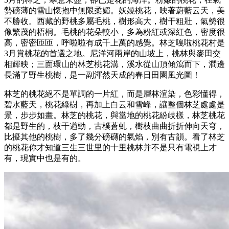
勢磅薄的雪山懷抱中無限柔媚。妖嬈桃花，映著蔚藍云天，美
不勝收。西藏的野桃多屬毛桃，樹形高大，樹干粗壯，氣勢很
像繁茂的梧桐。毛桃的花朵較小，多為粉紅或深紅色，密度很
高，密密匝匝，呼啦啦有成千上萬的感覺。林芝嘎啦桃花村是
3月賞桃花的首選之地。尼洋河兩岸的山坡上，桃林與麥田交
相輝映；三面環山的林芝桃花溝，溪水從山頂傾瀉而下，澗邊
長滿了野生桃樹，是一副渾然天成的春日田園風光圖！
林芝的桃花絕不是單調的一片紅，而是層林渲染，色彩懂得，
碧水藍天，桃花綠樹，再加上白云和雪峰，讓整個林芝處處是
景，步步如畫。林芝的桃花，與當地的桃花紛歧樣，林芝桃花
都是野生的，枝干遒勁，古樸蒼虬，樹枝曲曲折折伸向天穹，
比擬其他的桃樹，多了幾分磅礴的氣焰，別有古韻。看了林芝
的桃花你才知道三生三世里的十里桃林并不是只有電視上才
有，現實中也是有的。