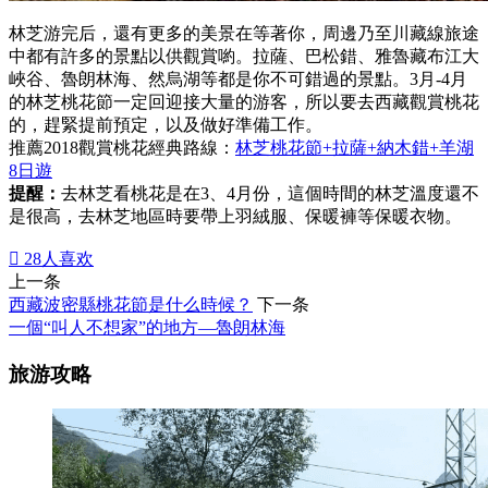
林芝游完后，還有更多的美景在等著你，周邊乃至川藏線旅途
中都有許多的景點以供觀賞喲。拉薩、巴松錯、雅魯藏布江大
峽谷、魯朗林海、然烏湖等都是你不可錯過的景點。3月-4月
的林芝桃花節一定回迎接大量的游客，所以要去西藏觀賞桃花
的，趕緊提前預定，以及做好準備工作。
推薦2018觀賞桃花經典路線：
林芝桃花節+拉薩+納木錯+羊湖
8日遊
提醒：
去林芝看桃花是在3、4月份，這個時間的林芝溫度還不
是很高，去林芝地區時要帶上羽絨服、保暖褲等保暖衣物。

28
人喜欢
上一条
西藏波密縣桃花節是什么時候？
下一条
一個“叫人不想家”的地方—魯朗林海
旅游攻略