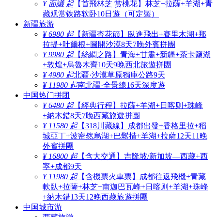
¥ 面議 起
【首飛林芝 赏桃花】林芝+拉薩+羊湖+青
藏观赏铁路软卧10日遊（可定製）
新疆旅游
¥ 6980 起
【新疆杏花節】臥進飛出+賽里木湖+那
拉提+吐爾根+圖開沙漠8天7晚外賓拼團
¥ 9980 起
【絲綢之路】青海+甘肅+新疆+茶卡鹽湖
+敦煌+烏魯木齊10天9晚西北旅遊拼團
¥ 4980 起
北疆·沙漠草原獨庫公路9天
¥ 11980 起
南北疆·全景線16天深度遊
中国热门拼团
¥ 6480 起
【經典行程】拉薩+羊湖+日喀则+珠峰
+納木錯8天7晚西藏旅遊拼團
¥ 11580 起
【318川藏線】成都出發+香格里拉+稻
城亞丁+波密然烏湖+巴鬆措+羊湖+拉薩12天11晚
外賓拼團
¥ 16800 起
【含大交通】吉隆坡/新加坡—西藏+西
寧+成都9天
¥ 11980 起
【含機票火車票】成都往返飛機+青藏
軟臥+拉薩+林芝+南迦巴瓦峰+日喀则+羊湖+珠峰
+納木錯13天12晚西藏旅遊拼團
中国城市游