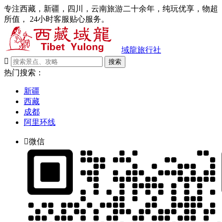
专注西藏，新疆，四川，云南旅游二十余年，纯玩优享，物超
所值， 24小时客服贴心服务。
域龍旅行社

搜索
热门搜索：
新疆
西藏
成都
阿里环线

微信