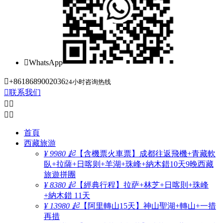

WhatsApp

+8618689002036
24小时咨询热线

联系我们




首頁
西藏旅游
¥ 9980 起
【含機票火車票】成都往返飛機+青藏軟
臥+拉薩+日喀则+羊湖+珠峰+納木錯10天9晚西藏
旅遊拼團
¥ 8380 起
【經典行程】拉萨+林芝+日喀則+珠峰
+納木錯 11天
¥ 13980 起
【阿里轉山15天】神山聖湖+轉山+一措
再措