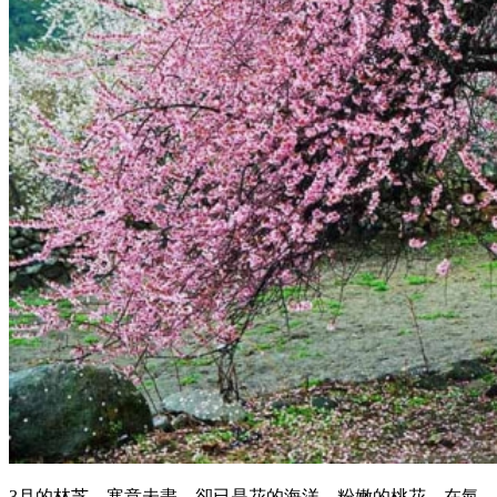
3月的林芝，寒意未盡，卻已是花的海洋。粉嫩的桃花，在氣