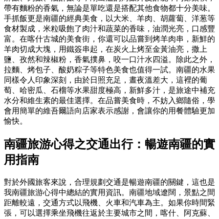
帶有麵粉的香氣，無論是單吃還是搭配其他食物都十分美味。
手抓飯更是南疆的經典美食，以大米、羊肉、胡蘿蔔、洋葱等
食材製成，米粒吸飽了肉汁和蔬菜的香味，油潤光亮，口感豐
富。在喀什古城的美食街，你還可以品嘗到烤羊肉串，新鮮的
羊肉切成大塊，用鐵簽串起，在炭火上烤至金黃油亮，撒上
鹽、孜然和辣椒粉，香氣撲鼻，咬一口汁水四溢。除此之外，
拉麵、烤包子、酸奶粽子等特色美食也值得一試。南疆的水果
同樣令人印象深刻，由於日照充足，晝夜溫差大，這裡的葡
萄、哈密瓜、石榴等水果甜度極高，新鮮多汁，是旅途中補充
水分和維生素的最佳選擇。在品嘗美食時，不妨入鄉隨俗，學
會用簡單的維吾爾語向店家表示感謝，會讓你的用餐體驗更加
愉快。
南疆旅游心得之交通出行：暢遊南疆的實
用指南
對於外國旅客來說，合理規劃交通是暢遊南疆的關鍵，這也是
我南疆旅游心得中總結的實用資訊。南疆地域遼闊，景點之間
距離較遠，交通方式以飛機、火車和汽車為主。如果你時間緊
張，可以選擇乘坐飛機往返於主要城市之間，喀什、阿克蘇、