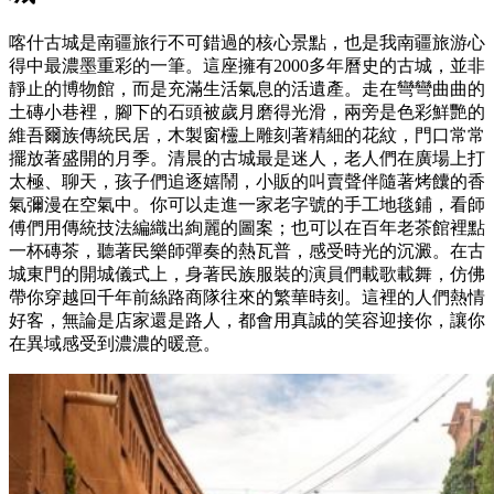
喀什古城是南疆旅行不可錯過的核心景點，也是我南疆旅游心
得中最濃墨重彩的一筆。這座擁有2000多年曆史的古城，並非
靜止的博物館，而是充滿生活氣息的活遺產。走在彎彎曲曲的
土磚小巷裡，腳下的石頭被歲月磨得光滑，兩旁是色彩鮮艷的
維吾爾族傳統民居，木製窗欞上雕刻著精細的花紋，門口常常
擺放著盛開的月季。清晨的古城最是迷人，老人們在廣場上打
太極、聊天，孩子們追逐嬉鬧，小販的叫賣聲伴隨著烤饢的香
氣彌漫在空氣中。你可以走進一家老字號的手工地毯鋪，看師
傅們用傳統技法編織出絢麗的圖案；也可以在百年老茶館裡點
一杯磚茶，聽著民樂師彈奏的熱瓦普，感受時光的沉澱。在古
城東門的開城儀式上，身著民族服裝的演員們載歌載舞，仿佛
帶你穿越回千年前絲路商隊往來的繁華時刻。這裡的人們熱情
好客，無論是店家還是路人，都會用真誠的笑容迎接你，讓你
在異域感受到濃濃的暖意。