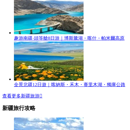
趣游南疆·頭等艙8日游｜博斯騰湖・喀什・帕米爾高原
全景北疆12日遊｜喀納斯・禾木・賽里木湖・獨庫公路
查看更多新疆旅游

新疆旅行攻略