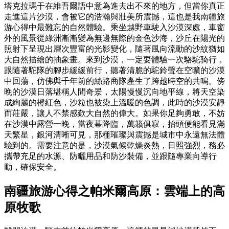
塔克拉瑪干在維吾爾語中意為進去出不來的地方，但當你真正
走進這片沙漠，會被它的浩瀚與壯美所震撼，這也是我南疆旅
游心得中最難忘的自然體驗。乘坐越野車駛入沙漠深處，車窗
外的風景從綠洲漸漸變為無邊無際的金色沙海，沙丘在陽光的
照射下呈現出層次豐富的光影變化，隨著風向流動的沙紋猶如
大自然描繪的抽象畫。來到沙漠，一定要體驗一次駱駝骑行，
跟隨著駝隊的腳步緩緩前行，聽著清脆的駝鈴聲在空曠的沙漠
中回蕩，仿佛與千年前的絲路商隊產生了跨越時空的共鳴。傍
晚的沙漠日落堪稱人間奇景，太陽慢慢沉向地平線，將天空染
成絢麗的橙紅色，沙粒也被染上溫暖的色調，此時的沙漠安靜
而莊嚴，讓人不禁感歎大自然的偉大。如果你足夠勇敢，不妨
在沙漠中露營一晚，當夜幕降臨，萬籟俱寂，抬頭便能看見滿
天繁星，銀河清晰可見，那種璀璨與震撼是城市中永遠無法體
驗到的。需要注意的是，沙漠氣候乾燥炎熱，日照強烈，務必
攜帶充足的水源、防曬用品和防沙裝備，並跟隨專業向導行
動，確保安全。
南疆旅游心得之帕米爾高原：雲端上的高
原牧歌