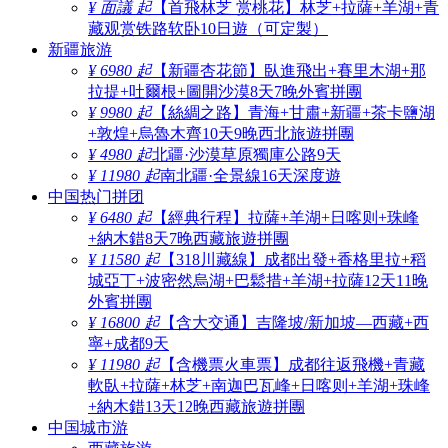
¥ 面議 起
【首飛林芝 赏桃花】林芝+拉薩+羊湖+青
藏观赏铁路软卧10日遊（可定製）
新疆旅游
¥ 6980 起
【新疆杏花節】臥進飛出+賽里木湖+那
拉提+吐爾根+圖開沙漠8天7晚外賓拼團
¥ 9980 起
【絲綢之路】青海+甘肅+新疆+茶卡鹽湖
+敦煌+烏魯木齊10天9晚西北旅遊拼團
¥ 4980 起
北疆·沙漠草原獨庫公路9天
¥ 11980 起
南北疆·全景線16天深度遊
中国热门拼团
¥ 6480 起
【經典行程】拉薩+羊湖+日喀则+珠峰
+納木錯8天7晚西藏旅遊拼團
¥ 11580 起
【318川藏線】成都出發+香格里拉+稻
城亞丁+波密然烏湖+巴鬆措+羊湖+拉薩12天11晚
外賓拼團
¥ 16800 起
【含大交通】吉隆坡/新加坡—西藏+西
寧+成都9天
¥ 11980 起
【含機票火車票】成都往返飛機+青藏
軟臥+拉薩+林芝+南迦巴瓦峰+日喀则+羊湖+珠峰
+納木錯13天12晚西藏旅遊拼團
中国城市游