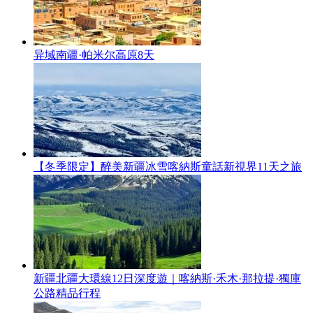
异域南疆·帕米尔高原8天
【冬季限定】醉美新疆冰雪喀納斯童話新視界11天之旅
新疆北疆大環線12日深度遊｜喀納斯·禾木·那拉提·獨庫
公路精品行程