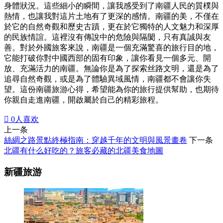
身體狀況。這些細小的瞬間，讓我感受到了南疆人民的質樸與
熱情，也讓我對這片土地有了更深的感情。南疆的美，不僅在
於它的自然奇觀和歷史古蹟，更在於它獨特的人文魅力和深厚
的民族情誼。這裡沒有傳說中的危險與隔閡，只有真誠與友
善。對於外國旅客來說，南疆是一個充滿驚喜的旅行目的地，
它能打破你對中國西部的固有印象，讓你看見一個多元、開
放、充滿活力的南疆。無論你是為了探索丝路文明，還是為了
追尋自然奇觀，或是為了體驗異域風情，南疆都不會讓你失
望。這份南疆旅游心得，希望能為你的旅行提供幫助，也期待
你親自走進南疆，開啟屬於自己的精彩旅程。

0
人喜欢
上一条
絲綢之路景點終極指南：穿越千年的文明與風景畫卷
下一条
北疆有什么好吃的？旅客必藏的北疆美食地圖
新疆旅游