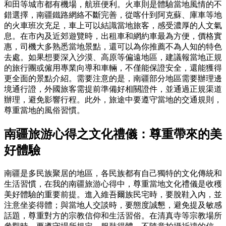
和田等城市都有機場，航班便利。火車則是體驗當地風情的不
錯選擇，南疆鐵路網絡不斷完善，從喀什到阿克蘇、庫車等地
的火車班次充足，車上可以結識當地旅客，感受濃厚的人文氣
息。在市內及近郊遊覽時，出租車和網約車最為方便，價格實
惠，司機大多熟悉當地景點，還可以為你推薦不為人知的特色
去處。如果想要深入沙漠、高原等偏遠地區，建議報當地正規
的旅行團或僱用專業向導和車輛，不僅能保證安全，還能獲得
更全面的景點介紹。需要注意的是，南疆部分地區需要辦理邊
境通行證，外國旅客需提前準備好相關證件，並通過正規渠道
辦理，避免影響行程。此外，旅途中要遵守當地的交通規則，
尊重當地的風俗習慣。
南疆旅游心得之文化禮儀：尊重帶來的美
好體驗
南疆是多民族聚居的地區，各民族都有自己獨特的文化傳統和
生活習慣，在我的南疆旅游心得中，尊重當地文化禮儀是收穫
美好體驗的重要前提。進入維吾爾族民宅時，要脫鞋入內，並
注意坐姿得體；與當地人交談時，要態度誠懇，避免提及敏感
話題，尊重對方的宗教信仰和生活習俗。在清真寺等宗教場所