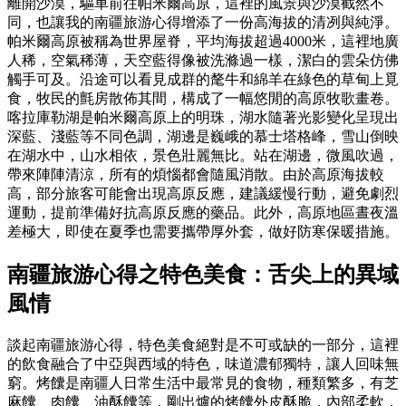
離開沙漠，驅車前往帕米爾高原，這裡的風景與沙漠截然不
同，也讓我的南疆旅游心得增添了一份高海拔的清冽與純淨。
帕米爾高原被稱為世界屋脊，平均海拔超過4000米，這裡地廣
人稀，空氣稀薄，天空藍得像被洗滌過一樣，潔白的雲朵仿佛
觸手可及。沿途可以看見成群的氂牛和綿羊在綠色的草甸上覓
食，牧民的氈房散佈其間，構成了一幅悠閒的高原牧歌畫卷。
喀拉庫勒湖是帕米爾高原上的明珠，湖水隨著光影變化呈現出
深藍、淺藍等不同色調，湖邊是巍峨的慕士塔格峰，雪山倒映
在湖水中，山水相依，景色壯麗無比。站在湖邊，微風吹過，
帶來陣陣清涼，所有的煩惱都會隨風消散。由於高原海拔較
高，部分旅客可能會出現高原反應，建議緩慢行動，避免劇烈
運動，提前準備好抗高原反應的藥品。此外，高原地區晝夜溫
差極大，即使在夏季也需要攜帶厚外套，做好防寒保暖措施。
南疆旅游心得之特色美食：舌尖上的異域
風情
談起南疆旅游心得，特色美食絕對是不可或缺的一部分，這裡
的飲食融合了中亞與西域的特色，味道濃郁獨特，讓人回味無
窮。烤饢是南疆人日常生活中最常見的食物，種類繁多，有芝
麻饢、肉饢、油酥饢等，剛出爐的烤饢外皮酥脆，內部柔軟，