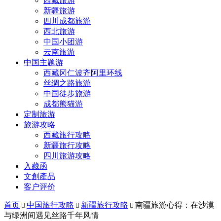
西藏旅游
新疆旅游
四川成都旅游
西北旅游
中国小团游
云南旅游
中国主题游
西藏冈仁波齐阿里环线
丝绸之路旅游
中国徒步旅游
成都熊猫游
定制旅游
旅游攻略
西藏旅行攻略
新疆旅行攻略
四川旅游攻略
入藏函
文創產品
客户评价
首页
中国旅行攻略
新疆旅行攻略
南疆旅游心得：在沙漠



与绿洲间遇见丝路千年风情