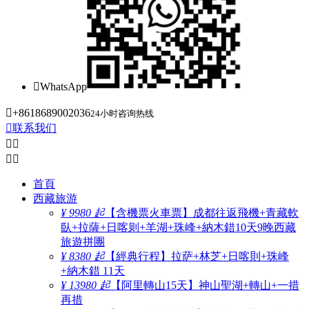

WhatsApp

+8618689002036
24小时咨询热线

联系我们




首頁
西藏旅游
¥ 9980 起
【含機票火車票】成都往返飛機+青藏軟
臥+拉薩+日喀则+羊湖+珠峰+納木錯10天9晚西藏
旅遊拼團
¥ 8380 起
【經典行程】拉萨+林芝+日喀則+珠峰
+納木錯 11天
¥ 13980 起
【阿里轉山15天】神山聖湖+轉山+一措
再措