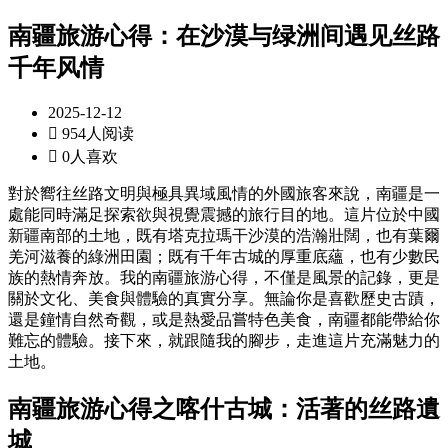
南疆旅游心得：在沙漠与绿洲间遇见丝路
千年风情
2025-12-12

954人阅读

0人喜欢
對於嚮往丝路文明與極具異域風情的外國旅客來說，南疆是一
處能同時滿足探索欲與視覺震撼的旅行目的地。這片位於中國
新疆南部的土地，既有塔克拉瑪干沙漠的浩瀚壯闊，也有葉爾
羌河滋養的綠洲田園；既有千年古城的厚重底蘊，也有少數民
族的熱情奔放。我的南疆旅游心得，不僅是風景的記錄，更是
關於文化、美食與體驗的真實分享。無論你是喜歡歷史古蹟，
還是鐘情自然奇觀，或是熱愛品嘗特色美食，南疆都能帶給你
難忘的體驗。接下來，就跟隨我的腳步，走進這片充滿魅力的
土地。
南疆旅游心得之喀什古城：活著的丝路遺
城