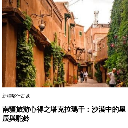
新疆喀什古城
南疆旅游心得之塔克拉瑪干：沙漠中的星
辰與駝鈴