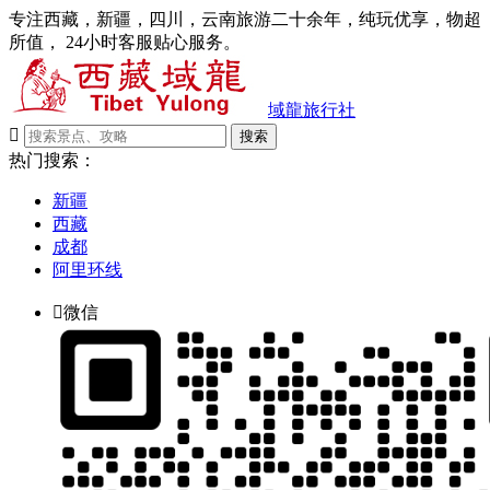
专注西藏，新疆，四川，云南旅游二十余年，纯玩优享，物超
所值， 24小时客服贴心服务。
域龍旅行社

搜索
热门搜索：
新疆
西藏
成都
阿里环线

微信