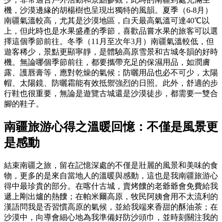
機，沙漠邊緣的胡楊樹也呈現出獨特的風韻。夏季（6-8月）
南疆氣溫較高，尤其是沙漠地區，白天最高氣溫可達40℃以
上，但此時也是水果盛產的季節，喜歡品嘗水果的旅客可以選
擇這個季節前往。冬季（11月至次年3月）南疆氣溫較低，但
遊客稀少，景點更顯寧靜，是體驗高原雪景和古城冬韻的好時
機。無論哪個季節前往，都要攜帶充足的保濕用品，如潤膚
露、護唇膏等，應對乾燥的氣候；防曬用品也必不可少，太陽
帽、太陽鏡、防曬霜能有效抵禦強烈的日照。此外，舒適的步
行鞋也很重要，無論是遊覽古城還是沙漠徒步，都需要一雙合
腳的鞋子。
南疆旅游心得之溫暖回憶：不僅是風景更
是感動
結束南疆之旅，留在記憶深處的不僅是壯麗的風景和美味的食
物，更多的是來自當地人的溫暖與感動，這也是我南疆旅游心
得中最珍貴的部分。在喀什古城，賣烤饢的老爺爺會免費給我
遞上剛出爐的熱饢；在帕米爾高原，牧民阿姨會用不太流利的
漢語問我是否習慣高原的氣候，並給我端來香甜的酥油茶；在
沙漠中，向導會細心地為我準備好防沙頭巾，並時刻關注我的