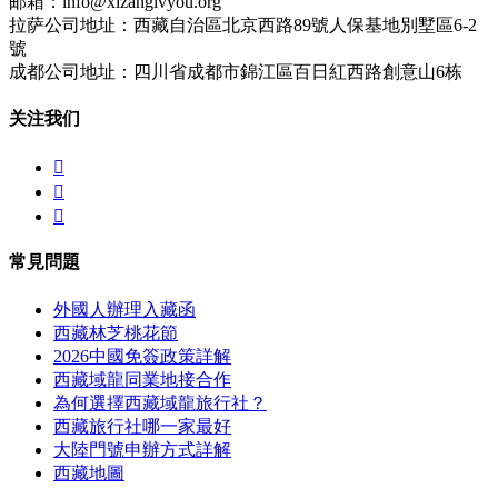
邮箱：info@xizanglvyou.org
拉萨公司地址：西藏自治區北京西路89號人保基地別墅區6-2
號
成都公司地址：四川省成都市錦江區百日紅西路創意山6栋
关注我们



常見問題
外國人辦理入藏函
西藏林芝桃花節
2026中國免簽政策詳解
西藏域龍同業地接合作
為何選擇西藏域龍旅行社？
西藏旅行社哪一家最好
大陸門號申辦方式詳解
西藏地圖