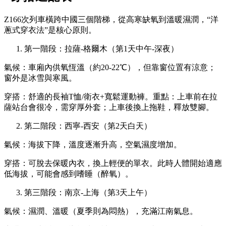
Z166次列車橫跨中國三個階梯，從高寒缺氧到溫暖濕潤，“洋
蔥式穿衣法”是核心原則。
第一階段：拉薩-格爾木（第1天中午-深夜）
氣候：車廂內供氧恆溫（約20-22℃），但靠窗位置有涼意；
窗外是冰雪與寒風。
穿搭：舒適的長袖T恤/衛衣+寬鬆運動褲。重點：上車前在拉
薩站台會很冷，需穿厚外套；上車後換上拖鞋，釋放雙腳。
第二階段：西寧-西安（第2天白天）
氣候：海拔下降，溫度逐漸升高，空氣濕度增加。
穿搭：可脫去保暖內衣，換上輕便的單衣。此時人體開始適應
低海拔，可能會感到嗜睡（醉氧）。
第三階段：南京-上海（第3天上午）
氣候：濕潤、溫暖（夏季則為悶熱），充滿江南氣息。