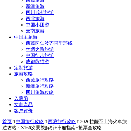
西藏旅游
新疆旅游
四川成都旅游
西北旅游
中国小团游
云南旅游
中国主题游
西藏冈仁波齐阿里环线
丝绸之路旅游
中国徒步旅游
成都熊猫游
定制旅游
旅游攻略
西藏旅行攻略
新疆旅行攻略
四川旅游攻略
入藏函
文創產品
客户评价
首页
中国旅行攻略
西藏旅行攻略
2026拉薩至上海火車旅



遊攻略：Z166次景觀解析+車廂指南+搶票全攻略