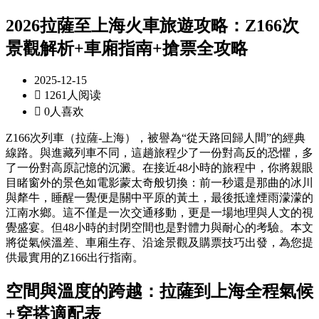
2026拉薩至上海火車旅遊攻略：Z166次
景觀解析+車廂指南+搶票全攻略
2025-12-15

1261人阅读

0人喜欢
Z166次列車（拉薩-上海），被譽為“從天路回歸人間”的經典
線路。與進藏列車不同，這趟旅程少了一份對高反的恐懼，多
了一份對高原記憶的沉澱。在接近48小時的旅程中，你將親眼
目睹窗外的景色如電影蒙太奇般切換：前一秒還是那曲的冰川
與犛牛，睡醒一覺便是關中平原的黃土，最後抵達煙雨濛濛的
江南水鄉。這不僅是一次交通移動，更是一場地理與人文的視
覺盛宴。但48小時的封閉空間也是對體力與耐心的考驗。本文
將從氣候溫差、車廂生存、沿途景觀及購票技巧出發，為您提
供最實用的Z166出行指南。
空間與溫度的跨越：拉薩到上海全程氣候
+穿搭適配表