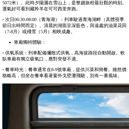
5072米）。此時夕陽灑在雪山上，是整趟旅程最壯觀的時刻。
運氣好可看到藏羚羊在可可西里奔跑。
◦ 次日06:30-08:00（青海湖）：列車駛過青海湖畔（具體視季
節日出時間而定）。清晨的湖面呈深藍色，與遠處的油菜花田
（7-8月）或殘雪（5月）相映成趣。
車廂獨特體驗：
◦ 供氧系統：列車配備彌散式供氧，高海拔路段自動開啟。軟
臥車廂有獨立吸氧口，應對突發不適。
◦ 餐車時光：餐車通常在8-9號車廂，提供川菜和簡餐。雖然價
格略高，但坐在餐車看著窗外戈壁灘飛馳，別有一番風味。