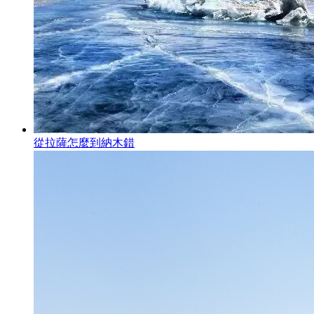
從拉薩怎麼到納木錯