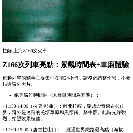
拉薩-上海Z166次火車
Z166次列車亮點：景觀時間表+車廂體驗
這趟列車的精華主要集中在前24小時，請務必調整作息，不要
錯過窗外大片。
絕美窗景時間軸（以發車時間為基準）：
◦ 11:30-14:00（拉薩-那曲）：離開拉薩，穿越念青唐古拉山
脈，窗外是遼闊的羌塘草原和黑頸鶴、犛牛群。此時光線強
烈，拍照效果極佳。
◦ 17:00-19:00（唐古拉山口）：經過世界鐵路最高點（海拔