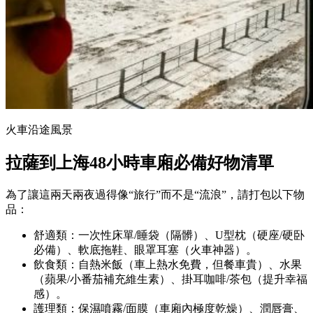
火車沿途風景
拉薩到上海48小時車廂必備好物清單
為了讓這兩天兩夜過得像“旅行”而不是“流浪”，請打包以下物
品：
舒適類：一次性床單/睡袋（隔髒）、U型枕（硬座/硬卧
必備）、軟底拖鞋、眼罩耳塞（火車神器）。
飲食類：自熱米飯（車上熱水免費，但餐車貴）、水果
（蘋果/小番茄補充維生素）、掛耳咖啡/茶包（提升幸福
感）。
護理類：保濕噴霧/面膜（車廂內極度乾燥）、潤唇膏、