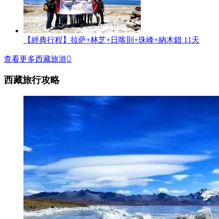
【經典行程】拉萨+林芝+日喀則+珠峰+納木錯 11天
查看更多西藏旅游

西藏旅行攻略