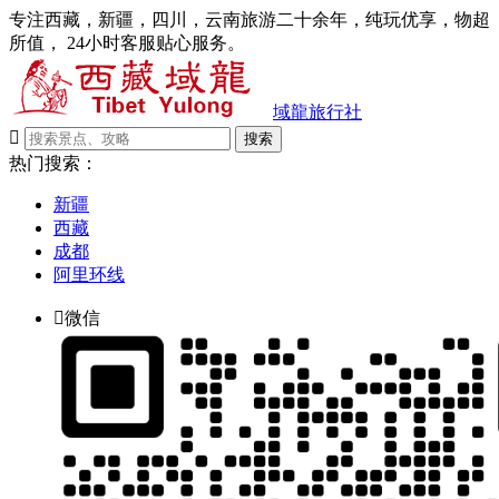
专注西藏，新疆，四川，云南旅游二十余年，纯玩优享，物超
所值， 24小时客服贴心服务。
域龍旅行社

搜索
热门搜索：
新疆
西藏
成都
阿里环线

微信