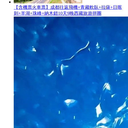
【含機票火車票】成都往返飛機+青藏軟臥+拉薩+日喀
则+羊湖+珠峰+納木錯10天9晚西藏旅遊拼團