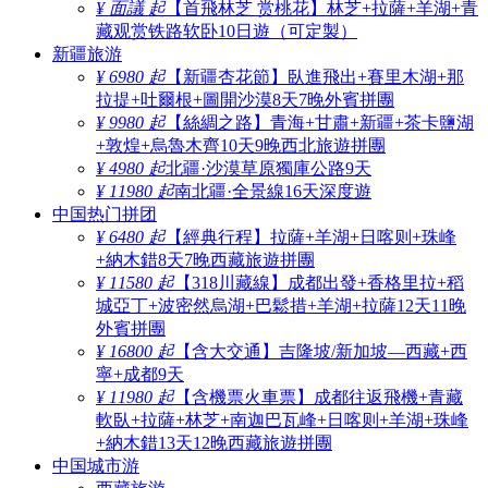
¥ 面議 起
【首飛林芝 赏桃花】林芝+拉薩+羊湖+青
藏观赏铁路软卧10日遊（可定製）
新疆旅游
¥ 6980 起
【新疆杏花節】臥進飛出+賽里木湖+那
拉提+吐爾根+圖開沙漠8天7晚外賓拼團
¥ 9980 起
【絲綢之路】青海+甘肅+新疆+茶卡鹽湖
+敦煌+烏魯木齊10天9晚西北旅遊拼團
¥ 4980 起
北疆·沙漠草原獨庫公路9天
¥ 11980 起
南北疆·全景線16天深度遊
中国热门拼团
¥ 6480 起
【經典行程】拉薩+羊湖+日喀则+珠峰
+納木錯8天7晚西藏旅遊拼團
¥ 11580 起
【318川藏線】成都出發+香格里拉+稻
城亞丁+波密然烏湖+巴鬆措+羊湖+拉薩12天11晚
外賓拼團
¥ 16800 起
【含大交通】吉隆坡/新加坡—西藏+西
寧+成都9天
¥ 11980 起
【含機票火車票】成都往返飛機+青藏
軟臥+拉薩+林芝+南迦巴瓦峰+日喀则+羊湖+珠峰
+納木錯13天12晚西藏旅遊拼團
中国城市游