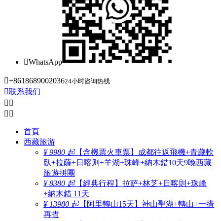

WhatsApp

+8618689002036
24小时咨询热线

联系我们




首頁
西藏旅游
¥ 9980 起
【含機票火車票】成都往返飛機+青藏軟
臥+拉薩+日喀则+羊湖+珠峰+納木錯10天9晚西藏
旅遊拼團
¥ 8380 起
【經典行程】拉萨+林芝+日喀則+珠峰
+納木錯 11天
¥ 13980 起
【阿里轉山15天】神山聖湖+轉山+一措
再措