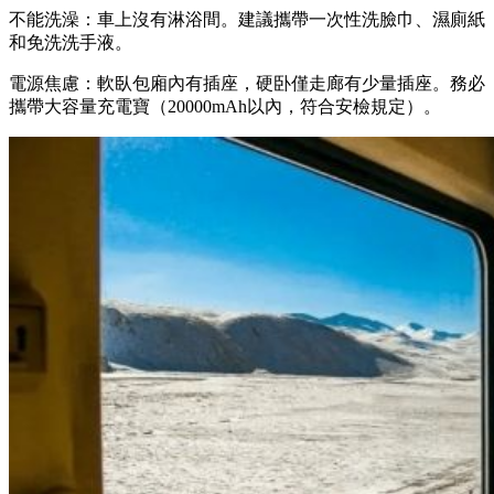
不能洗澡：車上沒有淋浴間。建議攜帶一次性洗臉巾、濕廁紙
和免洗洗手液。
電源焦慮：軟臥包廂內有插座，硬卧僅走廊有少量插座。務必
攜帶大容量充電寶（20000mAh以內，符合安檢規定）。