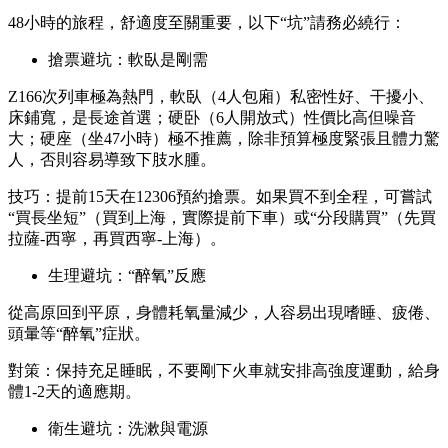
48小時的旅程，舒適度至關重要，以下“坑”請務必繞行：
搶票避坑：軟臥是剛需
Z166次列車極為熱門，軟臥（4人包廂）私密性好、干擾小、
床鋪寬，是長途首選；硬卧（6人開放式）性價比高但噪音
大；硬座（坐47小時）極不推薦，除非預算極度緊張且體力驚
人，否則容易導致下肢水腫。
技巧：提前15天在12306預約搶票。如果買不到全程，可嘗試
“買長坐短”（買到上海，實際提前下車）或“分段購買”（先買
拉薩-西寧，再買西寧-上海）。
生理避坑：“醉氧”反應
從高原回到平原，身體耗氧量減少，人容易出現嗜睡、疲倦、
頭暈等“醉氧”症狀。
對策：保持充足睡眠，不要剛下火車就安排高強度運動，給身
體1-2天的適應期。
衛生避坑：洗漱與電源