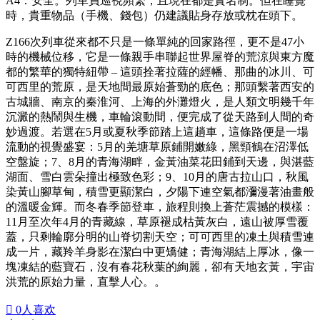
A4：安全。列車員巡視頻繁，且現在都是實名制。但在睡覺
時，貴重物品（手機、錢包）仍建議貼身存放或枕在頭下。
Z166次列車從來都不只是一條單純的回家路徑，更不是47小
時的機械位移，它是一條親手串聯起世界屋脊的荒涼與東方魔
都的繁華的獨特紐帶 – 這頭拴著拉薩的經幡、那曲的冰川、可
可西里的荒原，是天地間最原始蒼勁的底色；那頭繫著西安的
古城牆、南京的秦淮河、上海的外灘燈火，是人類文明幾千年
沉澱的熱鬧與生機，車輪滾動間，便完成了從天路到人間的奇
妙過渡。若選在5月或夏秋季節踏上這趟車，這條路便是一場
流動的視覺盛宴：5月的羌塘草原鋪開嫩綠，黑頸鶴在沼澤低
空盤旋；7、8月的青海湖畔，金黃油菜花田鋪到天邊，與湛藍
湖面、雪白雲朵撞出極致色彩；9、10月的唐古拉山口，秋風
染黃山腳草甸，積雪更顯潔白，夕陽下連空氣都瀰漫著油畫般
的溫暖金輝。而冬春季節登車，旅程則換上蒼茫震撼的模樣：
11月至次年4月的青藏線，草原褪成枯黃灰白，遠山被厚雪覆
蓋，只剩輪廓分明的山脊切割天空；可可西里的凍土與積雪連
成一片，藏羚羊身影在潔白中更矯健；青海湖結上厚冰，像一
塊凍結的藍寶石，沒有春花秋葉的絢麗，卻有天地玄黃，宇宙
洪荒的原始力量，直擊人心。。

0
人喜欢