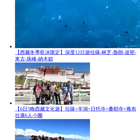
【西藏冬季藍冰限定】深度12日遊拉薩-林芝-魯朗-波密-
來古-珠峰-納木錯
【6日5晚西藏文化遊】拉薩+羊湖+日托寺+桑耶寺+雍布
拉康6人小團