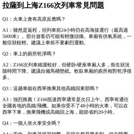
拉薩到上海Z166次列車常見問題
Q1：火車上會有高原反應嗎？
A1：雖然是返程，但列車前24小時仍在高海拔運行（最高過
5000米）。部分遊客仍可能有輕微頭痛。車廂有供氧系統，一
般症狀較輕。建議上車前不要劇烈運動。
Q2：車上的廁所乾淨嗎？
A2：Z166次列車維護較好，但硬卧/硬座車廂人多，衛生狀況
隨時間下降。建議自備馬桶墊紙。軟臥車廂的廁所相對乾淨很
多。
Q3：這趟車能在西寧換乘其他高鐵回東部嗎？
A3：強烈推薦！Z166抵達西寧通常是次日上午。西寧有通往
全國各地的高鐵/飛機。如果你受不了48小時的火車，可以在
西寧下車，換乘飛機或高鐵回上海，能節省約20小時。
Q4：一個人坐火車安全嗎？