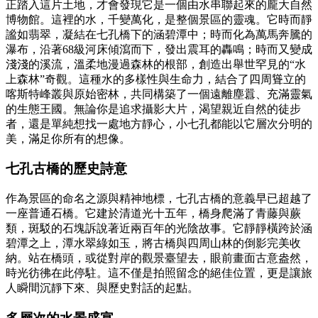
正踏入這片土地，才會發現它是一個由水串聯起來的龐大自然
博物館。這裡的水，千變萬化，是整個景區的靈魂。它時而靜
謐如翡翠，凝結在七孔橋下的涵碧潭中；時而化為萬馬奔騰的
瀑布，沿著68級河床傾瀉而下，發出震耳的轟鳴；時而又變成
淺淺的溪流，溫柔地漫過森林的根部，創造出舉世罕見的“水
上森林”奇觀。這種水的多樣性與生命力，結合了四周聳立的
喀斯特峰叢與原始密林，共同構築了一個遠離塵囂、充滿靈氣
的生態王國。無論你是追求攝影大片，渴望親近自然的徒步
者，還是單純想找一處地方靜心，小七孔都能以它層次分明的
美，滿足你所有的想像。
七孔古橋的歷史詩意
作為景區的命名之源與精神地標，七孔古橋的意義早已超越了
一座普通石橋。它建於清道光十五年，橋身爬滿了青藤與蕨
類，斑駁的石塊訴說著近兩百年的光陰故事。它靜靜橫跨於涵
碧潭之上，潭水翠綠如玉，將古橋與四周山林的倒影完美收
納。站在橋頭，或從對岸的觀景臺望去，眼前畫面古意盎然，
時光彷彿在此停駐。這不僅是拍照留念的絕佳位置，更是讓旅
人瞬間沉靜下來、與歷史對話的起點。