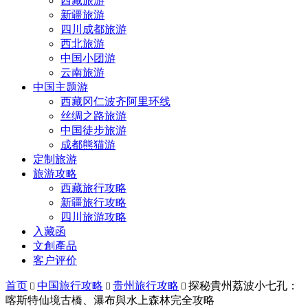
西藏旅游
新疆旅游
四川成都旅游
西北旅游
中国小团游
云南旅游
中国主题游
西藏冈仁波齐阿里环线
丝绸之路旅游
中国徒步旅游
成都熊猫游
定制旅游
旅游攻略
西藏旅行攻略
新疆旅行攻略
四川旅游攻略
入藏函
文創產品
客户评价
首页
中国旅行攻略
贵州旅行攻略
探秘貴州荔波小七孔：



喀斯特仙境古橋、瀑布與水上森林完全攻略