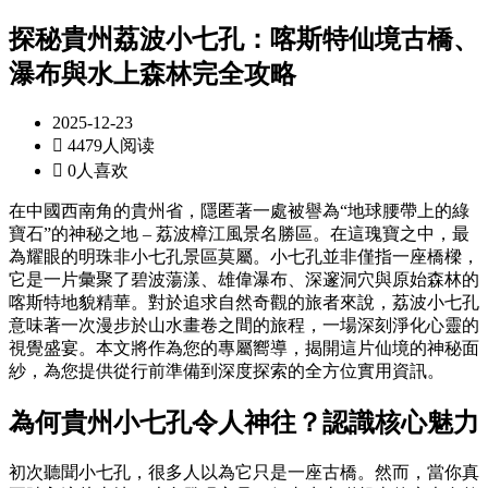
探秘貴州荔波小七孔：喀斯特仙境古橋、
瀑布與水上森林完全攻略
2025-12-23

4479人阅读

0人喜欢
在中國西南角的貴州省，隱匿著一處被譽為“地球腰帶上的綠
寶石”的神秘之地 – 荔波樟江風景名勝區。在這瑰寶之中，最
為耀眼的明珠非小七孔景區莫屬。小七孔並非僅指一座橋樑，
它是一片彙聚了碧波蕩漾、雄偉瀑布、深邃洞穴與原始森林的
喀斯特地貌精華。對於追求自然奇觀的旅者來說，荔波小七孔
意味著一次漫步於山水畫卷之間的旅程，一場深刻淨化心靈的
視覺盛宴。本文將作為您的專屬嚮導，揭開這片仙境的神秘面
紗，為您提供從行前準備到深度探索的全方位實用資訊。
為何貴州小七孔令人神往？認識核心魅力
初次聽聞小七孔，很多人以為它只是一座古橋。然而，當你真