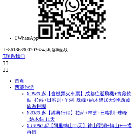

WhatsApp

+8618689002036
24小时咨询热线

联系我们




首頁
西藏旅游
¥ 9980 起
【含機票火車票】成都往返飛機+青藏軟
臥+拉薩+日喀则+羊湖+珠峰+納木錯10天9晚西藏
旅遊拼團
¥ 8380 起
【經典行程】拉萨+林芝+日喀則+珠峰
+納木錯 11天
¥ 13980 起
【阿里轉山15天】神山聖湖+轉山+一措
再措