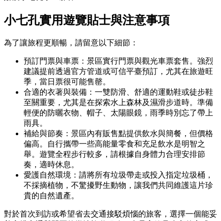
小七孔實用遊覽貼士與注意事項
為了讓旅程更順暢，請留意以下細節：
預訂門票與車票：景區實行門票與觀光車票套售。強烈
建議提前透過官方管道或可信平臺預訂，尤其在旅遊旺
季，當日票很可能售罄。
合適的衣著與裝備：一雙防滑、舒適的運動鞋或徒步鞋
至關重要，尤其是在探索水上森林及濕滑步道時。準備
輕便的防曬衣物、帽子、太陽眼鏡，雨季時別忘了帶上
雨具。
補給與節奏：景區內有販售點提供飲水與簡餐，但價格
偏高。自行攜帶一些高能量零食和充足飲水是明智之
舉。遊覽全程步行較多，請根據自身體力合理安排節
奏，適時休息。
愛護自然環境：請將所有垃圾帶走或投入指定垃圾桶，
不採摘植物，不驚擾野生動物，讓我們共同維護這片珍
貴的自然遺產。
對於首次到訪或希望省去交通接駁煩惱的旅客，選擇一個能妥