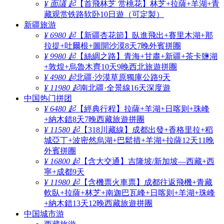
¥ 面議 起
【首飛林芝 赏桃花】林芝+拉薩+羊湖+青
藏观赏铁路软卧10日遊（可定製）
新疆旅游
¥ 6980 起
【新疆杏花節】臥進飛出+賽里木湖+那
拉提+吐爾根+圖開沙漠8天7晚外賓拼團
¥ 9980 起
【絲綢之路】青海+甘肅+新疆+茶卡鹽湖
+敦煌+烏魯木齊10天9晚西北旅遊拼團
¥ 4980 起
北疆·沙漠草原獨庫公路9天
¥ 11980 起
南北疆·全景線16天深度遊
中国热门拼团
¥ 6480 起
【經典行程】拉薩+羊湖+日喀则+珠峰
+納木錯8天7晚西藏旅遊拼團
¥ 11580 起
【318川藏線】成都出發+香格里拉+稻
城亞丁+波密然烏湖+巴鬆措+羊湖+拉薩12天11晚
外賓拼團
¥ 16800 起
【含大交通】吉隆坡/新加坡—西藏+西
寧+成都9天
¥ 11980 起
【含機票火車票】成都往返飛機+青藏
軟臥+拉薩+林芝+南迦巴瓦峰+日喀则+羊湖+珠峰
+納木錯13天12晚西藏旅遊拼團
中国城市游