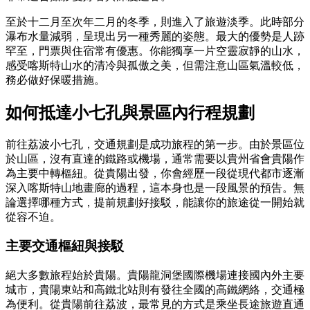
至於十二月至次年二月的冬季，則進入了旅遊淡季。此時部分
瀑布水量減弱，呈現出另一種秀麗的姿態。最大的優勢是人跡
罕至，門票與住宿常有優惠。你能獨享一片空靈寂靜的山水，
感受喀斯特山水的清冷與孤傲之美，但需注意山區氣溫較低，
務必做好保暖措施。
如何抵達小七孔與景區內行程規劃
前往荔波小七孔，交通規劃是成功旅程的第一步。由於景區位
於山區，沒有直達的鐵路或機場，通常需要以貴州省會貴陽作
為主要中轉樞紐。從貴陽出發，你會經歷一段從現代都市逐漸
深入喀斯特山地畫廊的過程，這本身也是一段風景的預告。無
論選擇哪種方式，提前規劃好接駁，能讓你的旅途從一開始就
從容不迫。
主要交通樞紐與接駁
絕大多數旅程始於貴陽。貴陽龍洞堡國際機場連接國內外主要
城市，貴陽東站和高鐵北站則有發往全國的高鐵網絡，交通極
為便利。從貴陽前往荔波，最常見的方式是乘坐長途旅遊直通