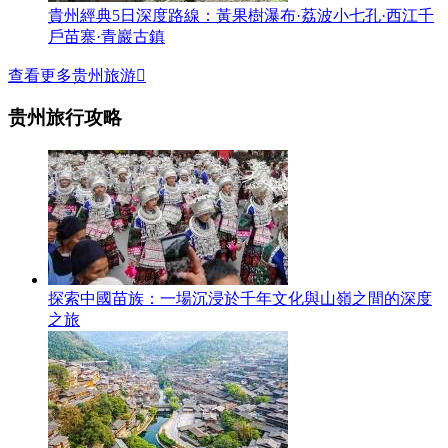
貴州經典5日深度路線：黃果樹瀑布·荔波小七孔·西江千
戶苗寨·青巖古鎮
查看更多贵州旅游

贵州旅行攻略
探索中國苗族：一場沉浸於千年文化與山嶺之間的深度
之旅