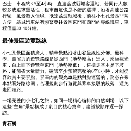
巴士，車程約3.5至4小時，直達荔波縣城客運站。若同行人數
較多或追求靈活性，租車自駕也是不錯的選擇，沿著高速公路
行駛，風景漸入佳境。抵達荔波縣城後，前往小七孔景區非常
方便，縣城汽車站有頻繁發往景區東門和西門的專線班車，車
程僅需30-40分鐘。
最佳景區遊覽路線
小七孔景區面積廣大，精華景點沿著山谷呈線性分佈。最科
學、最省力的遊覽路線是從西門（地勢較高）進入，乘坐觀光
車，自上而下遊覽至東門（地勢較低），這樣走基本是下坡
路，能節省大量體力。建議至少預留完整的6至8小時，才能從
容欣賞主要景點。景區內的觀光車是點對點運營的，務必在乘
車點看好路線圖，合理規劃步行遊覽與乘車接駁的段落，避免
走回頭路。
一場完整的小七孔之旅，如同一場精心編排的自然劇場，以下
這些“主角”景點構成了劇目的核心篇章，建議按順序逐一探
訪。
青石橋