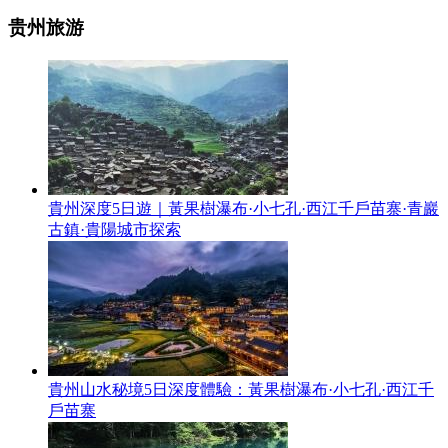
贵州旅游
貴州深度5日遊｜黃果樹瀑布·小七孔·西江千戶苗寨·青巖
古鎮·貴陽城市探索
貴州山水秘境5日深度體驗：黃果樹瀑布·小七孔·西江千
戶苗寨