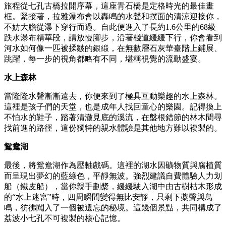
旅程從七孔古橋拉開序幕，這座青石橋是定格時光的最佳畫
框。緊接著，拉雅瀑布會以轟鳴的水聲和撲面的清涼迎接你，
不妨大膽從瀑下穿行而過。自此便進入了長約1.6公里的68級
跌水瀑布精華段，請放慢腳步，沿著棧道緩緩下行，你會看到
河水如何像一匹被揉皺的銀緞，在無數層石灰華臺階上鋪展、
跳躍，每一步的視角都略有不同，堪稱視覺的流動盛宴。
水上森林
當隆隆水聲漸漸遠去，你便來到了極具互動樂趣的水上森林。
這裡是孩子們的天堂，也是成年人找回童心的樂園。記得換上
不怕水的鞋子，踏著清澈見底的溪流，在盤根錯節的林木間尋
找前進的路徑，這份獨特的親水體驗是其他地方難以複製的。
鴛鴦湖
最後，將鴛鴦湖作為壓軸戲碼。這裡的湖水因礦物質與腐植質
而呈現出夢幻的藍綠色，平靜無波。強烈建議自費體驗人力划
船（鐵皮船），當你親手劃槳，緩緩駛入湖中由古樹枯木形成
的“水上迷宮”時，四周瞬間變得無比安靜，只剩下槳聲與鳥
鳴，彷彿闖入了一個被遺忘的秘境。這幾個景點，共同構成了
荔波小七孔不可複製的核心記憶。