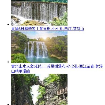
貴陽6日精華遊丨黃果樹-小七孔-西江-梵淨山
貴州山水人文6日行｜黃果樹瀑布·小七孔·西江苗寨·梵淨
山精華環線