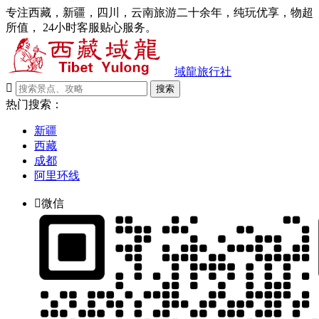
专注西藏，新疆，四川，云南旅游二十余年，纯玩优享，物超
所值， 24小时客服贴心服务。
域龍旅行社

搜索
热门搜索：
新疆
西藏
成都
阿里环线

微信