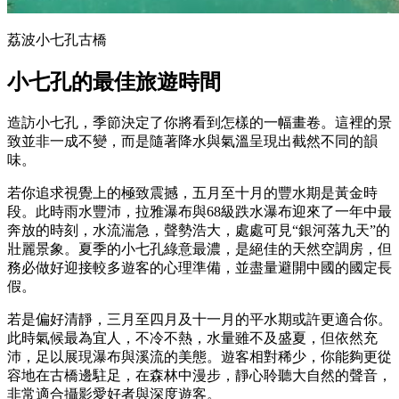
荔波小七孔古橋
小七孔的最佳旅遊時間
造訪小七孔，季節決定了你將看到怎樣的一幅畫卷。這裡的景
致並非一成不變，而是隨著降水與氣溫呈現出截然不同的韻
味。
若你追求視覺上的極致震撼，五月至十月的豐水期是黃金時
段。此時雨水豐沛，拉雅瀑布與68級跌水瀑布迎來了一年中最
奔放的時刻，水流湍急，聲勢浩大，處處可見“銀河落九天”的
壯麗景象。夏季的小七孔綠意最濃，是絕佳的天然空調房，但
務必做好迎接較多遊客的心理準備，並盡量避開中國的國定長
假。
若是偏好清靜，三月至四月及十一月的平水期或許更適合你。
此時氣候最為宜人，不冷不熱，水量雖不及盛夏，但依然充
沛，足以展現瀑布與溪流的美態。遊客相對稀少，你能夠更從
容地在古橋邊駐足，在森林中漫步，靜心聆聽大自然的聲音，
非常適合攝影愛好者與深度遊客。