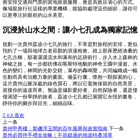
善安排交通與門票的當地旅遊服務，會是高效且省心的方式。
像域龍旅行社這樣的專業機構，能協助處理這些細節，讓你可
以更專注於眼前的山水美景。
沉浸於山水之間：讓小七孔成為獨家記憶
規劃一次貴州荔波小七孔的旅行，不單是對旅程的安排，更似
預約了一場與地球古老容顏的浪漫相會。踏上那座歷經滄桑的
七孔古橋，順著潺潺流水和瀑布的足跡前行，步入水上森林的
神秘之旅，每一步都彷佛在喀斯特地貌的神奇王國中漫遊。水
色的變幻，林間的光影交錯，瀑布的轟鳴聲，共同編織成一幅
生動而具有治癒力量的畫面。備妥行囊，懷抱一顆探索的心，
這片貴州山脈深處的綠色寶石，將以它毫無保留的自然美景，
迎接你的遠道而來。無論是攝影愛好者、自然探險者，還是僅
僅渴望一份寧靜的旅者，荔波小七孔都已展開它永恆的畫卷，
靜待你的腳步與目光，細細品味。

0
人喜欢
上一条
貴州甲秀樓：鰲磯浮玉間的百年風華與遊賞指南
下一条
貴州必買伴手禮全攻略｜不容錯過的地道特產清單