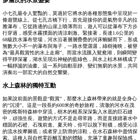
多層次的水景盛宴
小七孔最令人驚豔的，莫過於它將水的各種形態集中呈現於一
條遊覽線上。從七孔古橋下行，首先迎接你的是氣勢非凡的拉
雅瀑布，它從路邊的山崖上噴薄而出，遊人可以從瀑布下方步
行穿過，感受水霧撲面的清涼刺激。緊接著，長達1.6公里的
68級跌水瀑布登場，河水沿著層層疊疊的河床蜿蜒而下，形成
無數大小不一的瀑布與海子，一路水聲潺潺，綠樹掩映，被譽
為“最具觀賞性的水上走廊”。而當水流匯入鴛鴦湖，則瞬間變
得平靜深邃，湖水呈現出神秘的藍綠色，與水上枯木林構成了
一幅靜謐的油畫。這一系列由動至靜、變幻無窮的水景，共同
演奏出一部宏大的自然交響樂。
水上森林的獨特互動
如果說前面的景觀是“觀賞”，那麼水上森林帶來的就是全身心
的“沉浸”。這是一段長約600米的奇妙旅程，清澈的河水在茂
密的喀斯特森林中穿流，樹木的根系深深紮入水底的巨石縫
中，頑強生長。遊覽的方式不是走尋常路，而是直接踏著水中
穩固的石磴、石塊前進。夏天時，你可以脫下鞋襪，感受沁涼
的流水按摩腳底；或者穿上防滑的涼鞋，在水石森林中盡情探
索。這種人與自然零距離互動的體驗，充滿了童趣與探險感，