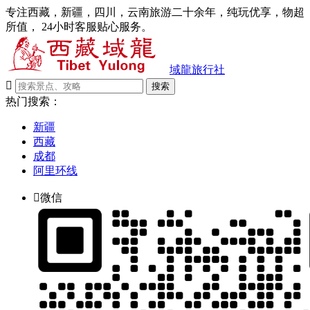
专注西藏，新疆，四川，云南旅游二十余年，纯玩优享，物超
所值， 24小时客服贴心服务。
域龍旅行社

搜索
热门搜索：
新疆
西藏
成都
阿里环线

微信