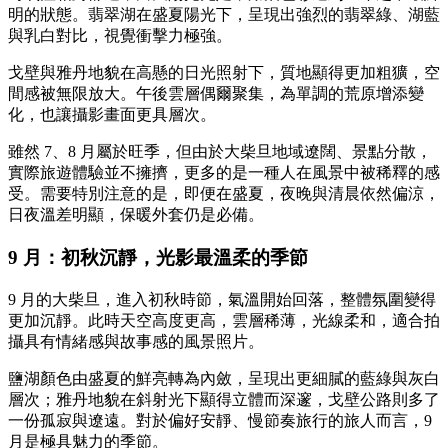
明的狀態。翡翠湖在盛夏陽光下，呈現出強烈的翡翠綠、湖藍
與乳白對比，視覺衝擊力極強。
戈壁與雅丹地貌在高懸的日光照射下，質地顯得更加粗獷，空
間感被無限放大。午後雲層偶爾聚集，為單調的荒原增添變
化，也讓攝影畫面更具層次。
雖然 7、8 月屬於旺季，但由於大柴旦地域遼闊、景點分散，
實際旅遊體驗並不擁擠，更多的是一種人在風景中被稀釋的感
受。需要特別注意的是，即便在盛夏，夜晚與清晨依然偏涼，
日夜溫差明顯，保暖外套仍是必備。
9 月：初秋沉靜，光影最溫柔的季節
9 月的大柴旦，進入初秋時節，氣溫開始回落，整體氛圍變得
更加沉靜。此時天空高度更高，雲層稀薄，光線柔和，適合拍
攝具有情緒感與故事感的風景照片。
鹽湖顏色由盛夏的鮮亮轉為內斂，呈現出更細膩的藍綠與灰白
層次；雅丹地貌在斜射光下顯得立體而深邃，戈壁公路則多了
一份孤寂與遼遠。對於偏好安靜、慢節奏旅行的旅人而言，9
月是極具魅力的季節。