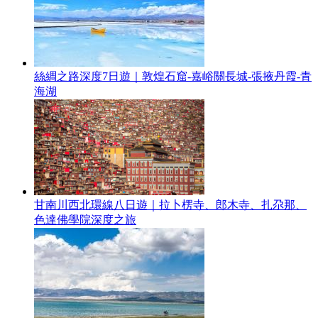
絲綢之路深度7日遊｜敦煌石窟-嘉峪關長城-張掖丹霞-青
海湖
甘南川西北環線八日遊｜拉卜楞寺、郎木寺、扎尕那、
色達佛學院深度之旅