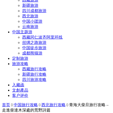
西藏旅游
新疆旅游
四川成都旅游
西北旅游
中国小团游
云南旅游
中国主题游
西藏冈仁波齐阿里环线
丝绸之路旅游
中国徒步旅游
成都熊猫游
定制旅游
旅游攻略
西藏旅行攻略
新疆旅行攻略
四川旅游攻略
入藏函
文創產品
客户评价
首页
中国旅行攻略
西北旅行攻略
青海大柴旦旅行攻略 –



走進柴達木深處的荒野詩篇