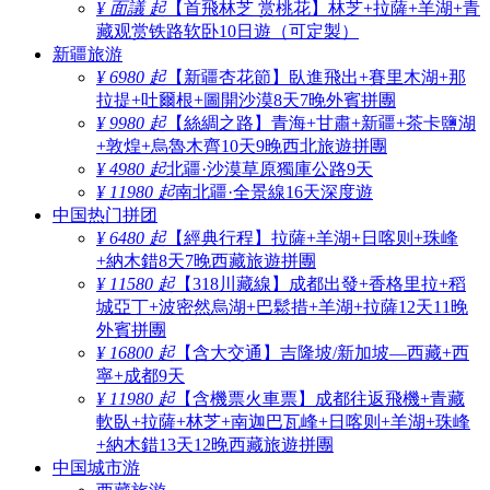
¥ 面議 起
【首飛林芝 赏桃花】林芝+拉薩+羊湖+青
藏观赏铁路软卧10日遊（可定製）
新疆旅游
¥ 6980 起
【新疆杏花節】臥進飛出+賽里木湖+那
拉提+吐爾根+圖開沙漠8天7晚外賓拼團
¥ 9980 起
【絲綢之路】青海+甘肅+新疆+茶卡鹽湖
+敦煌+烏魯木齊10天9晚西北旅遊拼團
¥ 4980 起
北疆·沙漠草原獨庫公路9天
¥ 11980 起
南北疆·全景線16天深度遊
中国热门拼团
¥ 6480 起
【經典行程】拉薩+羊湖+日喀则+珠峰
+納木錯8天7晚西藏旅遊拼團
¥ 11580 起
【318川藏線】成都出發+香格里拉+稻
城亞丁+波密然烏湖+巴鬆措+羊湖+拉薩12天11晚
外賓拼團
¥ 16800 起
【含大交通】吉隆坡/新加坡—西藏+西
寧+成都9天
¥ 11980 起
【含機票火車票】成都往返飛機+青藏
軟臥+拉薩+林芝+南迦巴瓦峰+日喀则+羊湖+珠峰
+納木錯13天12晚西藏旅遊拼團
中国城市游