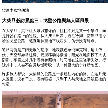
柴達木盆地胡泊
大柴旦必訪景點三：戈壁公路與無人區風景
在大柴旦，真正让人难以忘怀的，往往不只是某一个景点，而
是行驶在路上的过程。从大柴旦出发，通往冷湖、茫崖或德令
哈的戈壁公路，笔直延伸至地平线尽头，仿佛没有终点。
道路两侧是广阔无垠的荒原，地表颜色单纯而克制，远山低
伏，天空却异常辽阔。云层移动得极慢，阳光在地面投下大块
阴影，车窗之外几乎没有参照物，时间感在这里逐渐失效。行
驶其中，人会不自觉放慢呼吸，被一种巨大的宁静所包围。
许多旅人都说，大柴旦的公路是一条通往内心的路。在这片无
人区里，没有干扰，没有喧嚣，只剩下人与天地之间最直接的
对话。