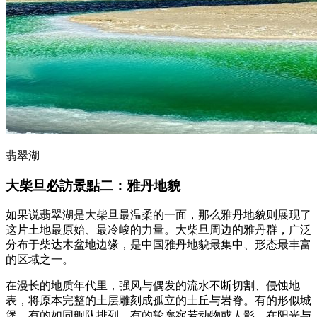
翡翠湖
大柴旦必訪景點二：雅丹地貌
如果说翡翠湖是大柴旦最温柔的一面，那么雅丹地貌则展现了
这片土地最原始、最冷峻的力量。大柴旦周边的雅丹群，广泛
分布于柴达木盆地边缘，是中国雅丹地貌最集中、形态最丰富
的区域之一。
在漫长的地质年代里，强风与偶发的流水不断切割、侵蚀地
表，将原本完整的土层雕刻成孤立的土丘与岩脊。有的形似城
堡，有的如同舰队排列，有的轮廓宛若动物或人影，在阳光与