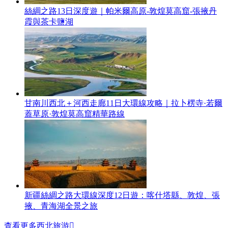
絲綢之路13日深度遊｜帕米爾高原-敦煌莫高窟-張掖丹
霞與茶卡鹽湖
甘南川西北＋河西走廊11日大環線攻略｜拉卜楞寺·若爾
蓋草原·敦煌莫高窟精華路線
新疆絲綢之路大環線深度12日遊：喀什塔縣、敦煌、張
掖、青海湖全景之旅
查看更多西北旅游
