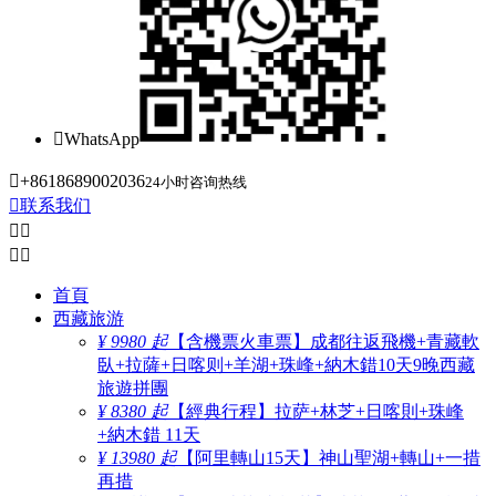

WhatsApp

+8618689002036
24小时咨询热线

联系我们




首頁
西藏旅游
¥ 9980 起
【含機票火車票】成都往返飛機+青藏軟
臥+拉薩+日喀则+羊湖+珠峰+納木錯10天9晚西藏
旅遊拼團
¥ 8380 起
【經典行程】拉萨+林芝+日喀則+珠峰
+納木錯 11天
¥ 13980 起
【阿里轉山15天】神山聖湖+轉山+一措
再措