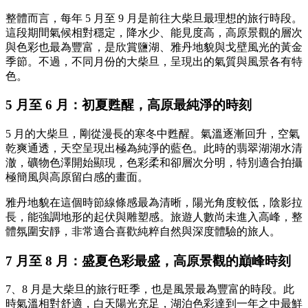
整體而言，每年 5 月至 9 月是前往大柴旦最理想的旅行時段。
這段期間氣候相對穩定，降水少、能見度高，高原景觀的層次
與色彩也最為豐富，是欣賞鹽湖、雅丹地貌與戈壁風光的黃金
季節。不過，不同月份的大柴旦，呈現出的氣質與風景各有特
色。
5 月至 6 月：初夏甦醒，高原最純淨的時刻
5 月的大柴旦，剛從漫長的寒冬中甦醒。氣溫逐漸回升，空氣
乾爽通透，天空呈現出極為純淨的藍色。此時的翡翠湖湖水清
澈，礦物色澤開始顯現，色彩柔和卻層次分明，特別適合拍攝
極簡風與高原留白感的畫面。
雅丹地貌在這個時節線條感最為清晰，陽光角度較低，陰影拉
長，能強調地形的起伏與雕塑感。旅遊人數尚未進入高峰，整
體氛圍安靜，非常適合喜歡純粹自然與深度體驗的旅人。
7 月至 8 月：盛夏色彩最盛，高原景觀的巔峰時刻
7、8 月是大柴旦的旅行旺季，也是風景最為豐富的時段。此
時氣溫相對舒適，白天陽光充足，湖泊色彩達到一年之中最鮮