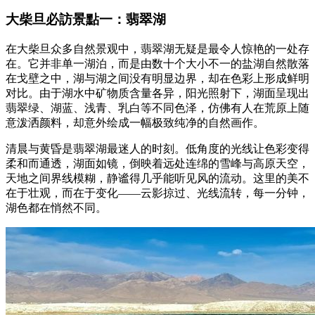
大柴旦必訪景點一：翡翠湖
在大柴旦众多自然景观中，翡翠湖无疑是最令人惊艳的一处存
在。它并非单一湖泊，而是由数十个大小不一的盐湖自然散落
在戈壁之中，湖与湖之间没有明显边界，却在色彩上形成鲜明
对比。由于湖水中矿物质含量各异，阳光照射下，湖面呈现出
翡翠绿、湖蓝、浅青、乳白等不同色泽，仿佛有人在荒原上随
意泼洒颜料，却意外绘成一幅极致纯净的自然画作。
清晨与黄昏是翡翠湖最迷人的时刻。低角度的光线让色彩变得
柔和而通透，湖面如镜，倒映着远处连绵的雪峰与高原天空，
天地之间界线模糊，静谧得几乎能听见风的流动。这里的美不
在于壮观，而在于变化——云影掠过、光线流转，每一分钟，
湖色都在悄然不同。