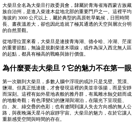
大柴旦全名為大柴旦行政委員會，隸屬於青海省海西蒙古族藏
族自治州，是進入柴達木盆地北部的重要門戶之一。這裡平均
海拔約 3000 公尺以上，屬於典型的高原乾旱氣候，日照時間
長、晝夜溫差大，卻也因此造就了極其通透的天空與層次分明
的自然景觀。
從地理位置來看，大柴旦是連接青海湖、德令哈、冷湖、茫崖
的重要節點，無論是規劃柴達木環線，或作為深入西北無人區
的起點，都具有極高的戰略與旅行價值。
為什麼要去大柴旦？它的魅力不在第一眼
第一次聽到大柴旦，多數人腦中浮現的或許只是戈壁、荒漠、
鹽湖。但真正抵達後，才會發現這裡的美並非張揚，而是安靜
而深刻。這裡有如外星地表般的雅丹群，有風雕水蝕交錯而成
的地貌奇觀；有色澤變幻的鹽湖與湖泊，在陽光下呈現藍、
白、灰、綠交疊的色彩；也有遼闊到讓人失去方向感的無人公
路，與夜晚滿天星斗的寂靜宇宙。大柴旦的魅力，在於它讓人
重新感受空間與時間的存在。