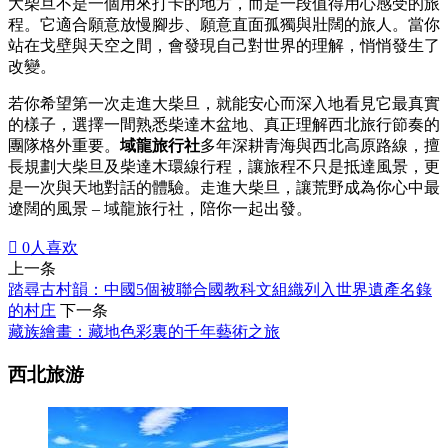
大柴旦不是一個用來打卡的地方，而是一段值得用心感受的旅
程。它適合願意放慢腳步、願意直面孤獨與壯闊的旅人。當你
站在戈壁與天空之間，會發現自己對世界的理解，悄悄發生了
改變。
若你希望第一次走進大柴旦，就能安心而深入地看見它最真實
的樣子，選擇一間熟悉柴達木盆地、真正理解西北旅行節奏的
團隊格外重要。
域龍旅行社
多年深耕青海與西北高原路線，擅
長規劃大柴旦及柴達木環線行程，讓旅程不只是抵達風景，更
是一次與天地對話的體驗。走進大柴旦，讓荒野成為你心中最
遼闊的風景 – 域龍旅行社，陪你一起出發。

0
人喜欢
上一条
踏尋古村韻：中國5個被聯合國教科文組織列入世界遺產名錄
的村庄
下一条
藏族繪畫：藏地色彩裏的千年藝術之旅
西北旅游