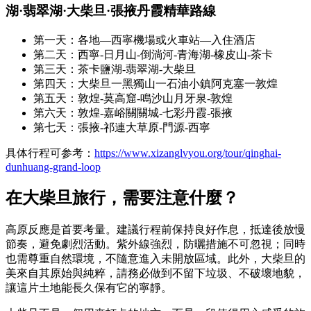
湖·翡翠湖·大柴旦·張掖丹霞精華路線
第一天：各地—西寧機場或火車站—入住酒店
第二天：西寧-日月山-倒淌河-青海湖-橡皮山-茶卡
第三天：茶卡鹽湖-翡翠湖-大柴旦
第四天：大柴旦一黑獨山一石油小鎮阿克塞一敦煌
第五天：敦煌-莫高窟-鳴沙山月牙泉-敦煌
第六天：敦煌-嘉峪關關城-七彩丹霞-張掖
第七天：張掖-祁連大草原-門源-西寧
具体行程可参考：
https://www.xizanglvyou.org/tour/qinghai-
dunhuang-grand-loop
在大柴旦旅行，需要注意什麼？
高原反應是首要考量。建議行程前保持良好作息，抵達後放慢
節奏，避免劇烈活動。紫外線強烈，防曬措施不可忽視；同時
也需尊重自然環境，不隨意進入未開放區域。此外，大柴旦的
美來自其原始與純粹，請務必做到不留下垃圾、不破壞地貌，
讓這片土地能長久保有它的寧靜。