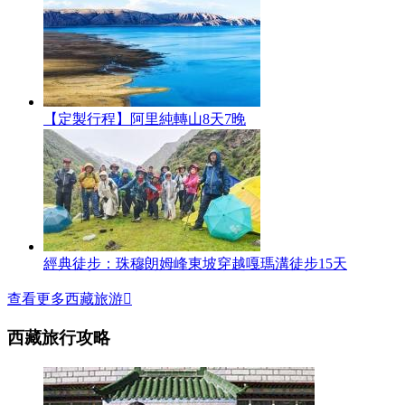
【定製行程】阿里純轉山8天7晚
經典徒步：珠穆朗姆峰東坡穿越嘎瑪溝徒步15天
查看更多西藏旅游

西藏旅行攻略