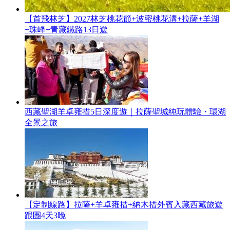
【首飛林芝】2027林芝桃花節+波密桃花溝+拉薩+羊湖
+珠峰+青藏鐵路13日遊
西藏聖湖羊卓雍措5日深度遊｜拉薩聖城純玩體驗・環湖
全景之旅
【定制線路】拉薩+羊卓雍措+納木措外賓入藏西藏旅遊
跟團4天3晚