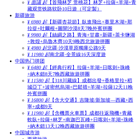
¥ 面議 起
【首飛林芝 赏桃花】林芝+拉薩+羊湖+青
藏观赏铁路软卧10日遊（可定製）
新疆旅游
¥ 6980 起
【新疆杏花節】臥進飛出+賽里木湖+那
拉提+吐爾根+圖開沙漠8天7晚外賓拼團
¥ 9980 起
【絲綢之路】青海+甘肅+新疆+茶卡鹽湖
+敦煌+烏魯木齊10天9晚西北旅遊拼團
¥ 4980 起
北疆·沙漠草原獨庫公路9天
¥ 11980 起
南北疆·全景線16天深度遊
中国热门拼团
¥ 6480 起
【經典行程】拉薩+羊湖+日喀则+珠峰
+納木錯8天7晚西藏旅遊拼團
¥ 11580 起
【318川藏線】成都出發+香格里拉+稻
城亞丁+波密然烏湖+巴鬆措+羊湖+拉薩12天11晚
外賓拼團
¥ 16800 起
【含大交通】吉隆坡/新加坡—西藏+西
寧+成都9天
¥ 11980 起
【含機票火車票】成都往返飛機+青藏
軟臥+拉薩+林芝+南迦巴瓦峰+日喀则+羊湖+珠峰
+納木錯13天12晚西藏旅遊拼團
中国城市游