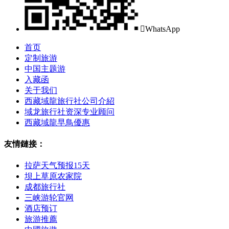

WhatsApp
首页
定制旅游
中国主题游
入藏函
关于我们
西藏域龍旅行社公司介紹
域龙旅行社资深专业顾问
西藏域龍早鳥優惠
友情鏈接：
拉萨天气预报15天
坝上草原农家院
成都旅行社
三峡游轮官网
酒店预订
旅游推薦