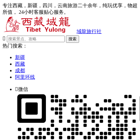
专注西藏，新疆，四川，云南旅游二十余年，纯玩优享，物超
所值， 24小时客服贴心服务。
域龍旅行社

搜索
热门搜索：
新疆
西藏
成都
阿里环线

微信