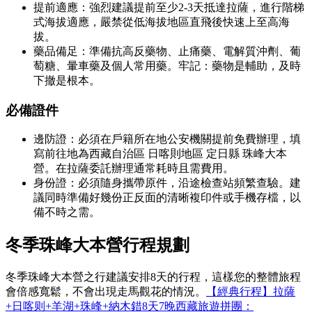
提前適應：強烈建議提前至少2-3天抵達拉薩，進行階梯
式海拔適應，嚴禁從低海拔地區直飛後快速上至高海
拔。
藥品備足：準備抗高反藥物、止痛藥、電解質沖劑、葡
萄糖、暈車藥及個人常用藥。牢記：藥物是輔助，及時
下撤是根本。
必備證件
邊防證：必須在戶籍所在地公安機關提前免費辦理，填
寫前往地為西藏自治區 日喀則地區 定日縣 珠峰大本
營。在拉薩委託辦理通常耗時且需費用。
身份證：必須隨身攜帶原件，沿途檢查站頻繁查驗。建
議同時準備好幾份正反面的清晰複印件或手機存檔，以
備不時之需。
冬季珠峰大本營行程
規劃
冬季珠峰大本營之行建議安排8天的行程，這樣您的整體旅程
會倍感寬鬆，不會出現走馬觀花的情況。
【經典行程】拉薩
+日喀则+羊湖+珠峰+納木錯8天7晚西藏旅遊拼團：