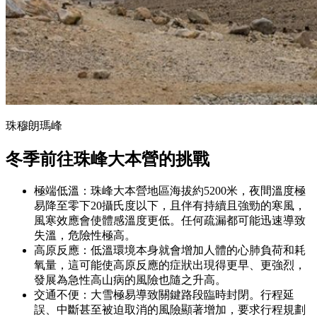
珠穆朗瑪峰
冬季前往珠峰大本營的
挑戰
極端低溫：珠峰大本營地區海拔約5200米，夜間溫度極
易降至零下20攝氏度以下，且伴有持續且強勁的寒風，
風寒效應會使體感溫度更低。任何疏漏都可能迅速導致
失溫，危險性極高。
高原反應：低溫環境本身就會增加人體的心肺負荷和耗
氧量，這可能使高原反應的症狀出現得更早、更強烈，
發展為急性高山病的風險也隨之升高。
交通不便：大雪極易導致關鍵路段臨時封閉。行程延
誤、中斷甚至被迫取消的風險顯著增加，要求行程規劃