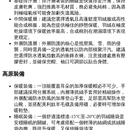
基礎排汗層：排汗層著裝的關鍵是快速排走汗液，保持
皮膚乾爽，強烈推薦羊毛材質，務必避免純棉，因為遇
到極端氣候可能會加劇失溫風險。
中間保暖層：建議您選擇透氣且高蓬鬆度羽絨服或高性
能合成棉服，能為您提供極佳的靜態保暖。羽絨在極度
乾燥環境下保暖效率最高，合成棉則在潮濕環境下表現
更穩定。
外層防護層：外層防護的核心是抵禦風、雪、雨的侵
襲，同時需具備一定的透氣性以防內部積聚汗汽。建議
您選擇防水透氣指數高的衝鋒衣褲。注意接縫處應有壓
膠密封，並確保兜帽、袖口可調節以貼合身體。
高原裝備
保暖裝備：一頂能覆蓋耳朵的加厚保暖帽必不可少。手
部建議採用分層系統，內層薄抓絨手套用於精細操作，
外層配備防水防風的加厚登山手套。足部需高幫防水登
山靴，並搭配美利奴羊毛襪及備用襪，必要時可增加保
暖鞋墊。
睡眠裝備：一個舒適溫標達-15°C至-20°C的羽絨睡袋是
安穩睡眠的關鍵。可考慮搭配一個輕薄的絲綢或抓絨睡
袋內膽，既提升保暖，又保持睡袋清潔。