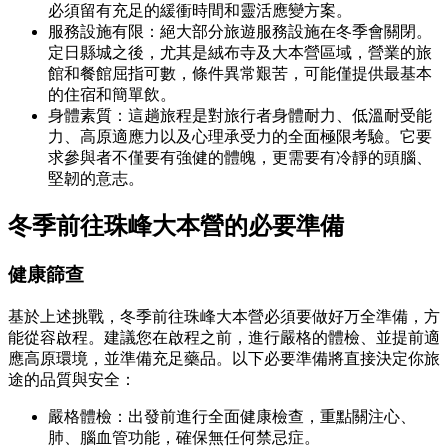
必須留有充足的緩衝時間和靈活應變方案。
服務設施有限：絕大部分旅遊服務設施在冬季會關閉。
定日縣城之後，尤其是絨布寺及大本營區域，營業的旅
館和餐館屈指可數，條件異常艱苦，可能僅提供最基本
的住宿和簡單飲。
身體素質：這趟旅程是對旅行者身體耐力、低溫耐受能
力、高原適應力以及心理承受力的全面極限考驗。它要
求參與者不僅要有強健的體魄，更需要有冷靜的頭腦、
堅韌的意志。
冬季前往珠峰大本營的
必要準備
健康篩查
基於上述挑戰，冬季前往珠峰大本營必須要做好万全準備，方
能從容啟程。建議您在啟程之前，進行嚴格的體檢、並提前適
應高原環境，並準備充足藥品。以下必要準備將直接決定你旅
途的品質與安全：
嚴格體檢：出發前進行全面健康檢查，重點關注心、
肺、腦血管功能，確保無任何禁忌症。