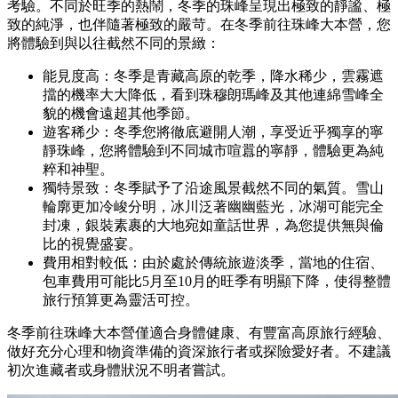
考驗。不同於旺季的熱鬧，冬季的珠峰呈現出極致的靜謐、極
致的純淨，也伴隨著極致的嚴苛。在冬季前往珠峰大本營，您
將體驗到與以往截然不同的景緻：
能見度高：冬季是青藏高原的乾季，降水稀少，雲霧遮
擋的機率大大降低，看到珠穆朗瑪峰及其他連綿雪峰全
貌的機會遠超其他季節。
遊客稀少：冬季您將徹底避開人潮，享受近乎獨享的寧
靜珠峰，您將體驗到不同城市喧囂的寧靜，體驗更為純
粹和神聖。
獨特景致：冬季賦予了沿途風景截然不同的氣質。雪山
輪廓更加冷峻分明，冰川泛著幽幽藍光，冰湖可能完全
封凍，銀裝素裹的大地宛如童話世界，為您提供無與倫
比的視覺盛宴。
費用相對較低：由於處於傳統旅遊淡季，當地的住宿、
包車費用可能比5月至10月的旺季有明顯下降，使得整體
旅行預算更為靈活可控。
冬季前往珠峰大本營僅適合身體健康、有豐富高原旅行經驗、
做好充分心理和物資準備的資深旅行者或探險愛好者。不建議
初次進藏者或身體狀況不明者嘗試。