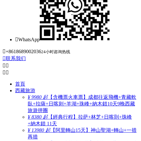

WhatsApp

+8618689002036
24小时咨询热线

联系我们




首頁
西藏旅游
¥ 9980 起
【含機票火車票】成都往返飛機+青藏軟
臥+拉薩+日喀则+羊湖+珠峰+納木錯10天9晚西藏
旅遊拼團
¥ 8380 起
【經典行程】拉萨+林芝+日喀則+珠峰
+納木錯 11天
¥ 13980 起
【阿里轉山15天】神山聖湖+轉山+一措
再措