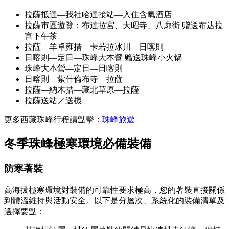
拉薩抵達—我社哈達接站—入住含氧酒店
拉薩市區遊覽：布達拉宮、大昭寺、八廓街 赠送布达拉
宫下午茶
拉薩—羊卓雍措—卡若拉冰川—日喀則
日喀則—定日—珠峰大本營 赠送珠峰小火锅
珠峰大本營—定日—日喀則
日喀則—紥什倫布寺—拉薩
拉薩—納木措—藏北草原—拉薩
拉薩送站／送機
更多西藏珠峰行程請點擊：
珠峰旅遊
冬季珠峰
極寒環境
必備
裝備
防寒著裝
高海拔極寒環境對裝備的可靠性要求極高，您的著裝直接關係
到體溫維持與活動安全。以下是分層次、系統化的裝備清單及
選擇要點：