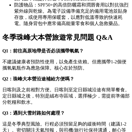
防護物品：SPF50+的高倍防曬霜和潤唇膏用以對抗強烈
紫外線與乾燥。為電子設備準備充足的備用電池並貼身
存放，或使用專用保暖套，以應對低溫導致的快速耗
電。隨身背包中應常備高能量零食和個人急救藥品。
冬季珠峰大本營旅遊常見問題 Q&A
Q1：
前往高原地帶是否
必須攜帶氧氣？
不建議健康者預防性使用，以免產生依賴。但應攜帶1-2個便
攜氧氣瓶作為應急保障。核心在於預防。
Q2：
珠峰大本營沿途補給方便嗎？
日喀則及之前相對方便。日喀則至定日縣城沿途有簡單餐食。
定日縣城之後，特別是絨布寺區域，選擇極少，需提前準備部
分乾糧和飲水。
Q3：
遇到大雪封路如何處理？
這是冬季典型風險。行程必須預留足夠的緩衝時間（建議1-2
天）。密切關注天氣預報，與司機/旅行社保持溝通，耐心等