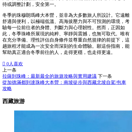
待或調整計劃，安全第一。
冬季的珠穆朗瑪峰大本營，並非為大多數旅人所設計。它遠離
舒適與便利，以極端低溫、高海拔壓力與不可預測的環境，考
驗每一位前往者的身體、判斷力與心理韌性。然而，正因如
此，冬季珠峰所展現的純粹、寧靜與震撼，也無可取代。唯有
在充分準備、理性評估自身條件並尊重自然規律的前提下，這
趟旅程才能成為一次安全而深刻的生命體驗。願這份指南，能
幫助真正適合冬季前往的人，走得更穩，也走得更遠。

0
人喜欢
上一条
拉薩到珠峰：最新最全的旅遊攻略與實用建議
下一条
從加德滿都到達珠峰大本營：南坡徒步與西藏北坡自駕/包車
攻略
西藏旅游