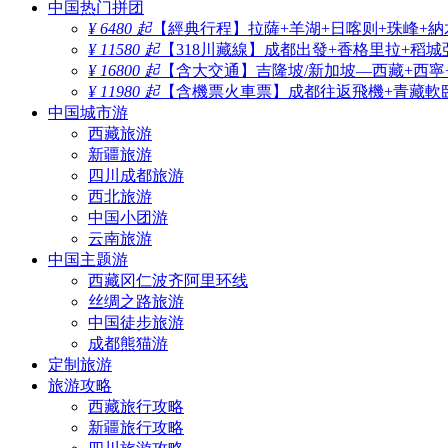
中国热门拼团
¥ 6480 起
【經典行程】拉薩+羊湖+日喀则+珠峰+納
¥ 11580 起
【318川藏線】成都出發+香格里拉+稻城
¥ 16800 起
【含大交通】吉隆坡/新加坡—西藏+西寧
¥ 11980 起
【含機票火車票】成都往返飛機+青藏軟臥
中国城市游
西藏旅游
新疆旅游
四川成都旅游
西北旅游
中国小团游
云南旅游
中国主题游
西藏冈仁波齐阿里环线
丝绸之路旅游
中国徒步旅游
成都熊猫游
定制旅游
旅游攻略
西藏旅行攻略
新疆旅行攻略