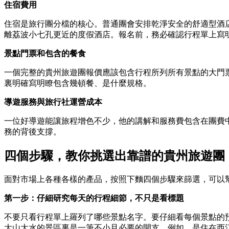
住宿費用
住宿是旅行團分檔的核心。普通團會安排乾淨安全的舒適型酒
離荔波小七孔更近的度假酒店。報名前，務必確認行程單上寫
景點門票和包含的餐食
一個完整的貴州旅遊團報價應該包含行程所列所有景點的大門
裏明確寫明瞭包含幾頓餐、是什麼規格。
導遊服務與旅行社運營成本
一位好導遊能讓旅程增色不少，他的講解和服務費包含在團費
務的背後支撐。
四個步驟，教你挑選出靠譜的貴州旅遊團
面對市場上各種各樣的產品，按照下麵四個步驟來篩選，可以
第一步：仔細研究每天的行程細節，不只是看標題
不要只看行程單上羅列了哪些景點名字。要仔細看每個景點的
大山大水的景區裏是一筆不小且必要的開支。例如，是住在西