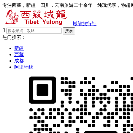
专注西藏，新疆，四川，云南旅游二十余年，纯玩优享，物超所
域龍旅行社

搜索
热门搜索：
新疆
西藏
成都
阿里环线