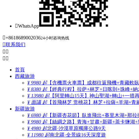

WhatsApp

+8618689002036
24小时咨询热线

联系我们




首頁
西藏旅游
¥ 9980 起
【含機票火車票】成都往返飛機+青藏軟臥+
¥ 8380 起
【經典行程】拉萨+林芝+日喀則+珠峰+納木
¥ 13980 起
【阿里轉山15天】神山聖湖+轉山+一措
¥ 面議 起
【首飛林芝 赏桃花】林芝+拉薩+羊湖+青
新疆旅游
¥ 6980 起
【新疆杏花節】臥進飛出+賽里木湖+那拉
¥ 9980 起
【絲綢之路】青海+甘肅+新疆+茶卡鹽湖+
¥ 4980 起
北疆·沙漠草原獨庫公路9天
¥ 11980 起
南北疆·全景線16天深度遊