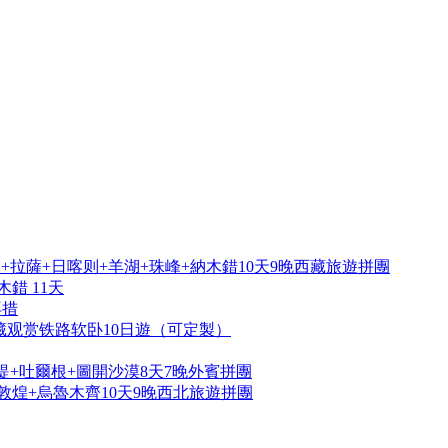
拉薩+日喀则+羊湖+珠峰+納木錯10天9晚西藏旅遊拼團
錯 11天
再措
藏观赏铁路软卧10日遊（可定製）
提+吐爾根+圖開沙漠8天7晚外賓拼團
敦煌+烏魯木齊10天9晚西北旅遊拼團