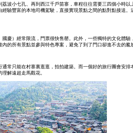
到荔波小七孔、再到西江千戶苗寨，車程往往需要三四個小時以
由經驗豐富的本地司機駕駛，直接實現景點之間的點對點接送。
、國慶）經常限流，門票很快售罄。此外，一些獨特的文化體驗
畫內的所有景點並參與特色專案，避免了到了門口卻進不去的尷
行通常只能在村寨裏逛逛，拍拍建築。而一個好的旅行團會安排
的理解遠超走馬觀花。