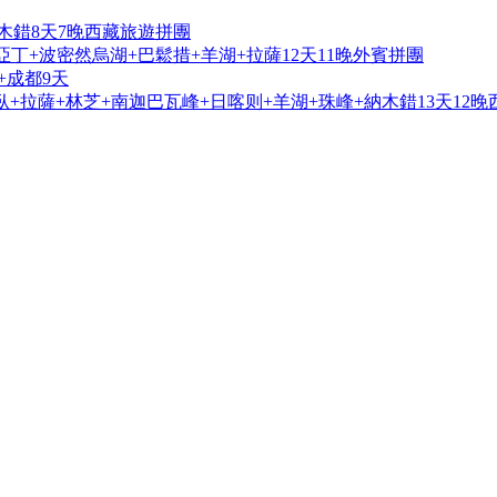
木錯8天7晚西藏旅遊拼團
亞丁+波密然烏湖+巴鬆措+羊湖+拉薩12天11晚外賓拼團
+成都9天
+拉薩+林芝+南迦巴瓦峰+日喀则+羊湖+珠峰+納木錯13天12