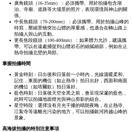
廣角鏡頭（16-35mm）：必須攜帶。用於拍攝包含湖
泊、寺廟、道路等大場景的照片，表現環境與神山的關
係。
中長焦鏡頭（70-200mm）：必須攜帶。用於拍攝山峰的
特寫，壓縮景物突出山體的厚重感，也適合在轉山路上
拍攝人與山的互動。
更長焦段鏡頭（100-400mm）：如果體力允許，建議攜
帶。可以在遠處捕捉到山體岩石的細膩細節，例如在止
熱寺拍攝北壁的局部。
掌握拍攝時間
黃金時刻：日出後和日落前一小時內，光線溫暖柔和。
記住，東面的機位（如止熱寺）拍日出好，西面和南面
的機位（如塔爾欽）拍日落好。
藍色時刻：日落後天空全黑之前，會呈現深邃的藍色，
此時可以拍攝地面燈光與神山剪影的組合。
星空時段：選擇沒有月光干擾的晴朗夜晚，在止熱寺、
江紮寺等遠離光污染的地方，可以拍攝銀河跨越山峰的
景象。
高海拔拍攝的特別注意事項