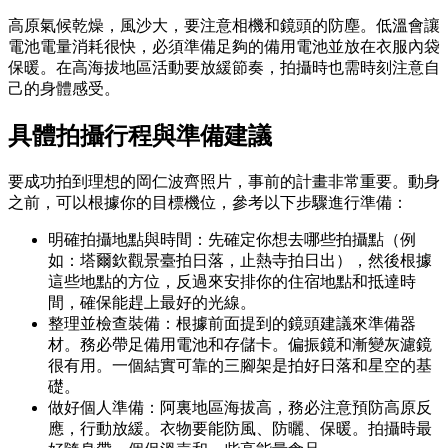
高原氣候乾燥，風沙大，要注意相機和鏡頭的防塵。低溫會讓
電池電量消耗很快，必須準備足夠的備用電池並放在衣服內袋
保暖。在高海拔地區活動要放緩節奏，拍攝時也需時刻注意自
己的身體感受。
具體拍攝行程與準備建議
要成功拍到理想的岡仁波齊照片，事前的計畫非常重要。動身
之前，可以根據你的目標機位，參考以下步驟進行準備：
明確拍攝地點與時間：先確定你想去哪些拍攝點（例
如：塔爾欽觀景臺拍日落，止熱寺拍日出），然後根據
這些地點的方位，反過來安排你的住宿地點和抵達時
間，確保能趕上最好的光線。
整理並檢查裝備：根據前面提到的鏡頭建議來準備器
材。務必帶足備用電池和存儲卡。偏振鏡和漸變灰濾鏡
很有用。一個結實可靠的三腳架是拍好日落和星空的基
礎。
做好個人準備：阿裏地區海拔高，務必注意預防高原反
應，行動放緩。衣物要能防風、防曬、保暖。拍攝時最