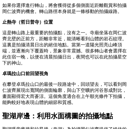
如果你選擇進行轉山，將會獲得從多個側面近距離觀賞和拍攝
岡仁波齊的機會。轉山路徑本身就是一條移動的拍攝線路。
止熱寺（哲日普寺）位置
這是轉山路上最重要的拍攝點，沒有之一。寺廟坐落在岡仁波
齊北壁的正前方，距離非常近，能清晰看到山體的岩石紋理。
這裏是拍攝清晨日出的絕佳地點。當第一道陽光照亮山峰頂
端，並逐漸向下覆蓋時，景象非常震撼。很多轉山者會選擇在
此住宿一晚，以便在清晨拍攝日出，夜間也可以在此拍攝星空
下的神山。
卓瑪拉山口前回望視角
在攀登卓瑪拉山口的最後一段路途中，回頭望去，可以看到岡
仁波齊展現出寬闊的側面輪廓，與山下空曠的河谷形成對比，
畫面顯得宏大而蒼涼。這個角度適合在上午順光條件下拍攝，
能夠較好地表現山體的細節和質感。
聖湖岸邊：利用水面構圖的拍攝地點