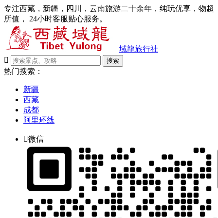
专注西藏，新疆，四川，云南旅游二十余年，纯玩优享，物超
所值， 24小时客服贴心服务。
域龍旅行社

搜索
热门搜索：
新疆
西藏
成都
阿里环线

微信