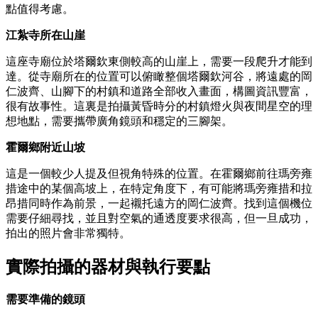
點值得考慮。
江紮寺所在山崖
這座寺廟位於塔爾欽東側較高的山崖上，需要一段爬升才能到
達。從寺廟所在的位置可以俯瞰整個塔爾欽河谷，將遠處的岡
仁波齊、山腳下的村鎮和道路全部收入畫面，構圖資訊豐富，
很有故事性。這裏是拍攝黃昏時分的村鎮燈火與夜間星空的理
想地點，需要攜帶廣角鏡頭和穩定的三腳架。
霍爾鄉附近山坡
這是一個較少人提及但視角特殊的位置。在霍爾鄉前往瑪旁雍
措途中的某個高坡上，在特定角度下，有可能將瑪旁雍措和拉
昂措同時作為前景，一起襯托遠方的岡仁波齊。找到這個機位
需要仔細尋找，並且對空氣的通透度要求很高，但一旦成功，
拍出的照片會非常獨特。
實際拍攝的器材與執行要點
需要準備的鏡頭