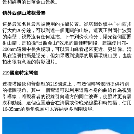
景和經典的日落金山景象。
鎮外西側山坡觀景臺
這是最知名且最常被使用的拍攝位置。從塔爾欽鎮中心向西步
行大約20分鐘，可以到達一個開闊的山坡。這裏正對岡仁波齊
的南壁，視野沒有任何遮擋。下午到傍晚時分，陽光從側面照
射山體，是拍攝“日照金山”效果的最佳時間段。建議使用70-
200mm這類中長焦鏡頭，可以讓山峰看起來更近、更雄偉。清
晨在這裏拍攝是逆光，但如果遇到濃厚的晨霧環繞山腰，也能
拍出很有意境的剪影照片。
219國道特定彎道
連接塔爾欽和普蘭縣的219國道上，有幾個轉彎處能提供特別
的構圖視角。其中一個彎道可以利用道路本身的曲線作為視覺
引導線，將觀看者的視線引向遠方的岡仁波齊，使照片更有層
次和動感。這個位置適合在清晨或傍晚光線柔和時拍攝，使用
16-35mm的廣角鏡頭可以容納更多周圍環境。