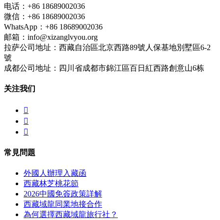
电话：+86 18689002036
微信：+86 18689002036
WhatsApp：+86 18689002036
邮箱：info@xizanglvyou.org
拉萨公司地址：西藏自治區北京西路89號人保基地別墅區6-2
號
成都公司地址：四川省成都市錦江區百日紅西路創意山6栋
关注我们



常見問題
外國人辦理入藏函
西藏林芝桃花節
2026中國免簽政策詳解
西藏域龍同業地接合作
為何選擇西藏域龍旅行社？