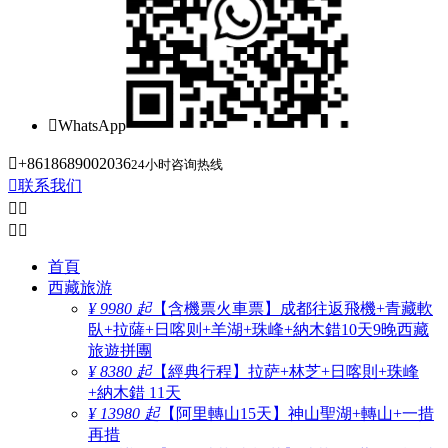

WhatsApp

+8618689002036
24小时咨询热线

联系我们




首頁
西藏旅游
¥ 9980 起
【含機票火車票】成都往返飛機+青藏軟
臥+拉薩+日喀则+羊湖+珠峰+納木錯10天9晚西藏
旅遊拼團
¥ 8380 起
【經典行程】拉萨+林芝+日喀則+珠峰
+納木錯 11天
¥ 13980 起
【阿里轉山15天】神山聖湖+轉山+一措
再措