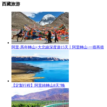
西藏旅游
阿里·馬年轉山+大北線深度遊15天丨阿里轉山·一措再措
【定製行程】阿里純轉山8天7晚