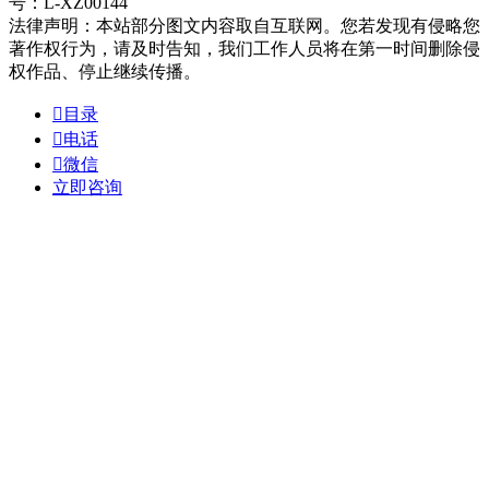
号：L-XZ00144
法律声明：本站部分图文内容取自互联网。您若发现有侵略您
著作权行为，请及时告知，我们工作人员将在第一时间删除侵
权作品、停止继续传播。

目录

电话

微信
立即咨询