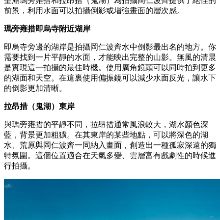
聖湖瑪旁雍措和拉昂措（鬼湖）為拍攝岡仁波齊提供了絕佳的
前景，利用水面可以拍攝倒影或增強畫面的層次感。
瑪旁雍措即烏寺附近湖岸
即烏寺旁邊的湖岸是拍攝岡仁波齊水中倒影最出名的地方。你
需要找到一片平靜的水面，才能映出完整的山影。無風的清晨
是實現這一拍攝的最佳時機。使用廣角鏡頭可以同時拍到更多
的湖面和天空。在這裏使用偏振鏡可以減少水面反光，讓水下
的倒影更加清晰。
拉昂措（鬼湖）東岸
與瑪旁雍措的平靜不同，拉昂措通常風浪較大，湖水顏色深
藍，背景更加粗獷。在其東岸的某些地點，可以將深色的湖
水、荒原與岡仁波齊一同納入畫面，創造出一種孤寂深遠的獨
特氛圍。這個位置適合在天氣多變、雲層富有戲劇性的時候進
行拍攝。