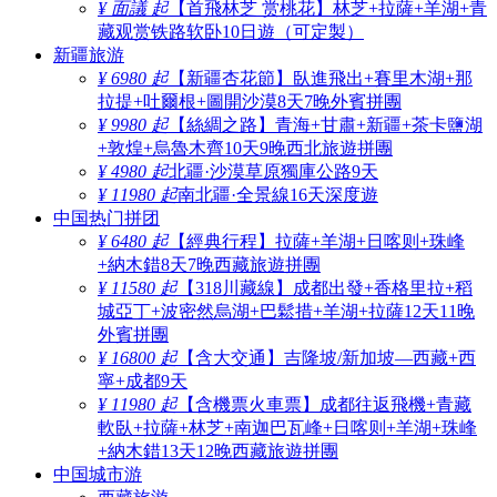
¥ 面議 起
【首飛林芝 赏桃花】林芝+拉薩+羊湖+青
藏观赏铁路软卧10日遊（可定製）
新疆旅游
¥ 6980 起
【新疆杏花節】臥進飛出+賽里木湖+那
拉提+吐爾根+圖開沙漠8天7晚外賓拼團
¥ 9980 起
【絲綢之路】青海+甘肅+新疆+茶卡鹽湖
+敦煌+烏魯木齊10天9晚西北旅遊拼團
¥ 4980 起
北疆·沙漠草原獨庫公路9天
¥ 11980 起
南北疆·全景線16天深度遊
中国热门拼团
¥ 6480 起
【經典行程】拉薩+羊湖+日喀则+珠峰
+納木錯8天7晚西藏旅遊拼團
¥ 11580 起
【318川藏線】成都出發+香格里拉+稻
城亞丁+波密然烏湖+巴鬆措+羊湖+拉薩12天11晚
外賓拼團
¥ 16800 起
【含大交通】吉隆坡/新加坡—西藏+西
寧+成都9天
¥ 11980 起
【含機票火車票】成都往返飛機+青藏
軟臥+拉薩+林芝+南迦巴瓦峰+日喀则+羊湖+珠峰
+納木錯13天12晚西藏旅遊拼團
中国城市游