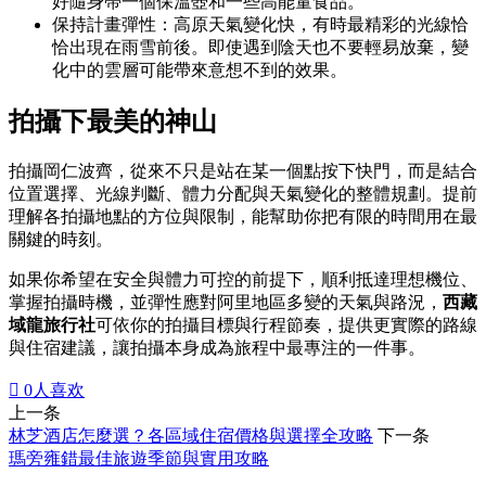
好隨身帶一個保溫壺和一些高能量食品。
保持計畫彈性：高原天氣變化快，有時最精彩的光線恰
恰出現在雨雪前後。即使遇到陰天也不要輕易放棄，變
化中的雲層可能帶來意想不到的效果。
拍攝下最美的神山
拍攝岡仁波齊，從來不只是站在某一個點按下快門，而是結合
位置選擇、光線判斷、體力分配與天氣變化的整體規劃。提前
理解各拍攝地點的方位與限制，能幫助你把有限的時間用在最
關鍵的時刻。
如果你希望在安全與體力可控的前提下，順利抵達理想機位、
掌握拍攝時機，並彈性應對阿里地區多變的天氣與路況，
西藏
域龍旅行社
可依你的拍攝目標與行程節奏，提供更實際的路線
與住宿建議，讓拍攝本身成為旅程中最專注的一件事。

0
人喜欢
上一条
林芝酒店怎麼選？各區域住宿價格與選擇全攻略
下一条
瑪旁雍錯最佳旅遊季節與實用攻略