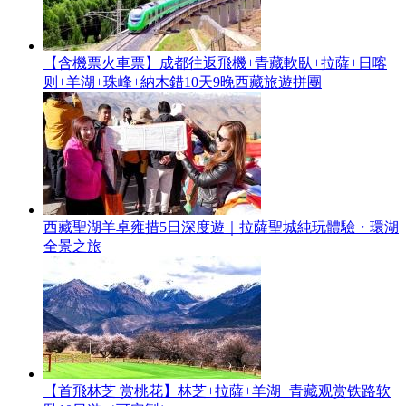
【含機票火車票】成都往返飛機+青藏軟臥+拉薩+日喀
则+羊湖+珠峰+納木錯10天9晚西藏旅遊拼團
西藏聖湖羊卓雍措5日深度遊｜拉薩聖城純玩體驗・環湖
全景之旅
【首飛林芝 赏桃花】林芝+拉薩+羊湖+青藏观赏铁路软