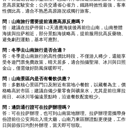
意高原駕駛安全；公共交通省心省力，鐵路時效性最強，客車
性價比高，適合不熟悉高原路況或獨行旅客。
問：山南旅行需要提前適應高原反應嗎？
答：建議在拉萨停留1-2天適應海拔後再前往山南，山南整體
海拔與拉萨相近，部分景點海拔略高，提前服用抗高反藥物、
避免劇烈運動，基本可應對。
問：冬季去山南旅行是否合適？
答：冬季是山南旅行的高性價比時段，不僅游人稀少，還能享
受冬遊門票免費政策，晴天居多，適合拍攝聖湖、冰川與日照
金山，僅需做好防風保暖即可。
問：山南景區內是否有餐飲供應？
答：多數核心景區門口及附近有當地小餐館，以藏餐為主，價
格略高於市區；建議自備少量零食與礦泉水，尤其是前往庫拉
崗日、40冰川等偏遠景點時，沿途餐飲配套較少。
問：邊防通行證可在拉萨辦理嗎？
答：可在拉萨辦理，也可到山南當地辦理。拉萨辦理需攜帶身
份證前往公安局出入境大廳，山南乃東區辦證點更便捷，工作
日與節假日均對外辦理，當天即可領取。