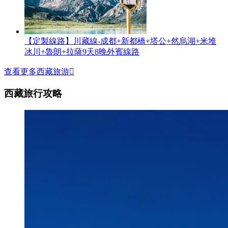
【定製線路】川藏線-成都+新都橋+塔公+然烏湖+米堆
冰川+魯朗+拉薩9天8晚外賓線路
查看更多西藏旅游

西藏旅行攻略