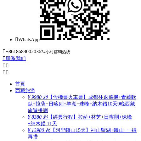

WhatsApp

+8618689002036
24小时咨询热线

联系我们




首頁
西藏旅游
¥ 9980 起
【含機票火車票】成都往返飛機+青藏軟
臥+拉薩+日喀则+羊湖+珠峰+納木錯10天9晚西藏
旅遊拼團
¥ 8380 起
【經典行程】拉萨+林芝+日喀則+珠峰
+納木錯 11天
¥ 13980 起
【阿里轉山15天】神山聖湖+轉山+一措
再措