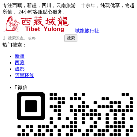
专注西藏，新疆，四川，云南旅游二十余年，纯玩优享，物超
所值， 24小时客服贴心服务。
域龍旅行社

搜索
热门搜索：
新疆
西藏
成都
阿里环线

微信