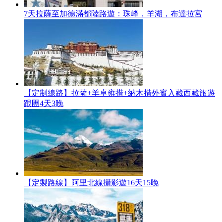
7天拉薩至加德滿都陸路遊：珠峰，羊湖，布達拉宮
【定制線路】拉薩+羊卓雍措+納木措外賓入藏西藏旅遊
跟團4天3晚
【定製路線】阿里北線攝影遊16天15晚