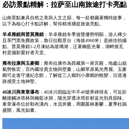
必訪景點精解：拉萨至山南旅途打卡亮點
山南景點兼具自然之美與人文之韻，每一处都藏著獨特故事，
以下為核心打卡點詳解，幫你精准捕捉旅途亮點。
羊卓雍錯與普莫雍錯
：羊卓雍錯冬季遊覽優勢明顯，游人稀少
且享門票免費政策，魯日拉觀景台（海拔4960米）是絕佳拍攝
點。普莫雍錯1-2月凍結為玻璃湖，泛著幽藍光暈，湖畔推瓦
村是攝影愛好者天堂。
雍布拉康與玉麥鄉
：雍布拉康作為西藏第一座宮殿，地處山巔
氣勢恢宏，宮內藏珍貴文物與壁畫，山腳草原風光秀麗。玉麥
鄉可走進守邊紀念館，了解從三人鄉到小康鄉的蛻變，沿巡邊
路感受土地神聖。
40冰川與東章瀑布
：40冰川因臨近中不40號界碑得名，可近距
離接觸冰塔林與幽藍冰洞，陽光穿透冰塔折射蓝光別具韻味。
東章瀑布位於勒布溝內，水流奔騰，周圍叢林蔥鬱，夏季杜鵑
盛開，風光如畫。