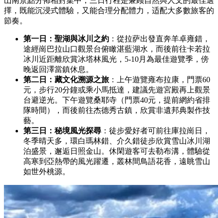
山南景點分佈相對集中，三日行程是兼顾自然與人文的最佳選
擇，既能沉浸式體驗，又能合理分配體力，适配大多數旅客的
節奏。
第一日：聖湖與冰川之約
：從拉萨出發直奔羊卓雍錯，
途經崗巴拉山口觀景台俯瞰湛藍湖水，而後前往卡若拉
冰川近距離欣賞冰塔林風光，5-10月為最佳遊覽季，傍
晚返回澤當鎮休息。
第二日：藏文化溯源之旅
：上午遊覽雍布拉康，門票60
元，步行20分鐘或乘小馬抵達，建議先遊宮殿再上觀景
台避逆光。下午遊覽桑耶寺（門票40元，提前網約省排
隊時間），而後前往杰德秀古鎮，欣賞非遺邦典製作技
藝。
第三日：秘境風光探尋
：徒步愛好者可前往庫拉崗日，
冬季晴天多，環白瑪林錯、介久錯徒步欣賞雪山冰川湖
泊盛景，邂逅日照金山。休閑遊客可去勒布溝，體驗從
高寒到亞熱帶的風光躍遷，叢林間鳥語花香，遠眺雪山
如世外桃源。