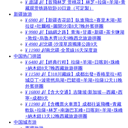
¥ 面議 起
【首飛林芝 赏桃花】林芝+拉薩+羊湖+青
藏观赏铁路软卧10日遊（可定製）
新疆旅游
¥ 6980 起
【新疆杏花節】臥進飛出+賽里木湖+那
拉提+吐爾根+圖開沙漠8天7晚外賓拼團
¥ 9980 起
【絲綢之路】青海+甘肅+新疆+茶卡鹽湖
+敦煌+烏魯木齊10天9晚西北旅遊拼團
¥ 4980 起
北疆·沙漠草原獨庫公路9天
¥ 11980 起
南北疆·全景線16天深度遊
中国热门拼团
¥ 6480 起
【經典行程】拉薩+羊湖+日喀则+珠峰
+納木錯8天7晚西藏旅遊拼團
¥ 11580 起
【318川藏線】成都出發+香格里拉+稻
城亞丁+波密然烏湖+巴鬆措+羊湖+拉薩12天11晚
外賓拼團
¥ 16800 起
【含大交通】吉隆坡/新加坡—西藏+西
寧+成都9天
¥ 11980 起
【含機票火車票】成都往返飛機+青藏
軟臥+拉薩+林芝+南迦巴瓦峰+日喀则+羊湖+珠峰
+納木錯13天12晚西藏旅遊拼團
中国城市游