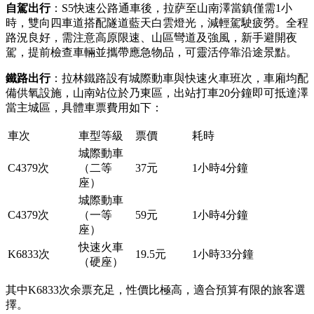
自駕出行
：S5快速公路通車後，拉萨至山南澤當鎮僅需1小
時，雙向四車道搭配隧道藍天白雲燈光，減輕駕駛疲勞。全程
路況良好，需注意高原限速、山區彎道及強風，新手避開夜
駕，提前檢查車輛並攜帶應急物品，可靈活停靠沿途景點。
鐵路出行
：拉林鐵路設有城際動車與快速火車班次，車廂均配
備供氧設施，山南站位於乃東區，出站打車20分鐘即可抵達澤
當主城區，具體車票費用如下：
車次
車型等級
票價
耗時
城際動車
C4379次
（二等
37元
1小時4分鐘
座）
城際動車
C4379次
（一等
59元
1小時4分鐘
座）
快速火車
K6833次
19.5元
1小時33分鐘
（硬座）
其中K6833次余票充足，性價比極高，適合預算有限的旅客選
擇。