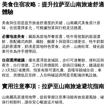
美食住宿攻略：提升拉萨至山南旅途舒適
體驗
美食與住宿是提升旅途舒適度的关键，山南藏式美食原汁原
味，住宿選擇多元，可根據預算與行程灵活挑選。
必嘗地道美食
：藏面為當地早餐首選，牦牛骨熬製的面湯濃
鮮，搭配藏式肉餅、藏餃、酸蘿卜與甜茶口感更佳。牦牛奶製
品奶香濃厚，奶渣是當地特色零食。此外，山南松茸、矮化蘋
果可作為伴手禮帶回。
住宿選擇建議
：優先選澤當老城區，步行可達餐館、便利店與
夜市，出行便捷。工作日房價親民，節假日漲幅大，建議提前
2-3天預訂省費用。預算有限可選扎囊、貢嘎等縣城住宿，車
程近、房價低且安靜，入住時確認房間是否配備供氧設施。
實用注意事項：拉萨至山南旅途避坑指南
山南屬高原邊境地帶，提前掌握注意事項能有效規避風險，確
保行程順利，讓你安心暢遊這片秘境。