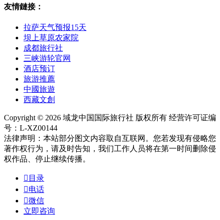
友情鏈接：
拉萨天气预报15天
坝上草原农家院
成都旅行社
三峡游轮官网
酒店预订
旅游推薦
中國旅遊
西藏文創
Copyright © 2026 域龙中国国际旅行社 版权所有 经营许可证编
号：L-XZ00144
法律声明：本站部分图文内容取自互联网。您若发现有侵略您
著作权行为，请及时告知，我们工作人员将在第一时间删除侵
权作品、停止继续传播。

目录

电话

微信
立即咨询