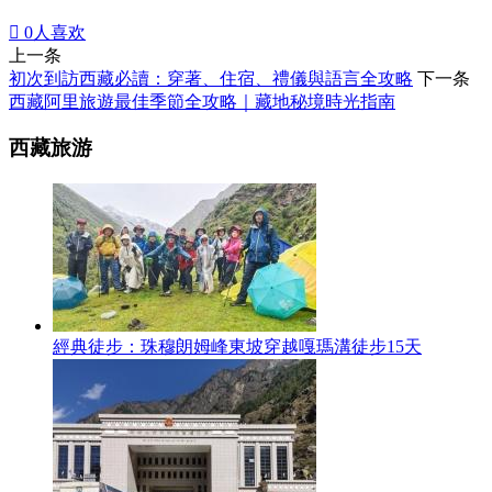

0
人喜欢
上一条
初次到訪西藏必讀：穿著、住宿、禮儀與語言全攻略
下一条
西藏阿里旅遊最佳季節全攻略｜藏地秘境時光指南
西藏旅游
經典徒步：珠穆朗姆峰東坡穿越嘎瑪溝徒步15天