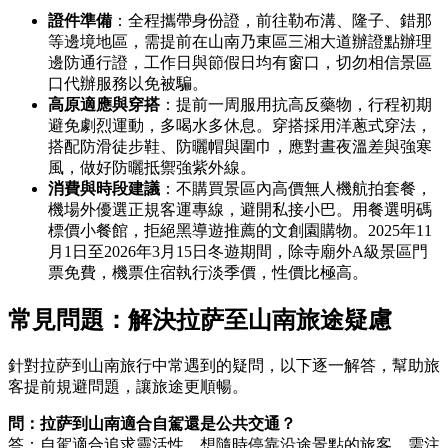
證件準備
：全程攜帶身份證，前往勒布溝、隆子、錯那
等邊境地區，需提前在山南乃東區三湘大道辦證點辦理
邊防通行證，工作日與節假日均有窗口，切勿相信景區
口代辦服務以免被騙。
高原適應與穿搭
：提前一周服用抗高反藥物，行程初期
避免劇烈運動，多喝水多休息。穿搭採用洋蔥式穿法，
搭配防滑徒步鞋、防曬帽與圍巾，應對晝夜溫差與強寒
風，做好防曬抵禦強紫外線。
消費與時段建議
：不購買景區內高價無人機航拍套餐，
機場外優選正規客運專線，避開私接小巴。用餐選明碼
標價小餐館，拒絕黑導遊推薦的文創園購物。2025年11
月1日至2026年3月15日冬遊期間，除寺廟外A級景區門
票免費，機票住宿執行淡季價，性價比極高。
常見問題：解決拉萨至山南旅途疑慮
針對拉萨到山南旅行中常遇到的疑問，以下逐一解答，幫助旅
客提前規避問題，讓旅途更順暢。
問：拉萨到山南適合自駕還是公共交通？
答：自駕適合追求靈活性、想隨時停靠沿途景點的旅客，需注