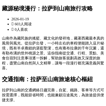
藏源秘境漫行：拉萨到山南旅行攻略
2026-01-19

603人阅读

0人喜欢
山南作為藏民族的搖籃、藏文化的發祥地，藏著西藏最本真的
風骨與風光。從拉萨出發，一小時左右的車程便能踏入這片秘
境，既有羊卓雍錯的湛藍聖潔，也有雍布拉康的千年沉澱，還
有勒布溝的世外桃源之景。這份指南從交通、行程、景點、美
食住宿到注意事項逐一拆解，幫助旅客規劃高效又深度的旅
程，盡覽山南自然與人文精華，讓每一段漫行都充滿意義與驚
喜。
交通指南：拉萨至山南旅途核心樞紐
拉萨到山南的交通網絡日趨完善，自駕、鐵路、客車等方式可
按需選擇，既能節省時間，也能兼顧沿途風光，為旅途提供便
捷支撐。