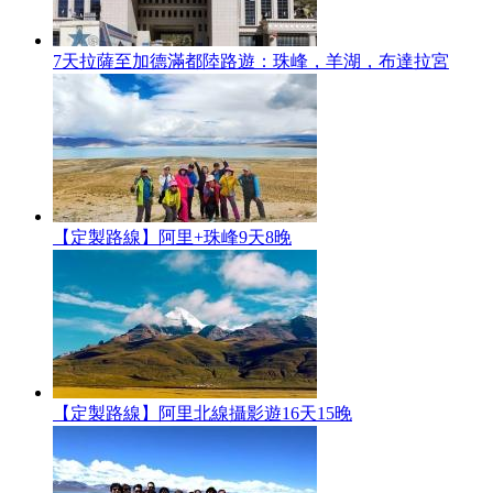
7天拉薩至加德滿都陸路遊：珠峰，羊湖，布達拉宮
【定製路線】阿里+珠峰9天8晚
【定製路線】阿里北線攝影遊16天15晚