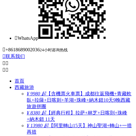

WhatsApp

+8618689002036
24小时咨询热线

联系我们




首頁
西藏旅游
¥ 9980 起
【含機票火車票】成都往返飛機+青藏軟
臥+拉薩+日喀则+羊湖+珠峰+納木錯10天9晚西藏
旅遊拼團
¥ 8380 起
【經典行程】拉萨+林芝+日喀則+珠峰
+納木錯 11天
¥ 13980 起
【阿里轉山15天】神山聖湖+轉山+一措
再措