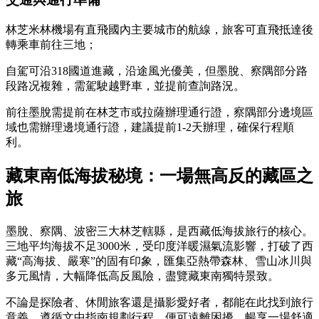
林芝米林機場有直飛國內主要城市的航線，旅客可直飛抵達後
轉乘車前往三地；
自駕可沿318國道進藏，沿途風光優美，但墨脫、察隅部分路
段路况複雜，需駕駛越野車，並提前查詢路況。
前往墨脫需提前在林芝市或拉薩辦理通行證，察隅部分邊境區
域也需辦理邊境通行證，建議提前1-2天辦理，確保行程順
利。
藏東南低海拔秘境：一場無高反的藏區之
旅
墨脫、察隅、波密三大林芝轄縣，是西藏低海拔旅行的核心。
三地平均海拔不足3000米，受印度洋暖濕氣流影響，打破了西
藏“高海拔、嚴寒”的固有印象，匯集亞熱帶森林、雪山冰川與
多元風情，大幅降低高反風險，盡覽藏東南獨特景致。
不論是探險者、休閒旅客還是攝影愛好者，都能在此找到旅行
意義。遵循文中指南規劃行程，便可遠離困擾，暢享一場舒適