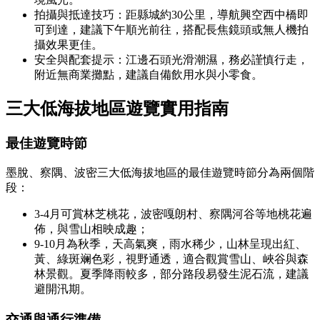
拍攝與抵達技巧：距縣城約30公里，導航興空西中橋即
可到達，建議下午順光前往，搭配長焦鏡頭或無人機拍
攝效果更佳。
安全與配套提示：江邊石頭光滑潮濕，務必謹慎行走，
附近無商業攤點，建議自備飲用水與小零食。
三大低海拔地區遊覽實用指南
最佳遊覽時節
墨脫、察隅、波密三大低海拔地區的最佳遊覽時節分為兩個階
段：
3-4月可賞林芝桃花，波密嘎朗村、察隅河谷等地桃花遍
佈，與雪山相映成趣；
9-10月為秋季，天高氣爽，雨水稀少，山林呈現出紅、
黃、綠斑斓色彩，視野通透，適合觀賞雪山、峽谷與森
林景觀。夏季降雨較多，部分路段易發生泥石流，建議
避開汛期。
交通與通行準備