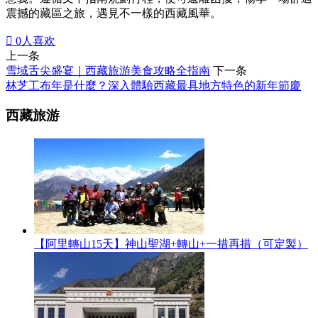
震撼的藏區之旅，遇見不一樣的西藏風華。

0
人喜欢
上一条
雪域舌尖盛宴｜西藏旅游美食攻略全指南
下一条
林芝工布年是什麼？深入體驗西藏最具地方特色的新年節慶
西藏旅游
【阿里轉山15天】神山聖湖+轉山+一措再措（可定製）