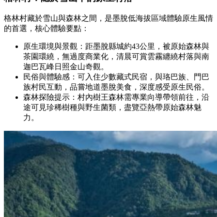
格林村藏於雪山與森林之間，是墨脫低海拔區域體驗原生風情
的首選，核心體驗要點：
原生環境與景觀：距墨脫縣城約43公里，被原始森林與
茶園環繞，無過度商業化，清晨可賞雲霧纏繞村落與南
迦巴瓦峰日照金山奇觀。
民俗與體驗感：可入住少數藏式民宿，與珞巴族、門巴
族村民互動，品嘗地道墨脫美食，深度感受原生民俗。
森林探險提示：村內樹王森林需專業向導帶領前往，沿
途可見珍稀樹種與野生菌類，盡覽亞熱帶原始森林魅
力。