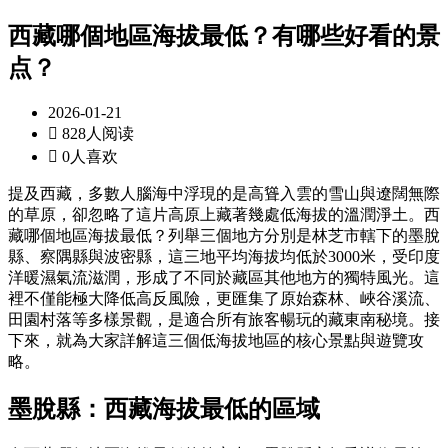
西藏哪個地區海拔最低？有哪些好看的景
点？
2026-01-21

828人阅读

0人喜欢
提及西藏，多數人腦海中浮現的是高聳入雲的雪山與遼闊無際
的草原，卻忽略了這片高原上藏著幾處低海拔的溫潤淨土。西
藏哪個地區海拔最低？列舉三個地方分別是林芝市轄下的墨脫
縣、察隅縣與波密縣，這三地平均海拔均低於3000米，受印度
洋暖濕氣流滋潤，形成了不同於藏區其他地方的獨特風光。這
裡不僅能極大降低高反風險，更匯集了原始森林、峽谷溪流、
田園村落等多樣景觀，是適合所有旅客暢玩的藏東南秘境。接
下來，就為大家詳解這三個低海拔地區的核心景點與遊覽攻
略。
墨脫縣：西藏海拔最低的區域