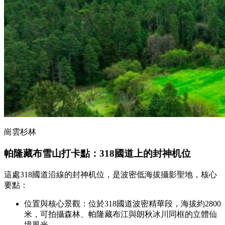
崗雲杉林
帕隆藏布雪山打卡點：318國道上的封神机位
這處318國道沿線的封神机位，是波密低海拔攝影聖地，核心
要點：
位置與核心景觀：位於318國道波密精華段，海拔約2800
米，可拍攝森林、帕隆藏布江與朗秋冰川同框的立體仙
境風光。