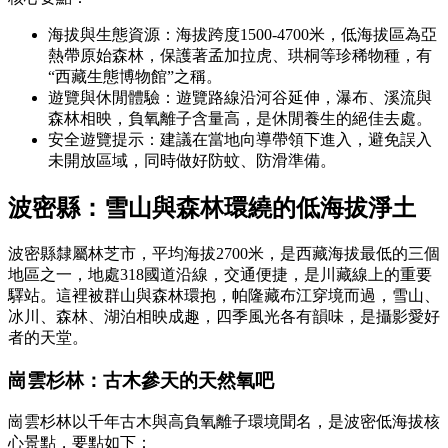
海拔與生態資源：海拔跨度1500-4700米，低海拔區為亞
熱帶原始森林，保護著孟加拉虎、珙桐等珍稀物種，有
“西藏生態博物館”之稱。
遊覽與休閒體驗：遊覽路線沿河谷延伸，瀑布、溪流與
森林相映，負氧離子含量高，是休閒養生的絕佳去處。
安全遊覽提示：建議在當地向導帶領下進入，避免誤入
未開放區域，同時做好防蚊、防滑準備。
波密縣：雪山與森林環繞的低海拔淨土
波密縣隸屬林芝市，平均海拔2700米，是西藏海拔最低的三個
地區之一，地處318國道沿線，交通便捷，是川藏線上的重要
驛站。這裡被群山與森林環抱，帕隆藏布江穿境而過，雪山、
冰川、森林、湖泊相映成趣，四季風光各有韻味，是攝影愛好
者的天堂。
崗雲杉林：古木參天的天然氧吧
崗雲杉林以千年古木與高負氧離子環境聞名，是波密低海拔核
心景點，要點如下：