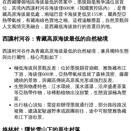
在西藏哪個地區海拔最低的答案中，墨脫縣毫無爭議位居首
位，其境內西讓村河谷海拔僅600米（我國實控區內），是青
藏高原海拔最低處，南端巴昔卡海拔更低至155米，屬典型亞
熱帶氣候，有藏南綠色寶地之稱。這裡遠離塵囂，自然景觀與
人文風情完美融合，是西藏低海拔旅行的首選目的地。
西讓村河谷：青藏高原海拔最低的自然秘境
西讓村河谷作為青藏高原海拔最低的自然秘境，兼具獨特生態
與出行屬性，核心亮點如下：
極低海拔與景觀反差：位於墨脫縣背崩鄉、雅魯藏布江
下游，海拔僅600米，亞熱帶氣候造就了森林茂密、藤蘿
纏繞的景致，與藏區傳統高原風光形成強烈反差。
生態與物產特色：江水環繞、溪水潺潺，沿岸盛產茶葉
等亞熱帶作物，珍稀動植物出沒頻繁，生態資源極為豐
富。
出行核心須知：需提前辦理墨脫通行證，部分路段路况
複雜，建議駕駛越野車或跟團前往，途中可順覽雅魯藏
布江下游壯景。
格林村：隱於雪山下的原生村落