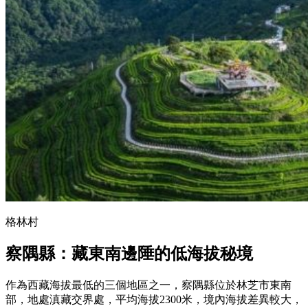
格林村
察隅縣：藏東南邊陲的低海拔秘境
作為西藏海拔最低的三個地區之一，察隅縣位於林芝市東南
部，地處滇藏交界處，平均海拔2300米，境內海拔差異較大，