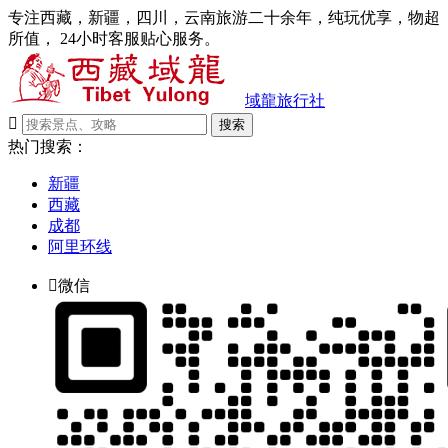
专注西藏，新疆，四川，云南旅游二十余年，纯玩优享，物超
所值， 24小时客服贴心服务。
域龍旅行社

搜索
热门搜索：
新疆
西藏
成都
阿里环线

微信