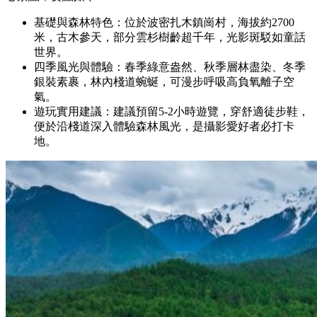
基礎與森林特色：位於波密扎木鎮崗村，海拔約2700
米，古木參天，部分雲杉樹齡超千年，光影斑駁如童話
世界。
四季風光與體驗：春季綠意盎然、秋季層林盡染、冬季
銀裝素裹，林內棧道蜿蜒，可漫步呼吸高負氧離子空
氣。
遊玩實用建議：建議預留5-2小時遊覽，穿舒適徒步鞋，
便於沿棧道深入體驗森林風光，是攝影愛好者必打卡
地。