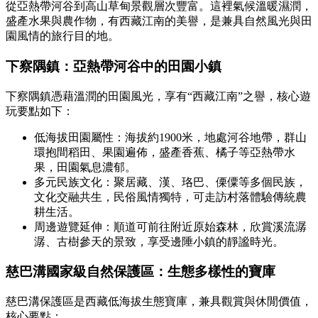
從亞熱帶河谷到高山草甸景觀層次豐富。這裡氣候溫暖濕潤，
盛產水果與農作物，有西藏江南的美譽，是兼具自然風光與田
園風情的旅行目的地。
下察隅鎮：亞熱帶河谷中的田園小鎮
下察隅鎮憑藉溫潤的田園風光，享有“西藏江南”之譽，核心遊
玩要點如下：
低海拔田園屬性：海拔約1900米，地處河谷地帶，群山
環抱間稻田、果園遍佈，盛產香蕉、橘子等亞熱帶水
果，田園氣息濃郁。
多元民族文化：聚居藏、漢、珞巴、傈僳等多個民族，
文化交融共生，民俗風情獨特，可走訪村落體驗傳統農
耕生活。
周邊遊覽延伸：順道可前往附近原始森林，欣賞溪流潺
潺、古樹參天的景致，享受邊陲小鎮的靜謐時光。
慈巴溝國家級自然保護區：生態多樣性的寶庫
慈巴溝保護區是西藏低海拔生態寶庫，兼具觀賞與休閒價值，
核心要點：