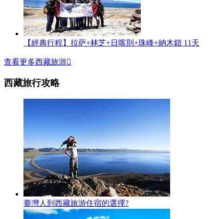
【經典行程】拉萨+林芝+日喀則+珠峰+納木錯 11天
查看更多西藏旅游

西藏旅行攻略
臺灣人到西藏旅游住宿的選擇?