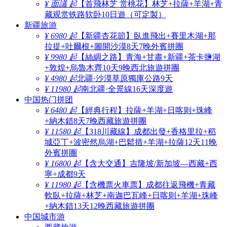
¥ 面議 起
【首飛林芝 赏桃花】林芝+拉薩+羊湖+青
藏观赏铁路软卧10日遊（可定製）
新疆旅游
¥ 6980 起
【新疆杏花節】臥進飛出+賽里木湖+那
拉提+吐爾根+圖開沙漠8天7晚外賓拼團
¥ 9980 起
【絲綢之路】青海+甘肅+新疆+茶卡鹽湖
+敦煌+烏魯木齊10天9晚西北旅遊拼團
¥ 4980 起
北疆·沙漠草原獨庫公路9天
¥ 11980 起
南北疆·全景線16天深度遊
中国热门拼团
¥ 6480 起
【經典行程】拉薩+羊湖+日喀则+珠峰
+納木錯8天7晚西藏旅遊拼團
¥ 11580 起
【318川藏線】成都出發+香格里拉+稻
城亞丁+波密然烏湖+巴鬆措+羊湖+拉薩12天11晚
外賓拼團
¥ 16800 起
【含大交通】吉隆坡/新加坡—西藏+西
寧+成都9天
¥ 11980 起
【含機票火車票】成都往返飛機+青藏
軟臥+拉薩+林芝+南迦巴瓦峰+日喀则+羊湖+珠峰
+納木錯13天12晚西藏旅遊拼團
中国城市游