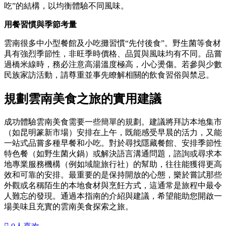
吃”的結構，以均衡體驗不同風味。
用餐習慣與季節考量
雲南很多中小型餐館及小吃攤習慣“先付後食”。野生菌等食材
具有強烈季節性，非旺季時價格、品質與風味均有不同。品嘗
過橋米線時，務必注意高湯溫度極高，小心燙傷。若參與少數
民族家訪活動，請尊重並事先瞭解相關的飲食習俗與禁忌。
規劃雲南美食之旅的實用建議
成功體驗雲南美食需要一些簡單的規劃。建議將拜訪本地集市
（如昆明篆新市場）安排在上午，既能感受早晨的活力，又能
一站式品嘗多種早餐和小吃。對於尋找隱藏餐館、安排季節性
特色餐（如野生菌火鍋）或解決語言溝通問題，諮詢或尋求本
地專業服務機構（例如域龍旅行社）的幫助，往往能獲得更高
效和可靠的安排。最重要的是保持開放的心態，樂於嘗試那些
外觀或名稱陌生的本地食材與烹飪方式，這通常是旅程中最令
人難忘的發現。通過本指南的介紹與建議，希望能助您開啟一
場美味且充實的雲南美食探索之旅。