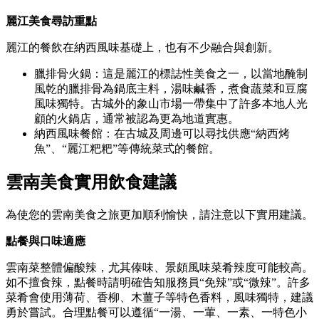
麗江美食尋訪重點
麗江的餐飲在納西風味基礎上，也有不少融合與創新。
臘排骨火鍋：這是麗江的標誌性美食之一，以當地醃制
風乾的臘排骨為鍋底主料，湯味鹹香，煮食蔬菜和豆腐
風味獨特。古城外的象山市場一帶集中了許多本地人光
顧的火鍋店，通常被認為更為地道實惠。
納西風味餐館：在古城及周邊可以尋找供應“納西烤
魚”、“麗江粑粑”等傳統菜式的餐館。
雲南美食實用飲食建議
為使您的雲南美食之旅更加順利愉快，請注意以下實用建議。
點餐與口味適應
雲南菜整體偏酸辣，尤其傣味、景頗風味菜肴辣度可能較高。
如不擅食辣，點餐時請明確告知服務員“免辣”或“微辣”。許多
菜肴會使用薄荷、香柳、木薑子等特色香料，風味獨特，建議
勇於嘗試。合理點餐可以遵循“一湯、一葷、一素、一特色小