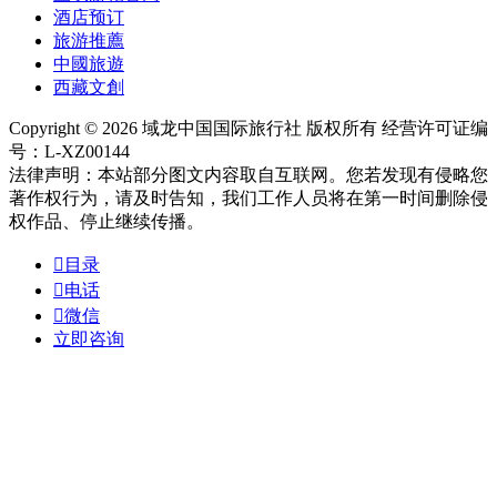
酒店预订
旅游推薦
中國旅遊
西藏文創
Copyright © 2026 域龙中国国际旅行社 版权所有 经营许可证编
号：L-XZ00144
法律声明：本站部分图文内容取自互联网。您若发现有侵略您
著作权行为，请及时告知，我们工作人员将在第一时间删除侵
权作品、停止继续传播。

目录

电话

微信
立即咨询