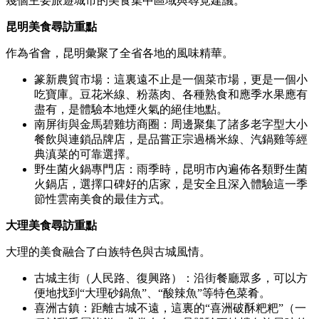
幾個主要旅遊城市的美食集中區域與尋覓建議。
昆明美食尋訪重點
作為省會，昆明彙聚了全省各地的風味精華。
篆新農貿市場：這裏遠不止是一個菜市場，更是一個小
吃寶庫。豆花米線、粉蒸肉、各種熟食和應季水果應有
盡有，是體驗本地煙火氣的絕佳地點。
南屏街與金馬碧雞坊商圈：周邊聚集了諸多老字型大小
餐飲與連鎖品牌店，是品嘗正宗過橋米線、汽鍋雞等經
典滇菜的可靠選擇。
野生菌火鍋專門店：雨季時，昆明市內遍佈各類野生菌
火鍋店，選擇口碑好的店家，是安全且深入體驗這一季
節性雲南美食的最佳方式。
大理美食尋訪重點
大理的美食融合了白族特色與古城風情。
古城主街（人民路、復興路）：沿街餐廳眾多，可以方
便地找到“大理砂鍋魚”、“酸辣魚”等特色菜肴。
喜洲古鎮：距離古城不遠，這裏的“喜洲破酥粑粑”（一