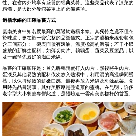
性、在省內外均享有盛譽的經典菜肴。這些菜品代表了滇菜的
精髓，是大部分餐館菜單上的必備選項。
過橋米線的正確品嘗方式
雲南美食中知名度最高的莫過於過橋米線。其獨特之處不僅在
於味道，更在於一套完整的品嘗儀式。正宗的過橋米線套餐包
含三個部分：一碗表面覆有滾油、溫度極高的濃湯；若干小碟
盛放的新鮮生配料，如薄切肉片、鵪鶉蛋、蔬菜及豆製品；以
及一碗預先煮好的潔白米線。
品嘗的正確順序是：首先將鵪鶉蛋打入肉片，然後將生肉片、
蛋液及其他易熟的配料依次放入熱湯中，利用湯的高溫瞬間燙
熟，以保持極致的鮮嫩口感。最後再放入米線及剩餘蔬菜。食
用時先品嘗湯頭，其鮮美醇厚是整道菜的靈魂。在昆明，許多
老字型大小餐廳專營此道，是體驗這一雲南美食標杆的首選。