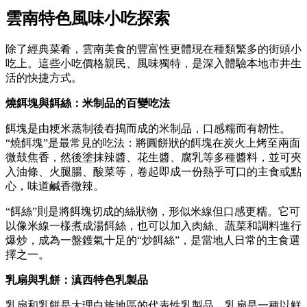
雲南特色風味小吃探索
除了經典菜肴，雲南美食的豐富性更體現在種類繁多的街頭小
吃上。這些小吃價格親民、風味獨特，是深入體驗本地市井生
活的快捷方式。
燒餌塊與餌絲：米制品的百變吃法
餌塊是由粳米蒸制後舂搗而成的米制品，口感糯而有韌性。
“燒餌塊”是最常見的吃法：將圓餅狀的餌塊在炭火上烤至兩面
微鼓焦香，然後塗抹辣醬、花生醬、腐乳等多種醬料，並可夾
入油條、火腿腸、酸菜等，卷起即成一份熱乎可口的主食或點
心，味道鹹香微辣。
“餌絲”則是將餌塊切成的絲狀物，形似米線但口感更糯。它可
以像米線一樣煮成湯餌絲，也可以加入肉絲、蔬菜和調料進行
爆炒，成為一盤鑊氣十足的“炒餌絲”，是當地人日常的主食選
擇之一。
乳扇與乳餅：滇西特色乳製品
乳扇和乳餅是大理白族地區的代表性乳製品。乳扇是一種以鮮