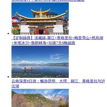
【定制線路】滇藏線-麗江+香格里拉+梅里雪山+然烏湖
+米堆冰川+魯朗林海+拉薩7天6晚線路
云南深度8日游：畅游昆明、大理、丽江、香格里拉与泸
沽湖