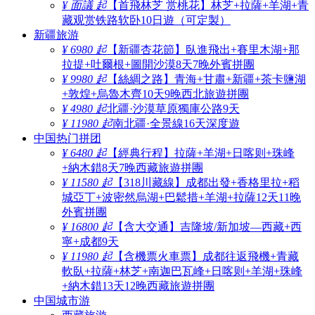
¥ 面議 起
【首飛林芝 赏桃花】林芝+拉薩+羊湖+青
藏观赏铁路软卧10日遊（可定製）
新疆旅游
¥ 6980 起
【新疆杏花節】臥進飛出+賽里木湖+那
拉提+吐爾根+圖開沙漠8天7晚外賓拼團
¥ 9980 起
【絲綢之路】青海+甘肅+新疆+茶卡鹽湖
+敦煌+烏魯木齊10天9晚西北旅遊拼團
¥ 4980 起
北疆·沙漠草原獨庫公路9天
¥ 11980 起
南北疆·全景線16天深度遊
中国热门拼团
¥ 6480 起
【經典行程】拉薩+羊湖+日喀则+珠峰
+納木錯8天7晚西藏旅遊拼團
¥ 11580 起
【318川藏線】成都出發+香格里拉+稻
城亞丁+波密然烏湖+巴鬆措+羊湖+拉薩12天11晚
外賓拼團
¥ 16800 起
【含大交通】吉隆坡/新加坡—西藏+西
寧+成都9天
¥ 11980 起
【含機票火車票】成都往返飛機+青藏
軟臥+拉薩+林芝+南迦巴瓦峰+日喀则+羊湖+珠峰
+納木錯13天12晚西藏旅遊拼團
中国城市游