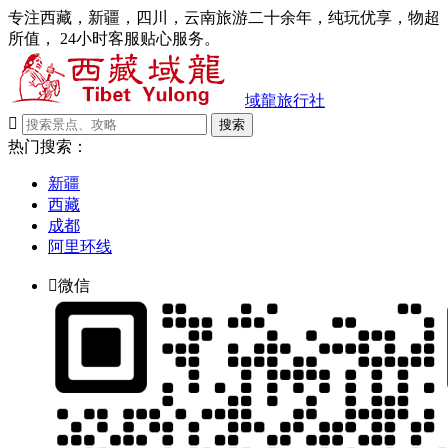
专注西藏，新疆，四川，云南旅游二十余年，纯玩优享，物超
所值， 24小时客服贴心服务。
域龍旅行社

搜索
热门搜索：
新疆
西藏
成都
阿里环线

微信