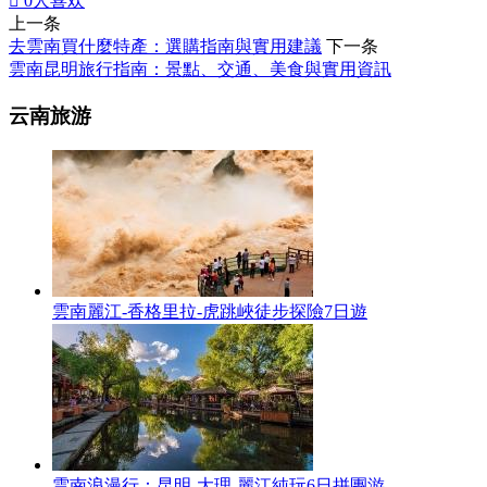

0
人喜欢
上一条
去雲南買什麼特產：選購指南與實用建議
下一条
雲南昆明旅行指南：景點、交通、美食與實用資訊
云南旅游
雲南麗江-香格里拉-虎跳峽徒步探險7日遊
雲南浪漫行：昆明-大理-麗江純玩6日拼團游