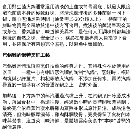
食用野生菌火鍋通常選用清淡的土雞或筒骨湯底，以最大限度
襯托菌菇本身的極致鮮味。將清洗處理後的多種菌類一同下
鍋，耐心煮沸足夠時間（通常需15-20分鐘以上），待菌子的
鮮味物質完全釋放於湯中後方可食用。煮沸後的菌湯呈現金黃
或茶色，香氣濃郁，味道鮮美異常，是任何人工調味料都無法
模擬的自然之味。安全提示： 務必在餐廳專業人員指導下食
用，並確保所有菌類完全煮熟，以避免中毒風險。
汽鍋雞的獨特烹飪工藝
汽鍋雞是體現滇菜烹飪技藝的經典之作。其特殊性在於使用的
器皿——一種中心有喇叭形汽嘴的陶制“汽鍋”。烹飪時，將雞
肉塊與少許薑片、枸杞等放入汽鍋，不添加任何水。再將汽鍋
疊置於一個盛有水的普通深鍋之上，密封介面。
加熱後，下方鍋中的蒸汽通過汽嘴上升，在汽鍋頂部冷凝成水
滴，落回食材中，循環往復。經過數小時的長時間密閉蒸制，
最終完全依靠蒸汽凝水將雞肉蒸熟並形成原汁雞湯。成品湯色
清亮，但滋味醇厚濃郁，雞肉酥爛脫骨，完美保留了食材的本
味與營養。這道菜口味清鮮，是體驗雲南美食中“本味”哲學的
絕佳選擇。