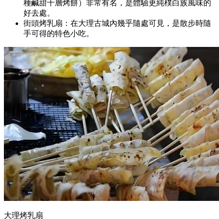
種鹹甜千層烤餅）非常有名，是體驗更純樸白族風味的
好去處。
街頭烤乳扇：在大理古城內幾乎隨處可見，是散步時隨
手可得的特色小吃。
大理烤乳扇