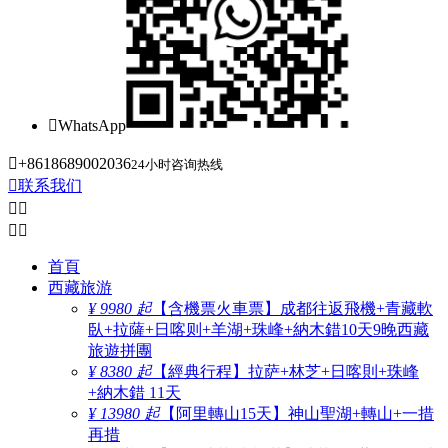

WhatsApp

+8618689002036
24小时咨询热线

联系我们




首頁
西藏旅游
¥ 9980 起
【含機票火車票】成都往返飛機+青藏軟
臥+拉薩+日喀则+羊湖+珠峰+納木錯10天9晚西藏
旅遊拼團
¥ 8380 起
【經典行程】拉萨+林芝+日喀則+珠峰
+納木錯 11天
¥ 13980 起
【阿里轉山15天】神山聖湖+轉山+一措
再措