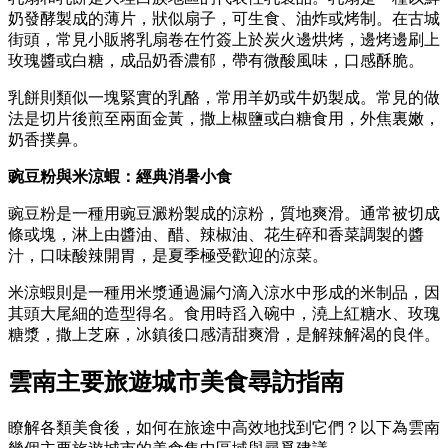
奶發酵製成的薄片，狀似扇子，可生食、油炸或烤制。在古城
街頭，常見小販將乳扇卷在竹簽上於炭火邊烘烤，邊烤邊刷上
玫瑰醬或白糖，成品奶香濃郁，帶有微酸風味，口感酥脆。
乳餅則類似一塊緊實的乳酪，常用羊奶或牛奶製成。常見的做
法是切片後煎至兩面金黃，撒上椒鹽或白糖食用，外焦裏嫩，
奶香撲鼻。
豌豆粉與米涼蝦：經典消暑小食
豌豆粉是一種用豌豆澱粉製成的涼粉，質地爽滑。通常被切成
條或塊，淋上由醬油、醋、辣椒油、花生碎和香菜調製的醬
汁，口味酸辣開胃，是夏季極受歡迎的涼菜。
米涼蝦則是一種用米漿通過漏勺滴入涼水中形成的米制品，因
其頭大尾細的造型得名。食用時舀入碗中，澆上紅糖水、玫瑰
糖漿，撒上芝麻，冰鎮後口感清甜爽滑，是解辣解渴的良伴。
雲南主要旅遊城市美食尋訪指南
瞭解各類美食後，如何在旅途中高效地找到它們？以下為雲南