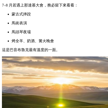
7–8 月若遇上那達慕大會，務必留下來看看：
蒙古式摔跤
馬術表演
馬頭琴夜場
烤全羊、奶酒、篝火晚會
這是巴音布魯克最有溫度的一面。