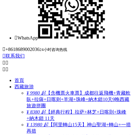

WhatsApp

+8618689002036
24小时咨询热线

联系我们




首頁
西藏旅游
¥ 9980 起
【含機票火車票】成都往返飛機+青藏軟
臥+拉薩+日喀则+羊湖+珠峰+納木錯10天9晚西藏
旅遊拼團
¥ 8380 起
【經典行程】拉萨+林芝+日喀則+珠峰
+納木錯 11天
¥ 13980 起
【阿里轉山15天】神山聖湖+轉山+一措
再措