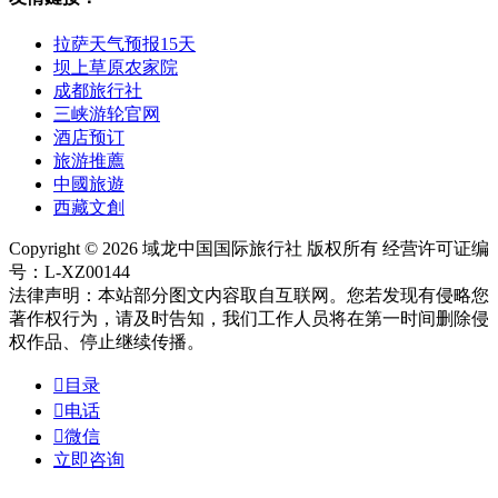
拉萨天气预报15天
坝上草原农家院
成都旅行社
三峡游轮官网
酒店预订
旅游推薦
中國旅遊
西藏文創
Copyright © 2026 域龙中国国际旅行社 版权所有 经营许可证编
号：L-XZ00144
法律声明：本站部分图文内容取自互联网。您若发现有侵略您
著作权行为，请及时告知，我们工作人员将在第一时间删除侵
权作品、停止继续传播。

目录

电话

微信
立即咨询