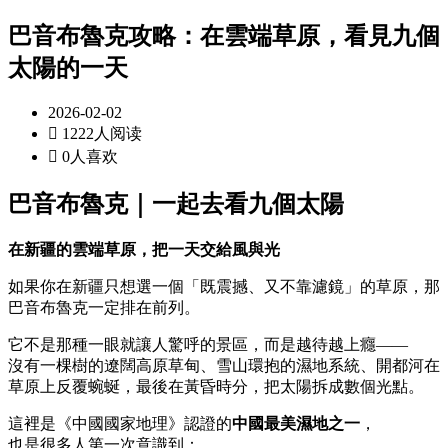
巴音布魯克攻略：在雲端草原，看見九個
太陽的一天
2026-02-02

1222人阅读

0人喜欢
巴音布魯克｜一起去看九個太陽
在新疆的雲端草原，把一天交給風與光
如果你在新疆只想選一個「既震撼、又不靠濾鏡」的草原，那
巴音布魯克一定排在前列。
它不是那種一眼就讓人驚呼的景區，而是越待越上癮——
沒有一棵樹的遼闊高原草甸、雪山環抱的濕地系統、開都河在
草原上反覆蜿蜒，最後在黃昏時分，把太陽拆成數個光點。
這裡是《中國國家地理》認證的
中國最美濕地之一
，
也是很多人第一次意識到：