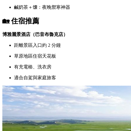
鹹奶茶＋馕：夜晚禦寒神器
🏡 住宿推薦
博雅麗景酒店（巴音布魯克店）
距離景區入口約 2 分鐘
草原地區住宿天花板
有充電樁、洗衣房
適合自駕與家庭旅客