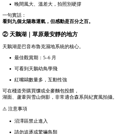
晚間風大、溫差大，拍照別硬撐
一句實話：
看到九個太陽靠運氣，但感動是百分之百。
② 天鵝湖｜草原最安靜的地方
天鵝湖是巴音布魯克濕地系統的核心。
最佳觀賞期：5–6 月
可看到天鵝幼鳥學飛
紅嘴鷗數量多，互動性強
可在棧道旁購買馕或全麥麵包投餵，
湖面、蘆葦與雪山倒影，非常適合森系與紀實風拍攝。
⚠️ 注意事項
沼澤區禁止進入
請勿追逐或驚嚇鳥類