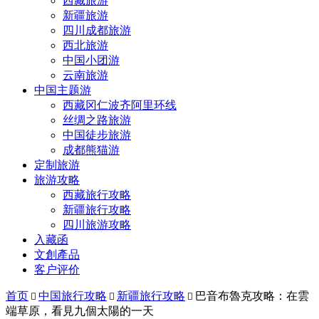
西藏旅游
新疆旅游
四川成都旅游
西北旅游
中国小团游
云南旅游
中国主题游
西藏冈仁波齐阿里环线
丝绸之路旅游
中国徒步旅游
成都熊猫游
定制旅游
旅游攻略
西藏旅行攻略
新疆旅行攻略
四川旅游攻略
入藏函
文創產品
客户评价
首页
中国旅行攻略
新疆旅行攻略
巴音布魯克攻略：在雲



端草原，看見九個太陽的一天