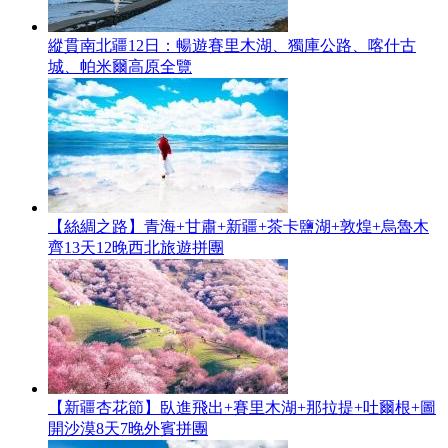
縱貫南北疆12日：暢遊賽里木湖、獨庫公路、喀什古
城、帕米爾高原全覽
【絲綢之路】青海+甘肅+新疆+茶卡鹽湖+敦煌+烏魯木
齊13天12晚西北旅遊拼團
【新疆杏花節】臥進飛出+賽里木湖+那拉提+吐爾根+圖
開沙漠8天7晚外賓拼團