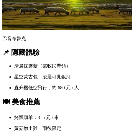
巴音布魯克
📌 隱藏體驗
清晨採蘑菇（需牧民帶領）
星空蒙古包，凌晨可見銀河
直升機低空飛行，約 680 元 / 人
🍽️ 美食推薦
烤黑頭羊：3–5 元 / 串
黃菇燉土雞：雨後限定