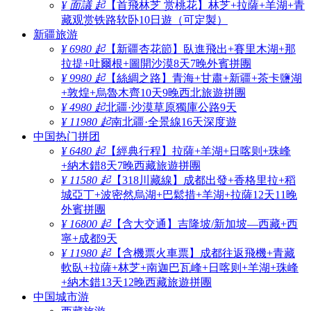
¥ 面議 起
【首飛林芝 赏桃花】林芝+拉薩+羊湖+青
藏观赏铁路软卧10日遊（可定製）
新疆旅游
¥ 6980 起
【新疆杏花節】臥進飛出+賽里木湖+那
拉提+吐爾根+圖開沙漠8天7晚外賓拼團
¥ 9980 起
【絲綢之路】青海+甘肅+新疆+茶卡鹽湖
+敦煌+烏魯木齊10天9晚西北旅遊拼團
¥ 4980 起
北疆·沙漠草原獨庫公路9天
¥ 11980 起
南北疆·全景線16天深度遊
中国热门拼团
¥ 6480 起
【經典行程】拉薩+羊湖+日喀则+珠峰
+納木錯8天7晚西藏旅遊拼團
¥ 11580 起
【318川藏線】成都出發+香格里拉+稻
城亞丁+波密然烏湖+巴鬆措+羊湖+拉薩12天11晚
外賓拼團
¥ 16800 起
【含大交通】吉隆坡/新加坡—西藏+西
寧+成都9天
¥ 11980 起
【含機票火車票】成都往返飛機+青藏
軟臥+拉薩+林芝+南迦巴瓦峰+日喀则+羊湖+珠峰
+納木錯13天12晚西藏旅遊拼團
中国城市游