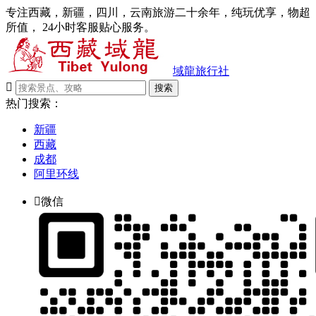
专注西藏，新疆，四川，云南旅游二十余年，纯玩优享，物超
所值， 24小时客服贴心服务。
域龍旅行社

搜索
热门搜索：
新疆
西藏
成都
阿里环线

微信