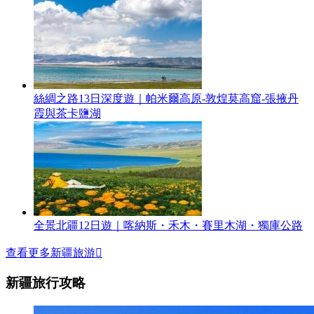
絲綢之路13日深度遊｜帕米爾高原-敦煌莫高窟-張掖丹
霞與茶卡鹽湖
全景北疆12日遊｜喀納斯・禾木・賽里木湖・獨庫公路
查看更多新疆旅游

新疆旅行攻略