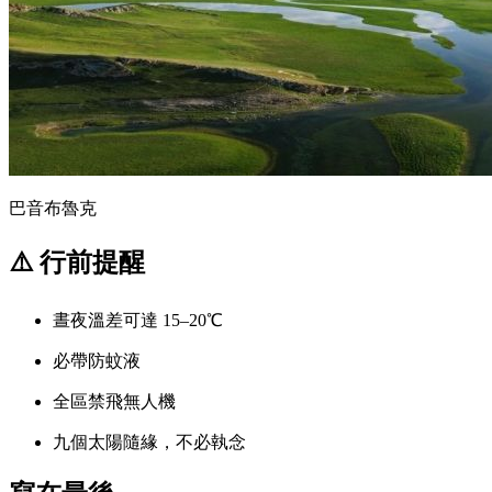
巴音布魯克
⚠️ 行前提醒
晝夜溫差可達 15–20℃
必帶防蚊液
全區禁飛無人機
九個太陽隨緣，不必執念