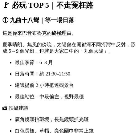
🚩 必玩 TOP 5｜不走冤枉路
① 九曲十八彎｜等一場日落
這是你來巴音布魯克的
終極理由
。
夏季晴朗、無風的傍晚，太陽會在開都河不同河灣中反射，形
成 5～9 個光斑，也就是大家口中的「九個太陽」。
最佳季節：6–8 月
日落時間：約 21:30–21:50
建議提前 2 小時抵達觀景台
最佳站位：中段偏左，視野最穩
📸 拍攝建議
廣角鏡頭拍環境，長焦鏡頭抓光斑
白色長裙、草帽、亮色圍巾非常上鏡