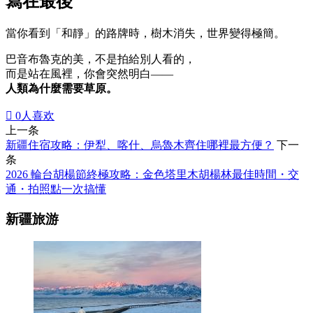
寫在最後
當你看到「和靜」的路牌時，樹木消失，世界變得極簡。
巴音布魯克的美，不是拍給別人看的，
而是站在風裡，你會突然明白——
人類為什麼需要草原。

0
人喜欢
上一条
新疆住宿攻略：伊犁、喀什、烏魯木齊住哪裡最方便？
下一
条
2026 輪台胡楊節終極攻略：金色塔里木胡楊林最佳時間・交
通・拍照點一次搞懂
新疆旅游