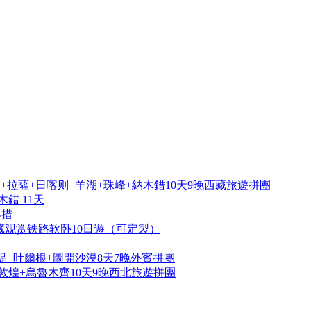
拉薩+日喀则+羊湖+珠峰+納木錯10天9晚西藏旅遊拼團
錯 11天
再措
藏观赏铁路软卧10日遊（可定製）
提+吐爾根+圖開沙漠8天7晚外賓拼團
敦煌+烏魯木齊10天9晚西北旅遊拼團