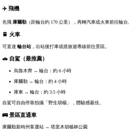
✈️ 飛機
先飛
庫爾勒
（距輪台約 170 公里），再轉汽車或火車前往輪台
🚆 火車
可直達
輪台站
，出站後打車或搭旅遊專線前往景區。
🚗 自駕（最推薦）
烏魯木齊 → 輪台：約 6 小時
庫爾勒 → 輪台：約 4 小時
庫車 → 輪台：約 3.5 小時
自駕可自由停靠拍攝「野生胡楊」，體驗感最佳。
🚌 景區直通車
庫爾勒新時州客運站 → 塔里木胡楊林公園