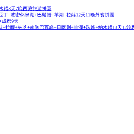
木錯8天7晚西藏旅遊拼團
亞丁+波密然烏湖+巴鬆措+羊湖+拉薩12天11晚外賓拼團
+成都9天
+拉薩+林芝+南迦巴瓦峰+日喀则+羊湖+珠峰+納木錯13天12