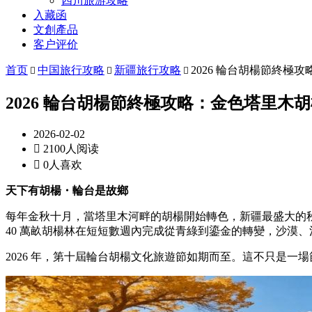
四川旅游攻略
入藏函
文創產品
客户评价
首页
中国旅行攻略
新疆旅行攻略
2026 輪台胡楊節終



2026 輪台胡楊節終極攻略：金色塔里
2026-02-02

2100人阅读

0人喜欢
天下有胡楊・輪台是故鄉
每年金秋十月，當塔里木河畔的胡楊開始轉色，新疆最盛大的
40 萬畝胡楊林在短短數週內完成從青綠到鎏金的轉變，沙漠
2026 年，第十屆輪台胡楊文化旅遊節如期而至。這不只是