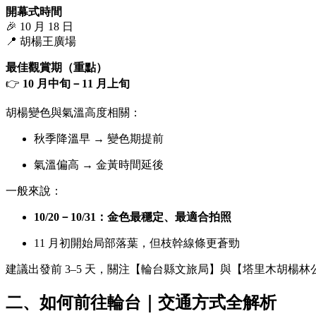
開幕式時間
🎉 10 月 18 日
📍 胡楊王廣場
最佳觀賞期（重點）
👉
10 月中旬－11 月上旬
胡楊變色與氣溫高度相關：
秋季降溫早 → 變色期提前
氣溫偏高 → 金黃時間延後
一般來說：
10/20－10/31：金色最穩定、最適合拍照
11 月初開始局部落葉，但枝幹線條更蒼勁
建議出發前 3–5 天，關注【輪台縣文旅局】與【塔里木胡楊
二、如何前往輪台｜交通方式全解析