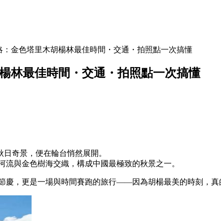
極攻略：金色塔里木胡楊林最佳時間・交通・拍照點一次搞懂
木胡楊林最佳時間・交通・拍照點一次搞懂
秋日奇景，便在輪台悄然展開。
、河流與金色樹海交織，構成中國最極致的秋景之一。
一場節慶，更是一場與時間賽跑的旅行——因為胡楊最美的時刻，真