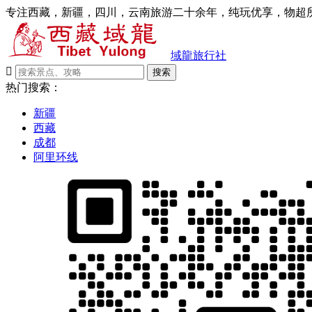
专注西藏，新疆，四川，云南旅游二十余年，纯玩优享，物超所
域龍旅行社

搜索
热门搜索：
新疆
西藏
成都
阿里环线