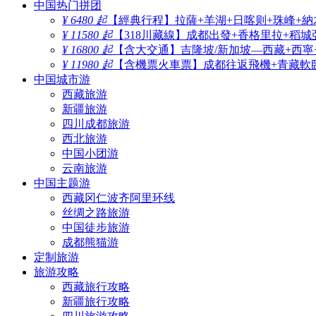
中国热门拼团
¥ 6480 起
【經典行程】拉薩+羊湖+日喀则+珠峰+納
¥ 11580 起
【318川藏線】成都出發+香格里拉+稻城
¥ 16800 起
【含大交通】吉隆坡/新加坡—西藏+西寧
¥ 11980 起
【含機票火車票】成都往返飛機+青藏軟臥
中国城市游
西藏旅游
新疆旅游
四川成都旅游
西北旅游
中国小团游
云南旅游
中国主题游
西藏冈仁波齐阿里环线
丝绸之路旅游
中国徒步旅游
成都熊猫游
定制旅游
旅游攻略
西藏旅行攻略
新疆旅行攻略