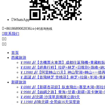

WhatsApp

+8618689002036
24小时咨询热线

联系我们




首頁
西藏旅游
¥ 9980 起
【含機票火車票】成都往返飛機+青藏軟臥+
¥ 8380 起
【經典行程】拉萨+林芝+日喀則+珠峰+納木
¥ 13980 起
【阿里轉山15天】神山聖湖+轉山+一措
¥ 面議 起
【首飛林芝 赏桃花】林芝+拉薩+羊湖+青
新疆旅游
¥ 6980 起
【新疆杏花節】臥進飛出+賽里木湖+那拉
¥ 9980 起
【絲綢之路】青海+甘肅+新疆+茶卡鹽湖+
¥ 4980 起
北疆·沙漠草原獨庫公路9天
¥ 11980 起
南北疆·全景線16天深度遊