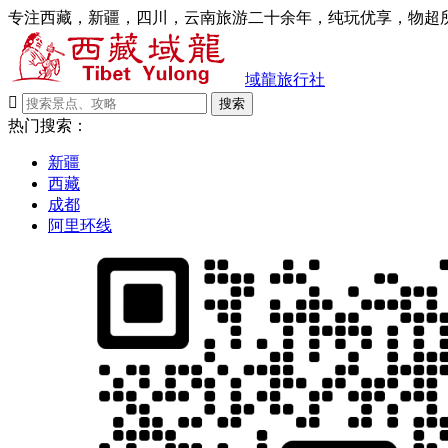
专注西藏，新疆，四川，云南旅游二十余年，纯玩优享，物超所
域龍旅行社

搜索
热门搜索：
新疆
西藏
成都
阿里环线