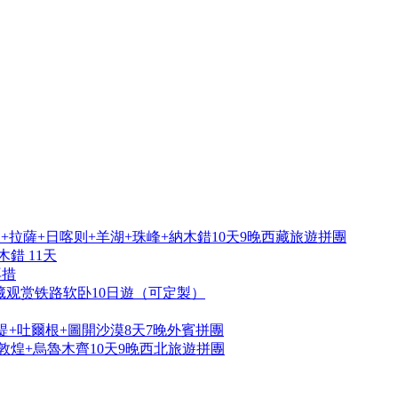
拉薩+日喀则+羊湖+珠峰+納木錯10天9晚西藏旅遊拼團
錯 11天
再措
藏观赏铁路软卧10日遊（可定製）
提+吐爾根+圖開沙漠8天7晚外賓拼團
敦煌+烏魯木齊10天9晚西北旅遊拼團