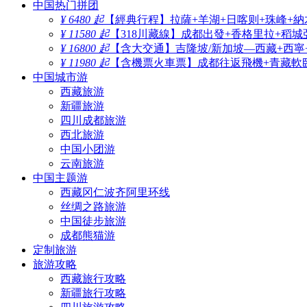
中国热门拼团
¥ 6480 起
【經典行程】拉薩+羊湖+日喀则+珠峰+納
¥ 11580 起
【318川藏線】成都出發+香格里拉+稻城
¥ 16800 起
【含大交通】吉隆坡/新加坡—西藏+西寧
¥ 11980 起
【含機票火車票】成都往返飛機+青藏軟臥
中国城市游
西藏旅游
新疆旅游
四川成都旅游
西北旅游
中国小团游
云南旅游
中国主题游
西藏冈仁波齐阿里环线
丝绸之路旅游
中国徒步旅游
成都熊猫游
定制旅游
旅游攻略
西藏旅行攻略
新疆旅行攻略