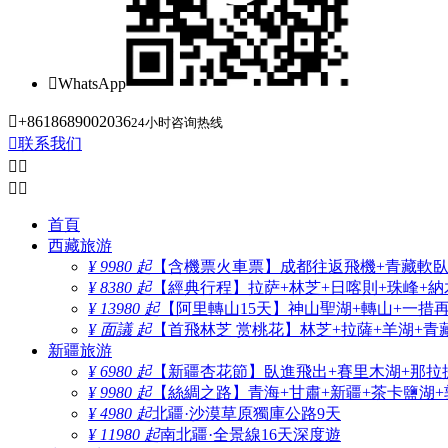

WhatsApp

+8618689002036
24小时咨询热线

联系我们




首頁
西藏旅游
¥ 9980 起
【含機票火車票】成都往返飛機+青藏軟臥+
¥ 8380 起
【經典行程】拉萨+林芝+日喀則+珠峰+納木
¥ 13980 起
【阿里轉山15天】神山聖湖+轉山+一措
¥ 面議 起
【首飛林芝 赏桃花】林芝+拉薩+羊湖+青
新疆旅游
¥ 6980 起
【新疆杏花節】臥進飛出+賽里木湖+那拉
¥ 9980 起
【絲綢之路】青海+甘肅+新疆+茶卡鹽湖+
¥ 4980 起
北疆·沙漠草原獨庫公路9天
¥ 11980 起
南北疆·全景線16天深度遊