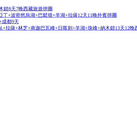
木錯8天7晚西藏旅遊拼團
亞丁+波密然烏湖+巴鬆措+羊湖+拉薩12天11晚外賓拼團
+成都9天
+拉薩+林芝+南迦巴瓦峰+日喀则+羊湖+珠峰+納木錯13天12