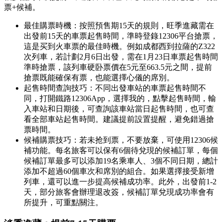
票+候補。
最佳購票時機：按照預售期15天的規則，旺季進藏需在
出發前15天的車票起售時間，準時登錄12306平台搶票，
這是买到火車票的最佳時機。例如成都西到拉薩的Z322
次列車，若計劃2月6日出發，需在1月23日車票起售時間
準時搶票，該列車硬卧票價在5元至663.5元之間，提前
搶票既能確保有票，也能選擇心儀的席別。
起售時間查詢技巧：不同出發車站的車票起售時間不
同，打開鐵路12306App，選擇我的，點擊起售時間，輸
入車站和日期後，可查詢該車站當日起售時間，也可查
看全部車站起售時間。建議提前設置提醒，避免錯過搶
票時間。
候補購票技巧：若未抢到票，不要放棄，可使用12306候
補功能。每名旅客可以保有6個待兌現的候補訂單，每個
候補訂單最多可以添加19名乘車人、3個不同日期，總計
添加不超過60個車次和席別的組合。如果選擇接受新增
列車，還可以進一步提高候補成功率。此外，出發前1-2
天，部分旅客會辦理退改簽，候補訂單兌現成功率會有
所提升，可重點關注。