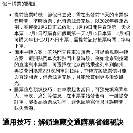
假日購票的關鍵。
提前搶票時機：節假日進藏，需在出發前15天的車票起
售時間，準時搶票，此時票源最充足。以2026年春運為
例，春運從2月2日正式啟動，1月19日開售春運第一天火
車票，2月1日可購春節假期第一天2月15日車票，2月9日
可購大年初七2月23日車票，需提前記好搶票時間，準時
下單。
備用中轉方案：若熱門直達車次無票，可提前規劃中轉
方案，避開熱門車次和熱門出發時段。例如北京到拉薩
的直達列車無票，可選擇在北京西站乘坐列車到蘭州，
再從蘭州換乘Z21次列車到拉薩，中轉方案總票價可能
與直達相近，但票源更充足，且能欣賞到更多沿途風
光。
購票信息預填技巧：在車票起售當日，可预先填寫乘車
人、車次、席別等信息，在車票開始發售時，一鍵提交
訂單，能提高搶票成功率，避免因填寫信息耽誤時間，
錯失票源。
通用技巧：解鎖進藏交通購票省錢秘訣