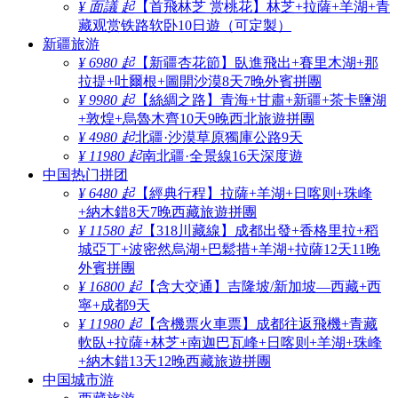
¥ 面議 起
【首飛林芝 赏桃花】林芝+拉薩+羊湖+青
藏观赏铁路软卧10日遊（可定製）
新疆旅游
¥ 6980 起
【新疆杏花節】臥進飛出+賽里木湖+那
拉提+吐爾根+圖開沙漠8天7晚外賓拼團
¥ 9980 起
【絲綢之路】青海+甘肅+新疆+茶卡鹽湖
+敦煌+烏魯木齊10天9晚西北旅遊拼團
¥ 4980 起
北疆·沙漠草原獨庫公路9天
¥ 11980 起
南北疆·全景線16天深度遊
中国热门拼团
¥ 6480 起
【經典行程】拉薩+羊湖+日喀则+珠峰
+納木錯8天7晚西藏旅遊拼團
¥ 11580 起
【318川藏線】成都出發+香格里拉+稻
城亞丁+波密然烏湖+巴鬆措+羊湖+拉薩12天11晚
外賓拼團
¥ 16800 起
【含大交通】吉隆坡/新加坡—西藏+西
寧+成都9天
¥ 11980 起
【含機票火車票】成都往返飛機+青藏
軟臥+拉薩+林芝+南迦巴瓦峰+日喀则+羊湖+珠峰
+納木錯13天12晚西藏旅遊拼團
中国城市游