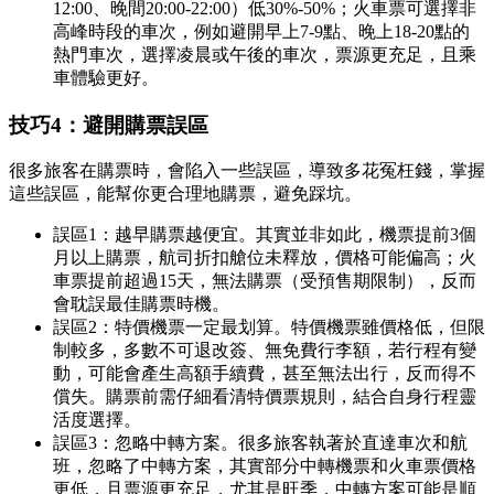
12:00、晚間20:00-22:00）低30%-50%；火車票可選擇非
高峰時段的車次，例如避開早上7-9點、晚上18-20點的
熱門車次，選擇凌晨或午後的車次，票源更充足，且乘
車體驗更好。
技巧4：避開購票誤區
很多旅客在購票時，會陷入一些誤區，導致多花冤枉錢，掌握
這些誤區，能幫你更合理地購票，避免踩坑。
誤區1：越早購票越便宜。其實並非如此，機票提前3個
月以上購票，航司折扣艙位未釋放，價格可能偏高；火
車票提前超過15天，無法購票（受預售期限制），反而
會耽誤最佳購票時機。
誤區2：特價機票一定最划算。特價機票雖價格低，但限
制較多，多數不可退改簽、無免費行李額，若行程有變
動，可能會產生高額手續費，甚至無法出行，反而得不
償失。購票前需仔細看清特價票規則，結合自身行程靈
活度選擇。
誤區3：忽略中轉方案。很多旅客執著於直達車次和航
班，忽略了中轉方案，其實部分中轉機票和火車票價格
更低，且票源更充足，尤其是旺季，中轉方案可能是順