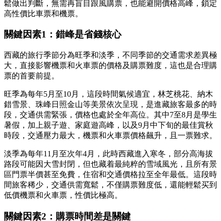
鬆做出判斷，無需再盲目跟風購票，也能避開價格高峰，鎖定
高性價比車票和機票。
關鍵因素1：錯峰是省錢核心
西藏的旅行季節分為旺季和淡季，不同季節的交通需求差異極
大，直接影響機票和火車票的價格及購票難度，這也是合理購
票的首要前提。
旺季為每年5月至10月，這段時間氣候適宜，林芝桃花、納木
錯雪景、珠峰日照金山等美景依次呈現，是進藏旅客最多的時
段，交通供需緊張，價格也處於全年高位。其中7至8月是學生
暑假，加上親子遊、家庭遊高峰，以及9月中下旬的最佳賞秋
時段，交通壓力最大，機票和火車票價格飆升，且一票難求。
淡季為每年11月至次年4月，此時西藏進入寒冬，部分高海拔
路段可能因大雪封閉，但也藏着最純粹的雪域風光，且所有景
區門票半價甚至免費，住宿和交通價格拉至全年最低。這段時
間旅客稀少，交通供需寬鬆，不僅購票難度低，還能輕鬆买到
低價機票和火車票，性價比極高。
關鍵因素2：購票時間差是關鍵