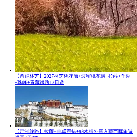
【首飛林芝】2027林芝桃花節+波密桃花溝+拉薩+羊湖
+珠峰+青藏鐵路13日遊
【定制線路】拉薩+羊卓雍措+納木措外賓入藏西藏旅遊