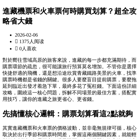
進藏機票和火車票何時購買划算？超全攻
略省大錢
2026-02-06

1375人阅读

0人喜欢
對於嚮往雪域高原的旅客來說，進藏的每一步都充滿期待，而
購票環節的疏忽，很可能讓旅行預算莫名增加。不管你是選擇
快捷舒適的飛機，還是想沿途欣賞青藏鐵路美景的火車，找準
購票時機都是省錢的關鍵。很多人要麼盲目提前購票，要麼拖
延到臨近出發才着急下單，最終多花了冤枉錢。下面這份詳細
攻略，圍繞這一核心問題，拆解不同場景的最佳方案，搭配實
用技巧，讓你的進藏之旅更省心、更省錢。
先搞懂核心邏輯：購票划算看這2點就夠
其實進藏機票和火車票的價格波動，並非毫無規律可循，核心
取決於出行季節和購票時間差，掌握這兩個關鍵因素，就能輕