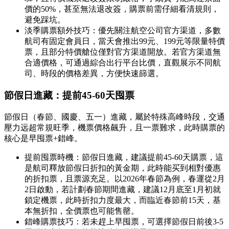
價的50%，甚至無法退改簽，購票前需仔細看清規則，
避免踩坑。
淡季購票額外技巧：優先關注航空公司官方渠道，多數
航司有固定會員日，當天會推出99元、199元等限量特價
票，且部分特價艙位僅對官方渠道開放。若官方渠道無
合適價格，可通過綜合出行平台比價，直觀展示不同航
司、時段的價格差異，方便快速篩選。
節假日進藏：提前45-60天囤票
節假日（春節、國慶、五一）進藏，屬於特殊高峰時段，交通
壓力远超常規旺季，機票價格飆升，且一票難求，此時購票的
核心是早囤票+錯峰。
提前囤票時機：節假日進藏，建議提前45-60天購票，這
是航司釋放節假日折扣的黃金期，此時能买到相對優惠
的折扣票，且票源充足。以2026年春節為例，春運從2月
2日啟動，若計劃春節期間進藏，建議12月底至1月初就
鎖定機票，此時折扣力度最大，而臨近春節前15天，基
本無折扣，全價票也可能售罄。
錯峰購票技巧：若未趕上早囤票，可選擇節假日前後3-5