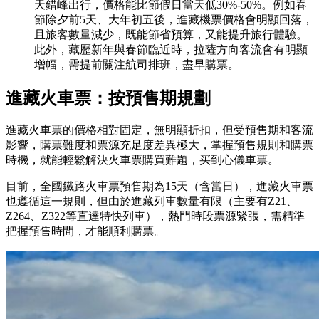
天錯峰出行，價格能比節假日當天低30%-50%。例如春
節除夕前5天、大年初五後，進藏機票價格會明顯回落，
且旅客數量減少，既能節省預算，又能提升旅行體驗。
此外，藏歷新年與春節臨近時，拉薩方向客流會有明顯
增幅，需提前關注航司排班，盡早購票。
進藏火車票：按預售期規劃
進藏火車票的價格相對固定，無明顯折扣，但受預售期和客流
影響，購票難度和票源充足度差異極大，掌握預售規則和購票
時機，就能輕鬆解決火車票購買難題，买到心儀車票。
目前，全國鐵路火車票預售期為15天（含當日），進藏火車票
也遵循這一規則，但由於進藏列車數量有限（主要有Z21、
Z264、Z322等直達特快列車），熱門時段票源緊張，需精準
把握預售時間，才能順利購票。