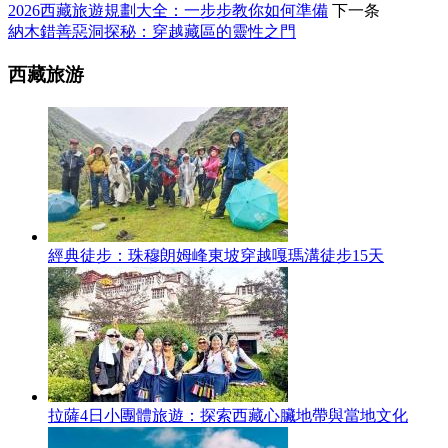
2026西藏旅遊規劃大全：一步步教你如何準備
下一条
納木錯善惡洞探秘：穿越藏區的靈性之門
西藏旅游
經典徒步：珠穆朗姆峰東坡穿越嘎瑪溝徒步15天
拉薩4日小團體旅遊：探索西藏心臟地帶與當地文化