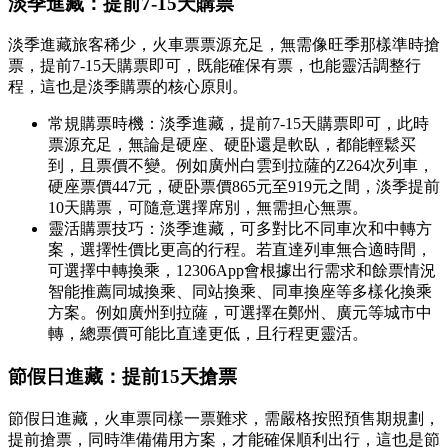
淡季進藏：提前7-15天購票
淡季進藏旅客稀少，火車票票源充足，無需像旺季那樣準時搶
票，提前7-15天購票即可，既能確保有票，也能靈活調整行
程，這也是淡季購票的核心原則。
常規購票時機：淡季進藏，提前7-15天購票即可，此時
票源充足，無論是硬座、硬卧還是軟臥，都能輕鬆买
到，且票價不變。例如廣州白雲到拉薩的Z264次列車，
硬座票價447元，硬卧票價865元至919元之間，淡季提前
10天購票，可隨意選擇席別，無需担心無票。
靈活購票技巧：淡季進藏，可多對比不同車次和中轉方
案，選擇性價比更高的行程。若直達列車無合適時間，
可選擇中轉換乘，12306App會根據出行需求和餘票情況
智能推薦同城換乘、同站換乘、同車換座等多樣化換乘
方案。例如廣州到拉薩，可選擇在鄭州、廣元等城市中
轉，總票價可能比直達更低，且行程更靈活。
節假日進藏：提前15天搶票
節假日進藏，火車票同樣一票難求，需嚴格按照預售期規劃，
提前搶票，同時準備備用方案，才能確保順利出行，這也是節