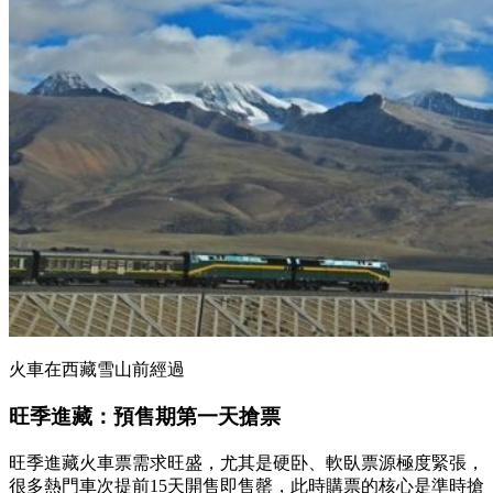
火車在西藏雪山前經過
旺季進藏：預售期第一天搶票
旺季進藏火車票需求旺盛，尤其是硬卧、軟臥票源極度緊張，
很多熱門車次提前15天開售即售罄，此時購票的核心是準時搶