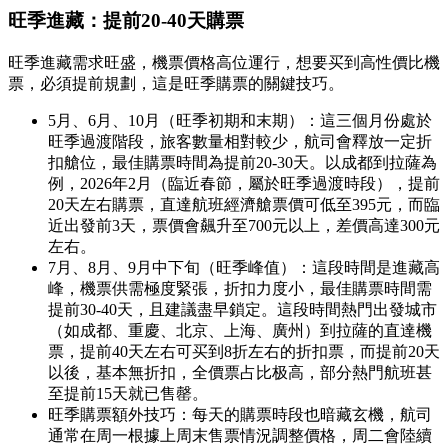
旺季進藏：提前20-40天購票
旺季進藏需求旺盛，機票價格高位運行，想要买到高性價比機
票，必須提前規劃，這是旺季購票的關鍵技巧。
5月、6月、10月（旺季初期和末期）：這三個月份處於
旺季過渡階段，旅客數量相對較少，航司會釋放一定折
扣艙位，最佳購票時間為提前20-30天。以成都到拉薩為
例，2026年2月（臨近春節，屬於旺季過渡時段），提前
20天左右購票，直達航班經濟艙票價可低至395元，而臨
近出發前3天，票價會飆升至700元以上，差價高達300元
左右。
7月、8月、9月中下旬（旺季峰值）：這段時間是進藏高
峰，機票供需極度緊張，折扣力度小，最佳購票時間需
提前30-40天，且建議盡早鎖定。這段時間熱門出發城市
（如成都、重慶、北京、上海、廣州）到拉薩的直達機
票，提前40天左右可买到8折左右的折扣票，而提前20天
以後，基本無折扣，全價票占比极高，部分熱門航班甚
至提前15天就已售罄。
旺季購票額外技巧：每天的購票時段也暗藏玄機，航司
通常在周一根據上周末售票情況調整價格，周二會陸續