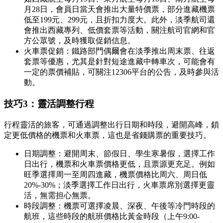
月28日，會員日當天會推出大量特價票，部分進藏機票
低至199元、299元，且折扣力度大。此外，淡季航司還
會推出西藏專列、低價套票等活動，關注航司官網和官
方公眾號，及時獲取促銷信息。
火車票促銷：鐵路部門偶爾會在淡季推出周末票、往返
套票等優惠，尤其是針對短途進藏中轉車次，可能會有
一定的票價補貼，可關注12306平台的公告，及時參與活
動。
技巧3：靈活調整行程
行程靈活的旅客，可通過調整出行日期和時段，避開高峰，鎖
定更低價格的機票和火車票，這也是省錢購票的重要技巧。
日期調整：避開周末、節假日、學生寒暑假，選擇工作
日出行，機票和火車票價格更低，且票源更充足。例如
旺季選擇周一至周四進藏，機票價格比周六、周日低
20%-30%；淡季選擇工作日出行，火車票席別選擇更靈
活，無需担心無票。
時段調整：機票可選擇凌晨、深夜、午後等冷門時段的
航班，這些時段的航班價格比黃金時段（上午9:00-