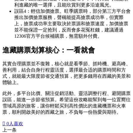
利進藏的唯一選擇，且能欣賞到更多沿途風光。
誤區4：輕信加價搶票。旺季購票時，部分第三方平台會
推出加價搶票服務，聲稱能提高搶票成功率，但實際
上，搶票成功率主要取決於票源和搶票速度，加價搶票
並不能保證一定抢到，反而會多花冤枉錢，建議通過
12306官方平台候補購票，無需額外付費。
進藏購票划算核心：一看就會
其實合理購票並不復雜，核心就是看季節、抓時機、避高峰、
善利用，結合自身行程靈活度，選擇最合适的購票時間和方
式，就能最大限度節省交通預算，把更多錢用在西藏的美景和
體驗上。
此外，多平台比價、關注促銷活動、靈活調整行程、避開購票
誤區，能進一步節省預算。希望這份攻略能幫到每一位置嚮往
雪域高原的旅客，讓你輕鬆买到高性價比的進藏機票和火車
票，順利開啟美好的西藏之旅，不負每一份熱愛與期待。

0
人喜欢
上一条