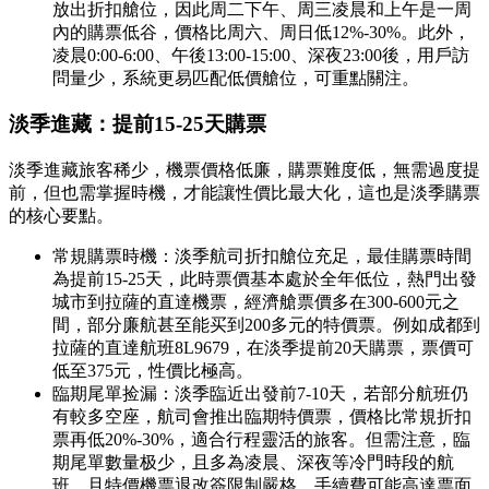
放出折扣艙位，因此周二下午、周三凌晨和上午是一周
內的購票低谷，價格比周六、周日低12%-30%。此外，
凌晨0:00-6:00、午後13:00-15:00、深夜23:00後，用戶訪
問量少，系統更易匹配低價艙位，可重點關注。
淡季進藏：提前15-25天購票
淡季進藏旅客稀少，機票價格低廉，購票難度低，無需過度提
前，但也需掌握時機，才能讓性價比最大化，這也是淡季購票
的核心要點。
常規購票時機：淡季航司折扣艙位充足，最佳購票時間
為提前15-25天，此時票價基本處於全年低位，熱門出發
城市到拉薩的直達機票，經濟艙票價多在300-600元之
間，部分廉航甚至能买到200多元的特價票。例如成都到
拉薩的直達航班8L9679，在淡季提前20天購票，票價可
低至375元，性價比極高。
臨期尾單捡漏：淡季臨近出發前7-10天，若部分航班仍
有較多空座，航司會推出臨期特價票，價格比常規折扣
票再低20%-30%，適合行程靈活的旅客。但需注意，臨
期尾單數量极少，且多為凌晨、深夜等冷門時段的航
班，且特價機票退改簽限制嚴格，手續費可能高達票面