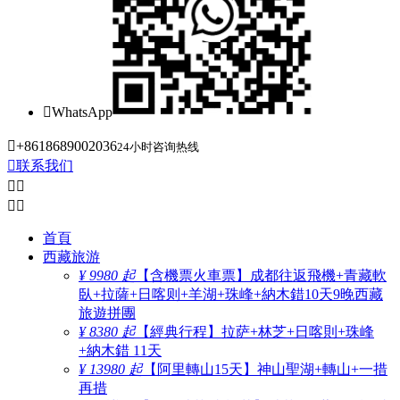

WhatsApp

+8618689002036
24小时咨询热线

联系我们




首頁
西藏旅游
¥ 9980 起
【含機票火車票】成都往返飛機+青藏軟
臥+拉薩+日喀则+羊湖+珠峰+納木錯10天9晚西藏
旅遊拼團
¥ 8380 起
【經典行程】拉萨+林芝+日喀則+珠峰
+納木錯 11天
¥ 13980 起
【阿里轉山15天】神山聖湖+轉山+一措
再措