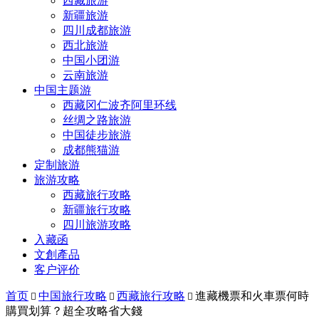
西藏旅游
新疆旅游
四川成都旅游
西北旅游
中国小团游
云南旅游
中国主题游
西藏冈仁波齐阿里环线
丝绸之路旅游
中国徒步旅游
成都熊猫游
定制旅游
旅游攻略
西藏旅行攻略
新疆旅行攻略
四川旅游攻略
入藏函
文創產品
客户评价
首页
中国旅行攻略
西藏旅行攻略
進藏機票和火車票何時



購買划算？超全攻略省大錢