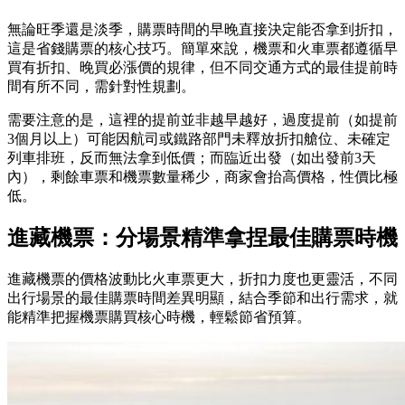
無論旺季還是淡季，購票時間的早晚直接決定能否拿到折扣，
這是省錢購票的核心技巧。簡單來說，機票和火車票都遵循早
買有折扣、晚買必漲價的規律，但不同交通方式的最佳提前時
間有所不同，需針對性規劃。
需要注意的是，這裡的提前並非越早越好，過度提前（如提前
3個月以上）可能因航司或鐵路部門未釋放折扣艙位、未確定
列車排班，反而無法拿到低價；而臨近出發（如出發前3天
內），剩餘車票和機票數量稀少，商家會抬高價格，性價比極
低。
進藏機票：分場景精準拿捏最佳購票時機
進藏機票的價格波動比火車票更大，折扣力度也更靈活，不同
出行場景的最佳購票時間差異明顯，結合季節和出行需求，就
能精準把握機票購買核心時機，輕鬆節省預算。