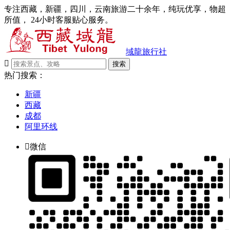
专注西藏，新疆，四川，云南旅游二十余年，纯玩优享，物超
所值， 24小时客服贴心服务。
域龍旅行社

搜索
热门搜索：
新疆
西藏
成都
阿里环线

微信