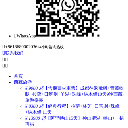

WhatsApp

+8618689002036
24小时咨询热线

联系我们




首頁
西藏旅游
¥ 9980 起
【含機票火車票】成都往返飛機+青藏軟
臥+拉薩+日喀则+羊湖+珠峰+納木錯10天9晚西藏
旅遊拼團
¥ 8380 起
【經典行程】拉萨+林芝+日喀則+珠峰
+納木錯 11天
¥ 13980 起
【阿里轉山15天】神山聖湖+轉山+一措
再措