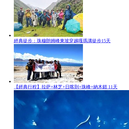
經典徒步：珠穆朗姆峰東坡穿越嘎瑪溝徒步15天
【經典行程】拉萨+林芝+日喀則+珠峰+納木錯 11天