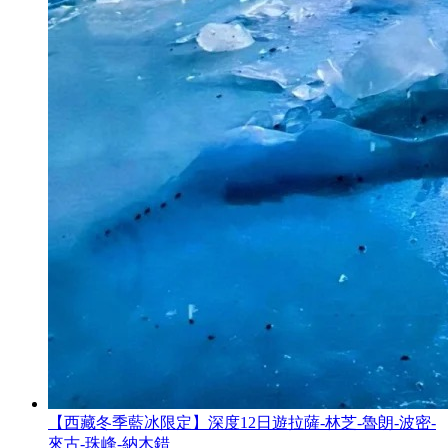
【西藏冬季藍冰限定】深度12日遊拉薩-林芝-魯朗-波密-
來古-珠峰-納木錯