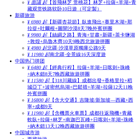
¥ 面議 起
【首飛林芝 赏桃花】林芝+拉薩+羊湖+青
藏观赏铁路软卧10日遊（可定製）
新疆旅游
¥ 6980 起
【新疆杏花節】臥進飛出+賽里木湖+那
拉提+吐爾根+圖開沙漠8天7晚外賓拼團
¥ 9980 起
【絲綢之路】青海+甘肅+新疆+茶卡鹽湖
+敦煌+烏魯木齊10天9晚西北旅遊拼團
¥ 4980 起
北疆·沙漠草原獨庫公路9天
¥ 11980 起
南北疆·全景線16天深度遊
中国热门拼团
¥ 6480 起
【經典行程】拉薩+羊湖+日喀则+珠峰
+納木錯8天7晚西藏旅遊拼團
¥ 11580 起
【318川藏線】成都出發+香格里拉+稻
城亞丁+波密然烏湖+巴鬆措+羊湖+拉薩12天11晚
外賓拼團
¥ 16800 起
【含大交通】吉隆坡/新加坡—西藏+西
寧+成都9天
¥ 11980 起
【含機票火車票】成都往返飛機+青藏
軟臥+拉薩+林芝+南迦巴瓦峰+日喀则+羊湖+珠峰
+納木錯13天12晚西藏旅遊拼團
中国城市游