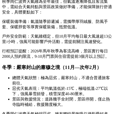
秋季岡仁波齊天氣雖為全年最佳，但氣溫逐漸降低且客流集
中，需結合天氣特點與景區政策做好準備，才能保障旅行舒適
安全，具體要點如下：
保暖裝備準備：氣溫隨季節遞減，需攜帶厚羽絨服、防風手
套、保暖脖套等厚實保暖裝備，抵禦低溫。
戶外安全防範：天氣雖穩定，但10月平均每日最大風速超13公
里/小時，強風可能影響戶外活動，需提前關注風速變化。
行程預訂提醒：2026年馬年秋季為客流高峰，景區實行每日
2000人預約限流，9-10月門票與住宿需提前3個月以上預訂。
冬季：嚴寒封山的肅穆之境（11月—次年2月）
總體天氣狀態：極為惡劣，嚴寒封山，不適合普通旅客
前往。
惡劣天氣表現：平均氣溫低於-15℃，極端低溫-27℃以
下，強風暴雪頻發，積雪深度40-80厘米。
景區與救援情況：道路幾乎全封閉，景區停開，僅止熱
寺臨時補給，救援難度極大。
冬季岡仁波齊天氣極端惡劣，雖有獨特景致吸引攝影愛好者，