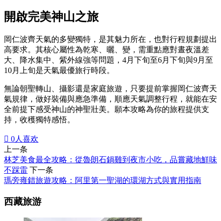
開啟完美神山之旅
岡仁波齊天氣的多變獨特，是其魅力所在，也對行程規劃提出
高要求。其核心屬性為乾寒、曬、變，需重點應對晝夜溫差
大、降水集中、紫外線強等問題，4月下旬至6月下旬與9月至
10月上旬是天氣最優旅行時段。
無論朝聖轉山、攝影還是家庭旅遊，只要提前掌握岡仁波齊天
氣規律，做好裝備與應急準備，順應天氣調整行程，就能在安
全前提下感受神山的神聖壯美。願本攻略為你的旅程提供支
持，收穫獨特感悟。

0
人喜欢
上一条
林芝美食最全攻略：從魯朗石鍋雞到夜市小吃，品嘗藏地鮮味
不踩雷
下一条
瑪旁雍錯旅遊攻略：阿里第一聖湖的環湖方式與實用指南
西藏旅游