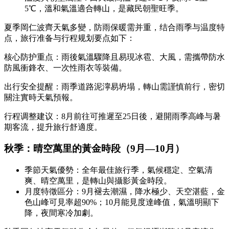
5℃，溫和氣溫適合轉山，是藏民朝聖旺季。
夏季岡仁波齊天氣多變，防雨保暖需并重，结合雨季与温度特
点，旅行准备与行程规划要点如下：
核心防护重点：雨後氣溫驟降且易現冰雹、大風，需攜帶防水
防風衝鋒衣、一次性雨衣等裝備。
出行安全提醒：雨季道路泥濘易坍塌，轉山需謹慎前行，密切
關注實時天氣預報。
行程调整建议：8月前往可推遲至25日後，避開雨季高峰与暑
期客流，提升旅行舒適度。
秋季：晴空萬里的黃金時段（9月—10月）
季節天氣優勢：全年最佳旅行季，氣候穩定、空氣清
爽、晴空萬里，是轉山與攝影黃金時段。
月度特徵區分：9月褪去潮濕，降水極少、天空湛藍，金
色山峰可見率超90%；10月能見度達峰值，氣溫明顯下
降，夜間寒冷加劇。