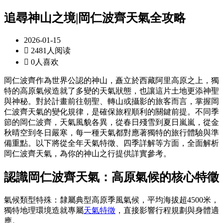
追尋神山之境|岡仁波齊天氣全攻略
2026-01-15

2481人阅读

0人喜欢
岡仁波齊作為世界公認的神山，矗立於西藏阿里高原之上，獨
特的高原氣候造就了多變的天氣狀態，也讓這片土地更添神聖
與神秘。對於計畫前往朝聖、轉山或攝影的旅客而言，掌握岡
仁波齊天氣的變化規律，是確保旅程順利的關鍵前提。不同季
節的岡仁波齊，天氣風貌各異，從春日殘雪到夏日嵐嵐，從金
秋晴空到冬日嚴寒，每一種天氣都對應著獨特的旅行體驗與準
備重點。以下將從全年天氣特徵、四季詳解等方面，全面解析
岡仁波齊天氣，為你的神山之行提供詳實參考。
認識岡仁波齊天氣：高原氣候的核心特徵
氣候類型特殊：隸屬典型高原季風氣候，平均海拔超4500米，
獨特地理環境造就專屬
天氣特徵
，直接影響行程規劃與身體適
應。