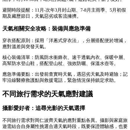
避開時段提醒：11月-次年3月封山期、7-8月主雨季、5月初假
期及藏歷節日，天氣惡劣或客流擁擠。
天氣相關安全攻略：裝備與應急準備
穿衣搭配原則：採用「洋蔥式穿衣法」，分層搭配便於增減，
應對溫差與突發天氣。
核心裝備清單：防風防水衝鋒衣、速干透氣內衣、保暖中層、
高幫防水登山鞋，搭配登山杖、強效防曬、保溫水壺等。
應急準備要點：出發前查實時天氣，遇惡劣天氣及時避險；記
牢沿線醫療救護點與救援電話，緊急情況保持鎮定求助。
不同旅行需求的天氣應對建議
攝影愛好者：追尋光影的天氣選擇
不同旅行需求對岡仁波齊天氣的應對重點各異。攝影與家庭旅
遊需結合自身屬性挑選合適天氣時段，既要保證體驗感，也要