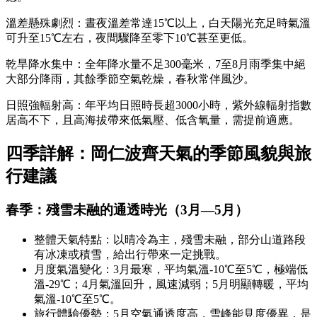
溫差懸殊劇烈：晝夜溫差常達15℃以上，白天陽光充足時氣溫
可升至15℃左右，夜間驟降至零下10℃甚至更低。
乾旱降水集中：全年降水量不足300毫米，7至8月雨季集中絕
大部分降雨，其餘季節空氣乾燥，春秋常伴風沙。
日照強輻射高：年平均日照時長超3000小時，紫外線輻射指數
居高不下，且高海拔帶來低氣壓、低含氧量，需提前適應。
四季詳解：岡仁波齊天氣的季節風貌與旅
行建議
春季：殘雪未融的通透時光（3月—5月）
整體天氣特點：以晴冷為主，殘雪未融，部分山道路段
有冰凍或積雪，給出行帶來一定挑戰。
月度氣溫變化：3月最寒，平均氣溫-10℃至5℃，極端低
溫-29℃；4月氣溫回升，風速減弱；5月明顯轉暖，平均
氣溫-10℃至5℃。
旅行體驗優勢：5月空氣通透度高，雪峰能見度優異，是