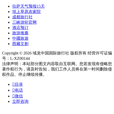
拉萨天气预报15天
坝上草原农家院
成都旅行社
三峡游轮官网
酒店预订
旅游推薦
中國旅遊
西藏文創
Copyright © 2026 域龙中国国际旅行社 版权所有 经营许可证编
号：L-XZ00144
法律声明：本站部分图文内容取自互联网。您若发现有侵略您
著作权行为，请及时告知，我们工作人员将在第一时间删除侵
权作品、停止继续传播。

目录

电话

微信
立即咨询