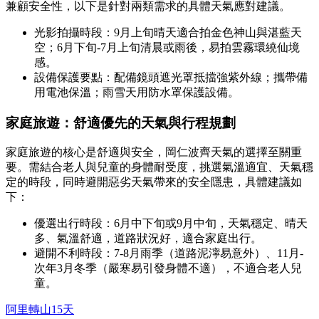
兼顧安全性，以下是針對兩類需求的具體天氣應對建議。
光影拍攝時段：9月上旬晴天適合拍金色神山與湛藍天
空；6月下旬-7月上旬清晨或雨後，易拍雲霧環繞仙境
感。
設備保護要點：配備鏡頭遮光罩抵擋強紫外線；攜帶備
用電池保溫；雨雪天用防水罩保護設備。
家庭旅遊：舒適優先的天氣與行程規劃
家庭旅遊的核心是舒適與安全，岡仁波齊天氣的選擇至關重
要。需結合老人與兒童的身體耐受度，挑選氣溫適宜、天氣穩
定的時段，同時避開惡劣天氣帶來的安全隱患，具體建議如
下：
優選出行時段：6月中下旬或9月中旬，天氣穩定、晴天
多、氣溫舒適，道路狀況好，適合家庭出行。
避開不利時段：7-8月雨季（道路泥濘易意外）、11月-
次年3月冬季（嚴寒易引發身體不適），不適合老人兒
童。
阿里轉山15天