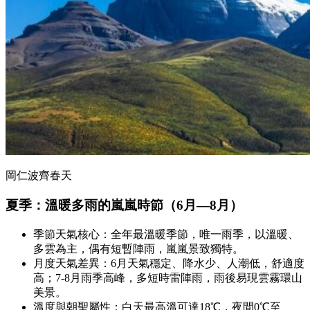
岡仁波齊春天
夏季：溫暖多雨的嵐嵐時節（6月—8月）
季節天氣核心：全年最溫暖季節，唯一雨季，以溫暖、
多雲為主，偶有短暫陣雨，嵐嵐景致獨特。
月度天氣差異：6月天氣穩定、降水少、人潮低，舒適度
高；7-8月雨季高峰，多短時雷陣雨，雨後易現雲霧環山
美景。
溫度與朝聖屬性：白天最高溫可達18℃，夜間0℃至