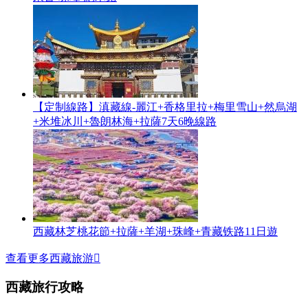
【定制線路】滇藏線-麗江+香格里拉+梅里雪山+然烏湖
+米堆冰川+魯朗林海+拉薩7天6晚線路
西藏林芝桃花節+拉薩+羊湖+珠峰+青藏铁路11日遊
查看更多西藏旅游

西藏旅行攻略