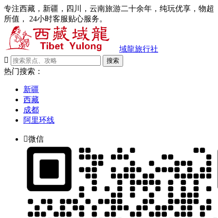
专注西藏，新疆，四川，云南旅游二十余年，纯玩优享，物超
所值， 24小时客服贴心服务。
域龍旅行社

搜索
热门搜索：
新疆
西藏
成都
阿里环线

微信