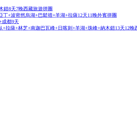
木錯8天7晚西藏旅遊拼團
亞丁+波密然烏湖+巴鬆措+羊湖+拉薩12天11晚外賓拼團
+成都9天
+拉薩+林芝+南迦巴瓦峰+日喀则+羊湖+珠峰+納木錯13天12