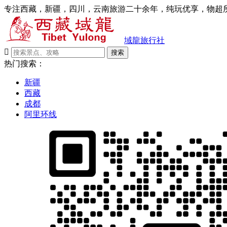
专注西藏，新疆，四川，云南旅游二十余年，纯玩优享，物超所
域龍旅行社

搜索
热门搜索：
新疆
西藏
成都
阿里环线