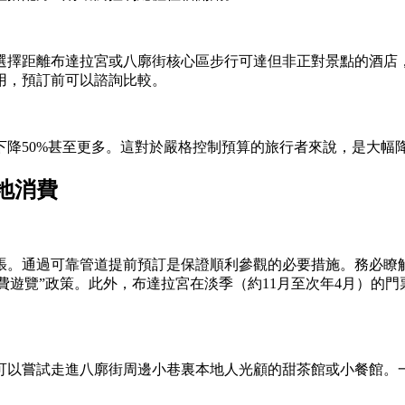
選擇距離布達拉宮或八廓街核心區步行可達但非正對景點的酒店
用，預訂前可以諮詢比較。
下降50%甚至更多。這對於嚴格控制預算的旅行者來說，是大幅
地消費
張。通過可靠管道提前預訂是保證順利參觀的必要措施。務必瞭解
免費遊覽”政策。此外，布達拉宮在淡季（約11月至次年4月）
可以嘗試走進八廓街周邊小巷裏本地人光顧的甜茶館或小餐館。