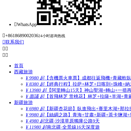

WhatsApp

+8618689002036
24小时咨询热线

联系我们




首頁
西藏旅游
¥ 9980 起
【含機票火車票】成都往返飛機+青藏軟臥+
¥ 8380 起
【經典行程】拉萨+林芝+日喀則+珠峰+納木
¥ 13980 起
【阿里轉山15天】神山聖湖+轉山+一措
¥ 面議 起
【首飛林芝 赏桃花】林芝+拉薩+羊湖+青
新疆旅游
¥ 6980 起
【新疆杏花節】臥進飛出+賽里木湖+那拉
¥ 9980 起
【絲綢之路】青海+甘肅+新疆+茶卡鹽湖+
¥ 4980 起
北疆·沙漠草原獨庫公路9天
¥ 11980 起
南北疆·全景線16天深度遊