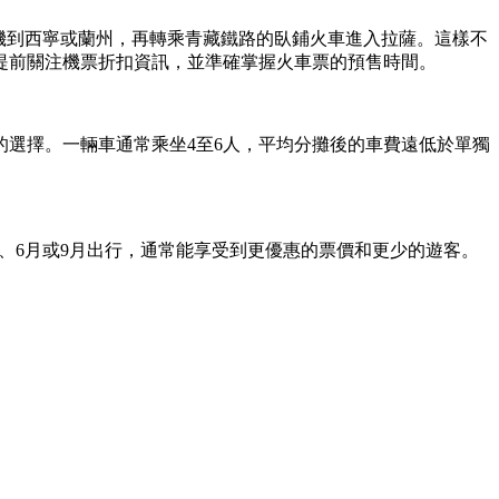
機到西寧或蘭州，再轉乘青藏鐵路的臥鋪火車進入拉薩。這樣不
提前關注機票折扣資訊，並準確掌握火車票的預售時間。
選擇。一輛車通常乘坐4至6人，平均分攤後的車費遠低於單獨
月、6月或9月出行，通常能享受到更優惠的票價和更少的遊客。