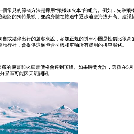
一個常見的節省方法是採用“飛機加火車”的組合。例如，先乘飛
藏鐵路的獨特景觀，並讓身體在旅途中逐步適應海拔升高。建議
獨自或結伴出行的遊客來說，參加正規的拼車小團是性價比很高的
龍旅行社，會提供這類包含司機和車輛所有費用的拼車服務。
進出藏的機票和火車票價格會達到頂峰。如果時間允許，選擇在5
部分景區可能因天氣關閉。