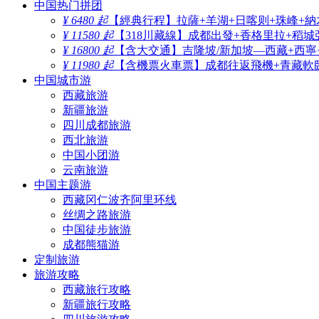
中国热门拼团
¥ 6480 起
【經典行程】拉薩+羊湖+日喀则+珠峰+納
¥ 11580 起
【318川藏線】成都出發+香格里拉+稻城
¥ 16800 起
【含大交通】吉隆坡/新加坡—西藏+西寧
¥ 11980 起
【含機票火車票】成都往返飛機+青藏軟臥
中国城市游
西藏旅游
新疆旅游
四川成都旅游
西北旅游
中国小团游
云南旅游
中国主题游
西藏冈仁波齐阿里环线
丝绸之路旅游
中国徒步旅游
成都熊猫游
定制旅游
旅游攻略
西藏旅行攻略
新疆旅行攻略