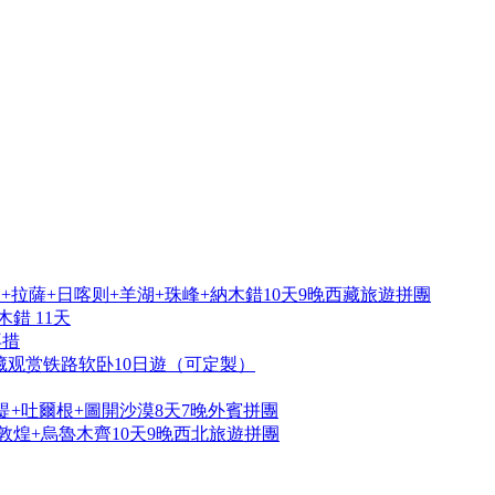
拉薩+日喀则+羊湖+珠峰+納木錯10天9晚西藏旅遊拼團
錯 11天
再措
藏观赏铁路软卧10日遊（可定製）
提+吐爾根+圖開沙漠8天7晚外賓拼團
敦煌+烏魯木齊10天9晚西北旅遊拼團