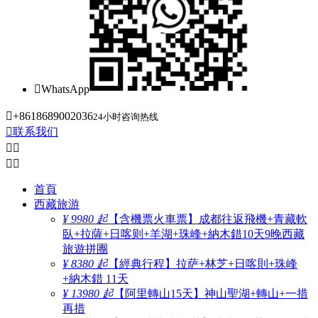

WhatsApp

+8618689002036
24小时咨询热线

联系我们




首頁
西藏旅游
¥ 9980 起
【含機票火車票】成都往返飛機+青藏軟
臥+拉薩+日喀则+羊湖+珠峰+納木錯10天9晚西藏
旅遊拼團
¥ 8380 起
【經典行程】拉萨+林芝+日喀則+珠峰
+納木錯 11天
¥ 13980 起
【阿里轉山15天】神山聖湖+轉山+一措
再措