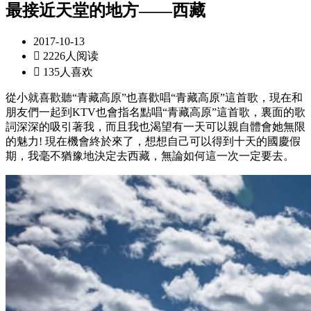
最接近天堂的地方——西藏
2017-10-13

2226人阅读

135人喜欢
從小就喜歡聽“青藏高原”也喜歡唱“青藏高原”這首歌，現在和
朋友們一起到KTV也會指名點唱“青藏高原”這首歌，裏面的歌
詞深深的吸引著我，而且我也渴望有一天可以親自體會她無限
的魅力! 現在機會終於來了，想想自己可以得到十天的國慶假
期，我毫不猶豫地決定去西藏，無論如何這一次一定要去。