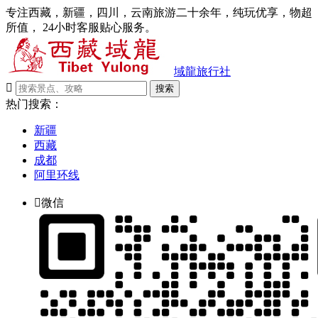
专注西藏，新疆，四川，云南旅游二十余年，纯玩优享，物超
所值， 24小时客服贴心服务。
域龍旅行社

搜索
热门搜索：
新疆
西藏
成都
阿里环线

微信