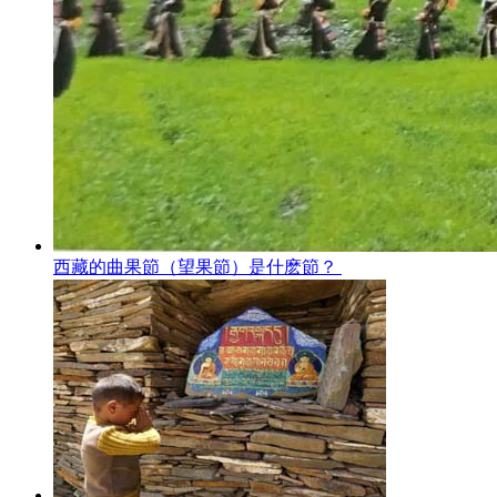
西藏的曲果節（望果節）是什麽節？ ​