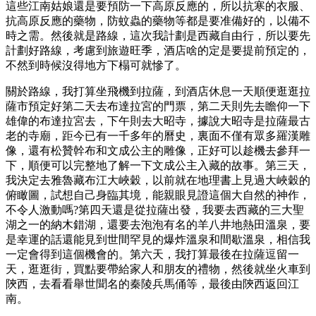
這些江南姑娘還是要預防一下高原反應的，所以抗寒的衣服、
抗高原反應的藥物，防蚊蟲的藥物等都是要准備好的，以備不
時之需。然後就是路線，這次我計劃是西藏自由行，所以要先
計劃好路線，考慮到旅遊旺季，酒店啥的定是要提前預定的，
不然到時候沒得地方下榻可就慘了。
關於路線，我打算坐飛機到拉薩，到酒店休息一天順便逛逛拉
薩市預定好第二天去布達拉宮的門票，第二天則先去瞻仰一下
雄偉的布達拉宮去，下午則去大昭寺，據說大昭寺是拉薩最古
老的寺廟，距今已有一千多年的曆史，裏面不僅有眾多羅漢雕
像，還有松贊幹布和文成公主的雕像，正好可以趁機去參拜一
下，順便可以完整地了解一下文成公主入藏的故事。第三天，
我決定去雅魯藏布江大峽穀，以前就在地理書上見過大峽穀的
俯瞰圖，試想自己身臨其境，能親眼見證這個大自然的神作，
不令人激動嗎?第四天還是從拉薩出發，我要去西藏的三大聖
湖之一的納木錯湖，還要去泡泡有名的羊八井地熱田溫泉，要
是幸運的話還能見到世間罕見的爆炸溫泉和間歇溫泉，相信我
一定會得到這個機會的。第六天，我打算最後在拉薩逗留一
天，逛逛街，買點要帶給家人和朋友的禮物，然後就坐火車到
陝西，去看看舉世聞名的秦陵兵馬俑等，最後由陝西返回江
南。