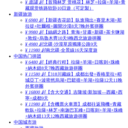
¥ 面議 起
【首飛林芝 赏桃花】林芝+拉薩+羊湖+青
藏观赏铁路软卧10日遊（可定製）
新疆旅游
¥ 6980 起
【新疆杏花節】臥進飛出+賽里木湖+那
拉提+吐爾根+圖開沙漠8天7晚外賓拼團
¥ 9980 起
【絲綢之路】青海+甘肅+新疆+茶卡鹽湖
+敦煌+烏魯木齊10天9晚西北旅遊拼團
¥ 4980 起
北疆·沙漠草原獨庫公路9天
¥ 11980 起
南北疆·全景線16天深度遊
中国热门拼团
¥ 6480 起
【經典行程】拉薩+羊湖+日喀则+珠峰
+納木錯8天7晚西藏旅遊拼團
¥ 11580 起
【318川藏線】成都出發+香格里拉+稻
城亞丁+波密然烏湖+巴鬆措+羊湖+拉薩12天11晚
外賓拼團
¥ 16800 起
【含大交通】吉隆坡/新加坡—西藏+西
寧+成都9天
¥ 11980 起
【含機票火車票】成都往返飛機+青藏
軟臥+拉薩+林芝+南迦巴瓦峰+日喀则+羊湖+珠峰
+納木錯13天12晚西藏旅遊拼團
中国城市游