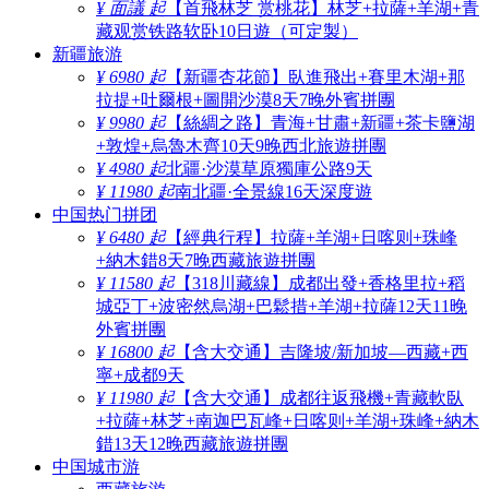
¥ 面議 起
【首飛林芝 赏桃花】林芝+拉薩+羊湖+青
藏观赏铁路软卧10日遊（可定製）
新疆旅游
¥ 6980 起
【新疆杏花節】臥進飛出+賽里木湖+那
拉提+吐爾根+圖開沙漠8天7晚外賓拼團
¥ 9980 起
【絲綢之路】青海+甘肅+新疆+茶卡鹽湖
+敦煌+烏魯木齊10天9晚西北旅遊拼團
¥ 4980 起
北疆·沙漠草原獨庫公路9天
¥ 11980 起
南北疆·全景線16天深度遊
中国热门拼团
¥ 6480 起
【經典行程】拉薩+羊湖+日喀则+珠峰
+納木錯8天7晚西藏旅遊拼團
¥ 11580 起
【318川藏線】成都出發+香格里拉+稻
城亞丁+波密然烏湖+巴鬆措+羊湖+拉薩12天11晚
外賓拼團
¥ 16800 起
【含大交通】吉隆坡/新加坡—西藏+西
寧+成都9天
¥ 11980 起
【含大交通】成都往返飛機+青藏軟臥
+拉薩+林芝+南迦巴瓦峰+日喀则+羊湖+珠峰+納木
錯13天12晚西藏旅遊拼團
中国城市游