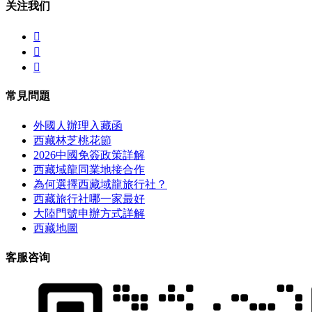
关注我们



常見問題
外國人辦理入藏函
西藏林芝桃花節
2026中國免簽政策詳解
西藏域龍同業地接合作
為何選擇西藏域龍旅行社？
西藏旅行社哪一家最好
大陸門號申辦方式詳解
西藏地圖
客服咨询