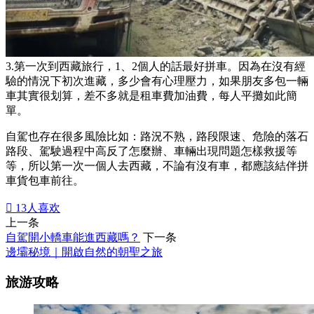
3.第一次到西藏旅行，1、2個人的話最好拼車。因為在沒有經
驗的情況下初次進藏，多少會有心理壓力，如果朋友多包一輛
車其實很划算，差不多就是租車費加油費，每人平攤如此簡
單。
自駕也存在很多風險比如：路況不熟，路段限速、危險的落石
路段、駕駛過程中高反了怎麼辦、車輛出現問題怎樣救援等
等，所以第一次一個人去西藏，不論有沒有車，都應該結伴拼
車貨包車前往。

13
人喜欢
上一条
自駕開小轎車能進西藏嗎？
下一条
邊壩秘境｜開啟自然的朝聖之旅
旅游攻略