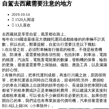
自駕去西藏需要注意的地方
2019-10-14

1520人阅读

13人喜欢
去西藏就是享受自駕，風景都在路上。
每年在318國道最後花大價錢托運回成都維修的的車輛不計其
數，所以在此，鄭重提醒，自駕出行需要注意以下幾點:
1.在出發之前，必須對車輛進行徹底的檢查。不僅是檢查機
油、防凍液，還需要檢測各項性能，包括刹車，刹車油，電路
的維護，汽油泵，電瓶畜電能量的數據，發動機的保養，輪胎
的更換，最後還需要帶上保險絲、備胎、應急工具，以及滿滿
的好心情。
2.有條件的話，把車托運到成都，再進行川藏之旅，原因很簡
單，把車托運過去同時自己飛過去，節省時間;另外，磨損較
少的車在川藏路上出故障的頻率也較小。長途跋涉把車開到成
都省下的租車費或許正是車輛損耗費用，所以建議大家直接到
成都租車進藏，可以省去不少麻煩和非必要的支出。如果你想
開自己的車，我們這也有專業旅遊代價司機，汽車排量需要達
到1.8以上就OK（小車除外）。