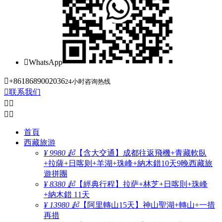

WhatsApp

+8618689002036
24小时咨询热线

联系我们




首頁
西藏旅游
¥ 9980 起
【含大交通】成都往返飛機+青藏軟臥
+拉薩+日喀则+羊湖+珠峰+納木錯10天9晚西藏旅
遊拼團
¥ 8380 起
【經典行程】拉萨+林芝+日喀則+珠峰
+納木錯 11天
¥ 13980 起
【阿里轉山15天】神山聖湖+轉山+一措
再措