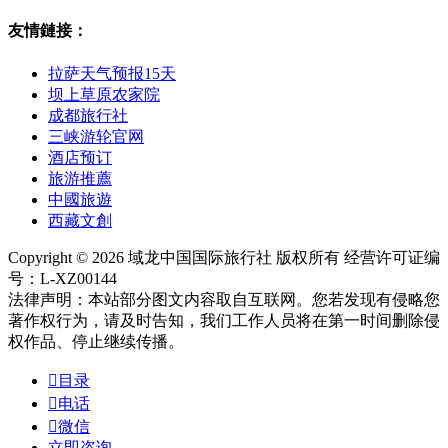
友情鏈接：
拉萨天气预报15天
坝上草原农家院
成都旅行社
三峡游轮官网
酒店预订
旅游推薦
中國旅遊
西藏文創
Copyright © 2026 域龙中国国际旅行社 版权所有 经营许可证编
号：L-XZ00144
法律声明：本站部分图文内容取自互联网。您若发现有侵略您
著作权行为，请及时告知，我们工作人员将在第一时间删除侵
权作品、停止继续传播。

目录

电话

微信
立即咨询