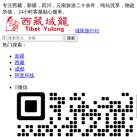
专注西藏，新疆，四川，云南旅游二十余年，纯玩优享，物超
所值， 24小时客服贴心服务。
域龍旅行社

搜索
热门搜索：
新疆
西藏
成都
阿里环线

微信