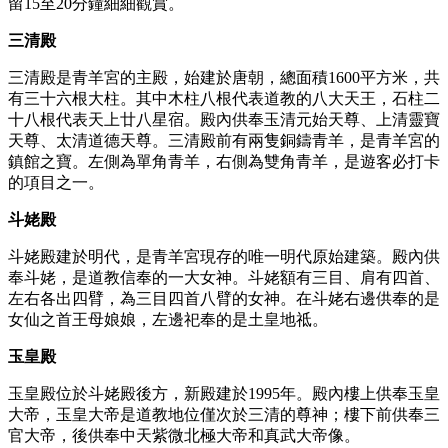
留15至20分鐘細細觀賞。
三清殿
三清殿是青羊宮的主殿，始建於唐朝，總面積1600平方米，共
有三十六根大柱。其中木柱八根代表道教的八大天王，石柱二
十八根代表天上廿八星宿。殿內供奉玉清元始天尊、上清靈寶
天尊、太清道德天尊。三清殿前有兩隻銅鑄青羊，是青羊宮的
鎮館之寶。左側為單角青羊，右側為雙角青羊，是遊客必打卡
的項目之一。
斗姥殿
斗姥殿建於明代，是青羊宮現存的唯一明代原始建築。殿內供
奉斗姥，是道教信奉的一大女神。斗姥額有三目、肩有四首、
左右各出四臂，為三目四首八臂的女神。在斗姥右邊供奉的是
女仙之首王母娘娘，左邊祀奉的是土皇地祗。
玉皇殿
玉皇殿位於斗姥殿後方，新殿建於1995年。殿內樓上供奉玉皇
大帝，玉皇大帝是道教地位僅次於三清的尊神；樓下前供奉三
官大帝，後供奉中天紫微北極大帝和真武大帝像。