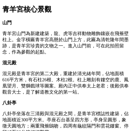
青羊宮核心景觀
山門
青羊宮山門為新建建築，龍、虎等吉祥動物雕飾鑲嵌在飛簷壁
柱上。金字橫匾青羊宮高懸於山門上方，此匾為清乾隆年間墨
跡，是青羊宮珍貴的文物之一。進入山門前，可在此拍照留
念，作為參觀的起點。
混元殿
混元殿是青羊宮的第二大殿，重建於清光緒年間，佔地面積
616平方米，有石柱26根、木柱2根。柱上雕刻有鏤空的鹿、鳳
凰望月、雙獅戲球等圖案。殿內正中供奉太上老君；後殿供奉
觀音大士，是了解道教文化的第一站。
八卦亭
八卦亭坐落在三清殿與混元殿之間，是青羊宮標誌性建築，佔
地面積近300平方米。亭座石台基呈四方形，亭身呈圓形，象
徵天圓地方；兩重飛簷鴟吻，四周有龜紋隔門和雲花鏤窗。停