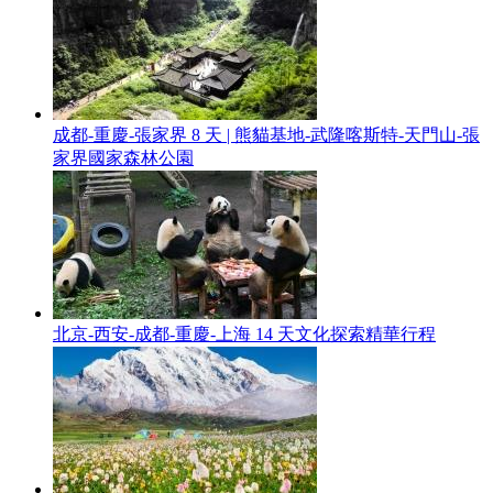
成都-重慶-張家界 8 天 | 熊貓基地-武隆喀斯特-天門山-張
家界國家森林公園
北京-西安-成都-重慶-上海 14 天文化探索精華行程