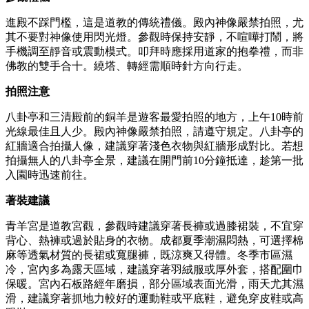
進殿不踩門檻，這是道教的傳統禮儀。殿內神像嚴禁拍照，尤
其不要對神像使用閃光燈。參觀時保持安靜，不喧嘩打鬧，將
手機調至靜音或震動模式。叩拜時應採用道家的抱拳禮，而非
佛教的雙手合十。繞塔、轉經需順時針方向行走。
拍照注意
八卦亭和三清殿前的銅羊是遊客最愛拍照的地方，上午10時前
光線最佳且人少。殿內神像嚴禁拍照，請遵守規定。八卦亭的
紅牆適合拍攝人像，建議穿著淺色衣物與紅牆形成對比。若想
拍攝無人的八卦亭全景，建議在開門前10分鐘抵達，趁第一批
入園時迅速前往。
著裝建議
青羊宮是道教宮觀，參觀時建議穿著長褲或過膝裙裝，不宜穿
背心、熱褲或過於貼身的衣物。成都夏季潮濕悶熱，可選擇棉
麻等透氣材質的長裙或寬腿褲，既涼爽又得體。冬季市區濕
冷，宮內多為露天區域，建議穿著羽絨服或厚外套，搭配圍巾
保暖。宮內石板路經年磨損，部分區域表面光滑，雨天尤其濕
滑，建議穿著抓地力較好的運動鞋或平底鞋，避免穿皮鞋或高