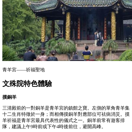
青羊宮——祈福聖地
文殊院特色體驗
摸銅羊
三清殿前的一對銅羊是青羊宮的鎮館之寶。左側的單角青羊集
十二生肖特徵於一身；而相傳摸銅羊對應部位可祛病消災。摸
羊祈福是青羊宮最具代表性的儀式之一。銅羊前常有遊客排
隊，建議上午9時前或下午4時後前往，避開高峰。