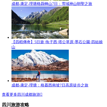
成都-康定-理塘格聶轉山7日：雪域神山朝聖之旅
【四稻傳奇】5日遊 |魚子西·塔公草原·墨石公園·四姑娘
山
成都-康定-理塘：格聂西南坡7日高原徒步之旅
查看更多四川成都旅游

四川旅游攻略