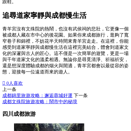
跟鞋。
追尋道家寧靜與成都慢生活
青羊宮沒有文殊院的熱鬧，也沒有武侯祠的悲壯，它更像一個
被成都人藏在市中心的後花園。如果你來成都旅行，逛夠了寬
窄巷子和錦裡，不妨花半天時間來青羊宮走走。在這裡，你能
感受到道家寧靜與成都慢生活在這裡完美結合，體會到道家文
化的深邃與古人的匠心。這不僅是一次簡單的遊覽，更是一場
與千年道家文化的溫柔相遇。無論你是尋覓清淨、祈福祈安，
還是想深度體驗成都的烟火與閒適，青羊宮都會以最從容的姿
態，迎接每一位遠道而來的遊人。

0
人喜欢
上一条
成都錦里旅遊攻略：邂逅蓉城好運
下一条
成都文殊院旅遊攻略：鬧市中的秘境
四川成都旅游