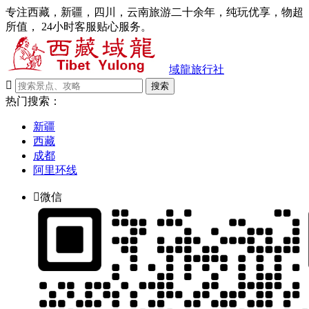
专注西藏，新疆，四川，云南旅游二十余年，纯玩优享，物超
所值， 24小时客服贴心服务。
域龍旅行社

搜索
热门搜索：
新疆
西藏
成都
阿里环线

微信