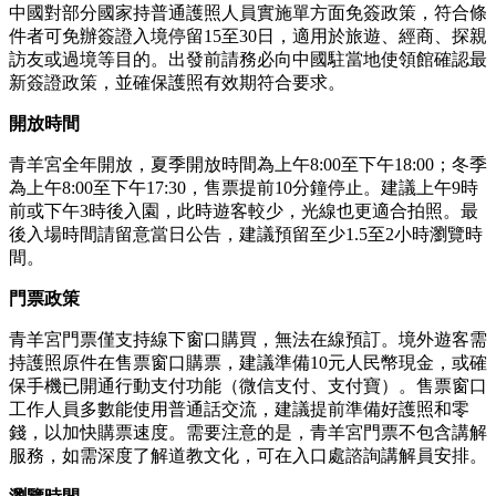
中國對部分國家持普通護照人員實施單方面免簽政策，符合條
件者可免辦簽證入境停留15至30日，適用於旅遊、經商、探親
訪友或過境等目的。出發前請務必向中國駐當地使領館確認最
新簽證政策，並確保護照有效期符合要求。
開放時間
青羊宮全年開放，夏季開放時間為上午8:00至下午18:00；冬季
為上午8:00至下午17:30，售票提前10分鐘停止。建議上午9時
前或下午3時後入園，此時遊客較少，光線也更適合拍照。最
後入場時間請留意當日公告，建議預留至少1.5至2小時瀏覽時
間。
門票政策
青羊宮門票僅支持線下窗口購買，無法在線預訂。境外遊客需
持護照原件在售票窗口購票，建議準備10元人民幣現金，或確
保手機已開通行動支付功能（微信支付、支付寶）。售票窗口
工作人員多數能使用普通話交流，建議提前準備好護照和零
錢，以加快購票速度。需要注意的是，青羊宮門票不包含講解
服務，如需深度了解道教文化，可在入口處諮詢講解員安排。