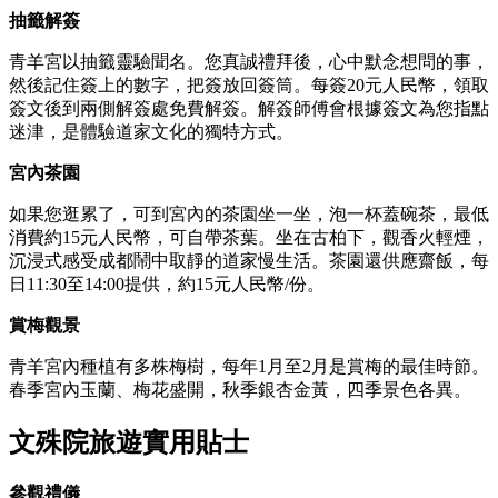
抽籤解簽
青羊宮以抽籤靈驗聞名。您真誠禮拜後，心中默念想問的事，
然後記住簽上的數字，把簽放回簽筒。每簽20元人民幣，領取
簽文後到兩側解簽處免費解簽。解簽師傅會根據簽文為您指點
迷津，是體驗道家文化的獨特方式。
宮內茶園
如果您逛累了，可到宮內的茶園坐一坐，泡一杯蓋碗茶，最低
消費約15元人民幣，可自帶茶葉。坐在古柏下，觀香火輕煙，
沉浸式感受成都鬧中取靜的道家慢生活。茶園還供應齋飯，每
日11:30至14:00提供，約15元人民幣/份。
賞梅觀景
青羊宮內種植有多株梅樹，每年1月至2月是賞梅的最佳時節。
春季宮內玉蘭、梅花盛開，秋季銀杏金黃，四季景色各異。
文殊院旅遊實用貼士
參觀禮儀