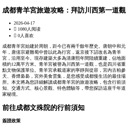
成都青羊宮旅遊攻略：拜訪川西第一道觀
2026-04-17

1080人阅读

0人喜欢
成都青羊宮始建於周朝，距今已有兩千餘年歷史。唐朝中和元
年，唐僖宗避難蜀中曾以此為行宮，返京後下詔改名為青羊
宮，沿用至今。現存建築大多為清康熙年間陸續重建，佔地面
積約12萬平方米。青羊宮被譽為川西第一道觀，也是四川省重
點文物保護單位。青羊宮承載道家的寧靜與從容，宮內古柏參
天、香煙裊裊，宮外美食雲集，是您感受成都慢生活的最佳場
所。本文將為您詳細解讀成都青羊宮的旅遊攻略，包含行前須
知、交通方式、核心景觀、特色體驗等，帶您探訪這座千年道
家秘境。
前往成都文殊院的行前須知
簽證政策