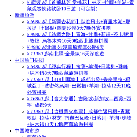
¥ 面議 起
【首飛林芝 赏桃花】林芝+拉薩+羊湖+青
藏观赏铁路软卧10日遊（可定製）
新疆旅游
¥ 6980 起
【新疆杏花節】臥進飛出+賽里木湖+那
拉提+吐爾根+圖開沙漠8天7晚外賓拼團
¥ 9980 起
【絲綢之路】青海+甘肅+新疆+茶卡鹽湖
+敦煌+烏魯木齊10天9晚西北旅遊拼團
¥ 4980 起
北疆·沙漠草原獨庫公路9天
¥ 11980 起
南北疆·全景線16天深度遊
中国热门拼团
¥ 6480 起
【經典行程】拉薩+羊湖+日喀则+珠峰
+納木錯8天7晚西藏旅遊拼團
¥ 11580 起
【318川藏線】成都出發+香格里拉+稻
城亞丁+波密然烏湖+巴鬆措+羊湖+拉薩12天11晚
外賓拼團
¥ 16800 起
【含大交通】吉隆坡/新加坡—西藏+西
寧+成都9天
¥ 11980 起
【含機票火車票】成都往返飛機+青藏
軟臥+拉薩+林芝+南迦巴瓦峰+日喀则+羊湖+珠峰
+納木錯13天12晚西藏旅遊拼團
中国城市游