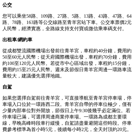
公交
您可以乘坐58路、109路、27路、5路、13路、43路、47路、64
路、78路、163路等公交線路至青羊宮站下車。公交車票價2元
人民幣，經濟實惠，全路線支持支付寶或微信乘車碼支付。
出租車/網約車
從成都雙流國際機場出發前往青羊宮，車程約40分鐘，費用約
50至60元人民幣；從天府國際機場出發，車程約70分鐘，費用
約100至120元人民幣。若從市中心區域出發，車程約15分鐘，
費用約15至25元人民幣。週末及節假日青羊宮周邊一環路車流
量較大，建議優先選擇地鐵。
自駕
如果您選擇自駕前往青羊宮，可直接導航至青羊宮停車場，停
車場入口位於一環路西二段。青羊宮自帶的停車位極少，僅有
少量內部車位對外開放，節假日上午9:30後幾乎必定滿位。若
停車場已滿，可選擇周邊商業停車場。一環路為成都主要環
線，早晚高峰時段車行緩慢，自駕請盡量避開這些時段。停車
費參考標準為首小時5元，後續每小時2元，全天封頂約20元。