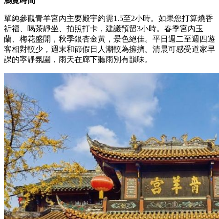
瀏覽時間
單純參觀青羊宮內主要殿宇約需1.5至2小時。如果您打算燒香
祈福、喝茶靜坐、拍照打卡，建議預留3小時。春季宮內玉
蘭、梅花盛開，秋季銀杏金黃，景色絕佳。平日週二至週四遊
客相對較少，週末和節假日人潮較為擁擠。清晨可感受道家早
課的寧靜氛圍，雨天在廊下聽雨別有韻味。