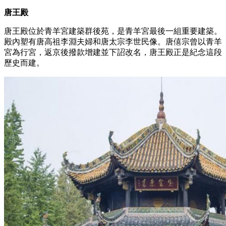
唐王殿
唐王殿位於青羊宮建築群後苑，是青羊宮最後一組重要建築。
殿內塑有唐高祖李淵夫婦和唐太宗李世民像。唐僖宗曾以青羊
宮為行宮，返京後撥款增建並下詔改名，唐王殿正是紀念這段
歷史而建。