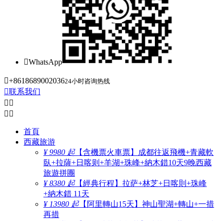

WhatsApp

+8618689002036
24小时咨询热线

联系我们




首頁
西藏旅游
¥ 9980 起
【含機票火車票】成都往返飛機+青藏軟
臥+拉薩+日喀则+羊湖+珠峰+納木錯10天9晚西藏
旅遊拼團
¥ 8380 起
【經典行程】拉萨+林芝+日喀則+珠峰
+納木錯 11天
¥ 13980 起
【阿里轉山15天】神山聖湖+轉山+一措
再措