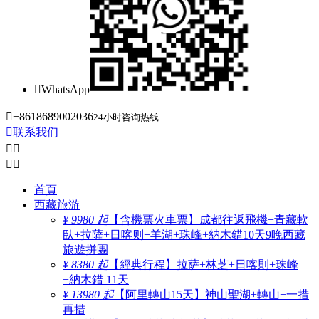

WhatsApp

+8618689002036
24小时咨询热线

联系我们




首頁
西藏旅游
¥ 9980 起
【含機票火車票】成都往返飛機+青藏軟
臥+拉薩+日喀则+羊湖+珠峰+納木錯10天9晚西藏
旅遊拼團
¥ 8380 起
【經典行程】拉萨+林芝+日喀則+珠峰
+納木錯 11天
¥ 13980 起
【阿里轉山15天】神山聖湖+轉山+一措
再措