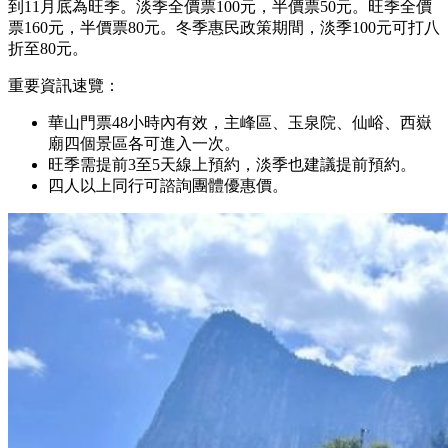
到11月底為旺季。淡季全價票100元，半價票50元。旺季全價
票160元，半價票80元。冬季惠民政策期間，淡季100元可打八
折至80元。
重要資訊速覽：
華山門票48小時內有效，主峰區、玉泉院、仙峪、西嶽
廟四個景區各可進入一次。
旺季需提前3至5天線上預約，淡季也建議提前預約。
四人以上同行可諮詢團體優惠價。