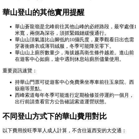
華山登山的其他實用提醒
華山蒼龍嶺是北峰前往其他山峰的必經路段，最窄處僅1
米寬，兩側為深谷，須抓緊鐵鏈緩慢通行。
華山山頂氣溫比山腳低約10攝氏度，夏季觀看日出也需
穿著衝鋒衣或薄羽絨服，冬季可能降至零下。
華山山上廁所數量少，海拔越高衛生條件越差。進山前
在遊客中心如廁，途中遇到休息站廁所儘量使用。
重要資訊速覽：
持華山門票可從遊客中心免費乘坐專車前往玉泉院、西
嶽廟等景點。
西峰索道每年冬季可能進行定期檢修並停運約一個月，
出行前請查看官方公告確認索道運營狀態。
不同登山方式
下
的華山費用對比
以下費用按旺季單人成人計算，不含往返西安的大交通：