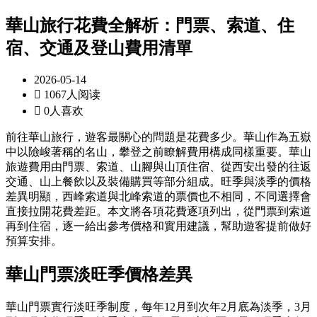
華山旅行花費全解析：門票、索道、住
宿、交通及登山費用清單
2026-05-14

1067人阅读

0人喜欢
前往華山旅行，遊客最關心的問題是花費多少。華山作為五嶽
中以險峻著稱的名山，攀登之前瞭解費用構成同樣重要。華山
旅遊費用由門票、索道、山腳與山頂住宿、從西安出發的往返
交通、山上餐飲以及裝備購買等部分組成。旺季與淡季的價格
差異明顯，西峰索道與北峰索道的票價也不相同，不同選擇會
直接拉開花費差距。本文將各項花費逐項列出，從門票到索道
再到住宿，逐一給出參考價格和實用建議，幫助遊客提前做好
預算安排。
華山門票淡旺季價格
差異
華山門票實行淡旺季制度，每年12月到次年2月底為淡季，3月