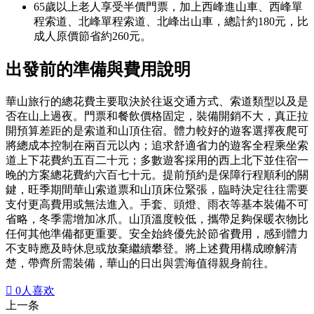
65歲以上老人享受半價門票，加上西峰進山車、西峰單
程索道、北峰單程索道、北峰出山車，總計約180元，比
成人原價節省約260元。
出發前的準備與費用說明
華山旅行的總花費主要取決於往返交通方式、索道類型以及是
否在山上過夜。門票和餐飲價格固定，裝備開銷不大，真正拉
開預算差距的是索道和山頂住宿。體力較好的遊客選擇夜爬可
將總成本控制在兩百元以內；追求舒適省力的遊客全程乘坐索
道上下花費約五百二十元；多數遊客採用的西上北下並住宿一
晚的方案總花費約六百七十元。提前預約是保障行程順利的關
鍵，旺季期間華山索道票和山頂床位緊張，臨時決定往往需要
支付更高費用或無法進入。手套、頭燈、雨衣等基本裝備不可
省略，冬季需增加冰爪。山頂溫度較低，攜帶足夠保暖衣物比
任何其他準備都更重要。安全始終優先於節省費用，感到體力
不支時應及時休息或放棄繼續攀登。將上述費用構成瞭解清
楚，帶齊所需裝備，華山的日出與雲海值得親身前往。

0
人喜欢
上一条