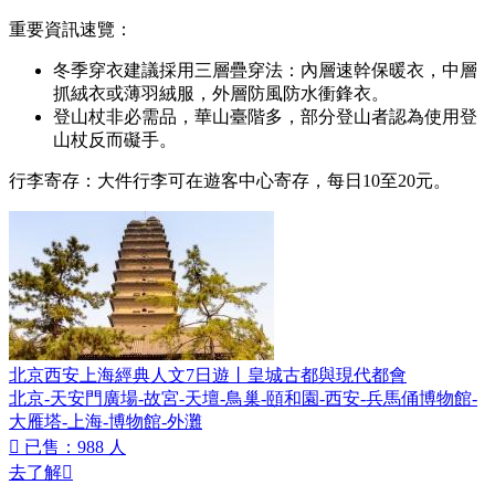
重要資訊速覽：
冬季穿衣建議採用三層疊穿法：內層速幹保暖衣，中層
抓絨衣或薄羽絨服，外層防風防水衝鋒衣。
登山杖非必需品，華山臺階多，部分登山者認為使用登
山杖反而礙手。
行李寄存：大件行李可在遊客中心寄存，每日10至20元。
北京西安上海經典人文7日遊丨皇城古都與現代都會
北京-天安門廣場-故宮-天壇-鳥巢-頤和園-西安-兵馬俑博物館-
大雁塔-上海-博物館-外灘

已售：988 人
去了解
