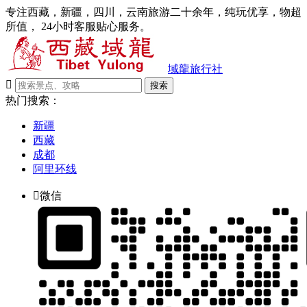
专注西藏，新疆，四川，云南旅游二十余年，纯玩优享，物超
所值， 24小时客服贴心服务。
域龍旅行社

搜索
热门搜索：
新疆
西藏
成都
阿里环线

微信