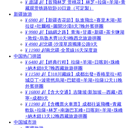
¥ 面議 起
【首飛林芝 赏桃花】林芝+拉薩+羊湖+青
藏观赏铁路软卧10日遊（可定製）
新疆旅游
¥ 6980 起
【新疆杏花節】臥進飛出+賽里木湖+那
拉提+吐爾根+圖開沙漠8天7晚外賓拼團
¥ 9980 起
【絲綢之路】青海+甘肅+新疆+茶卡鹽湖
+敦煌+烏魯木齊10天9晚西北旅遊拼團
¥ 4980 起
北疆·沙漠草原獨庫公路9天
¥ 11980 起
南北疆·全景線16天深度遊
中国热门拼团
¥ 6480 起
【經典行程】拉薩+羊湖+日喀则+珠峰
+納木錯8天7晚西藏旅遊拼團
¥ 11580 起
【318川藏線】成都出發+香格里拉+稻
城亞丁+波密然烏湖+巴鬆措+羊湖+拉薩12天11晚
外賓拼團
¥ 16800 起
【含大交通】吉隆坡/新加坡—西藏+西
寧+成都9天
¥ 11980 起
【含機票火車票】成都往返飛機+青藏
軟臥+拉薩+林芝+南迦巴瓦峰+日喀则+羊湖+珠峰
+納木錯13天12晚西藏旅遊拼團
中国城市游