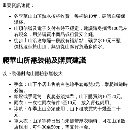
重要資訊速覽：
冬季華山山頂熱水按杯收費，每杯約10元，建議自帶保
溫杯。
山頂信號及電子支付有時不穩定，建議隨身攜帶100元左
右現金，用於購買小商品或租賃安全繩。
徒步上山沿途每隔一段設有補給點，礦泉水10元三瓶，
價格遠低於山頂，無須從山腳背負過多飲水。
爬華山所需裝備及購買建議
以下裝備對爬山體驗影響較大：
手套：山下小店出售的白色線手套每雙2元，攀爬鐵鏈時
必備。
頭燈或手電筒：夜爬必須攜帶，山下購買約10至20元。
雨衣：一次性雨衣每件5至10元，放入背包備用。
冰爪：冬季上山必須使用，山下租或買約十幾至二十
元。
軍大衣：山頂等待日出而未攜帶厚衣物時，可在山頂飯
店租用，每件30至50元，需支付押金。