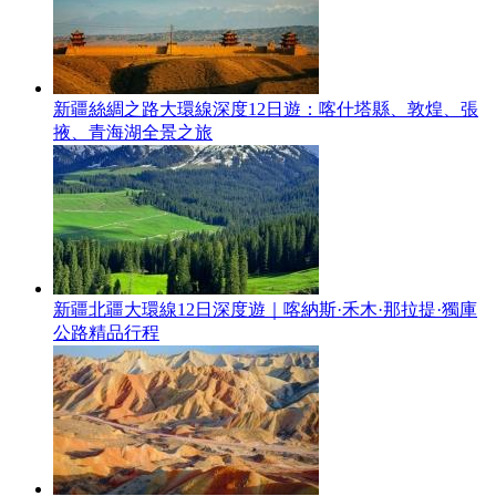
新疆絲綢之路大環線深度12日遊：喀什塔縣、敦煌、張
掖、青海湖全景之旅
新疆北疆大環線12日深度遊｜喀納斯·禾木·那拉提·獨庫
公路精品行程