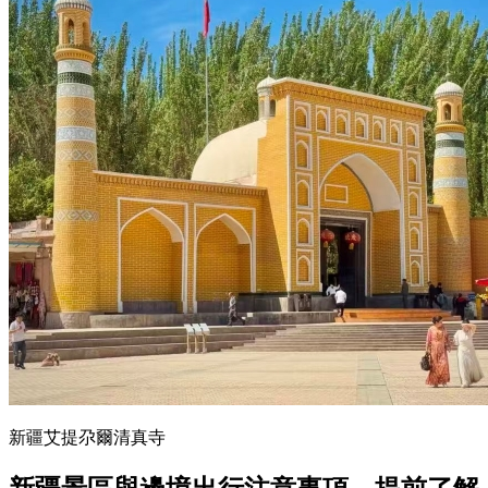
新疆艾提尕爾清真寺