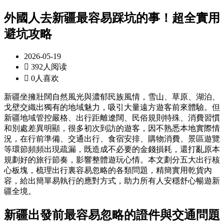
外國人去新疆最容易踩坑的事！超全實用
避坑攻略
2026-05-19

392人阅读

0人喜欢
新疆坐擁壯闊自然風光與濃郁民族風情，雪山、草原、湖泊、
戈壁交織出獨有的地域魅力，吸引大量遠方遊客前來體驗。但
新疆地域管控嚴格、出行距離遼闊、民俗規則特殊、消費習慣
和別處差異明顯，很多初次到訪的遊客，因不熟悉本地實際情
況，在行前準備、交通出行、食宿安排、購物消費、景區遊覽
等環節頻頻出現疏漏，既造成不必要的金錢損耗，還打亂原本
規劃好的旅行節奏，影響整體遊玩心情。本文劃分五大出行核
心板塊，梳理出行裏容易忽略的各類問題，精簡實用乾貨內
容，給出簡單易執行的應對方式，助力所有人安穩舒心暢遊新
疆全境。
新疆出發前最容易忽略的證件與交通問題