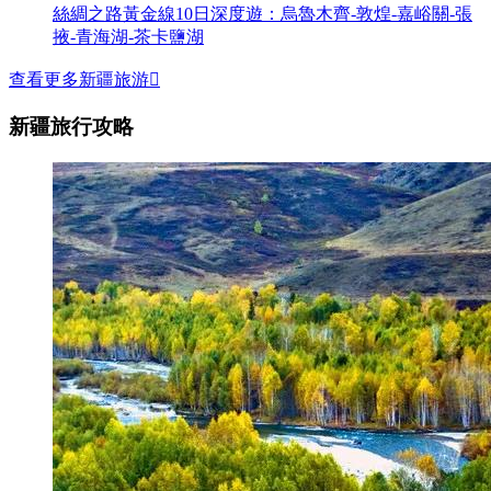
絲綢之路黃金線10日深度遊：烏魯木齊-敦煌-嘉峪關-張
掖-青海湖-茶卡鹽湖
查看更多新疆旅游

新疆旅行攻略