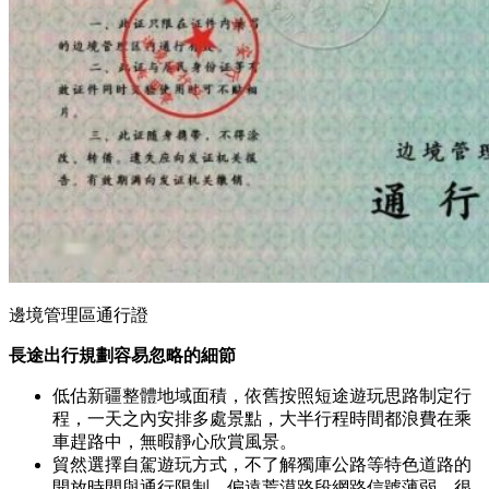
邊境管理區通行證
長途出行規劃容易忽略的細節
低估新疆整體地域面積，依舊按照短途遊玩思路制定行
程，一天之內安排多處景點，大半行程時間都浪費在乘
車趕路中，無暇靜心欣賞風景。
貿然選擇自駕遊玩方式，不了解獨庫公路等特色道路的
開放時間與通行限制，偏遠荒漠路段網路信號薄弱，很