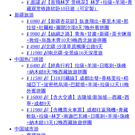
¥ 面議 起
【首飛林芝 赏桃花】林芝+拉薩+羊湖+青
藏观赏铁路软卧10日遊（可定製）
新疆旅游
¥ 6980 起
【新疆杏花節】臥進飛出+賽里木湖+那
拉提+吐爾根+圖開沙漠8天7晚外賓拼團
¥ 9980 起
【絲綢之路】青海+甘肅+新疆+茶卡鹽湖
+敦煌+烏魯木齊10天9晚西北旅遊拼團
¥ 4980 起
北疆·沙漠草原獨庫公路9天
¥ 11980 起
南北疆·全景線16天深度遊
中国热门拼团
¥ 6480 起
【經典行程】拉薩+羊湖+日喀则+珠峰
+納木錯8天7晚西藏旅遊拼團
¥ 11580 起
【318川藏線】成都出發+香格里拉+稻
城亞丁+波密然烏湖+巴鬆措+羊湖+拉薩12天11晚
外賓拼團
¥ 16800 起
【含大交通】吉隆坡/新加坡—西藏+西
寧+成都9天
¥ 11980 起
【含機票火車票】成都往返飛機+青藏
軟臥+拉薩+林芝+南迦巴瓦峰+日喀则+羊湖+珠峰
+納木錯13天12晚西藏旅遊拼團
中国城市游