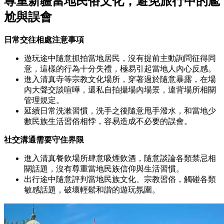
尊重新疆當地民俗文化，避免旅行中的尷
尬與誤會
日常交往相處注意事項
遊玩途中隨意抓拍當地居民，沒有提前主動詢問征得同
意，這樣的行為十分失禮，極易引起當地人內心反感。
進入清真寺等宗教文化場所，穿著過於隨意暴露，在場
內大聲交談喧嘩，還私自拍攝場內場景，違背場所相關
管理規定。
延續日常洗漱習慣，洗手之後隨意甩手潑水，和當地少
數民族生活習俗相悖，容易造成不必要的誤會。
社交溝通需要守住界限
進入清真餐飲場所肆意吸煙飲酒，隨意談論各類禁忌相
關話題，沒有尊重當地民族信仰與生活習慣。
出行途中隨意評判當地民族文化、宗教習俗，觸碰各類
敏感話題，破壞輕鬆和諧的遊玩氛圍。