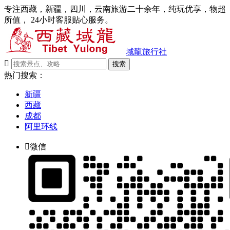
专注西藏，新疆，四川，云南旅游二十余年，纯玩优享，物超
所值， 24小时客服贴心服务。
域龍旅行社

搜索
热门搜索：
新疆
西藏
成都
阿里环线

微信