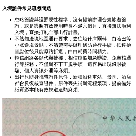
入境證件常見疏忽問題
忽略簽證與護照硬性標準，沒有提前辦理合規旅遊簽
證，或是護照有效使用時長不滿六個月，直接無法順利
入境，直接打亂全部出行計畫。
不熟知邊境地區通行要求，去往塔什庫爾幹、白哈巴等
小眾邊境景點，不清楚需要辦理邊防通行手續，抵達檢
查點位後只能原路折返，白白耗費時間精力。
輕信網路各類代辦捷徑，相信虛假加急辦證、免審核通
行等服務，不僅辦不下正規手續，還容易出現錢財被
騙、個人資訊外泄等麻煩。
出行只隨身攜帶證件原件，新疆沿途車站、景區、酒店
都會反復核查證件，原件丟失補辦流程繁瑣，提前備好
紙質影本能有效規避這類麻煩。