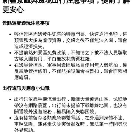
新疆景區與邊境出行注意事項，提前了解
更安心
景點遊覽遊玩注意事項
輕信景區周邊黃牛兜售的特惠門票、快速通行名額，這
類票務大多為虛假資源，交錢之後不僅無法入園，還會
造成經濟損失。
不提前熟知景區免費政策，不知情之下被不法人員騙取
古城入園費用，平白無故花費冤枉錢。
在邊境管控區、軍事周邊區域私自使用無人機航拍，違
反當地管控條例，不僅航拍設備會被暫扣，還會面臨相
應處罰。
出行通訊與應急小知識
出行只依靠手機流量出行，新疆大量偏遠山區、戈壁地
帶沒有網路覆蓋，出行前未提前下載離線地圖，也沒有
開通境外漫遊服務，極易陷入失聯困境。
沒有提前留存各類應急聯繫電話，在外遇到身體不適、
車輛故障、迷路走失等突發狀況時，無法第一時間尋求
外界幫助。