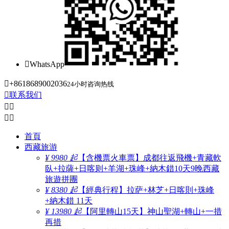

WhatsApp

+8618689002036
24小时咨询热线

联系我们




首頁
西藏旅游
¥ 9980 起
【含機票火車票】成都往返飛機+青藏軟
臥+拉薩+日喀则+羊湖+珠峰+納木錯10天9晚西藏
旅遊拼團
¥ 8380 起
【經典行程】拉萨+林芝+日喀則+珠峰
+納木錯 11天
¥ 13980 起
【阿里轉山15天】神山聖湖+轉山+一措
再措