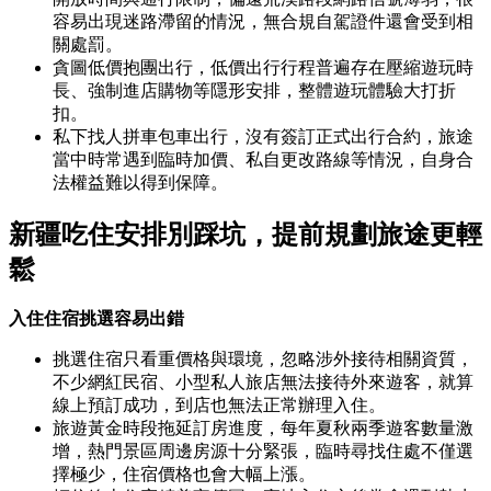
容易出現迷路滯留的情況，無合規自駕證件還會受到相
關處罰。
貪圖低價抱團出行，低價出行行程普遍存在壓縮遊玩時
長、強制進店購物等隱形安排，整體遊玩體驗大打折
扣。
私下找人拼車包車出行，沒有簽訂正式出行合約，旅途
當中時常遇到臨時加價、私自更改路線等情況，自身合
法權益難以得到保障。
新疆吃住安排別踩坑，提前規劃旅途更輕
鬆
入住住宿挑選容易出錯
挑選住宿只看重價格與環境，忽略涉外接待相關資質，
不少網紅民宿、小型私人旅店無法接待外來遊客，就算
線上預訂成功，到店也無法正常辦理入住。
旅遊黃金時段拖延訂房進度，每年夏秋兩季遊客數量激
增，熱門景區周邊房源十分緊張，臨時尋找住處不僅選
擇極少，住宿價格也會大幅上漲。