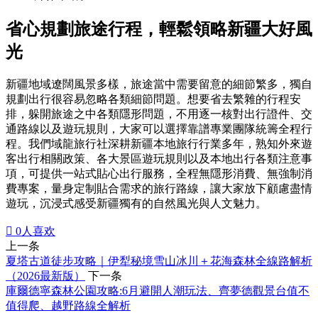
省心規劃旅途行程，輕鬆領略新疆大好風
光
新疆地域遼闊風景多樣，旅途當中需要留意的細節繁多，獨自
規劃出行很容易忽略各類細節問題。想要省去繁雜的行程安
排，躲開旅途之中各類隱形問題，不用逐一核對出行證件、交
通路線以及遊玩規則，大家可以選擇靠譜專業團隊統籌全程行
程。我們域龍旅行社深耕新疆本地旅行行業多年，熟知外來遊
客出行相關政策、各大景區遊玩規則以及本地出行各類注意事
項，可提供一站式貼心出行服務，全程無隱形消費、無強制消
費專案，量身定制貼合需求的旅行路線，讓大家放下顧慮盡情
遊玩，沉浸式感受新疆獨有的自然風光與人文魅力。

0
人喜欢
上一条
夏塔古道徒步攻略｜伊犁秘境雪山冰川＋花海森林全線路解析
（2026最新版）
下一条
庫爾德寧森林公園攻略:6月避開人潮玩法、齊夢德觀景台值不
值得爬、越野路線全解析