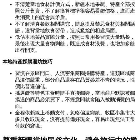
不清楚當地食材計價方式，新疆本地果蔬、特產全部按
照公斤售賣，不了解換算標準很容易看錯價格，進而產
生消費上的誤會與矛盾。
不了解清真餐飲相關講究，隨意提及禁忌食材與相關話
語，違背當地飲食習俗，造成尷尬的相處局面。
低估本地菜品實際分量，按照日常用餐習慣大量點餐，
最後出現大量食物剩餘，既造成食材浪費，也增加多餘
出行開支。
本地特產採購避坑技巧
習慣在景區門口、人流密集商圈採購特產，這類區域商
品溢價嚴重，部分商品還存在品質參差不齊的情況，性
價比普遍偏低。
挑選饢等特色主食時隨手直接觸碰，當地商戶默認被觸
摸過的商品必須買下，不經意間就會陷入被動消費的局
面。
全程依賴線上移動支付，忽略偏遠鄉鎮、牧區小集市大
多只收取現金，沒有提前備好現金，容易出現無法正常
付款的窘境。