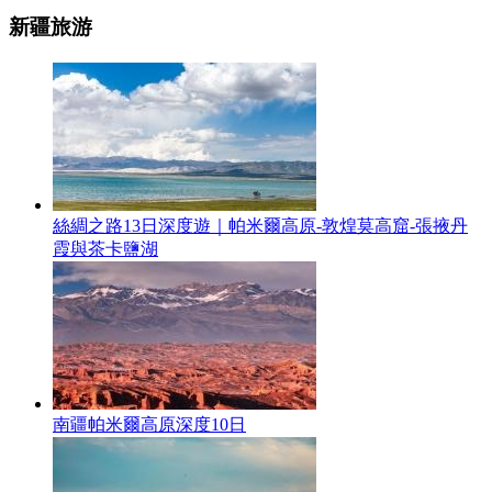
新疆旅游
絲綢之路13日深度遊｜帕米爾高原-敦煌莫高窟-張掖丹
霞與茶卡鹽湖
南疆帕米爾高原深度10日