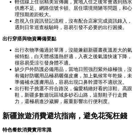
輕信線上住宿精美宣傳圖，實地入住之後常會遇到熱水
供應不足、網路信號卡頓、居住環境簡陋等問題，和心
理預期差距較大。
忽視入住資訊登記流程，沒有配合店家完成資訊錄入，
遇到日常巡查核驗時，容易引發不必要的出行困擾。
出行穿搭與物資籌備要點
出行衣物準備過於單薄，沒能兼顧新疆晝夜溫差大的氣
候特點，白天體感溫熱舒適，入夜之後氣溫快速下降，
很容易受涼引發身體不適。
缺少戶外防護必備用品，當地日照強烈紫外線極強，沒
有備好防曬用品極易曬傷皮膚，加上氣候常年乾燥，未
準備補水護膚用品，容易出現口鼻幹澀等不適狀況。
出行鞋子挑選不符合路況，偏愛精緻好看的涼鞋、高跟
鞋，新疆多數遊玩區域多砂石山路，這類鞋子行走費
力，還極易進沙崴腳，嚴重影響出行便利度。
新疆旅遊消費避坑指南，避免花冤枉錢
特色餐飲消費實用常識