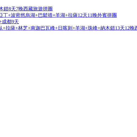
木錯8天7晚西藏旅遊拼團
亞丁+波密然烏湖+巴鬆措+羊湖+拉薩12天11晚外賓拼團
+成都9天
+拉薩+林芝+南迦巴瓦峰+日喀则+羊湖+珠峰+納木錯13天12