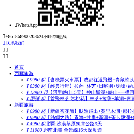

WhatsApp

+8618689002036
24小时咨询热线

联系我们




首頁
西藏旅游
¥ 9980 起
【含機票火車票】成都往返飛機+青藏軟臥+
¥ 8380 起
【經典行程】拉萨+林芝+日喀則+珠峰+納木
¥ 13980 起
【阿里轉山15天】神山聖湖+轉山+一措
¥ 面議 起
【首飛林芝 赏桃花】林芝+拉薩+羊湖+青
新疆旅游
¥ 6980 起
【新疆杏花節】臥進飛出+賽里木湖+那拉
¥ 9980 起
【絲綢之路】青海+甘肅+新疆+茶卡鹽湖+
¥ 4980 起
北疆·沙漠草原獨庫公路9天
¥ 11980 起
南北疆·全景線16天深度遊