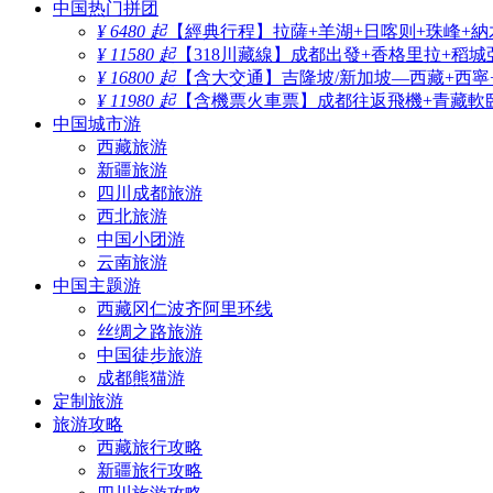
中国热门拼团
¥ 6480 起
【經典行程】拉薩+羊湖+日喀则+珠峰+納
¥ 11580 起
【318川藏線】成都出發+香格里拉+稻城
¥ 16800 起
【含大交通】吉隆坡/新加坡—西藏+西寧
¥ 11980 起
【含機票火車票】成都往返飛機+青藏軟臥
中国城市游
西藏旅游
新疆旅游
四川成都旅游
西北旅游
中国小团游
云南旅游
中国主题游
西藏冈仁波齐阿里环线
丝绸之路旅游
中国徒步旅游
成都熊猫游
定制旅游
旅游攻略
西藏旅行攻略
新疆旅行攻略