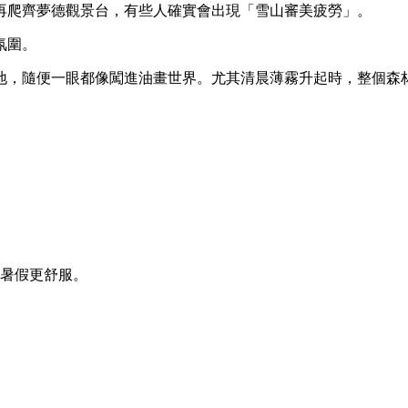
再爬齊夢德觀景台，有些人確實會出現「雪山審美疲勞」。
氛圍。
地，隨便一眼都像闖進油畫世界。尤其清晨薄霧升起時，整個森
和暑假更舒服。