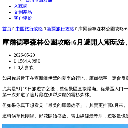
四川旅游攻略
入藏函
文創產品
客户评价
首页
中国旅行攻略
新疆旅行攻略
庫爾德寧森林公園攻略:



庫爾德寧森林公園攻略:6月避開人潮玩
2026-05-20

1564人阅读

0人喜欢
如果你最近正在查新疆伊犁的夏季旅行地，庫爾德寧一定會反
尤其是5月19日旅遊節之後，整個景區直接爆滿。從景區入口
第一次知道了這片藏在伊犁深處的雲杉森林。
但如果你真正想看見「最美的庫爾德寧」，其實更推薦6月來。
這時候草原剛綠、野花開始盛放、雪山線條最乾淨，遊客量也