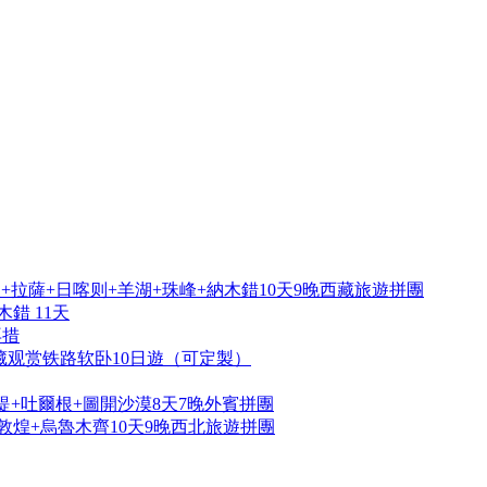
拉薩+日喀则+羊湖+珠峰+納木錯10天9晚西藏旅遊拼團
錯 11天
再措
藏观赏铁路软卧10日遊（可定製）
提+吐爾根+圖開沙漠8天7晚外賓拼團
敦煌+烏魯木齊10天9晚西北旅遊拼團