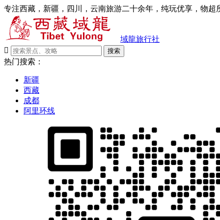
专注西藏，新疆，四川，云南旅游二十余年，纯玩优享，物超所
域龍旅行社

搜索
热门搜索：
新疆
西藏
成都
阿里环线