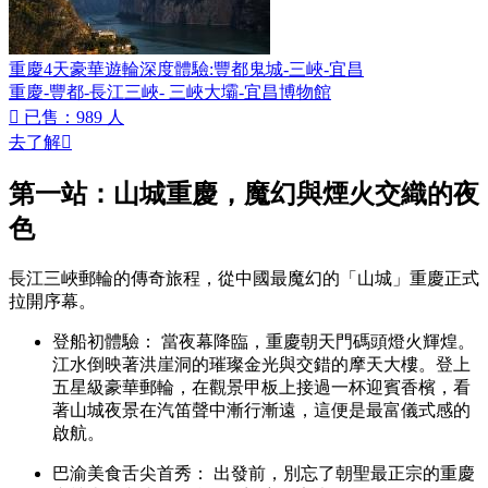
重慶4天豪華遊輪深度體驗:豐都鬼城-三峽-宜昌
重慶-豐都-長江三峽- 三峽大壩-宜昌博物館

已售：989 人
去了解

第一站：山城重慶，魔幻與煙火交織的夜
色
長江三峽郵輪的傳奇旅程，從中國最魔幻的「山城」重慶正式
拉開序幕。
登船初體驗： 當夜幕降臨，重慶朝天門碼頭燈火輝煌。
江水倒映著洪崖洞的璀璨金光與交錯的摩天大樓。登上
五星級豪華郵輪，在觀景甲板上接過一杯迎賓香檳，看
著山城夜景在汽笛聲中漸行漸遠，這便是最富儀式感的
啟航。
巴渝美食舌尖首秀： 出發前，別忘了朝聖最正宗的重慶