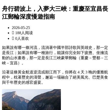
舟行碧波上，入夢大三峽：重慶至宜昌長
江郵輪深度慢遊指南
2026-05-25

188人阅读

0人喜欢
如果說有哪一條河流，流淌著中國半部詩歌與英雄史，那一定
是長江；如果說有哪一種旅行，能讓你完全卸下疲憊、坐擁流
動的山水畫卷，那一定是長江三峽豪華郵輪（重慶－豐都－三
峽－宜昌）。
沿著這條黃金航道逆流或順江而下，你將在 4 天 3 晚的優雅航
程中，枕著歷史的濤聲，邂逅一場融合了絕美風光、巴楚美食
與千年歷史的感官盛宴。