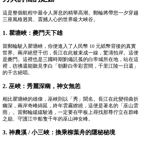
這是整個航程中最令人屏息的精華高潮。郵輪將帶您一夕穿越
三座風格迥異、震撼人心的世界級大峽谷。
1. 瞿塘峽：夔門天下雄
當郵輪駛入瞿塘峽，你便進入了人民幣 10 元紙幣背後的真實
世界。兩岸絕壁千仞，長江在此被束成一線，驚濤拍岸。這便
是夔門。這裡也是三國時期劉備託孤的白帝城所在地，站在這
裡，彷彿還能聽見李白「朝辭白帝彩雲間，千里江陵一日還」
的千古絕唱。
2. 巫峽：秀麗深幽，神女無恙
相比瞿塘峽的雄偉，巫峽則以「秀」聞名。長江在此變得曲折
幽深，兩岸奇峰綿延，終年雲霧繚繞，這便是著名的「巫山雲
雨」。當郵輪緩緩駛過，一定要在甲板上尋找那尊佇立在群峰
之巔、守護江中船隻千年的巫山神女峰。
3. 神農溪 / 小三峽：換乘柳葉舟的隱秘秘境