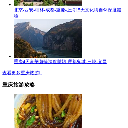
北京-西安-桂林-成都-重慶-上海15天文化與自然深度體
驗
重慶4天豪華遊輪深度體驗:豐都鬼城-三峽-宜昌
查看更多重庆旅游

重庆旅游攻略