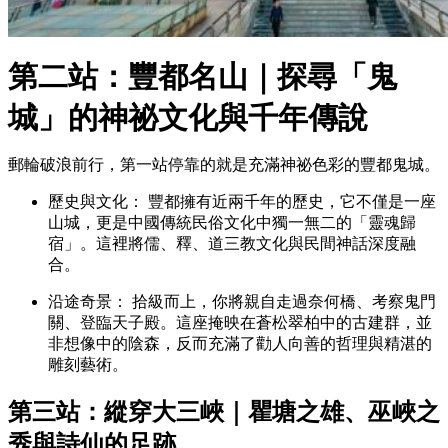
第二站：豐都名山｜探尋「鬼
城」的神祕文化與千年傳說
郵輪破浪前行，第一站停靠的就是充滿神祕色彩的豐都鬼城。
歷史與文化： 豐都擁有近兩千年的歷史，它不僅是一座
山城，更是中國傳統民俗文化中獨一無二的「靈魂歸
宿」。這裡將儒、釋、道三教文化與民間神話深度融
合。
沿途奇景： 拾級而上，你將親自走過奈何橋、考察鬼門
關、登臨天子殿。這座掩映在蒼松翠柏中的古建群，並
非想像中的陰森，反而充滿了勸人向善的哲理與精湛的
雕刻藝術。
第三站：縱穿大三峽｜瞿塘之雄、巫峽之
秀與詩仙的足跡