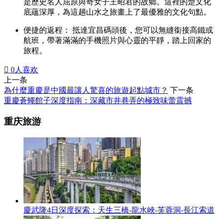
是歷史名人屈原與奇女子王昭君的故鄉。這裡的楚文化
底蘊深厚，為這趟山水之旅畫上了最優雅的文化句點。
便捷的返程： 抵達宜昌碼頭後，您可以無縫銜接高鐵或
航班，帶著滿滿的手機照片與心靈的平靜，踏上回家的
旅程。

0
人喜欢
上一条
為什麼重慶是中國最讓人驚喜的旅遊起點城市？
下一条
重慶蒼蠅館子深度指南：深藏市井巷弄的極致味蕾震撼
重庆旅游
慶武隆4日深度探索：天生三橋-龍水峽-芙蓉洞-長江索道