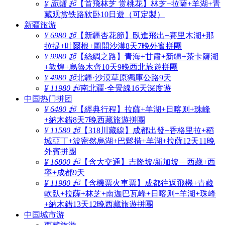
¥ 面議 起
【首飛林芝 赏桃花】林芝+拉薩+羊湖+青
藏观赏铁路软卧10日遊（可定製）
新疆旅游
¥ 6980 起
【新疆杏花節】臥進飛出+賽里木湖+那
拉提+吐爾根+圖開沙漠8天7晚外賓拼團
¥ 9980 起
【絲綢之路】青海+甘肅+新疆+茶卡鹽湖
+敦煌+烏魯木齊10天9晚西北旅遊拼團
¥ 4980 起
北疆·沙漠草原獨庫公路9天
¥ 11980 起
南北疆·全景線16天深度遊
中国热门拼团
¥ 6480 起
【經典行程】拉薩+羊湖+日喀则+珠峰
+納木錯8天7晚西藏旅遊拼團
¥ 11580 起
【318川藏線】成都出發+香格里拉+稻
城亞丁+波密然烏湖+巴鬆措+羊湖+拉薩12天11晚
外賓拼團
¥ 16800 起
【含大交通】吉隆坡/新加坡—西藏+西
寧+成都9天
¥ 11980 起
【含機票火車票】成都往返飛機+青藏
軟臥+拉薩+林芝+南迦巴瓦峰+日喀则+羊湖+珠峰
+納木錯13天12晚西藏旅遊拼團
中国城市游