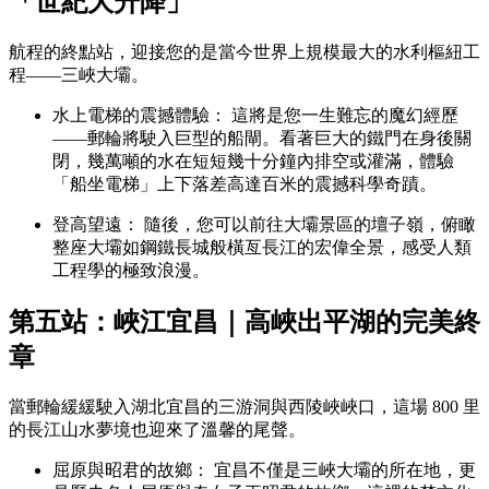
「世紀大升降」
航程的終點站，迎接您的是當今世界上規模最大的水利樞紐工
程——三峽大壩。
水上電梯的震撼體驗： 這將是您一生難忘的魔幻經歷
——郵輪將駛入巨型的船閘。看著巨大的鐵門在身後關
閉，幾萬噸的水在短短幾十分鐘內排空或灌滿，體驗
「船坐電梯」上下落差高達百米的震撼科學奇蹟。
登高望遠： 隨後，您可以前往大壩景區的壇子嶺，俯瞰
整座大壩如鋼鐵長城般橫亙長江的宏偉全景，感受人類
工程學的極致浪漫。
第五站：峽江宜昌｜高峽出平湖的完美終
章
當郵輪緩緩駛入湖北宜昌的三游洞與西陵峽峽口，這場 800 里
的長江山水夢境也迎來了溫馨的尾聲。
屈原與昭君的故鄉： 宜昌不僅是三峽大壩的所在地，更