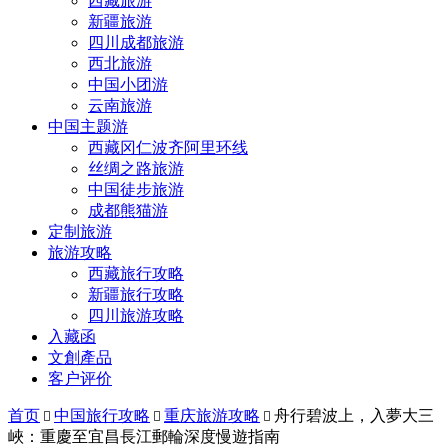
西藏旅游
新疆旅游
四川成都旅游
西北旅游
中国小团游
云南旅游
中国主题游
西藏冈仁波齐阿里环线
丝绸之路旅游
中国徒步旅游
成都熊猫游
定制旅游
旅游攻略
西藏旅行攻略
新疆旅行攻略
四川旅游攻略
入藏函
文創產品
客户评价
首页
中国旅行攻略
重庆旅游攻略
舟行碧波上，入夢大三



峽：重慶至宜昌長江郵輪深度慢遊指南