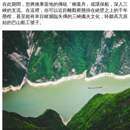
在此期間，您將換乘當地的傳統「柳葉舟」或環保船，深入三
峽的支流。在這裡，你可以近距離觀察懸掛在絕壁之上的千年
懸棺，甚至能有幸目睹瀕臨失傳的三峽纖夫文化，聆聽高亢原
始的巴山船工號子。