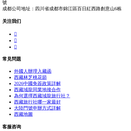
號
成都公司地址：四川省成都市錦江區百日紅西路創意山6栋
关注我们



常見問題
外國人辦理入藏函
西藏林芝桃花節
2026中國免簽政策詳解
西藏域龍同業地接合作
為何選擇西藏域龍旅行社？
西藏旅行社哪一家最好
大陸門號申辦方式詳解
西藏地圖
客服咨询