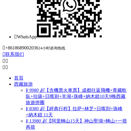

WhatsApp

+8618689002036
24小时咨询热线

联系我们




首頁
西藏旅游
¥ 9980 起
【含機票火車票】成都往返飛機+青藏軟
臥+拉薩+日喀则+羊湖+珠峰+納木錯10天9晚西藏
旅遊拼團
¥ 8380 起
【經典行程】拉萨+林芝+日喀則+珠峰
+納木錯 11天
¥ 13980 起
【阿里轉山15天】神山聖湖+轉山+一措
再措