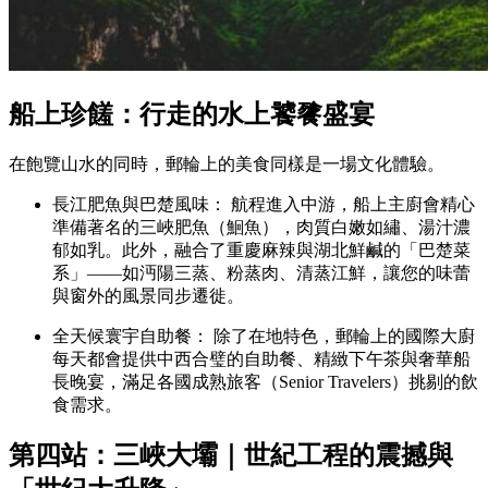
船上珍饈：行走的水上饕餮盛宴
在飽覽山水的同時，郵輪上的美食同樣是一場文化體驗。
長江肥魚與巴楚風味： 航程進入中游，船上主廚會精心
準備著名的三峽肥魚（鮰魚），肉質白嫩如繡、湯汁濃
郁如乳。此外，融合了重慶麻辣與湖北鮮鹹的「巴楚菜
系」——如沔陽三蒸、粉蒸肉、清蒸江鮮，讓您的味蕾
與窗外的風景同步遷徙。
全天候寰宇自助餐： 除了在地特色，郵輪上的國際大廚
每天都會提供中西合璧的自助餐、精緻下午茶與奢華船
長晚宴，滿足各國成熟旅客（Senior Travelers）挑剔的飲
食需求。
第四站：三峽大壩｜世紀工程的震撼與