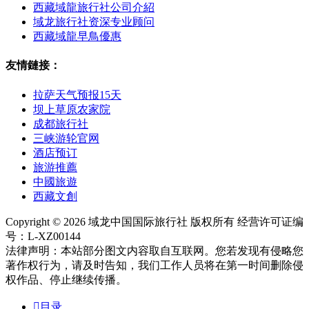
西藏域龍旅行社公司介紹
域龙旅行社资深专业顾问
西藏域龍早鳥優惠
友情鏈接：
拉萨天气预报15天
坝上草原农家院
成都旅行社
三峡游轮官网
酒店预订
旅游推薦
中國旅遊
西藏文創
Copyright © 2026 域龙中国国际旅行社 版权所有 经营许可证编
号：L-XZ00144
法律声明：本站部分图文内容取自互联网。您若发现有侵略您
著作权行为，请及时告知，我们工作人员将在第一时间删除侵
权作品、停止继续传播。

目录