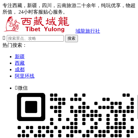
专注西藏，新疆，四川，云南旅游二十余年，纯玩优享，物超
所值， 24小时客服贴心服务。
域龍旅行社

搜索
热门搜索：
新疆
西藏
成都
阿里环线

微信