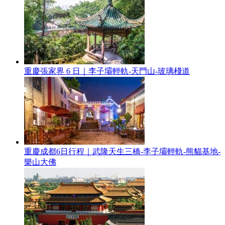
重慶張家界 6 日｜李子壩輕軌-天門山-玻璃棧道
重慶成都6日行程｜武隆天生三橋-李子壩輕軌-熊貓基地-
樂山大佛