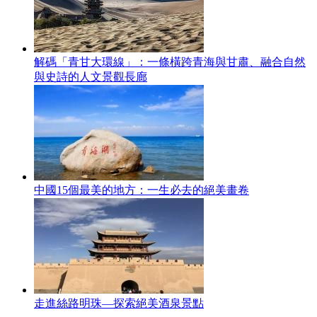
解碼「青甘大環線」：一條橫跨青海與甘肅、融合自然
與史詩的人文景觀長廊
中國15個最美的地方：一生必去的絕美畫卷
走進絲路明珠—探索絕美酒泉景點