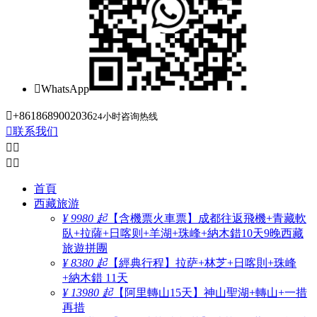

WhatsApp

+8618689002036
24小时咨询热线

联系我们




首頁
西藏旅游
¥ 9980 起
【含機票火車票】成都往返飛機+青藏軟
臥+拉薩+日喀则+羊湖+珠峰+納木錯10天9晚西藏
旅遊拼團
¥ 8380 起
【經典行程】拉萨+林芝+日喀則+珠峰
+納木錯 11天
¥ 13980 起
【阿里轉山15天】神山聖湖+轉山+一措
再措