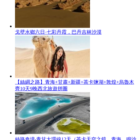
戈壁水鄉六日·七彩丹霞，巴丹吉林沙漠
【絲綢之路】青海+甘肅+新疆+茶卡鹽湖+敦煌+烏魯木
齊10天9晚西北旅遊拼團
絲路奇境‧青甘大環線12天（茶卡天空之鏡、青海、鳴沙