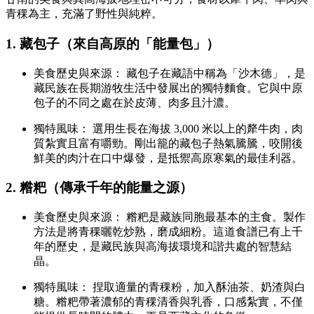
青稞為主，充滿了野性與純粹。
1. 藏包子（來自高原的「能量包」）
美食歷史與來源： 藏包子在藏語中稱為「沙木德」，是
藏民族在長期游牧生活中發展出的獨特麵食。它與中原
包子的不同之處在於皮薄、肉多且汁濃。
獨特風味： 選用生長在海拔 3,000 米以上的犛牛肉，肉
質紮實且富有嚼勁。剛出籠的藏包子熱氣騰騰，咬開後
鮮美的肉汁在口中爆發，是抵禦高原寒氣的最佳利器。
2. 糌粑（傳承千年的能量之源）
美食歷史與來源： 糌粑是藏族同胞最基本的主食。製作
方法是將青稞曬乾炒熟，磨成細粉。這道食譜已有上千
年的歷史，是藏民族與高海拔環境和諧共處的智慧結
晶。
獨特風味： 捏取適量的青稞粉，加入酥油茶、奶渣與白
糖。糌粑帶著濃郁的青稞清香與乳香，口感紮實，不僅