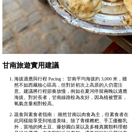
甘南旅遊實用建議
海拔適應與行程 Pacing： 甘南平均海拔約 3,000 米，雖
然不如西藏核心區高，但對於初次上高原的人仍需注
意。建議將行程節奏放慢，例如在夏河停留兩晚以適應
海拔。對於長者，甘南線路較為友好，因為植被豐富，
氧氣含量相對較高。
蔬食與素食者指南： 雖然甘南以肉食為主，但素食者在
此同樣能享受到地道美味。除了青稞糌粑、手工優酪乳
外，當地的烤土豆、爆炒圓白菜以及多種真菌類料理都