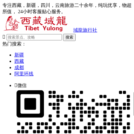
专注西藏，新疆，四川，云南旅游二十余年，纯玩优享，物超
所值， 24小时客服贴心服务。
域龍旅行社

搜索
热门搜索：
新疆
西藏
成都
阿里环线

微信