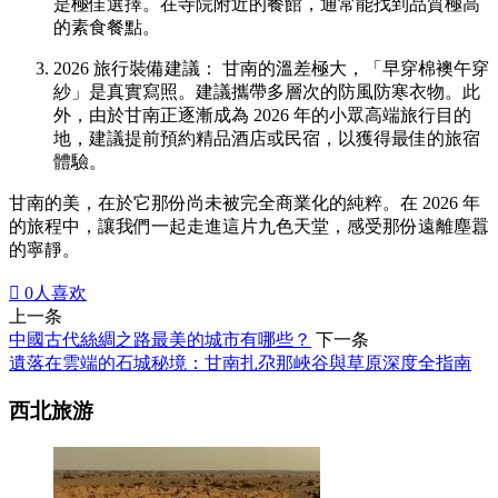
是極佳選擇。在寺院附近的餐館，通常能找到品質極高
的素食餐點。
2026 旅行裝備建議： 甘南的溫差極大，「早穿棉襖午穿
紗」是真實寫照。建議攜帶多層次的防風防寒衣物。此
外，由於甘南正逐漸成為 2026 年的小眾高端旅行目的
地，建議提前預約精品酒店或民宿，以獲得最佳的旅宿
體驗。
甘南的美，在於它那份尚未被完全商業化的純粹。在 2026 年
的旅程中，讓我們一起走進這片九色天堂，感受那份遠離塵囂
的寧靜。

0
人喜欢
上一条
中國古代絲綢之路最美的城市有哪些？
下一条
遺落在雲端的石城秘境：甘南扎尕那峽谷與草原深度全指南
西北旅游