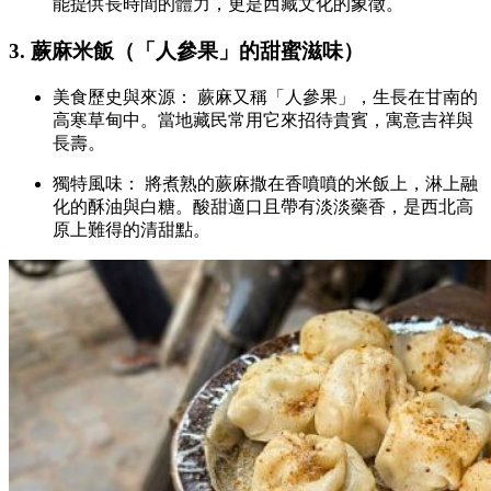
能提供長時間的體力，更是西藏文化的象徵。
3. 蕨麻米飯（「人參果」的甜蜜滋味）
美食歷史與來源： 蕨麻又稱「人參果」，生長在甘南的
高寒草甸中。當地藏民常用它來招待貴賓，寓意吉祥與
長壽。
獨特風味： 將煮熟的蕨麻撒在香噴噴的米飯上，淋上融
化的酥油與白糖。酸甜適口且帶有淡淡藥香，是西北高
原上難得的清甜點。