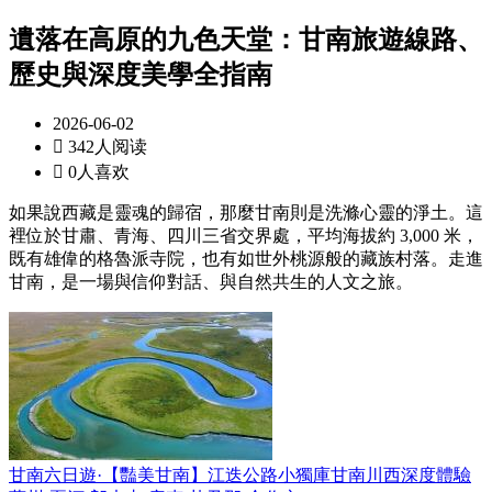
遺落在高原的九色天堂：甘南旅遊線路、
歷史與深度美學全指南
2026-06-02

342人阅读

0人喜欢
如果說西藏是靈魂的歸宿，那麼甘南則是洗滌心靈的淨土。這
裡位於甘肅、青海、四川三省交界處，平均海拔約 3,000 米，
既有雄偉的格魯派寺院，也有如世外桃源般的藏族村落。走進
甘南，是一場與信仰對話、與自然共生的人文之旅。
甘南六日遊·【豔美甘南】江迭公路小獨庫甘南川西深度體驗