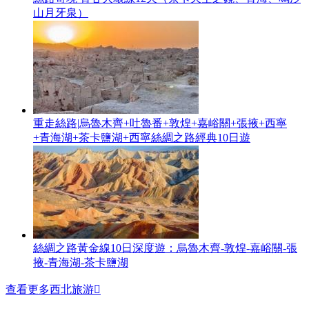
山月牙泉）
重走絲路|烏魯木齊+吐魯番+敦煌+嘉峪關+張掖+西寧
+青海湖+茶卡鹽湖+西寧絲綢之路經典10日遊
絲綢之路黃金線10日深度遊：烏魯木齊-敦煌-嘉峪關-張
掖-青海湖-茶卡鹽湖
查看更多西北旅游
