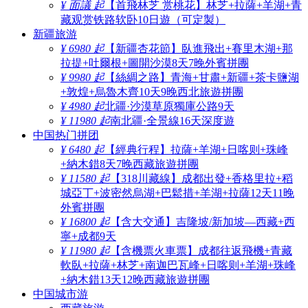
¥ 面議 起
【首飛林芝 赏桃花】林芝+拉薩+羊湖+青
藏观赏铁路软卧10日遊（可定製）
新疆旅游
¥ 6980 起
【新疆杏花節】臥進飛出+賽里木湖+那
拉提+吐爾根+圖開沙漠8天7晚外賓拼團
¥ 9980 起
【絲綢之路】青海+甘肅+新疆+茶卡鹽湖
+敦煌+烏魯木齊10天9晚西北旅遊拼團
¥ 4980 起
北疆·沙漠草原獨庫公路9天
¥ 11980 起
南北疆·全景線16天深度遊
中国热门拼团
¥ 6480 起
【經典行程】拉薩+羊湖+日喀则+珠峰
+納木錯8天7晚西藏旅遊拼團
¥ 11580 起
【318川藏線】成都出發+香格里拉+稻
城亞丁+波密然烏湖+巴鬆措+羊湖+拉薩12天11晚
外賓拼團
¥ 16800 起
【含大交通】吉隆坡/新加坡—西藏+西
寧+成都9天
¥ 11980 起
【含機票火車票】成都往返飛機+青藏
軟臥+拉薩+林芝+南迦巴瓦峰+日喀则+羊湖+珠峰
+納木錯13天12晚西藏旅遊拼團
中国城市游