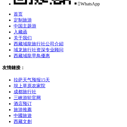

WhatsApp
首页
定制旅游
中国主题游
入藏函
关于我们
西藏域龍旅行社公司介紹
域龙旅行社资深专业顾问
西藏域龍早鳥優惠
友情鏈接：
拉萨天气预报15天
坝上草原农家院
成都旅行社
三峡游轮官网
酒店预订
旅游推薦
中國旅遊
西藏文創