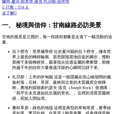
蘭州·夏河·郎木寺·唐克·扎尕那·合作市

已售：574 人
去了解

一、 秘境與信仰：甘南線路必訪美景
甘南的風景是立體的，每一段路程都像是走進了一幅流動的油
畫。
拉卜楞寺：世界藏學府 位於夏河縣的拉卜楞寺，擁有世
界上最長的轉經輪廊。當您跟隨當地信徒的腳步，撥動
那兩千多個轉經筒，聽著指尖掠過金屬的摩擦聲，那種
跨越千年的信仰力量會讓浮躁的心瞬間沉靜下來。
扎尕那：上帝的伊甸園 這是一個隱藏在崇山峻嶺間的藏
族村落，石林、草原、森林與古老的木質藏房交相輝
映。奧地利探險家約瑟夫·洛克（Joseph Rock）曾感嘆：
「我平生未見過如此壯麗的景色。」這裡的清晨雲霧繚
繞，宛如人間仙境。
桑科草原：綠色的地毯 這裡是典型的草甸草原，夏季綠
草如茵，繁花似錦。在草原上騎馬奔騰，或者僅僅是躺