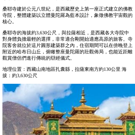
桑耶寺建於公元八世紀，是西藏歷史上第一座正式建立的佛教
寺院，整體建築以立體曼陀羅為藍本設計，象徵佛教宇宙觀的
核心。
桑耶寺的海拔約3,630公尺，與拉薩相近，是西藏各大寺院中
對身體負擔最輕的選擇，非常適合剛開始適應高原的旅客。寺
院客舍就位於這片圓形建築群之內，住宿期間可以在傍晚登上
附近的哈布日山丘，俯瞰整座曼陀羅的壯觀佈局，也能近距離
觀賞僧侶們進行傳統的辯經儀式。
地理位置：西藏山南地區扎囊縣，拉薩東南方約130公里 海
拔：約3,630公尺