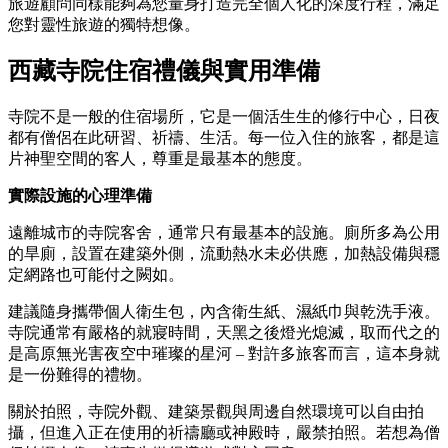
旅遊顧問同樣能夠為您量身打造完全個人化的深度行程，滿足
您對靈性旅遊的獨特想像。
西藏寺院住宿禮儀與實用準備
寺院不是一般的住宿場所，它是一個活生生的修行中心，日夜
都有僧侶在此研習、祈禱、生活。每一位入住的旅客，都是這
片神聖空間的客人，尊重是最基本的態度。
實際設施的心理準備
遠離城市的寺院客舍，通常只有最基本的設施。廁所多為公用
的旱廁，設置在建築外側，流動熱水未必供應，加熱設備與穩
定網路也可能付之闕如。
建議隨身攜帶個人衛生包，內含衛生紙、濕紙巾與乾洗手液。
寺院通常有嚴格的就寢時間，天黑之後燈光熄滅，取而代之的
是高原無光害夜空中璀璨的星河 – 對許多旅客而言，這本身就
是一份難得的禮物。
關於拍照，寺院外觀、建築景觀與周邊自然環境可以自由拍
攝，但進入正在使用的祈禱廳或神殿時，嚴禁拍照。若想為僧