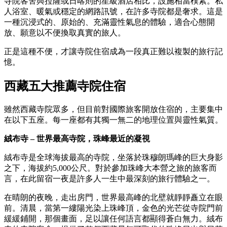
寺院客舍與拉薩或日喀則的星級酒店相比，設施相當樸素。私
人浴室、暖氣或穩定的網路訊號，在許多寺院都是奢求。這是
一種沉浸式的、原始的、充滿靈性氣息的體驗，適合心態開
放、願意以不便換取真實的旅人。
正是這種不便，才讓寺院住宿成為一段真正難以複製的旅行記
憶。
西藏五大推薦寺院住宿
雖然西藏寺院眾多，但目前對國際旅客開放住宿的，主要集中
在以下五座。每一座都有其獨一無二的地理位置與靈性氣質。
絨布寺 – 世界最高寺院，珠峰最近的凝視
絨布寺是全球海拔最高的寺院，坐落於珠穆朗瑪峰的巨大身影
之下，海拔約5,000公尺。對於參加珠峰大本營之旅的旅客而
言，在此留宿一夜是許多人一生中最深刻的旅行體驗之一。
在晴朗的夜晚，走出房門，世界最高峰的北壁就靜靜矗立在眼
前。清晨，當第一縷陽光染上珠峰頂，金色的光芒從寺院門前
緩緩鋪開，那個畫面，足以讓任何語言都顯得蒼白無力。絨布