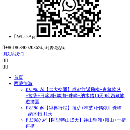

WhatsApp

+8618689002036
24小时咨询热线

联系我们




首頁
西藏旅游
¥ 9980 起
【含大交通】成都往返飛機+青藏軟臥
+拉薩+日喀则+羊湖+珠峰+納木錯10天9晚西藏旅
遊拼團
¥ 8380 起
【經典行程】拉萨+林芝+日喀則+珠峰
+納木錯 11天
¥ 13980 起
【阿里轉山15天】神山聖湖+轉山+一措
再措