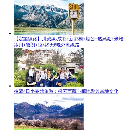
【定製線路】川藏線-成都+新都橋+塔公+然烏湖+米堆
冰川+魯朗+拉薩9天8晚外賓線路
拉薩4日小團體旅遊：探索西藏心臟地帶與當地文化