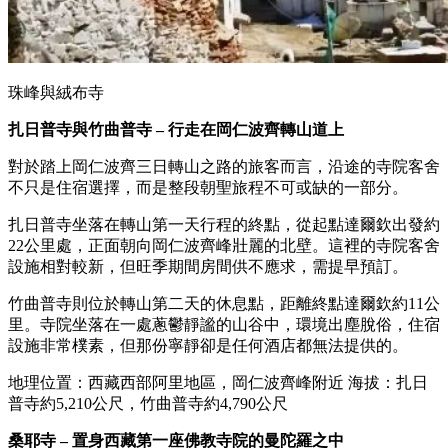
珠峰與絨布寺
扎日普寺與竹曲普寺 – 行走在岡仁波齊轉山道上
對於踏上岡仁波齊三日轉山之路的旅客而言，沿途的寺院客舍
不只是住宿選擇，而是整段朝聖旅程不可或缺的一部分。
扎日普寺坐落在轉山第一天行程的終點，從起點達爾欽出發約
22公里處，正面朝向岡仁波齊峰壯麗的北壁。這裡的寺院客舍
設施相對較新，但旺季期間房間供不應求，需提早預訂。
竹曲普寺則位於轉山第二天的休息點，距離終點達爾欽約11公
里。寺院坐落在一處蔥鬱靜謐的山谷中，環境出塵脫俗，住宿
設施非常樸素，但那份寧靜卻是任何酒店都無法提供的。
地理位置：西藏西部阿里地區，岡仁波齊峰附近 海拔：扎日
普寺約5,210公尺，竹曲普寺約4,790公尺
桑耶寺 – 置身西藏第一座佛教寺院的曼陀羅之中