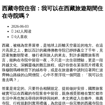
西藏寺院住宿：我可以在西藏旅遊期間住
在寺院嗎？
2026-06-03

242人阅读

0人喜欢
西藏，被稱為世界屋脊，是地球上距離天空最近的地方。在這
片高原之上，數以百計的藏傳佛教寺院已靜靜矗立了千年，見
證著無數朝聖者、修行者與旅人的來去。對許多國際旅客而
言，能夠在寺院中留宿一夜，不只是一次住宿體驗，更是一段
跨越文化、深觸靈魂的難忘旅程。或許你曾在某張照片裡看見
珠穆朗瑪峰映照下的絨布寺，或是在旅遊書中讀到沿著岡仁波
齊轉山路線的山間僧院，心中不禁浮現一個問題：「我可以住
進去嗎？」
答案是肯定的。只要符合相關規定、提前做好安排，國際旅客
確實可以在西藏的寺院客舍中留宿，親身感受那種在繁忙都市
生活中再也無法尋得的寧靜與純粹。本文將從入住條件、推薦
寺院、行程規劃到實用禮儀，為您提供一份完整的西藏寺院住