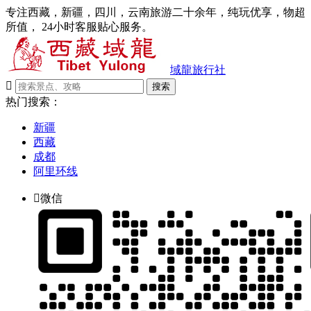
专注西藏，新疆，四川，云南旅游二十余年，纯玩优享，物超
所值， 24小时客服贴心服务。
域龍旅行社

搜索
热门搜索：
新疆
西藏
成都
阿里环线

微信