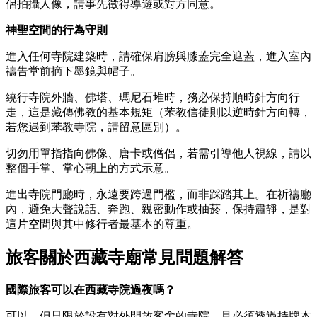
侶拍攝人像，請事先徵得導遊或對方同意。
神聖空間的行為守則
進入任何寺院建築時，請確保肩膀與膝蓋完全遮蓋，進入室內
禱告堂前摘下墨鏡與帽子。
繞行寺院外牆、佛塔、瑪尼石堆時，務必保持順時針方向行
走，這是藏傳佛教的基本規矩（苯教信徒則以逆時針方向轉，
若您遇到苯教寺院，請留意區別）。
切勿用單指指向佛像、唐卡或僧侶，若需引導他人視線，請以
整個手掌、掌心朝上的方式示意。
進出寺院門廳時，永遠要跨過門檻，而非踩踏其上。在祈禱廳
內，避免大聲說話、奔跑、親密動作或抽菸，保持肅靜，是對
這片空間與其中修行者最基本的尊重。
旅客關於西藏寺廟常見問題解答
國際旅客可以在西藏寺院過夜嗎？
可以，但只限於設有對外開放客舍的寺院，且必須透過持牌本