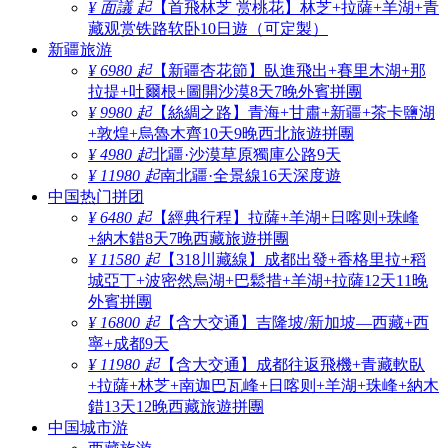
¥ 面議 起
【首飛林芝 赏桃花】林芝+拉薩+羊湖+青
藏观赏铁路软卧10日遊（可定製）
新疆旅游
¥ 6980 起
【新疆杏花節】臥進飛出+賽里木湖+那
拉提+吐爾根+圖開沙漠8天7晚外賓拼團
¥ 9980 起
【絲綢之路】青海+甘肅+新疆+茶卡鹽湖
+敦煌+烏魯木齊10天9晚西北旅遊拼團
¥ 4980 起
北疆·沙漠草原獨庫公路9天
¥ 11980 起
南北疆·全景線16天深度遊
中国热门拼团
¥ 6480 起
【經典行程】拉薩+羊湖+日喀则+珠峰
+納木錯8天7晚西藏旅遊拼團
¥ 11580 起
【318川藏線】成都出發+香格里拉+稻
城亞丁+波密然烏湖+巴鬆措+羊湖+拉薩12天11晚
外賓拼團
¥ 16800 起
【含大交通】吉隆坡/新加坡—西藏+西
寧+成都9天
¥ 11980 起
【含大交通】成都往返飛機+青藏軟臥
+拉薩+林芝+南迦巴瓦峰+日喀则+羊湖+珠峰+納木
錯13天12晚西藏旅遊拼團
中国城市游