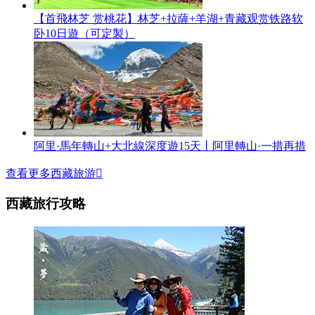
【首飛林芝 赏桃花】林芝+拉薩+羊湖+青藏观赏铁路软
卧10日遊（可定製）
阿里·馬年轉山+大北線深度遊15天丨阿里轉山·一措再措
查看更多西藏旅游

西藏旅行攻略