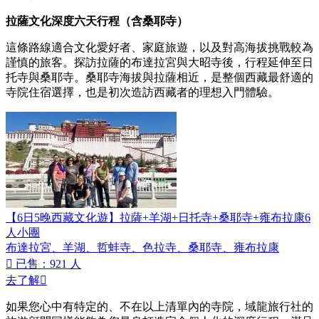
拉薩文化深度六天行程（含桑耶寺）
這條路線適合文化愛好者、家庭旅遊，以及對高海拔挑戰較為
謹慎的旅客。探訪拉薩的布達拉宮與大昭寺後，行程延伸至日
托寺與桑耶寺。桑耶寺海拔與拉薩相近，是整個西藏最舒適的
寺院住宿選擇，也是初次造訪西藏者的理想入門體驗。
【6日5晚西藏文化遊】拉薩+羊湖+日托寺+桑耶寺+雍布拉康6
人小團
布達拉宮、羊湖、哲蚌寺、色拉寺、桑耶寺、雍布拉康

已售：921 人
去了解

如果您心中有特定的、不在以上清單內的寺院，域龍旅行社的