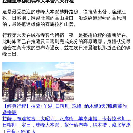
拉薩至珠穆朗瑪峰大本營八天行程
這是最受歡迎的珠峰大本營越野路線，從拉薩出發，途經江
孜、日喀則，翻越壯麗的高山垭口，沿途經過碧藍的高原湖
泊，最終抵達雄偉的喜馬拉雅山麓。
行程第六天在絨布寺客舍留宿一夜，是整趟旅程的靈魂所在。
此時旅客已在拉薩及日喀則完成充分的高原適應，身體狀況最
適合在高海拔的絨布寺過夜，並在次日清晨迎接那道金色的珠
峰日出。
【經典行程】拉薩+羊湖+日喀则+珠峰+納木錯8天7晚西藏旅
遊拼團
拉薩，布達拉宮，大昭寺、八廓街，羊卓雍措，卡若拉冰川，
日喀則，定日，珠峰大本營，紥什倫布寺，納木措，藏北草原

已售：6500 人