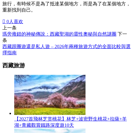
旅行，有時候不是為了抵達某個地方，而是為了在某個地方，
重新找到自己。

0
人喜欢
上一条
瑪旁雍錯的神秘傳說：西藏聖湖的靈性奧秘與自然謎團
下一
条
西藏跟團遊還是私人遊 – 2026年兩種旅遊方式的全面比較與選
擇指南
西藏旅游
【2027首飛林芝赏桃花】林芝+波密野生桃花+拉薩+羊
湖+青藏觀賞鐵路深度遊10天