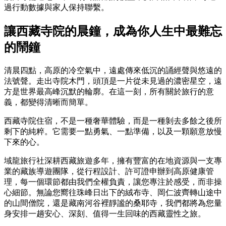
過行動數據與家人保持聯繫。
讓西藏寺院的晨鐘，成為你人生中最難忘
的鬧鐘
清晨四點，高原的冷空氣中，遠處傳來低沉的誦經聲與悠遠的
法號聲。走出寺院木門，頭頂是一片從未見過的濃密星空，遠
方是世界最高峰沉默的輪廓。在這一刻，所有關於旅行的意
義，都變得清晰而簡單。
西藏寺院住宿，不是一種奢華體驗，而是一種剝去多餘之後所
剩下的純粹。它需要一點勇氣、一點準備，以及一顆願意放慢
下來的心。
域龍旅行社深耕西藏旅遊多年，擁有豐富的在地資源與一支專
業的藏族導遊團隊，從行程設計、許可證申辦到高原健康管
理，每一個環節都由我們全權負責，讓您專注於感受，而非操
心細節。無論您嚮往珠峰日出下的絨布寺、岡仁波齊轉山途中
的山間僧院，還是藏南河谷裡靜謐的桑耶寺，我們都將為您量
身安排一趟安心、深刻、值得一生回味的西藏靈性之旅。