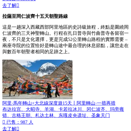
去了解

拉薩至岡仁波齊十五天朝聖路線
這是一趟深入西藏西部阿里地區的史詩級旅程，終點是圍繞岡
仁波齊的三天神聖轉山。行程在扎日普寺與竹曲普寺各留宿一
夜，不只是文化選擇，更是完成52公里轉山路程的實際需要 –
兩座寺院的位置恰好是轉山途中最合理的休息節點，讓您走在
與數百年朝聖者相同的足跡之上。
阿里·馬年轉山+大北線深度遊15天丨阿里轉山·一措再措
布达拉宫、大昭寺、羊湖、卡若拉冰川、冈仁波齐、玛旁雍
错、古格王朝、札达土林、东嘎皮央遗址、圣象天门

已售：987 人
去了解
