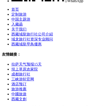

WhatsApp
首页
定制旅游
中国主题游
入藏函
关于我们
西藏域龍旅行社公司介紹
域龙旅行社资深专业顾问
西藏域龍早鳥優惠
友情鏈接：
拉萨天气预报15天
坝上草原农家院
成都旅行社
三峡游轮官网
酒店预订
旅游推薦
中國旅遊
西藏文創