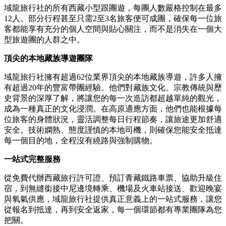
域龍旅行社的所有西藏小型跟團遊，每團人數嚴格控制在最多
12人。部分行程甚至只需2至3名旅客便可成團，確保每一位旅
客都能享有充分的個人空間與貼心關注，而不是消失在一個大
型旅遊團的人群之中。
頂尖的本地藏族導遊團隊
域龍旅行社擁有超過62位業界頂尖的本地藏族導遊，許多人擁
有超過20年的豐富帶團經驗。他們對藏族文化、宗教傳統與歷
史背景的深厚了解，將讓您的每一次造訪都超越單純的觀光，
成為一種真正的文化浸潤。在高原適應方面，他們也能根據每
位旅客的身體狀況，靈活調整每日行程節奏，讓旅途更加舒適
安全。技術嫻熟、態度謹慎的本地司機，則確保您能安全抵達
每一個目的地，全程沒有繞路與強制購物。
一站式完整服務
從免費代辦西藏旅行許可證、預訂青藏鐵路車票、協助升級住
宿，到無縫銜接中尼邊境轉乘、機場及火車站接送、歡迎晚宴
與氧氣供應，域龍旅行社提供真正意義上的一站式服務，讓您
從報名到抵達，再到安全返家，每一個環節都有專業團隊為您
把關。