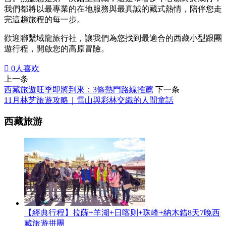
我們都將以最專業的在地服務與最真誠的藏式熱情，陪伴您走
完這趟旅程的每一步。
歡迎聯繫域龍旅行社，讓我們為您找到最適合的西藏小型跟團
遊行程，開啟您的高原冒險。

0
人喜欢
上一条
西藏旅遊旺季即將到來：3條熱門路線推薦
下一条
11月林芝旅遊攻略｜雪山與彩林交織的人間童話
西藏旅游
【經典行程】拉薩+羊湖+日喀则+珠峰+納木錯8天7晚西
藏旅遊拼團