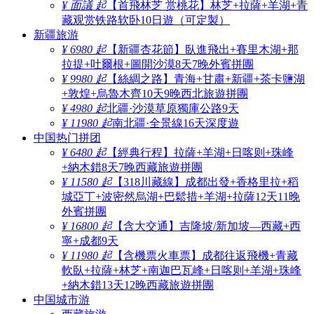
¥ 面議 起
【首飛林芝 赏桃花】林芝+拉薩+羊湖+青
藏观赏铁路软卧10日遊（可定製）
新疆旅游
¥ 6980 起
【新疆杏花節】臥進飛出+賽里木湖+那
拉提+吐爾根+圖開沙漠8天7晚外賓拼團
¥ 9980 起
【絲綢之路】青海+甘肅+新疆+茶卡鹽湖
+敦煌+烏魯木齊10天9晚西北旅遊拼團
¥ 4980 起
北疆·沙漠草原獨庫公路9天
¥ 11980 起
南北疆·全景線16天深度遊
中国热门拼团
¥ 6480 起
【經典行程】拉薩+羊湖+日喀则+珠峰
+納木錯8天7晚西藏旅遊拼團
¥ 11580 起
【318川藏線】成都出發+香格里拉+稻
城亞丁+波密然烏湖+巴鬆措+羊湖+拉薩12天11晚
外賓拼團
¥ 16800 起
【含大交通】吉隆坡/新加坡—西藏+西
寧+成都9天
¥ 11980 起
【含機票火車票】成都往返飛機+青藏
軟臥+拉薩+林芝+南迦巴瓦峰+日喀则+羊湖+珠峰
+納木錯13天12晚西藏旅遊拼團
中国城市游