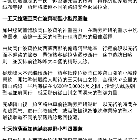
本營度過難忘的一夜，仰望無光害的銀河，再探訪世界最高的
絨布寺後，旅程將取道不同的路線安全返回拉薩。
十五天拉薩至岡仁波齊朝聖小型跟團遊
如果您渴望體驗岡仁波齊的神聖靈力，在瑪旁雍錯的聖水中洗
滌靈魂，這條十五天的朝聖行程將是您的最佳選擇。
由於岡仁波齊位於西藏西部的偏遠阿里地區，行程前段以充裕
而不趕路的節奏，帶領旅客從拉薩逐步西行，途中造訪日喀
則，並安排前往珠峰大本營的精彩支線。
從珠峰大本營繼續西行，旅客抵達位於岡仁波齊山腳的小城達
爾欽，開始準備最讓人期待的三天轉山之旅。全程約52公里的
轉山路線，平均海拔在4,600至5,000公尺之間，沿途與藏族朝
聖者並肩同行，感受那份從山川之間湧來的聖潔力量。
完成轉山後，旅客將乘車前往瑪旁雍錯湖畔，以充裕的時間在
湖邊冥想、進行宗教儀式，或汲取被視為能洗滌業障的聖水，
最後取道不同的景觀路線返回拉薩。
七天拉薩至加德滿都越野小型跟團遊