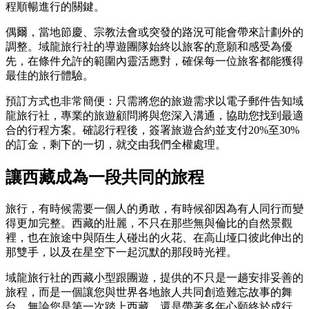
程順暢進行的關鍵。
偶爾，當地節慶、宗教法會或突發的路況可能會帶來計劃外的
調整。域龍旅行社的導遊團隊始終以旅客的意願和感受為優
先，在條件允許的範圍內靈活應對，確保每一位旅客都能獲得
最佳的旅行體驗。
預訂方式也非常簡便：只需將您的旅遊需求以電子郵件告知域
龍旅行社，專業的旅遊顧問將與您深入溝通，協助您找到最適
合的行程方案。確認行程後，簽署旅遊合約並支付20%至30%
的訂金，剩下的一切，就交由我們全權處理。
讓西藏成為一段共同的旅程
旅行，有時候需要一個人的勇敢，有時候卻因為有人同行而變
得更加完整。西藏的壯麗，不只在那些無與倫比的自然景觀
裡，也在旅途中與陌生人碰出的火花、在高山垭口彼此伸出的
那雙手，以及在星空下一起沉默的那段時光裡。
域龍旅行社的西藏小型跟團遊，提供的不只是一趟安排妥善的
旅程，而是一個讓您與世界各地旅人共同創造難忘故事的舞
台。無論您是第一次踏上西藏，還是帶著多年心願終於成行，