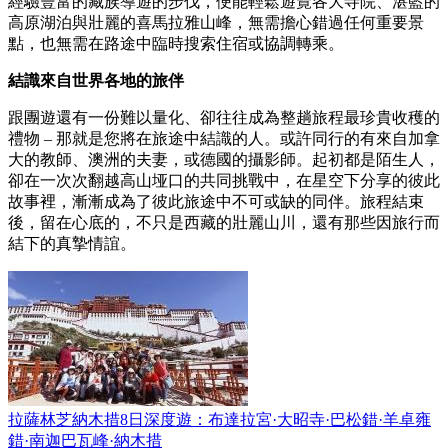
經驗豐富的藏族導遊的步伐，便能輕鬆遊覽各大寺院、湛藍的
高原湖泊與壯麗的喜馬拉雅山峰，無需擔心錯過任何重要景
點，也無需在路途中臨時搜索住宿或協調轉乘。
結識來自世界各地的旅伴
跟團遊還有一份難以量化、卻往往成為整趟旅程最珍貴收穫的
禮物 – 那就是您將在旅途中結識的人。或許同行的有來自加拿
大的教師、澳洲的夫妻，或德國的攝影師。起初都是陌生人，
卻在一次次翻越高山垭口的共同挑戰中，在星空下分享的彼此
故事裡，漸漸成為了彼此旅途中不可或缺的同伴。旅程結束
後，留在心底的，不只是西藏的壯麗山川，還有那些因旅行而
結下的真摯情誼。
拉薩林芝納木措8日深度遊：布達拉宮·大昭寺·巴松錯·羊卓雍
錯·南迦巴瓦峰·納木措