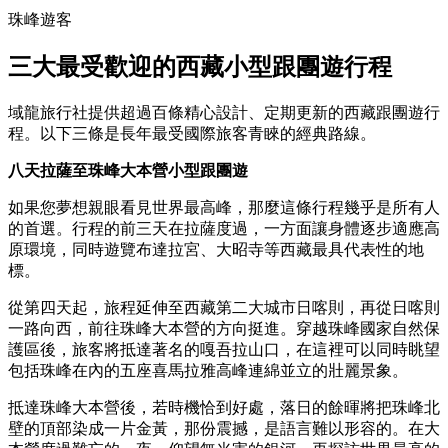
珠峰遊客
三大最受歡迎的西藏小型跟團遊行程
域龍旅行社提供超過百條精心設計、定期更新的西藏跟團遊行
程。以下三條是長年最受國際旅客青睞的經典路線。
八天拉薩至珠峰大本營小型跟團遊
如果您夢想親眼看見世界最高峰，那麼這條行程幾乎是所有人
的首選。行程的前三天在拉薩度過，一方面讓身體逐步適應高
原環境，同時遊覽布達拉宮、大昭寺等西藏最具代表性的地
標。
從第四天起，旅程延伸至西藏第二大城市日喀則，再從日喀則
一路向西，前往珠峰大本營的方向挺進。穿越珠峰國家自然保
護區後，旅客將抵達著名的嘎吾拉山口，在這裡可以同時眺望
包括珠峰在內的五座喜馬拉雅高峰連綿並立的壯麗景象。
抵達珠峰大本營後，若時機恰到好處，落日的餘暉將把珠峰北
壁的頂部染成一片金黃，那份震撼，是語言難以形容的。在大