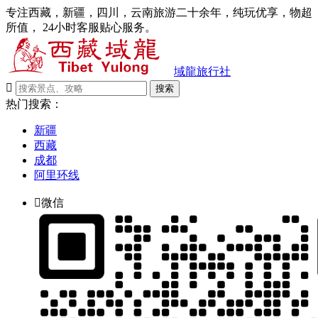
专注西藏，新疆，四川，云南旅游二十余年，纯玩优享，物超
所值， 24小时客服贴心服务。
域龍旅行社

搜索
热门搜索：
新疆
西藏
成都
阿里环线

微信