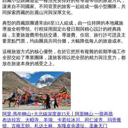
西藏小型跟團遊是一種預先安排好的有導遊帶領的旅遊方式，
讓來自不同國家、不同背景的旅客一起組成一個小型團隊，共
同探索西藏的壯麗山河與深厚文化。
典型的西藏跟團通常由6至12人組成，由一位持牌的本地藏族
導遊全程帶領。行程採用固定出發日期與精心設計的經典路
線，主要旅遊費用包括交通、導遊費、住宿、旅行許可證及主
要景點門票，均由團員共同分攤，大幅降低每人的旅遊成本。
這種旅遊方式的核心優勢，在於它把所有複雜的前期準備工作
全部交給了專業團隊，讓旅客得以把全部的精力與注意力，都
放在旅途本身的感受之上。
阿里·馬年轉山+大北線深度遊15天丨阿里轉山·一措再措
布达拉宫、大昭寺、羊湖、卡若拉冰川、冈仁波齐、玛旁雍
错、古格王朝、札达土林、东嘎皮央遗址、圣象天门