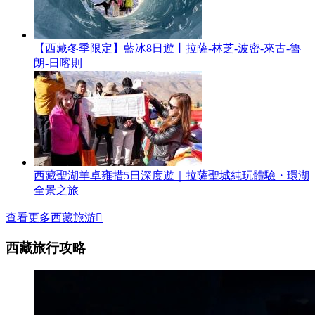
【西藏冬季限定】藍冰8日遊丨拉薩-林芝-波密-來古-魯
朗-日喀則
西藏聖湖羊卓雍措5日深度遊｜拉薩聖城純玩體驗・環湖
全景之旅
查看更多西藏旅游

西藏旅行攻略