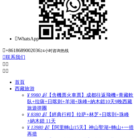

WhatsApp

+8618689002036
24小时咨询热线

联系我们




首頁
西藏旅游
¥ 9980 起
【含機票火車票】成都往返飛機+青藏軟
臥+拉薩+日喀则+羊湖+珠峰+納木錯10天9晚西藏
旅遊拼團
¥ 8380 起
【經典行程】拉萨+林芝+日喀則+珠峰
+納木錯 11天
¥ 13980 起
【阿里轉山15天】神山聖湖+轉山+一措
再措