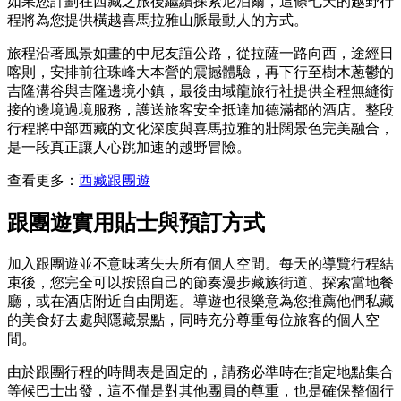
如果您計劃在西藏之旅後繼續探索尼泊爾，這條七天的越野行
程將為您提供橫越喜馬拉雅山脈最動人的方式。
旅程沿著風景如畫的中尼友誼公路，從拉薩一路向西，途經日
喀則，安排前往珠峰大本營的震撼體驗，再下行至樹木蔥鬱的
吉隆溝谷與吉隆邊境小鎮，最後由域龍旅行社提供全程無縫銜
接的邊境過境服務，護送旅客安全抵達加德滿都的酒店。整段
行程將中部西藏的文化深度與喜馬拉雅的壯闊景色完美融合，
是一段真正讓人心跳加速的越野冒險。
查看更多：
西藏跟團遊
跟團遊實用貼士與預訂方式
加入跟團遊並不意味著失去所有個人空間。每天的導覽行程結
束後，您完全可以按照自己的節奏漫步藏族街道、探索當地餐
廳，或在酒店附近自由閒逛。導遊也很樂意為您推薦他們私藏
的美食好去處與隱藏景點，同時充分尊重每位旅客的個人空
間。
由於跟團行程的時間表是固定的，請務必準時在指定地點集合
等候巴士出發，這不僅是對其他團員的尊重，也是確保整個行