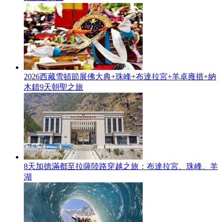
2026西藏雪頓節展佛大典+珠峰+布達拉宮+羊卓雍措+納
木錯9天朝聖之旅
8天加德滿都至拉薩陸路穿越之旅：布達拉宮、珠峰、羊
湖