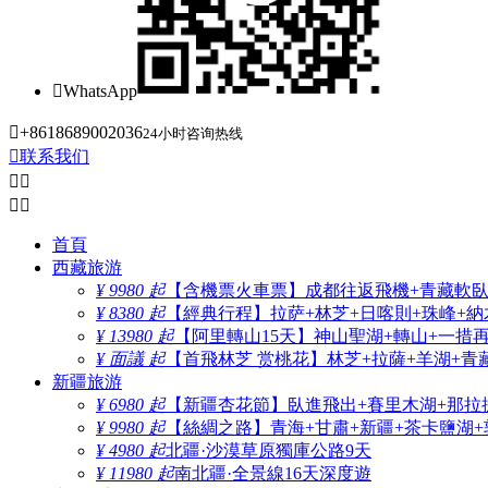

WhatsApp

+8618689002036
24小时咨询热线

联系我们




首頁
西藏旅游
¥ 9980 起
【含機票火車票】成都往返飛機+青藏軟臥+
¥ 8380 起
【經典行程】拉萨+林芝+日喀則+珠峰+納木
¥ 13980 起
【阿里轉山15天】神山聖湖+轉山+一措
¥ 面議 起
【首飛林芝 赏桃花】林芝+拉薩+羊湖+青
新疆旅游
¥ 6980 起
【新疆杏花節】臥進飛出+賽里木湖+那拉
¥ 9980 起
【絲綢之路】青海+甘肅+新疆+茶卡鹽湖+
¥ 4980 起
北疆·沙漠草原獨庫公路9天
¥ 11980 起
南北疆·全景線16天深度遊