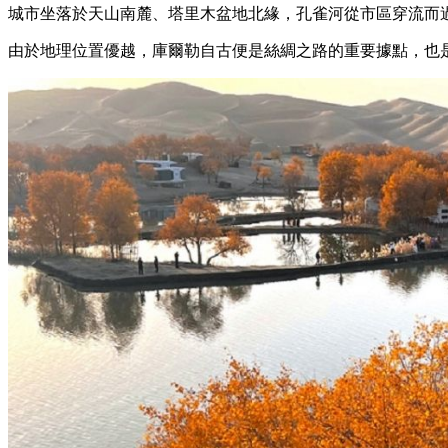
城市坐落於天山南麓、塔里木盆地北緣，孔雀河從市區穿流而
由於地理位置優越，庫爾勒自古便是絲綢之路的重要據點，也