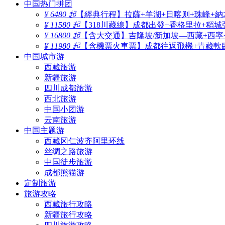
中国热门拼团
¥ 6480 起
【經典行程】拉薩+羊湖+日喀则+珠峰+納
¥ 11580 起
【318川藏線】成都出發+香格里拉+稻城
¥ 16800 起
【含大交通】吉隆坡/新加坡—西藏+西寧
¥ 11980 起
【含機票火車票】成都往返飛機+青藏軟臥
中国城市游
西藏旅游
新疆旅游
四川成都旅游
西北旅游
中国小团游
云南旅游
中国主题游
西藏冈仁波齐阿里环线
丝绸之路旅游
中国徒步旅游
成都熊猫游
定制旅游
旅游攻略
西藏旅行攻略
新疆旅行攻略