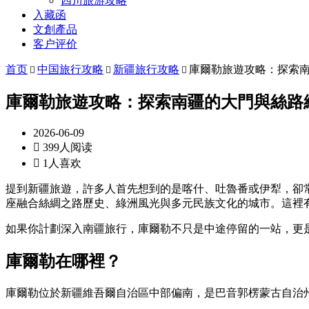
四川旅游攻略
入藏函
文創產品
客户评价
首页
中国旅行攻略
新疆旅行攻略
庫爾勒旅遊攻略：探索



庫爾勒旅遊攻略：探索南疆的大門與絲路
2026-06-09

399人阅读

1人喜欢
提到新疆旅遊，許多人首先想到的是喀什、吐魯番或伊犁，卻
座融合絲綢之路歷史、綠洲風光與多元民族文化的城市。這裡
如果你計劃深入南疆旅行，庫爾勒不只是中途停留的一站，更
庫爾勒在哪裡？
庫爾勒位於新疆維吾爾自治區中部偏南，是巴音郭楞蒙古自治