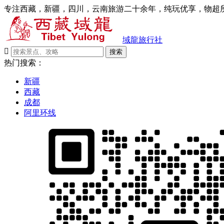
专注西藏，新疆，四川，云南旅游二十余年，纯玩优享，物超所
域龍旅行社

搜索
热门搜索：
新疆
西藏
成都
阿里环线