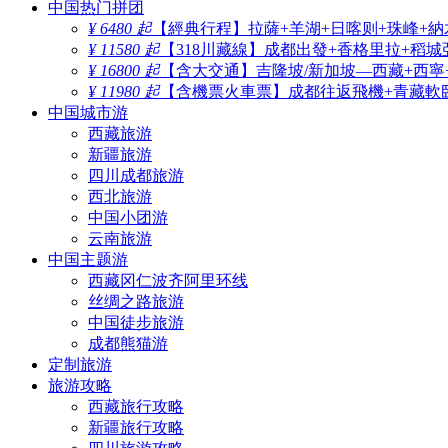
中国热门拼团
¥ 6480 起
【經典行程】拉薩+羊湖+日喀则+珠峰+納
¥ 11580 起
【318川藏線】成都出發+香格里拉+稻城
¥ 16800 起
【含大交通】吉隆坡/新加坡—西藏+西寧
¥ 11980 起
【含機票火車票】成都往返飛機+青藏軟臥
中国城市游
西藏旅游
新疆旅游
四川成都旅游
西北旅游
中国小团游
云南旅游
中国主题游
西藏冈仁波齐阿里环线
丝绸之路旅游
中国徒步旅游
成都熊猫游
定制旅游
旅游攻略
西藏旅行攻略
新疆旅行攻略