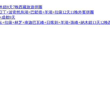
木錯8天7晚西藏旅遊拼團
亞丁+波密然烏湖+巴鬆措+羊湖+拉薩12天11晚外賓拼團
+成都9天
+拉薩+林芝+南迦巴瓦峰+日喀则+羊湖+珠峰+納木錯13天12