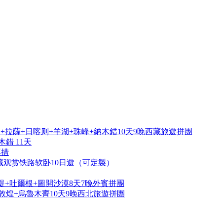
拉薩+日喀则+羊湖+珠峰+納木錯10天9晚西藏旅遊拼團
錯 11天
再措
藏观赏铁路软卧10日遊（可定製）
提+吐爾根+圖開沙漠8天7晚外賓拼團
敦煌+烏魯木齊10天9晚西北旅遊拼團