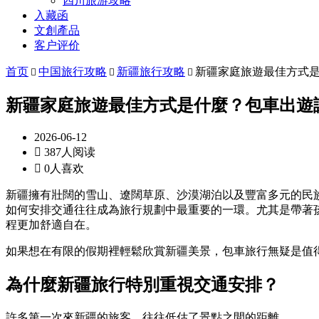
四川旅游攻略
入藏函
文創產品
客户评价
首页
中国旅行攻略
新疆旅行攻略
新疆家庭旅遊最佳方式



新疆家庭旅遊最佳方式是什麼？包車出遊
2026-06-12

387人阅读

0人喜欢
新疆擁有壯闊的雪山、遼闊草原、沙漠湖泊以及豐富多元的民
如何安排交通往往成為旅行規劃中最重要的一環。尤其是帶著
程更加舒適自在。
如果想在有限的假期裡輕鬆欣賞新疆美景，包車旅行無疑是值
為什麼新疆旅行特別重視交通安排？
許多第一次來新疆的旅客，往往低估了景點之間的距離。