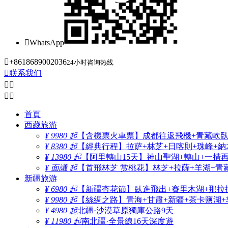

WhatsApp

+8618689002036
24小时咨询热线

联系我们




首頁
西藏旅游
¥ 9980 起
【含機票火車票】成都往返飛機+青藏軟臥+
¥ 8380 起
【經典行程】拉萨+林芝+日喀則+珠峰+納木
¥ 13980 起
【阿里轉山15天】神山聖湖+轉山+一措
¥ 面議 起
【首飛林芝 赏桃花】林芝+拉薩+羊湖+青
新疆旅游
¥ 6980 起
【新疆杏花節】臥進飛出+賽里木湖+那拉
¥ 9980 起
【絲綢之路】青海+甘肅+新疆+茶卡鹽湖+
¥ 4980 起
北疆·沙漠草原獨庫公路9天
¥ 11980 起
南北疆·全景線16天深度遊