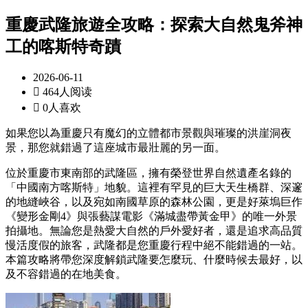
重慶武隆旅遊全攻略：探索大自然鬼斧神
工的喀斯特奇蹟
2026-06-11

464人阅读

0人喜欢
如果您以為重慶只有魔幻的立體都市景觀與璀璨的洪崖洞夜
景，那您就錯過了這座城市最壯麗的另一面。
位於重慶市東南部的武隆區，擁有榮登世界自然遺產名錄的
「中國南方喀斯特」地貌。這裡有罕見的巨大天生橋群、深邃
的地縫峽谷，以及宛如南國草原的森林公園，更是好萊塢巨作
《變形金剛4》與張藝謀電影《滿城盡帶黃金甲》的唯一外景
拍攝地。無論您是熱愛大自然的戶外愛好者，還是追求高品質
慢活度假的旅客，武隆都是您重慶行程中絕不能錯過的一站。
本篇攻略將帶您深度解鎖武隆要怎麼玩、什麼時候去最好，以
及不容錯過的在地美食。