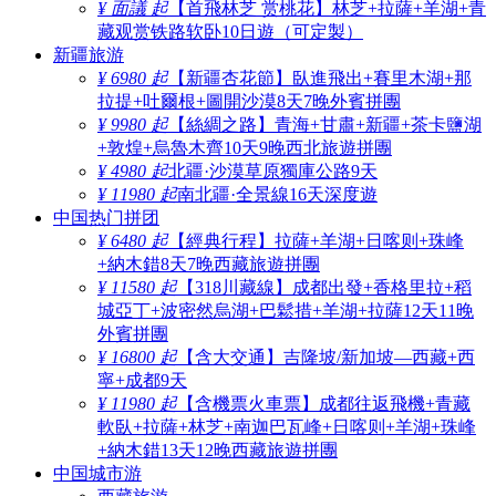
¥ 面議 起
【首飛林芝 赏桃花】林芝+拉薩+羊湖+青
藏观赏铁路软卧10日遊（可定製）
新疆旅游
¥ 6980 起
【新疆杏花節】臥進飛出+賽里木湖+那
拉提+吐爾根+圖開沙漠8天7晚外賓拼團
¥ 9980 起
【絲綢之路】青海+甘肅+新疆+茶卡鹽湖
+敦煌+烏魯木齊10天9晚西北旅遊拼團
¥ 4980 起
北疆·沙漠草原獨庫公路9天
¥ 11980 起
南北疆·全景線16天深度遊
中国热门拼团
¥ 6480 起
【經典行程】拉薩+羊湖+日喀则+珠峰
+納木錯8天7晚西藏旅遊拼團
¥ 11580 起
【318川藏線】成都出發+香格里拉+稻
城亞丁+波密然烏湖+巴鬆措+羊湖+拉薩12天11晚
外賓拼團
¥ 16800 起
【含大交通】吉隆坡/新加坡—西藏+西
寧+成都9天
¥ 11980 起
【含機票火車票】成都往返飛機+青藏
軟臥+拉薩+林芝+南迦巴瓦峰+日喀则+羊湖+珠峰
+納木錯13天12晚西藏旅遊拼團
中国城市游