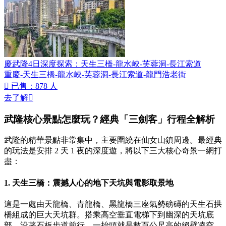
慶武隆4日深度探索：天生三橋-龍水峽-芙蓉洞-長江索道
重慶-天生三橋-龍水峽-芙蓉洞-長江索道-龍門浩老街

已售：878 人
去了解

武隆核心景點怎麼玩？經典「三劍客」行程全解析
武隆的精華景點非常集中，主要圍繞在仙女山鎮周邊。最經典
的玩法是安排 2 天 1 夜的深度遊，將以下三大核心奇景一網打
盡：
1. 天生三橋：震撼人心的地下天坑與電影取景地
這是一處由天龍橋、青龍橋、黑龍橋三座氣勢磅礡的天生石拱
橋組成的巨大天坑群。搭乘高空垂直電梯下到幽深的天坑底
部，沿著石板步道前行，一抬頭就是數百公尺高的絕壁凌空。