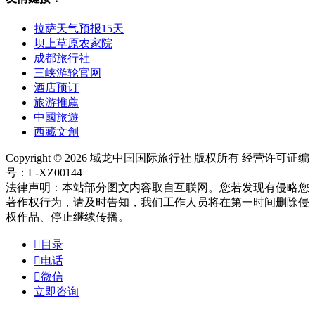
拉萨天气预报15天
坝上草原农家院
成都旅行社
三峡游轮官网
酒店预订
旅游推薦
中國旅遊
西藏文創
Copyright © 2026 域龙中国国际旅行社 版权所有 经营许可证编
号：L-XZ00144
法律声明：本站部分图文内容取自互联网。您若发现有侵略您
著作权行为，请及时告知，我们工作人员将在第一时间删除侵
权作品、停止继续传播。

目录

电话

微信
立即咨询