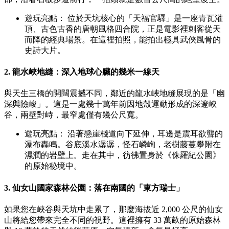
遊玩亮點： 位於天坑核心的「天福官驛」是一座青瓦灌
頂、古色古香的唐朝風格四合院，正是電影裡刺客從天
而降的經典場景。在這裡拍照，能拍出極具武俠風骨的
史詩大片。
2. 龍水峽地縫：深入地球心臟的幾米一線天
與天生三橋的開闊震撼不同，鄰近的龍水峽地縫展現的是「幽
深與險峻」。這是一處幾十萬年前因地殼運動形成的深邃峽
谷，兩壁對峙，最窄處僅有幾公尺寬。
遊玩亮點： 沿著懸崖棧道向下延伸，耳邊是震耳欲聾的
瀑布轟鳴。谷底溪水潺潺，怪石嶙峋，老樹藤蔓攀附在
濕潤的岩壁上。走在其中，彷彿置身於《侏羅紀公園》
的原始秘境中。
3. 仙女山國家森林公園：落在南國的「東方瑞士」
如果您在峽谷與天坑中走累了，那麼海拔近 2,000 公尺的仙女
山將給您帶來完全不同的視野。這裡擁有 33 萬畝的原始森林