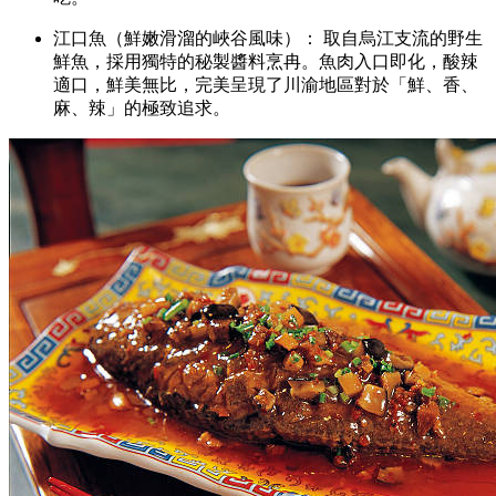
江口魚（鮮嫩滑溜的峽谷風味）： 取自烏江支流的野生
鮮魚，採用獨特的秘製醬料烹冉。魚肉入口即化，酸辣
適口，鮮美無比，完美呈現了川渝地區對於「鮮、香、
麻、辣」的極致追求。