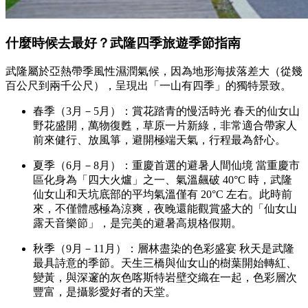
什麼時候去最好？武隆四季旅遊季節指南
武隆屬於亞熱帶季風性濕潤氣候，因為地形海拔落差大（從幾
百公尺到兩千公尺），呈現出「一山有四季」的獨特景致。
春季（3月－5月）：賞花踏青的慢活時光 春天的仙女山
野花盛開，萬物復甦，草原一片新綠，非常適合帶家人
前來健行、放風箏，避開極端天氣，行程最為舒心。
夏季（6月－8月）：重慶首選的避暑人間仙境 當重慶市
區化身為「四大火爐」之一、氣溫飆破 40°C 時，武隆
仙女山和天坑底部的平均氣溫僅有 20°C 左右。此時前
來，不僅體感極為涼爽，夜晚還能觀賞盛大的「仙女山
露天音樂節」，是完美的避暑高規格假期。
秋季（9月－11月）：層林盡染的色彩盛宴 秋天是武隆
最具詩意的季節。天生三橋與仙女山的樹葉開始轉紅、
變黃，與深邃的灰色喀斯特岩壁交織在一起，色彩層次
豐富，是攝影愛好者的天堂。