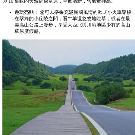
與 10 萬畝的天然絲毯草原，空氣清新，含氧量極高。
遊玩亮點： 您可以搭乘充滿異國風情的歐式小火車穿梭
在翠綠的小丘陵之間，看牛羊慢悠悠地吃草；或者在最
美高山公路上漫步，享受大西北與川渝地區少有的高山
草原度假感。