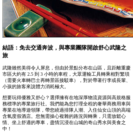
結語：免去交通奔波，與專業團隊開啟舒心武隆之
旅
武隆雖然美得令人屏息，但由於景點分布在山區，且距離重慶
市區大約有 2.5 到 3 小時的車程，大眾運輸工具轉乘相對繁瑣
（需要火車轉巴士再轉景區接駁車），對於帶著行李或長輩、
小孩的旅客來說體力消耗極大。
想要玩得優雅又舒心？選擇擁有在地深厚物流資源與高規格服
務標準的專業旅行社。我們能為您打理全程的奢華商務用車與
專業在地導遊領隊，帶您繞過排隊人潮、入住仙女山頂的高端
含氧度假酒店。您無需操心複雜的路況與轉乘，只需放鬆心
情、坐上舒適的專車，盡情沉浸在山城的奇山秀水與美食之
中！