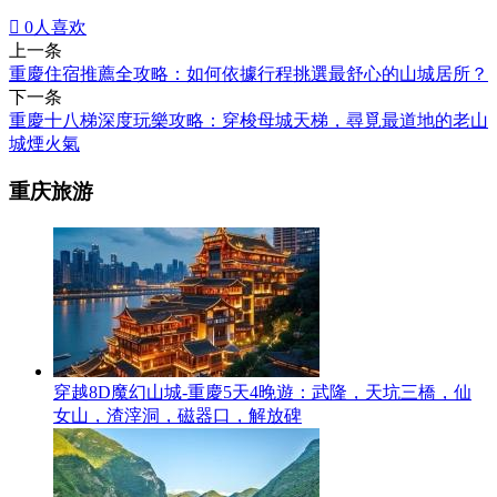

0
人喜欢
上一条
重慶住宿推薦全攻略：如何依據行程挑選最舒心的山城居所？
下一条
重慶十八梯深度玩樂攻略：穿梭母城天梯，尋覓最道地的老山
城煙火氣
重庆旅游
穿越8D魔幻山城-重慶5天4晚遊：武隆，天坑三橋，仙
女山，渣滓洞，磁器口，解放碑