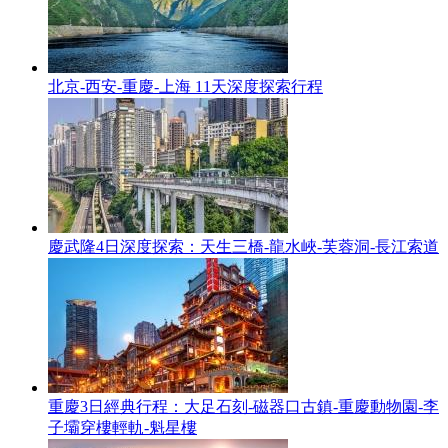
北京-西安-重慶-上海 11天深度探索行程
慶武隆4日深度探索：天生三橋-龍水峽-芙蓉洞-長江索道
重慶3日經典行程：大足石刻-磁器口古鎮-重慶動物園-李
子壩穿樓輕軌-魁星樓