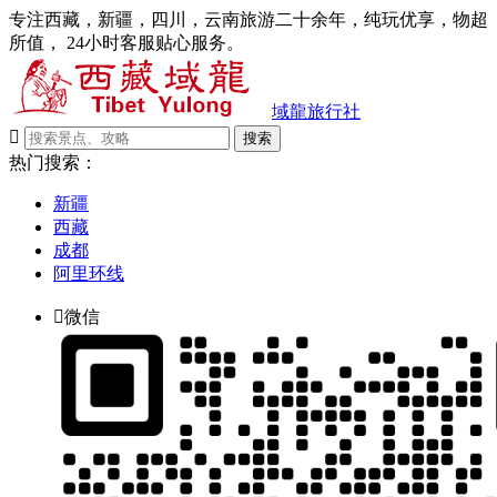
专注西藏，新疆，四川，云南旅游二十余年，纯玩优享，物超
所值， 24小时客服贴心服务。
域龍旅行社

搜索
热门搜索：
新疆
西藏
成都
阿里环线

微信