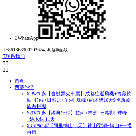

WhatsApp

+8618689002036
24小时咨询热线

联系我们




首頁
西藏旅游
¥ 9980 起
【含機票火車票】成都往返飛機+青藏軟
臥+拉薩+日喀则+羊湖+珠峰+納木錯10天9晚西藏
旅遊拼團
¥ 8380 起
【經典行程】拉萨+林芝+日喀則+珠峰
+納木錯 11天
¥ 13980 起
【阿里轉山15天】神山聖湖+轉山+一措
再措