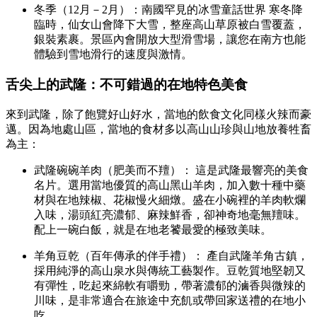
冬季（12月－2月）：南國罕見的冰雪童話世界 寒冬降
臨時，仙女山會降下大雪，整座高山草原被白雪覆蓋，
銀裝素裹。景區內會開放大型滑雪場，讓您在南方也能
體驗到雪地滑行的速度與激情。
舌尖上的武隆：不可錯過的在地特色美食
來到武隆，除了飽覽好山好水，當地的飲食文化同樣火辣而豪
邁。因為地處山區，當地的食材多以高山山珍與山地放養牲畜
為主：
武隆碗碗羊肉（肥美而不羶）： 這是武隆最響亮的美食
名片。選用當地優質的高山黑山羊肉，加入數十種中藥
材與在地辣椒、花椒慢火細燉。盛在小碗裡的羊肉軟爛
入味，湯頭紅亮濃郁、麻辣鮮香，卻神奇地毫無羶味。
配上一碗白飯，就是在地老饕最愛的極致美味。
羊角豆乾（百年傳承的伴手禮）： 產自武隆羊角古鎮，
採用純淨的高山泉水與傳統工藝製作。豆乾質地堅韌又
有彈性，吃起來綿軟有嚼勁，帶著濃郁的滷香與微辣的
川味，是非常適合在旅途中充飢或帶回家送禮的在地小
吃。