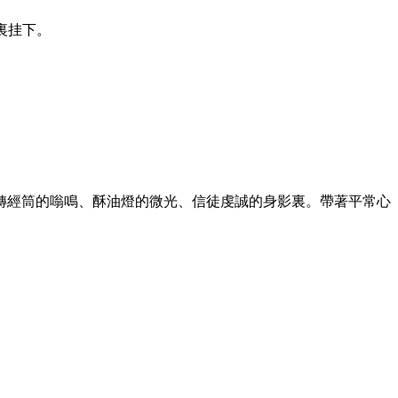
裏挂下。
轉經筒的嗡鳴、酥油燈的微光、信徒虔誠的身影裏。帶著平常心