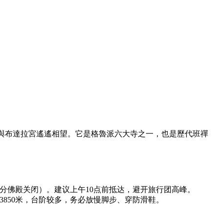
，與布達拉宮遙遙相望。它是格魯派六大寺之一，也是歷代班禪
14:00部分佛殿关闭）。建议上午10点前抵达，避开旅行团高峰。
3850米，台阶较多，务必放慢脚步、穿防滑鞋。