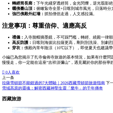
轉經筒長廊：
下午光綫穿透經筒，金光閃爍，逆光翦影絶
曬佛臺山頂：
俯瞰紥寺全景+日喀則城市風光，日落時分
強巴佛殿外紅墻：
抓拍僧侶走過，人文感拉滿。
注意事項：尊重信仰、適應高反
禮儀：
入寺脫帽摘墨鏡，不可踩門檻，轉經、繞殿一律順
高反防護：
日喀則海拔比拉薩更高，剛到別洗澡、別劇烈
穿衣：
佛殿內常年陰涼（10℃以下），即使夏天也建議
小編已為您揭示了扎寺倫佈寺旅遊的基本情況，如果有什麼問
慢慢走，你一定能在這座“吉祥須彌山”，遇見屬於你的那份寧

0
人喜欢
上一条
拉薩雪頓節不能錯過的7大體驗｜2026西藏雪頓節旅遊指南
下
雪域高原的靈魂：解密西藏神聖生靈「氂牛」的千年傳奇
西藏旅游