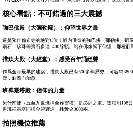
核心看點：不可錯過的三大震撼
強巴佛殿（大彌勒殿）：仰望世界之最
這是紥什倫布寺的絶對C位！殿內供奉的強巴佛（彌勒佛）銅像總
鑽石、珍珠等寶石多達1400餘顆。站在佛像腳下仰望，那種
措欽大殿（大經堂）：感受百年誦經聲
作爲全寺最早的建築，措欽大殿已有500多年歷史，可容納380
聲，莊嚴而治愈。
班禪靈塔殿：信仰的力量
紥什南捷（五至九世班禪合葬靈塔）是必到之處。靈塔用108
世班禪靈塔同樣金碧輝煌，耗黃金3000兩。
拍照機位推薦