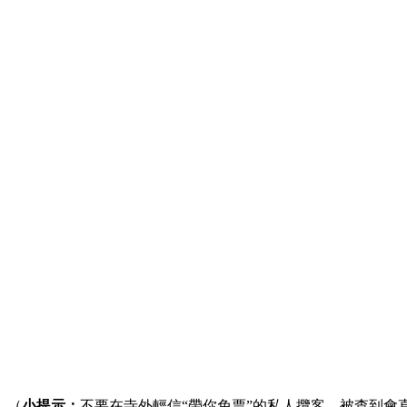
（
小提示：
不要在寺外輕信“帶你免票”的私人攬客，被查到會