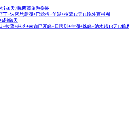
木錯8天7晚西藏旅遊拼團
亞丁+波密然烏湖+巴鬆措+羊湖+拉薩12天11晚外賓拼團
+成都9天
+拉薩+林芝+南迦巴瓦峰+日喀则+羊湖+珠峰+納木錯13天12