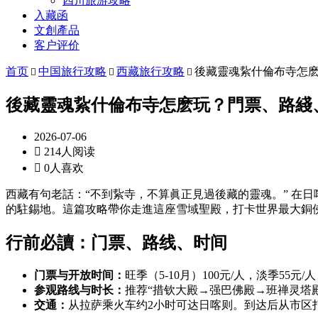
四川旅游攻略
入藏函
文創產品
客户评价
首页
中国旅行攻略
西藏旅行攻略
後藏靈魂紥什倫布寺怎



後藏靈魂紥什倫布寺怎麽玩？門票、路綫
2026-07-06

214人阅读

0人喜欢
西藏有句老話：“不到紥寺，不算眞正見過後藏的靈魂。” 在
的駐錫地。這篇攻略帶你走進這座雪域聖殿，打卡世界最大銅
行前必讀：门票、路线、时间
门票与开放时间：
旺季（5-10月）100元/人，淡季55元
参观路线与时长：
推荐“措钦大殿→强巴佛殿→班禅灵塔殿
交通：
从拉萨乘火车约2小时可达日喀则。到达后从市区