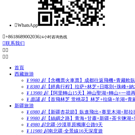

WhatsApp

+8618689002036
24小时咨询热线

联系我们




首頁
西藏旅游
¥ 9980 起
【含機票火車票】成都往返飛機+青藏軟臥+
¥ 8380 起
【經典行程】拉萨+林芝+日喀則+珠峰+納木
¥ 13980 起
【阿里轉山15天】神山聖湖+轉山+一措
¥ 面議 起
【首飛林芝 赏桃花】林芝+拉薩+羊湖+青
新疆旅游
¥ 6980 起
【新疆杏花節】臥進飛出+賽里木湖+那拉
¥ 9980 起
【絲綢之路】青海+甘肅+新疆+茶卡鹽湖+
¥ 4980 起
北疆·沙漠草原獨庫公路9天
¥ 11980 起
南北疆·全景線16天深度遊