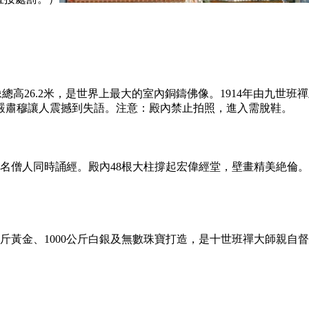
高26.2米，是世界上最大的室內銅鑄佛像。1914年由九世班禪
莊嚴肅穆讓人震撼到失語。注意：殿內禁止拍照，進入需脫鞋。
0名僧人同時誦經。殿內48根大柱撐起宏偉經堂，壁畫精美絶倫。如果
公斤黃金、1000公斤白銀及無數珠寶打造，是十世班禪大師親