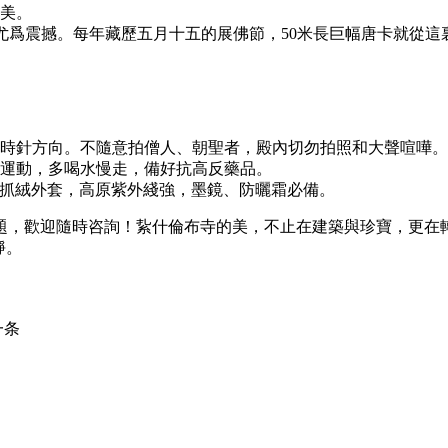
美。
尤爲震撼。每年藏歷五月十五的展佛節，50米長巨幅唐卡就從這
時針方向。不隨意拍僧人、朝聖者，殿內切勿拍照和大聲喧嘩。
運動，多喝水慢走，備好抗高反藥品。
帶抓絨外套，高原紫外綫強，墨鏡、防曬霜必備。
題，歡迎隨時咨詢！紥什倫布寺的美，不止在建築與珍寶，更在
靜。
一条