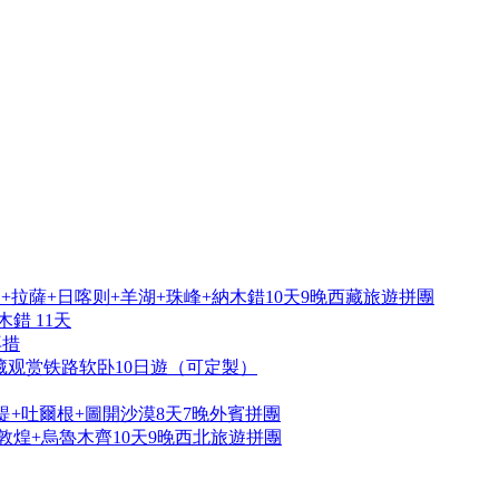
拉薩+日喀则+羊湖+珠峰+納木錯10天9晚西藏旅遊拼團
錯 11天
再措
藏观赏铁路软卧10日遊（可定製）
提+吐爾根+圖開沙漠8天7晚外賓拼團
敦煌+烏魯木齊10天9晚西北旅遊拼團