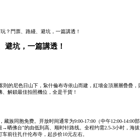
麽玩？門票、路綫、避坑，一篇講透！
、避坑，一篇講透！
日喀則的尼色日山下，紥什倫布寺依山而建，紅墻金頂層層疊疊
佛、解鎖最佳拍照機位，全是干貨！
/人，藏族同胞免费。开放时间通常为9:00-17:00（中午12:00-
→晒佛台”的由低到高、顺时针路线。全程约需2.5-3小时，海拔
打车前往扎什伦布寺，起步价10元左右。