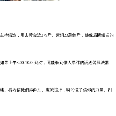
主持鑄造，用去黃金近279斤、紫銅23萬餘斤，佛像眉間鑲嵌的
上午8:00-10:00到訪，還能聽到僧人早課的誦經聲與法器
自督建。看著信徒們添酥油、虔誠禮拜，瞬間懂了信仰的力量。四