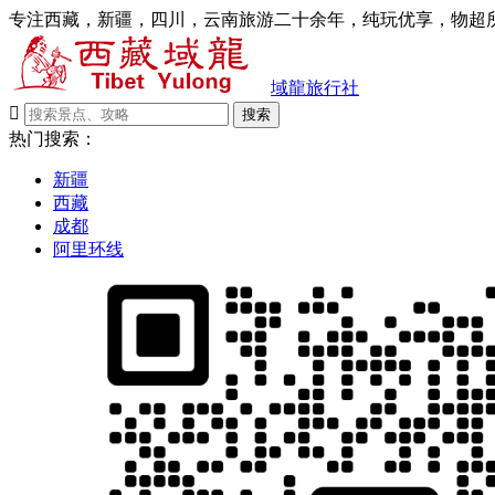
专注西藏，新疆，四川，云南旅游二十余年，纯玩优享，物超所
域龍旅行社

搜索
热门搜索：
新疆
西藏
成都
阿里环线