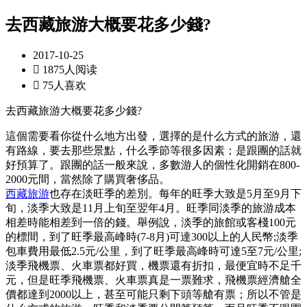
去西藏旅游大概要花多少錢?
2017-10-25

1875人阅读

75人喜欢
去西藏旅游大概要花多少錢?
這個需要看你從什么地方出發，選擇的是什么方式的旅游，還
有路線，要去那些景點，什么季節等很多因素；是跟團的話就
好預算了。跟團的話一般來說，多數游人的個性化開銷在800-
2000元間，當然除了購買奢侈品。
西藏旅游
也存在淡旺季的差別。每年的旺季大致是5月至9月下
旬，淡季大致是11月上旬至翌年4月。旺季同淡季的旅游成本
相差時能相差到一倍的錢。舉例說，淡季的旅館或客棧100元
的標間，到了旺季最高峰時(7-8月)可達300以上的人民幣;淡季
包車費用最低2.5元/公里，到了旺季最高峰時可達5至7元/公里;
淡季飛機票、火車票都好買，機票還有折扣，最便宜時不足千
元，但是旺季飛機票、火車票真是一票難求，飛機票經濟艙全
價都達到2000以上，甚至可能只剩下頭等艙有票；所以不管是