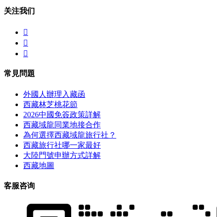
关注我们



常見問題
外國人辦理入藏函
西藏林芝桃花節
2026中國免簽政策詳解
西藏域龍同業地接合作
為何選擇西藏域龍旅行社？
西藏旅行社哪一家最好
大陸門號申辦方式詳解
西藏地圖
客服咨询