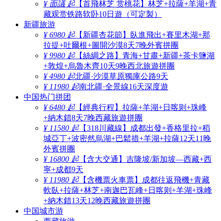
¥ 面議 起
【首飛林芝 赏桃花】林芝+拉薩+羊湖+青
藏观赏铁路软卧10日遊（可定製）
新疆旅游
¥ 6980 起
【新疆杏花節】臥進飛出+賽里木湖+那
拉提+吐爾根+圖開沙漠8天7晚外賓拼團
¥ 9980 起
【絲綢之路】青海+甘肅+新疆+茶卡鹽湖
+敦煌+烏魯木齊10天9晚西北旅遊拼團
¥ 4980 起
北疆·沙漠草原獨庫公路9天
¥ 11980 起
南北疆·全景線16天深度遊
中国热门拼团
¥ 6480 起
【經典行程】拉薩+羊湖+日喀则+珠峰
+納木錯8天7晚西藏旅遊拼團
¥ 11580 起
【318川藏線】成都出發+香格里拉+稻
城亞丁+波密然烏湖+巴鬆措+羊湖+拉薩12天11晚
外賓拼團
¥ 16800 起
【含大交通】吉隆坡/新加坡—西藏+西
寧+成都9天
¥ 11980 起
【含機票火車票】成都往返飛機+青藏
軟臥+拉薩+林芝+南迦巴瓦峰+日喀则+羊湖+珠峰
+納木錯13天12晚西藏旅遊拼團
中国城市游