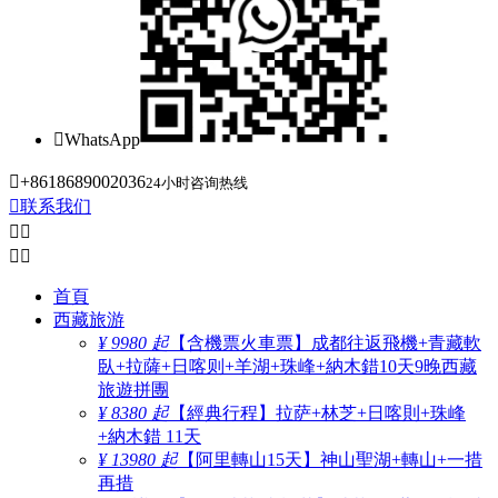

WhatsApp

+8618689002036
24小时咨询热线

联系我们




首頁
西藏旅游
¥ 9980 起
【含機票火車票】成都往返飛機+青藏軟
臥+拉薩+日喀则+羊湖+珠峰+納木錯10天9晚西藏
旅遊拼團
¥ 8380 起
【經典行程】拉萨+林芝+日喀則+珠峰
+納木錯 11天
¥ 13980 起
【阿里轉山15天】神山聖湖+轉山+一措
再措