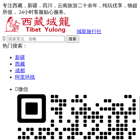
专注西藏，新疆，四川，云南旅游二十余年，纯玩优享，物超
所值， 24小时客服贴心服务。
域龍旅行社

搜索
热门搜索：
新疆
西藏
成都
阿里环线

微信