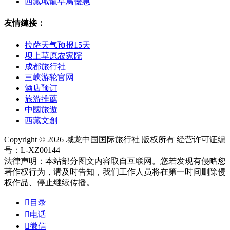
西藏域龍早鳥優惠
友情鏈接：
拉萨天气预报15天
坝上草原农家院
成都旅行社
三峡游轮官网
酒店预订
旅游推薦
中國旅遊
西藏文創
Copyright © 2026 域龙中国国际旅行社 版权所有 经营许可证编
号：L-XZ00144
法律声明：本站部分图文内容取自互联网。您若发现有侵略您
著作权行为，请及时告知，我们工作人员将在第一时间删除侵
权作品、停止继续传播。

目录

电话

微信