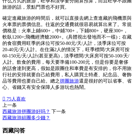
什么方式的旅游，旺季和淡季要分開算預算，而且旺季不跟團
旅游的話，景點門票也不好買。
確定進藏旅游的時間后，就可以直接去網上查進藏的飛機票與
火車票的票價信息。往返的交通費就很容易就算出來了。常規
價格是：火車上鋪600+，中鋪700+，下鋪800+，硬座300+，
軟臥1200+;飛機經濟艙2000+。(具體視出發地而不一樣)；在藏
的食宿費用旺季的床位可按50-80元/天/人計，淡季床位可按
20-40元/天/人計。在住滿2人的情況下，旺季標間/大床房可按
60-150元/天/人計(甚至更高)，淡季標間/大床房可按50-100/天/
人計。飲食的費用，每天要準備100-200元，但是你要是奢侈
的話會達到更高，假如是跟團住和車費是有安排的，你不用旅
行社的安排就要自己給費用，私人購買土特產、紀念品、奢飾
品等費用也要自己給。總之
拼團旅游
還是很好的可以省事、省
心、省錢又有安全保障人多游玩也熱鬧。

75
人喜欢
上一条
西藏旅游拼團游好吗？
下一条
西藏旅游組團多少錢？
西藏问答