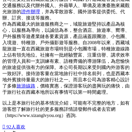
交通服務以及代辦外國人、外藉華人、華僑及港澳臺胞來藏觀
光旅游的
證件辦理
，并為零散游客、國外游客提供委托、代
辦、訂房、接送等服務。
作為西藏最大的旅遊服務商之一，域龍旅遊堅持以產品為核
心，以服務為導向，以誠信為本，整合酒店、旅遊車、嚮導、
戶外服務等遊產業鏈各要素資源，產品涵蓋跟團游、小包團、
入境遊、特種游、戶外攝影遊等服務。自2008年以來，西藏域
龍旅遊一直在西藏旅遊市場特別是小包團市場，特種旅遊線路
上佔有領先地位。社擁有一批經驗豐富、注重信譽、講求效率
的管理人員和一支訓練有素、語種齊備的導游隊伍，為您愉快
的旅途提供強有力的保障。本公司長期以來受到國內外游客的
一致好評。接待游客量在當地旅行社中排名前列，也是西藏本
地外賓接待量最大的旅行社之一。而且本公司為游客精心設計
了多條
旅游線路
，價格實惠，保證游客玩的盡興玩的痛快，由
于旅行社在西藏本地所以有事情可以第一時間處理。
以上是本旅行社的基本情況介紹，可能有不完整的地方，如有
游客想了解旅行社的更多服務詳情請發郵件或者去官網
（https://www.xizanglvyou.org）咨詢.

92
人喜欢