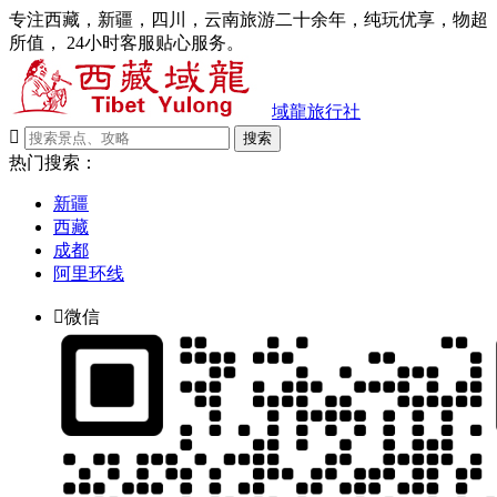
专注西藏，新疆，四川，云南旅游二十余年，纯玩优享，物超
所值， 24小时客服贴心服务。
域龍旅行社

搜索
热门搜索：
新疆
西藏
成都
阿里环线

微信