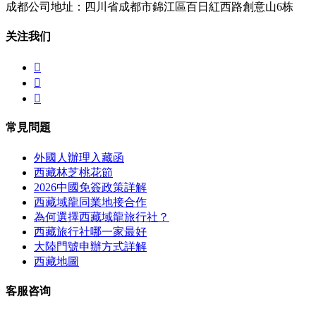
成都公司地址：四川省成都市錦江區百日紅西路創意山6栋
关注我们



常見問題
外國人辦理入藏函
西藏林芝桃花節
2026中國免簽政策詳解
西藏域龍同業地接合作
為何選擇西藏域龍旅行社？
西藏旅行社哪一家最好
大陸門號申辦方式詳解
西藏地圖
客服咨询