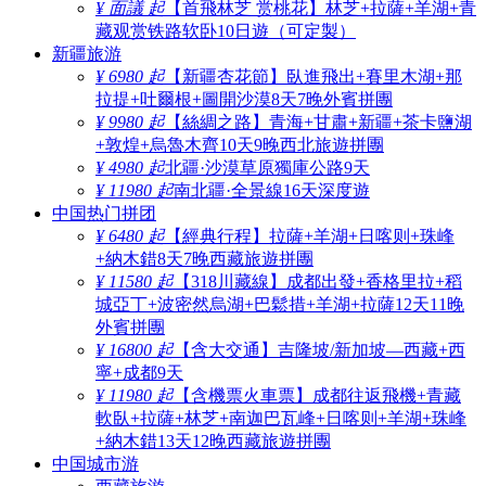
¥ 面議 起
【首飛林芝 赏桃花】林芝+拉薩+羊湖+青
藏观赏铁路软卧10日遊（可定製）
新疆旅游
¥ 6980 起
【新疆杏花節】臥進飛出+賽里木湖+那
拉提+吐爾根+圖開沙漠8天7晚外賓拼團
¥ 9980 起
【絲綢之路】青海+甘肅+新疆+茶卡鹽湖
+敦煌+烏魯木齊10天9晚西北旅遊拼團
¥ 4980 起
北疆·沙漠草原獨庫公路9天
¥ 11980 起
南北疆·全景線16天深度遊
中国热门拼团
¥ 6480 起
【經典行程】拉薩+羊湖+日喀则+珠峰
+納木錯8天7晚西藏旅遊拼團
¥ 11580 起
【318川藏線】成都出發+香格里拉+稻
城亞丁+波密然烏湖+巴鬆措+羊湖+拉薩12天11晚
外賓拼團
¥ 16800 起
【含大交通】吉隆坡/新加坡—西藏+西
寧+成都9天
¥ 11980 起
【含機票火車票】成都往返飛機+青藏
軟臥+拉薩+林芝+南迦巴瓦峰+日喀则+羊湖+珠峰
+納木錯13天12晚西藏旅遊拼團
中国城市游