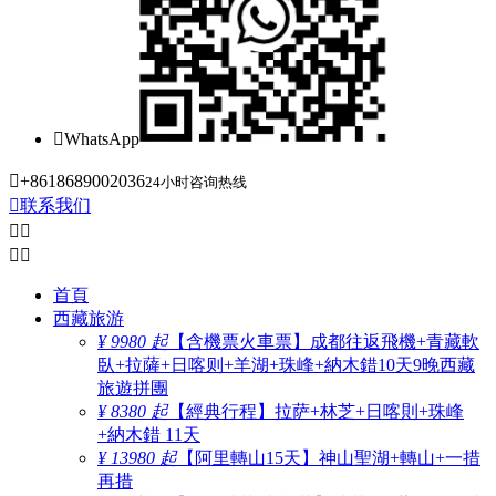

WhatsApp

+8618689002036
24小时咨询热线

联系我们




首頁
西藏旅游
¥ 9980 起
【含機票火車票】成都往返飛機+青藏軟
臥+拉薩+日喀则+羊湖+珠峰+納木錯10天9晚西藏
旅遊拼團
¥ 8380 起
【經典行程】拉萨+林芝+日喀則+珠峰
+納木錯 11天
¥ 13980 起
【阿里轉山15天】神山聖湖+轉山+一措
再措