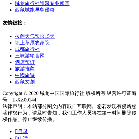
域龙旅行社资深专业顾问
西藏域龍早鳥優惠
友情鏈接：
拉萨天气预报15天
坝上草原农家院
成都旅行社
三峡游轮官网
酒店预订
旅游推薦
中國旅遊
西藏文創
Copyright © 2026 域龙中国国际旅行社 版权所有 经营许可证编
号：L-XZ00144
法律声明：本站部分图文内容取自互联网。您若发现有侵略您
著作权行为，请及时告知，我们工作人员将在第一时间删除侵
权作品、停止继续传播。

目录

电话