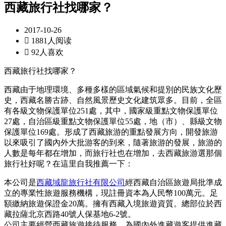
西藏旅行社找哪家？
2017-10-26

1881人阅读

92人喜欢
西藏旅行社找哪家？
西藏由于地理環境、多種多樣的區域氣候和提別的民族文化歷
史，西藏名勝古跡、自然風景歷史文化建筑眾多。目前，全區
有各級文物保護單位251處，其中，國家級重點文物保護單位
27處，自治區級重點文物保護單位55處，地（市）、縣級文物
保護單位169處。形成了西藏旅游的重點發展方向，開發旅游
以來吸引了國內外大批游客的到來，隨著旅游的發展，旅游的
人數是每年都在增加，而旅行社也在增加，去西藏旅游選那個
旅行社好呢？在這里自我推薦一下：
本公司是
西藏域龍旅行社有限公司
經西藏自治區旅遊局批準成
立的專業性旅遊服務機構，現註冊資本為人民幣100萬元。足
額繳納旅遊保證金20萬。擁有西藏入境旅遊資質。總部位於西
藏拉薩北京西路40號人保基地6-2號。
公司主要經營西藏旅遊接待服務，為國內外進藏遊客提供進藏