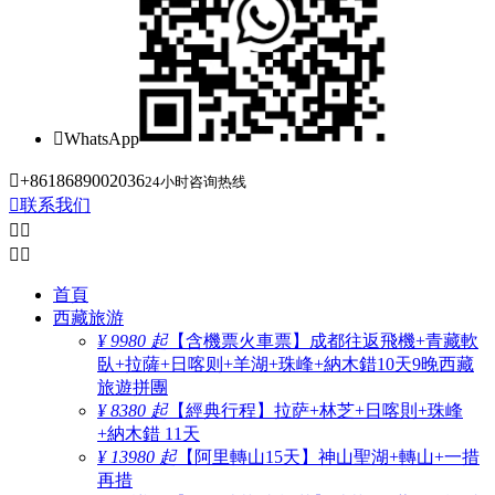

WhatsApp

+8618689002036
24小时咨询热线

联系我们




首頁
西藏旅游
¥ 9980 起
【含機票火車票】成都往返飛機+青藏軟
臥+拉薩+日喀则+羊湖+珠峰+納木錯10天9晚西藏
旅遊拼團
¥ 8380 起
【經典行程】拉萨+林芝+日喀則+珠峰
+納木錯 11天
¥ 13980 起
【阿里轉山15天】神山聖湖+轉山+一措
再措