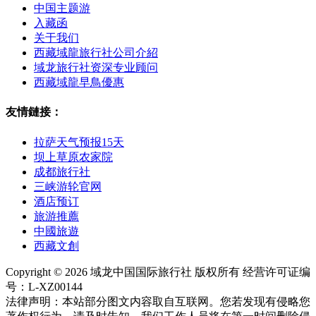
中国主题游
入藏函
关于我们
西藏域龍旅行社公司介紹
域龙旅行社资深专业顾问
西藏域龍早鳥優惠
友情鏈接：
拉萨天气预报15天
坝上草原农家院
成都旅行社
三峡游轮官网
酒店预订
旅游推薦
中國旅遊
西藏文創
Copyright © 2026 域龙中国国际旅行社 版权所有 经营许可证编
号：L-XZ00144
法律声明：本站部分图文内容取自互联网。您若发现有侵略您