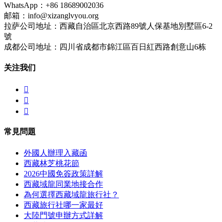
WhatsApp：+86 18689002036
邮箱：info@xizanglvyou.org
拉萨公司地址：西藏自治區北京西路89號人保基地別墅區6-2
號
成都公司地址：四川省成都市錦江區百日紅西路創意山6栋
关注我们



常見問題
外國人辦理入藏函
西藏林芝桃花節
2026中國免簽政策詳解
西藏域龍同業地接合作
為何選擇西藏域龍旅行社？
西藏旅行社哪一家最好
大陸門號申辦方式詳解