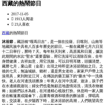
西藏的熱鬧節日
2017-11-05

1913人阅读

23人喜欢
西藏
的熱鬧節日
沐浴節
，藏語稱“嘎瑪日吉”，是一個在拉薩、日喀則、山南等
地藏民族中具有八百多年曆史的節日。一般在藏曆七月六日至
十二日舉行，曆時７天。每年秋天到來，高原風和日麗，據說
此期間的水比“聖水”還要靈驗，用它洗澡可以清除百病，全年
身體健康，吉祥如意，用它洗臉，可以目明耳聰，頭腦清楚。
藏曆七月，棄山星（金星）出現之時即是沐浴節開始之日。之
後的七天，無論城鎮、鄉村，還是男女老幼，家家戶戶帶上洗
澡用具，來到附近江河，在傳說的藥王賜下的“藥水”中一洗痛
快。老人在河邊洗頭擦身；年青人在河中洗濯、遊泳，孩子們
在水邊嬉戲遊玩；婦女們也毫無顧忌地盡情浴洗，清洗衣物被
褥；姑娘們以水為鏡，在河邊精心梳妝打扮。休息時一家人圍
坐在帳篷裏或陽傘下，品嘗青稞酒和噴香的酥油茶，彈唱高
歌，交談著。在夕陽西下時，是沐浴節的高潮，人們眺望高空