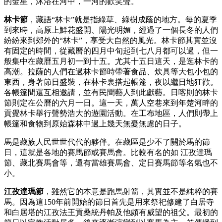
的金星，沐浴在河中，一河的歡笑聲。
林卡節
，藏語“林卡”就是指綠草、綠樹成蔭的地方。每的夏季
到來時，高原上鮮花盛開、陽光明媚，經過了一個長冬的人們
紛紛來到郊外的“林卡”，享受大自然的風光。林卡節其實並沒
有固定的時間，從藏曆的四月中旬起到七八月都可以過，但一
般集中在藏曆五月初一到十五。尤其十五日這天，是逛林卡的
高潮。拉薩的人們在過林卡節時帶著食品、炊具等大包小包的
東西，身著節日盛裝，在林卡裏搭起帳篷，夜以繼日地狂歡。
各帳篷間還互相邀請，並有民間藝人到此獻藝。日喀則的林卡
節則定在公曆的六月一日。這一天，萬人空巷來到年楚河畔的
貢覺林卡舉行聲勢浩大的遊園活動。在工布地區，人們則帶上
帳篷和食物到原始森林中過上幾天無憂無慮的日子。
馬是藏族人民世世代代的夥伴。在藏區是少不了關於馬的節
日，這就是各地的賽馬節或賽馬會。比較有名的如 江孜達瑪
節、藏北賽馬會等，還有當雄賽馬會、定日賽馬節等名氣也不
小。
江孜達瑪節
，雖然它的本意是跑馬射箭，其實並不是純粹的賽
馬。因為這150年前開始的節日首先是用來祭祀修建了白居寺
和白居塔的江孜法王貢桑統丹帕及他頗有威望的祖父。最初的