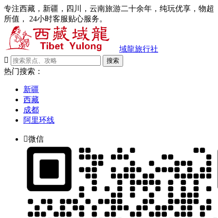
专注西藏，新疆，四川，云南旅游二十余年，纯玩优享，物超
所值， 24小时客服贴心服务。
域龍旅行社

搜索
热门搜索：
新疆
西藏
成都
阿里环线

微信