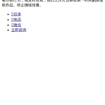
著作权行为，请及时告知，我们工作人员将在第一时间删除侵
权作品、停止继续传播。

目录

电话

微信
立即咨询