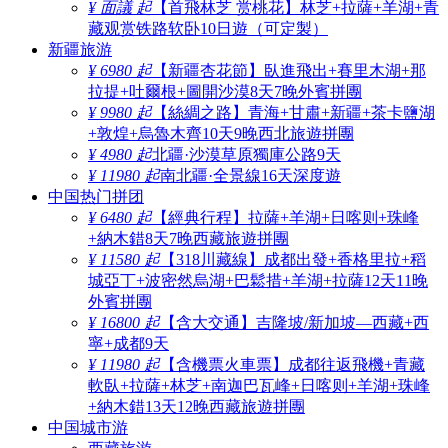
¥ 面議 起
【首飛林芝 赏桃花】林芝+拉薩+羊湖+青
藏观赏铁路软卧10日遊（可定製）
新疆旅游
¥ 6980 起
【新疆杏花節】臥進飛出+賽里木湖+那
拉提+吐爾根+圖開沙漠8天7晚外賓拼團
¥ 9980 起
【絲綢之路】青海+甘肅+新疆+茶卡鹽湖
+敦煌+烏魯木齊10天9晚西北旅遊拼團
¥ 4980 起
北疆·沙漠草原獨庫公路9天
¥ 11980 起
南北疆·全景線16天深度遊
中国热门拼团
¥ 6480 起
【經典行程】拉薩+羊湖+日喀则+珠峰
+納木錯8天7晚西藏旅遊拼團
¥ 11580 起
【318川藏線】成都出發+香格里拉+稻
城亞丁+波密然烏湖+巴鬆措+羊湖+拉薩12天11晚
外賓拼團
¥ 16800 起
【含大交通】吉隆坡/新加坡—西藏+西
寧+成都9天
¥ 11980 起
【含機票火車票】成都往返飛機+青藏
軟臥+拉薩+林芝+南迦巴瓦峰+日喀则+羊湖+珠峰
+納木錯13天12晚西藏旅遊拼團
中国城市游