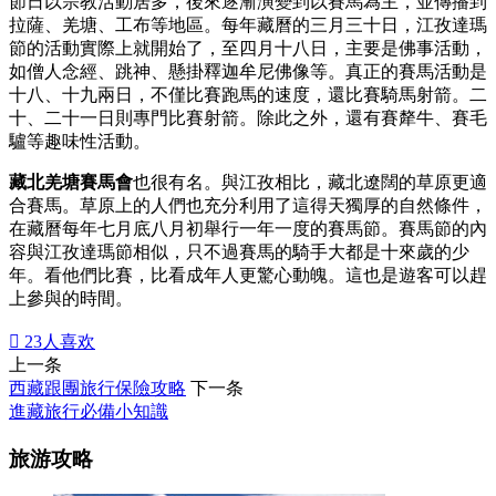
節日以宗教活動居多，後來逐漸演變到以賽馬為主，並傳播到
拉薩、羌塘、工布等地區。每年藏曆的三月三十日，江孜達瑪
節的活動實際上就開始了，至四月十八日，主要是佛事活動，
如僧人念經、跳神、懸掛釋迦牟尼佛像等。真正的賽馬活動是
十八、十九兩日，不僅比賽跑馬的速度，還比賽騎馬射箭。二
十、二十一日則專門比賽射箭。除此之外，還有賽犛牛、賽毛
驢等趣味性活動。
藏北羌塘賽馬會
也很有名。與江孜相比，藏北遼闊的草原更適
合賽馬。草原上的人們也充分利用了這得天獨厚的自然條件，
在藏曆每年七月底八月初舉行一年一度的賽馬節。賽馬節的內
容與江孜達瑪節相似，只不過賽馬的騎手大都是十來歲的少
年。看他們比賽，比看成年人更驚心動魄。這也是遊客可以趕
上參與的時間。

23
人喜欢
上一条
西藏跟團旅行保險攻略
下一条
進藏旅行必備小知識
旅游攻略