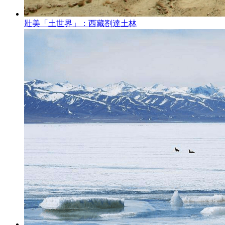
壯美「土世界」：西藏劄達土林