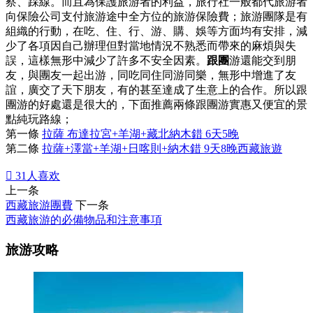
察、踩線。而且為保護旅游者的利益，旅行社一般都代旅游者
向保險公司支付旅游途中全方位的旅游保險費；旅游團隊是有
組織的行動，在吃、住、行、游、購、娛等方面均有安排，減
少了各項因自己辦理但對當地情況不熟悉而帶來的麻煩與失
誤，這樣無形中減少了許多不安全因素。
跟團
游還能交到朋
友，與團友一起出游，同吃同住同游同樂，無形中增進了友
誼，廣交了天下朋友，有的甚至達成了生意上的合作。所以跟
團游的好處還是很大的，下面推薦兩條跟團游實惠又便宜的景
點純玩路線；
第一條
拉薩 布達拉宮+羊湖+藏北納木錯 6天5晚
第二條
拉薩+澤當+羊湖+日喀則+納木錯 9天8晚西藏旅遊

31
人喜欢
上一条
西藏旅游團費
下一条
西藏旅游的必備物品和注意事項
旅游攻略