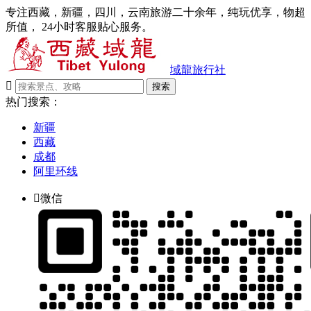
专注西藏，新疆，四川，云南旅游二十余年，纯玩优享，物超
所值， 24小时客服贴心服务。
域龍旅行社

搜索
热门搜索：
新疆
西藏
成都
阿里环线

微信