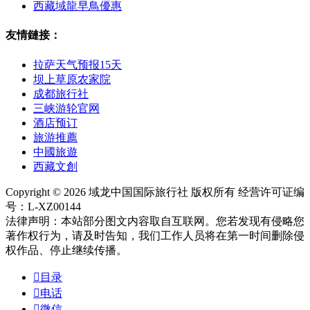
西藏域龍早鳥優惠
友情鏈接：
拉萨天气预报15天
坝上草原农家院
成都旅行社
三峡游轮官网
酒店预订
旅游推薦
中國旅遊
西藏文創
Copyright © 2026 域龙中国国际旅行社 版权所有 经营许可证编
号：L-XZ00144
法律声明：本站部分图文内容取自互联网。您若发现有侵略您
著作权行为，请及时告知，我们工作人员将在第一时间删除侵
权作品、停止继续传播。

目录

电话

微信