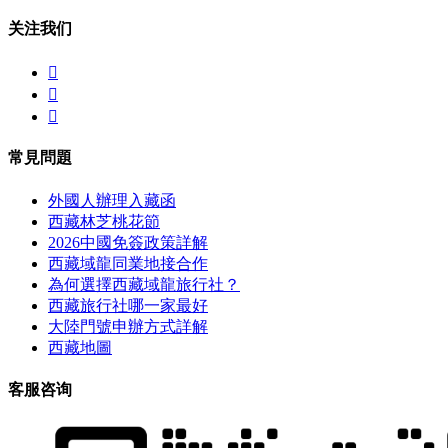
关注我们



常見問題
外國人辦理入藏函
西藏林芝桃花節
2026中國免簽政策詳解
西藏域龍同業地接合作
為何選擇西藏域龍旅行社？
西藏旅行社哪一家最好
大陸門號申辦方式詳解
西藏地圖
客服咨询