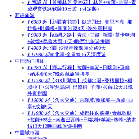
¥ 面議 起
【首飛林芝 赏桃花】林芝+拉薩+羊湖+青
藏观赏铁路软卧10日遊（可定製）
新疆旅游
¥ 6980 起
【新疆杏花節】臥進飛出+賽里木湖+那
拉提+吐爾根+圖開沙漠8天7晚外賓拼團
¥ 9980 起
【絲綢之路】青海+甘肅+新疆+茶卡鹽湖
+敦煌+烏魯木齊10天9晚西北旅遊拼團
¥ 4980 起
北疆·沙漠草原獨庫公路9天
¥ 11980 起
南北疆·全景線16天深度遊
中国热门拼团
¥ 6480 起
【經典行程】拉薩+羊湖+日喀则+珠峰
+納木錯8天7晚西藏旅遊拼團
¥ 11580 起
【318川藏線】成都出發+香格里拉+稻
城亞丁+波密然烏湖+巴鬆措+羊湖+拉薩12天11晚
外賓拼團
¥ 16800 起
【含大交通】吉隆坡/新加坡—西藏+西
寧+成都9天
¥ 11980 起
【含大交通】成都往返飛機+青藏軟臥
+拉薩+林芝+南迦巴瓦峰+日喀则+羊湖+珠峰+納木
錯13天12晚西藏旅遊拼團
中国城市游