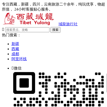
专注西藏，新疆，四川，云南旅游二十余年，纯玩优享，物超
所值， 24小时客服贴心服务。
域龍旅行社

搜索
热门搜索：
新疆
西藏
成都
阿里环线

微信