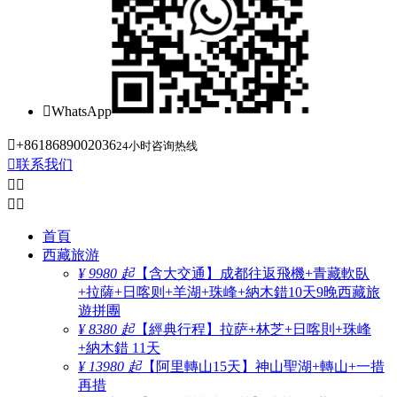

WhatsApp

+8618689002036
24小时咨询热线

联系我们




首頁
西藏旅游
¥ 9980 起
【含大交通】成都往返飛機+青藏軟臥
+拉薩+日喀则+羊湖+珠峰+納木錯10天9晚西藏旅
遊拼團
¥ 8380 起
【經典行程】拉萨+林芝+日喀則+珠峰
+納木錯 11天
¥ 13980 起
【阿里轉山15天】神山聖湖+轉山+一措
再措