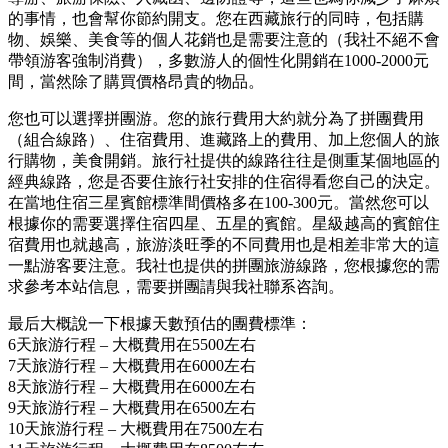
的事情，也會幫你節約開支。您在西藏旅行的同時，包括購
物、娛樂、美食等的個人花銷也是需要注意的（我社不絕不會
帶領游客強制消費），多數游人的個性化開銷在1000-2000元
間，當然除了購買價格昂貴的物品。
您也可以選擇拼團游。您的旅行費用大約就分為了拼團費用
（組合線路）、住宿費用、進藏路上的費用、加上您個人的旅
行購物，美食開銷。旅行社提供的線路往往是側重某個地區的
經典線路，您是否要住旅行社安排的住宿得看您自己的決定。
在當地住宿三星賓館標準間價格多在100-300元。當然您可以
根據你的需要選擇住宿四星、五星的賓館。星級越高的賓館住
宿費用也就越高，旅游淡旺季的不同費用也是相差非常大的這
一點游客要注意。我社也提供的拼團旅游線路，您根據您的需
求參考本站信息，需要拼團請與我社聯系咨詢。
最后大概說一下根據天數預估的團費標準：
6天旅游行程 – 大概費用在5500左右
7天旅游行程 – 大概費用在6000左右
8天旅游行程 – 大概費用在6000左右
9天旅游行程 – 大概費用在6500左右
10天旅游行程 – 大概費用在7500左右