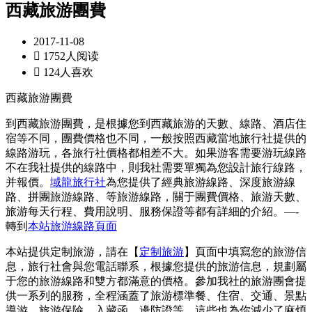
西藏旅游團費
2017-11-08

1752人阅读

124人喜欢
西藏旅游團費
到西藏旅游團費，是根據您到西藏旅游的天數、線路、酒店住
宿等不同，團費價格也不同，一般按照西藏當地旅行社提供的
線路游玩，各旅行社價格都相差不大。如果游客需要游玩線路
不在我社提供的線路中，則我社需要單獨為您設計旅行線路，
并報價。
域龍旅行社
為您提供了經典旅游線路、深度旅游線
路、拼團旅游線路、等旅游線路，關于團費價格、旅游天數、
旅游每天行程、費用說明、服務保證等都有詳細的介紹。—-
轉到
本站旅游線路頁面
本站提供定制旅游，請在【
定制旅游
】頁面中填寫您的旅游信
息，旅行社會與您電話聯系，根據您提供的旅游信息，規劃屬
于您的旅游線路和雙方都滿意的價格。參加我社的旅游團會提
供一系列的服務，全程涵蓋了旅游標準餐、住宿、交通、景點
導游、旅游保險、入藏函、邊防證等，這些也為你減少了麻煩