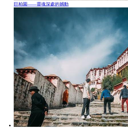
巨柏園——靈魂深處的撼動