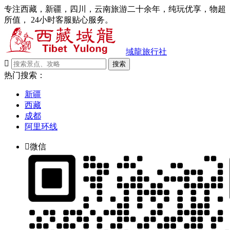
专注西藏，新疆，四川，云南旅游二十余年，纯玩优享，物超
所值， 24小时客服贴心服务。
域龍旅行社

搜索
热门搜索：
新疆
西藏
成都
阿里环线

微信