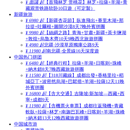
¥ 面議 起
【首飛林芝 赏桃花】林芝+拉薩+羊湖+青
藏观赏铁路软卧10日遊（可定製）
新疆旅游
¥ 6980 起
【新疆杏花節】臥進飛出+賽里木湖+那
拉提+吐爾根+圖開沙漠8天7晚外賓拼團
¥ 9980 起
【絲綢之路】青海+甘肅+新疆+茶卡鹽湖
+敦煌+烏魯木齊10天9晚西北旅遊拼團
¥ 4980 起
北疆·沙漠草原獨庫公路9天
¥ 11980 起
南北疆·全景線16天深度遊
中国热门拼团
¥ 6480 起
【經典行程】拉薩+羊湖+日喀则+珠峰
+納木錯8天7晚西藏旅遊拼團
¥ 11580 起
【318川藏線】成都出發+香格里拉+稻
城亞丁+波密然烏湖+巴鬆措+羊湖+拉薩12天11晚
外賓拼團
¥ 16800 起
【含大交通】吉隆坡/新加坡—西藏+西
寧+成都9天
¥ 11980 起
【含機票火車票】成都往返飛機+青藏
軟臥+拉薩+林芝+南迦巴瓦峰+日喀则+羊湖+珠峰
+納木錯13天12晚西藏旅遊拼團
中国城市游