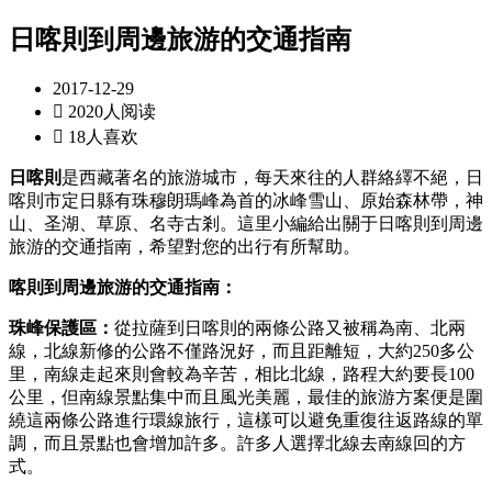
日喀則到周邊旅游的交通指南
2017-12-29

2020人阅读

18人喜欢
日喀則
是西藏著名的旅游城市，每天來往的人群絡繹不絕，日
喀則市定日縣有珠穆朗瑪峰為首的冰峰雪山、原始森林帶，神
山、圣湖、草原、名寺古剎。這里小編給出關于日喀則到周邊
旅游的交通指南，希望對您的出行有所幫助。
喀則到周邊旅游的交通指南：
珠峰保護區：
從拉薩到日喀則的兩條公路又被稱為南、北兩
線，北線新修的公路不僅路況好，而且距離短，大約250多公
里，南線走起來則會較為辛苦，相比北線，路程大約要長100
公里，但南線景點集中而且風光美麗，最佳的旅游方案便是圍
繞這兩條公路進行環線旅行，這樣可以避免重復往返路線的單
調，而且景點也會增加許多。許多人選擇北線去南線回的方
式。