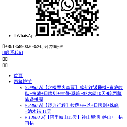

WhatsApp

+8618689002036
24小时咨询热线

联系我们




首頁
西藏旅游
¥ 9980 起
【含機票火車票】成都往返飛機+青藏軟
臥+拉薩+日喀则+羊湖+珠峰+納木錯10天9晚西藏
旅遊拼團
¥ 8380 起
【經典行程】拉萨+林芝+日喀則+珠峰
+納木錯 11天
¥ 13980 起
【阿里轉山15天】神山聖湖+轉山+一措
再措