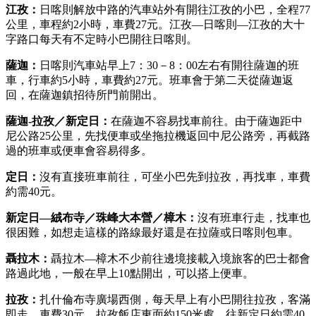
江孜：
日喀則解放中路的汽車站外有開往江孜的小巴，全程77
公里，車程約2小時，車費27元。江孜—日喀則—江孜的大十
字路口每天有不定時小巴開往日喀則。
薩迦：
日喀則汽車站早上7：30－8：00左右有開往薩迦的班
車，行車約5小時，車費約27元。班車會于第二天從薩迦返
回，在薩迦鎮招待所門前開出。
薩迦-拉孜／新定日：
在薩迦不容易找車前往。由于薩迦距中
尼公路25公里，先找便車或坐拖拉機返回中尼公路旁，再截路
過的班車或便車會容易得多。
定日：
沒有直接班車前往，可坐小巴先到拉孜，再找車，車費
約需40元。
新定日—絨布寺／珠峰大本營／樟木：
沒有班車行走，找車也
很困難，如想走這樣的路線最好還是在拉薩或日喀則包車。
聶拉木：
聶拉木—樟木不少前往邊境接載入境旅客的巴士都會
路過此地，一般在早上10點開出，可以搭上便車。
拉孜：
扎什倫布寺廣場西側，每天早上有小巴開往拉孜，客滿
即走，車費30元。拉孜飯店東面約150米處，往新定日約需40