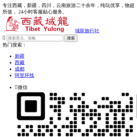
专注西藏，新疆，四川，云南旅游二十余年，纯玩优享，物超
所值， 24小时客服贴心服务。
域龍旅行社

搜索
热门搜索：
新疆
西藏
成都
阿里环线

微信