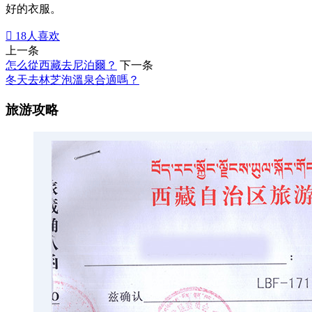
好的衣服。

18
人喜欢
上一条
怎么從西藏去尼泊爾？
下一条
冬天去林芝泡溫泉合適嗎？
旅游攻略