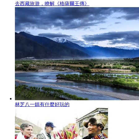
去西藏旅遊，瞭解《格薩爾王傳》
林芝八一鎮有什麼好玩的