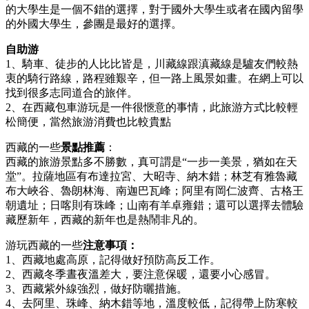
的大學生是一個不錯的選擇，對于國外大學生或者在國內留學
的外國大學生，參團是最好的選擇。
自助游
1、騎車、徒步的人比比皆是，川藏線跟滇藏線是驢友們較熱
衷的騎行路線，路程雖艱辛，但一路上風景如畫。在網上可以
找到很多志同道合的旅伴。
2、在西藏包車游玩是一件很愜意的事情，此旅游方式比較輕
松簡便，當然旅游消費也比較貴點
西藏的一些
景點推薦
：
西藏的旅游景點多不勝數，真可謂是“一步一美景，猶如在天
堂”。拉薩地區有布達拉宮、大昭寺、納木錯；林芝有雅魯藏
布大峽谷、魯朗林海、南迦巴瓦峰；阿里有岡仁波齊、古格王
朝遺址；日喀則有珠峰；山南有羊卓雍錯；還可以選擇去體驗
藏歷新年，西藏的新年也是熱鬧非凡的。
游玩西藏的一些
注意事項：
1、西藏地處高原，記得做好預防高反工作。
2、西藏冬季晝夜溫差大，要注意保暖，還要小心感冒。
3、西藏紫外線強烈，做好防曬措施。
4、去阿里、珠峰、納木錯等地，溫度較低，記得帶上防寒較