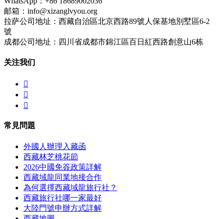
WhatsApp：+86 18689002036
邮箱：info@xizanglvyou.org
拉萨公司地址：西藏自治區北京西路89號人保基地別墅區6-2
號
成都公司地址：四川省成都市錦江區百日紅西路創意山6栋
关注我们



常見問題
外國人辦理入藏函
西藏林芝桃花節
2026中國免簽政策詳解
西藏域龍同業地接合作
為何選擇西藏域龍旅行社？
西藏旅行社哪一家最好
大陸門號申辦方式詳解
西藏地圖