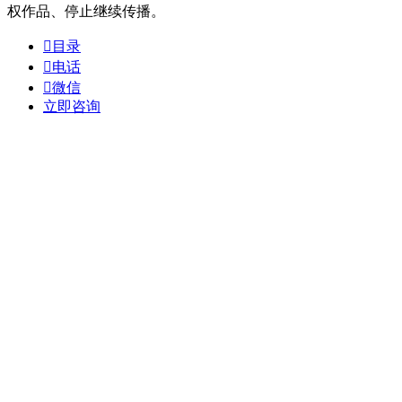
权作品、停止继续传播。

目录

电话

微信
立即咨询