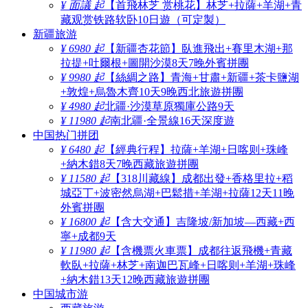
¥ 面議 起
【首飛林芝 赏桃花】林芝+拉薩+羊湖+青
藏观赏铁路软卧10日遊（可定製）
新疆旅游
¥ 6980 起
【新疆杏花節】臥進飛出+賽里木湖+那
拉提+吐爾根+圖開沙漠8天7晚外賓拼團
¥ 9980 起
【絲綢之路】青海+甘肅+新疆+茶卡鹽湖
+敦煌+烏魯木齊10天9晚西北旅遊拼團
¥ 4980 起
北疆·沙漠草原獨庫公路9天
¥ 11980 起
南北疆·全景線16天深度遊
中国热门拼团
¥ 6480 起
【經典行程】拉薩+羊湖+日喀则+珠峰
+納木錯8天7晚西藏旅遊拼團
¥ 11580 起
【318川藏線】成都出發+香格里拉+稻
城亞丁+波密然烏湖+巴鬆措+羊湖+拉薩12天11晚
外賓拼團
¥ 16800 起
【含大交通】吉隆坡/新加坡—西藏+西
寧+成都9天
¥ 11980 起
【含機票火車票】成都往返飛機+青藏
軟臥+拉薩+林芝+南迦巴瓦峰+日喀则+羊湖+珠峰
+納木錯13天12晚西藏旅遊拼團
中国城市游