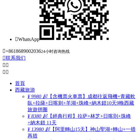

WhatsApp

+8618689002036
24小时咨询热线

联系我们




首頁
西藏旅游
¥ 9980 起
【含機票火車票】成都往返飛機+青藏軟
臥+拉薩+日喀则+羊湖+珠峰+納木錯10天9晚西藏
旅遊拼團
¥ 8380 起
【經典行程】拉萨+林芝+日喀則+珠峰
+納木錯 11天
¥ 13980 起
【阿里轉山15天】神山聖湖+轉山+一措
再措