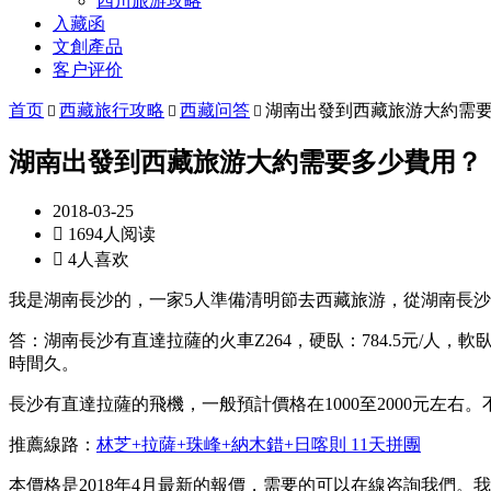
四川旅游攻略
入藏函
文創產品
客户评价
首页
西藏旅行攻略
西藏问答
湖南出發到西藏旅游大約需



湖南出發到西藏旅游大約需要多少費用？
2018-03-25

1694人阅读

4人喜欢
我是湖南長沙的，一家5人準備清明節去西藏旅游，從湖南長
答：湖南長沙有直達拉薩的火車Z264，硬臥：784.5元/人，
時間久。
長沙有直達拉薩的飛機，一般預計價格在1000至2000元左
推薦線路：
林芝+拉薩+珠峰+納木錯+日喀則 11天拼團
本價格是2018年4月最新的報價，需要的可以在線咨詢我們