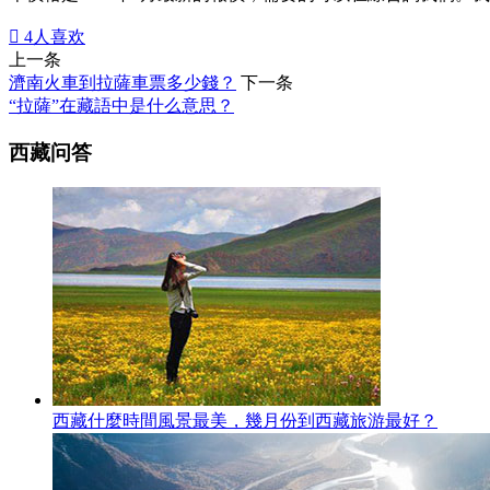

4
人喜欢
上一条
濟南火車到拉薩車票多少錢？
下一条
“拉薩”在藏語中是什么意思？
西藏问答
西藏什麼時間風景最美，幾月份到西藏旅游最好？