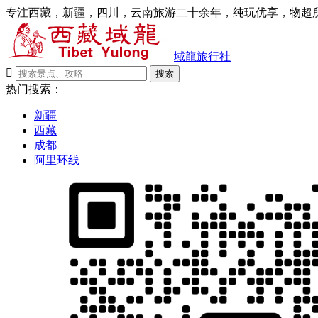
专注西藏，新疆，四川，云南旅游二十余年，纯玩优享，物超所
域龍旅行社

搜索
热门搜索：
新疆
西藏
成都
阿里环线