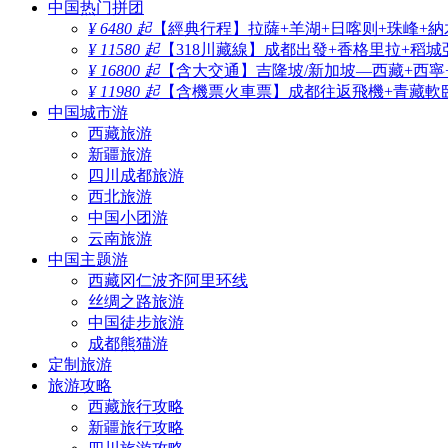
中国热门拼团
¥ 6480 起
【經典行程】拉薩+羊湖+日喀则+珠峰+納
¥ 11580 起
【318川藏線】成都出發+香格里拉+稻城
¥ 16800 起
【含大交通】吉隆坡/新加坡—西藏+西寧
¥ 11980 起
【含機票火車票】成都往返飛機+青藏軟臥
中国城市游
西藏旅游
新疆旅游
四川成都旅游
西北旅游
中国小团游
云南旅游
中国主题游
西藏冈仁波齐阿里环线
丝绸之路旅游
中国徒步旅游
成都熊猫游
定制旅游
旅游攻略
西藏旅行攻略
新疆旅行攻略