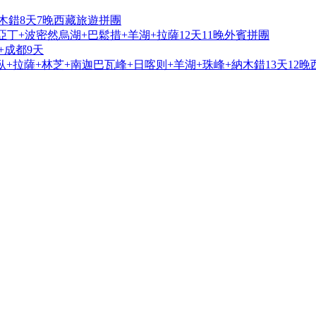
木錯8天7晚西藏旅遊拼團
亞丁+波密然烏湖+巴鬆措+羊湖+拉薩12天11晚外賓拼團
+成都9天
+拉薩+林芝+南迦巴瓦峰+日喀则+羊湖+珠峰+納木錯13天12