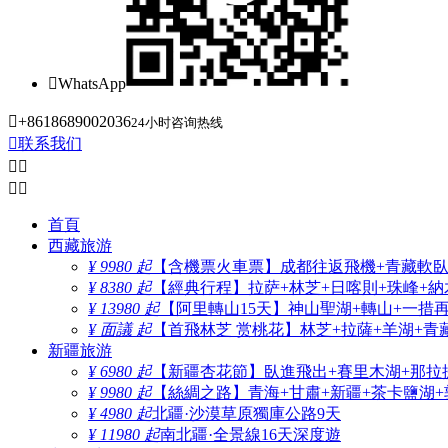

WhatsApp

+8618689002036
24小时咨询热线

联系我们




首頁
西藏旅游
¥ 9980 起
【含機票火車票】成都往返飛機+青藏軟臥+
¥ 8380 起
【經典行程】拉萨+林芝+日喀則+珠峰+納木
¥ 13980 起
【阿里轉山15天】神山聖湖+轉山+一措
¥ 面議 起
【首飛林芝 赏桃花】林芝+拉薩+羊湖+青
新疆旅游
¥ 6980 起
【新疆杏花節】臥進飛出+賽里木湖+那拉
¥ 9980 起
【絲綢之路】青海+甘肅+新疆+茶卡鹽湖+
¥ 4980 起
北疆·沙漠草原獨庫公路9天
¥ 11980 起
南北疆·全景線16天深度遊