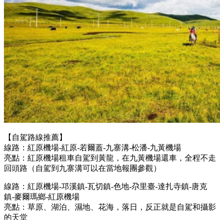
【自駕路線推薦】
線路：紅原機場-紅原-若爾蓋-九寨溝-松潘-九黃機場
亮點：紅原機場租車自駕到黃龍，在九黃機場還車，全程不走
回頭路（自駕到九寨溝可以在當地報團參觀）
線路：紅原機場-邛溪鎮-瓦切鎮-色地-尕里臺-達扎寺鎮-唐克
鎮-麥爾瑪鄉-紅原機場
亮點：草原、湖泊、濕地、花海，落日，反正就是自駕和攝影
的天堂