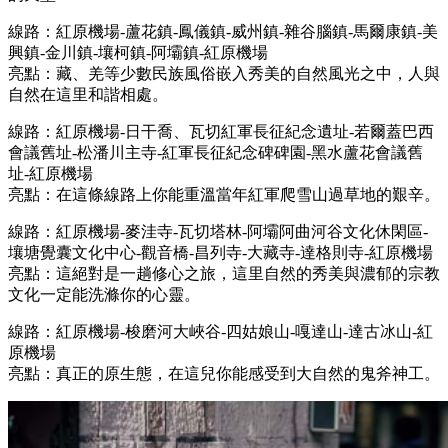
線路：紅原機場-蘆花鎮-鳳儀鎮-威州鎮-雜谷腦鎮-馬爾康鎮-美
興鎮-金川鎮-壤柯鎮-阿壩鎮-紅原機場
亮點：藏、羌等少數民族風俗嵌入秀美的自然風光之中，人與
自然在這里和諧相處。
線路：紅原機場-日干喬、瓦切紅軍長征紀念遺址-若爾蓋巴西
會議舊址-松潘川主寺-紅軍長征紀念碑碑園-黑水蘆花會議舊
址-紅原機場
亮點：在這條線路上你能重溫當年紅軍爬雪山過草地的艱辛。
線路：紅原機場-麥洼寺-瓦切塔林-阿壩阿曲河谷文化休閑區-
壤塘覺囊文化中心-觀音橋-昌列寺-大藏寺-達格則寺-紅原機場
亮點：這絕對是一趟修心之旅，這里自然的秀美與濃郁的宗教
文化一定能洗滌你的心靈。
線路：紅原機場-梭磨河大峽谷-四姑娘山-嘎達山-達古冰山-紅
原機場
亮點：真正的原生態，在這兒你能感受到大自然的鬼斧神工。