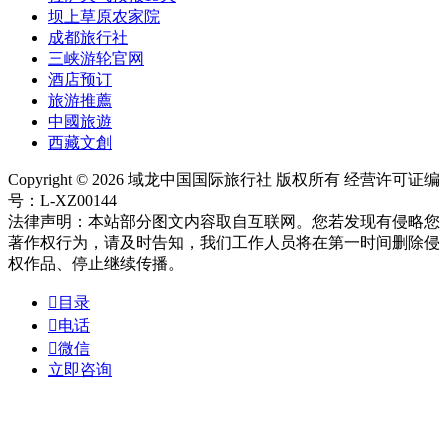
坝上草原农家院
成都旅行社
三峡游轮官网
酒店预订
旅游推薦
中國旅遊
西藏文創
Copyright © 2026 域龙中国国际旅行社 版权所有 经营许可证编
号：L-XZ00144
法律声明：本站部分图文内容取自互联网。您若发现有侵略您
著作权行为，请及时告知，我们工作人员将在第一时间删除侵
权作品、停止继续传播。

目录

电话

微信
立即咨询