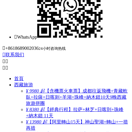

WhatsApp

+8618689002036
24小时咨询热线

联系我们




首頁
西藏旅游
¥ 9980 起
【含機票火車票】成都往返飛機+青藏軟
臥+拉薩+日喀则+羊湖+珠峰+納木錯10天9晚西藏
旅遊拼團
¥ 8380 起
【經典行程】拉萨+林芝+日喀則+珠峰
+納木錯 11天
¥ 13980 起
【阿里轉山15天】神山聖湖+轉山+一措
再措