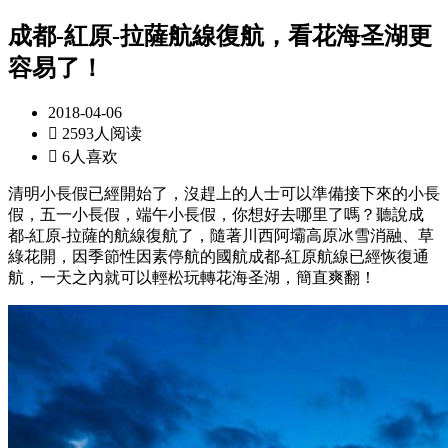
成都-紅原-拉薩航線復航，看花海圣湖更
容易了！
2018-04-06

2593人阅读

6人喜欢
清明小長假已經開始了，沒趕上的人士可以準備接下來的小長
假，五一小長假，端午小長假，你想好去哪里了嗎？聽說成
都-紅原-拉薩的航線復航了，隨著川西阿壩高原冰雪消融、草
綠花開，因季節性因素停航的國航成都-紅原航線已經恢復通
航，一天之內就可以輕松玩轉花海圣湖，簡直爽翻！