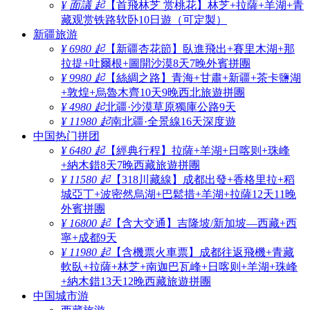
¥ 面議 起
【首飛林芝 赏桃花】林芝+拉薩+羊湖+青
藏观赏铁路软卧10日遊（可定製）
新疆旅游
¥ 6980 起
【新疆杏花節】臥進飛出+賽里木湖+那
拉提+吐爾根+圖開沙漠8天7晚外賓拼團
¥ 9980 起
【絲綢之路】青海+甘肅+新疆+茶卡鹽湖
+敦煌+烏魯木齊10天9晚西北旅遊拼團
¥ 4980 起
北疆·沙漠草原獨庫公路9天
¥ 11980 起
南北疆·全景線16天深度遊
中国热门拼团
¥ 6480 起
【經典行程】拉薩+羊湖+日喀则+珠峰
+納木錯8天7晚西藏旅遊拼團
¥ 11580 起
【318川藏線】成都出發+香格里拉+稻
城亞丁+波密然烏湖+巴鬆措+羊湖+拉薩12天11晚
外賓拼團
¥ 16800 起
【含大交通】吉隆坡/新加坡—西藏+西
寧+成都9天
¥ 11980 起
【含機票火車票】成都往返飛機+青藏
軟臥+拉薩+林芝+南迦巴瓦峰+日喀则+羊湖+珠峰
+納木錯13天12晚西藏旅遊拼團
中国城市游