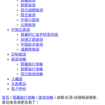
西藏旅游
新疆旅游
四川成都旅游
西北旅游
中国小团游
云南旅游
中国主题游
西藏冈仁波齐阿里环线
丝绸之路旅游
中国徒步旅游
成都熊猫游
定制旅游
旅游攻略
西藏旅行攻略
新疆旅行攻略
四川旅游攻略
入藏函
文創產品
客户评价
首页
西藏旅行攻略
旅游攻略
成都-紅原-拉薩航線復航，



看花海圣湖更容易了！