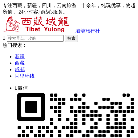
专注西藏，新疆，四川，云南旅游二十余年，纯玩优享，物超
所值， 24小时客服贴心服务。
域龍旅行社

搜索
热门搜索：
新疆
西藏
成都
阿里环线

微信