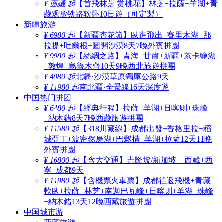
¥ 面議 起
【首飛林芝 赏桃花】林芝+拉薩+羊湖+青
藏观赏铁路软卧10日遊（可定製）
新疆旅游
¥ 6980 起
【新疆杏花節】臥進飛出+賽里木湖+那
拉提+吐爾根+圖開沙漠8天7晚外賓拼團
¥ 9980 起
【絲綢之路】青海+甘肅+新疆+茶卡鹽湖
+敦煌+烏魯木齊10天9晚西北旅遊拼團
¥ 4980 起
北疆·沙漠草原獨庫公路9天
¥ 11980 起
南北疆·全景線16天深度遊
中国热门拼团
¥ 6480 起
【經典行程】拉薩+羊湖+日喀则+珠峰
+納木錯8天7晚西藏旅遊拼團
¥ 11580 起
【318川藏線】成都出發+香格里拉+稻
城亞丁+波密然烏湖+巴鬆措+羊湖+拉薩12天11晚
外賓拼團
¥ 16800 起
【含大交通】吉隆坡/新加坡—西藏+西
寧+成都9天
¥ 11980 起
【含機票火車票】成都往返飛機+青藏
軟臥+拉薩+林芝+南迦巴瓦峰+日喀则+羊湖+珠峰
+納木錯13天12晚西藏旅遊拼團
中国城市游