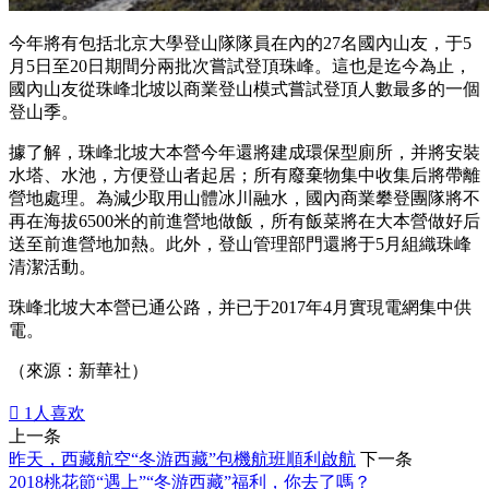
今年將有包括北京大學登山隊隊員在內的27名國內山友，于5
月5日至20日期間分兩批次嘗試登頂珠峰。這也是迄今為止，
國內山友從珠峰北坡以商業登山模式嘗試登頂人數最多的一個
登山季。
據了解，珠峰北坡大本營今年還將建成環保型廁所，并將安裝
水塔、水池，方便登山者起居；所有廢棄物集中收集后將帶離
營地處理。為減少取用山體冰川融水，國內商業攀登團隊將不
再在海拔6500米的前進營地做飯，所有飯菜將在大本營做好后
送至前進營地加熱。此外，登山管理部門還將于5月組織珠峰
清潔活動。
珠峰北坡大本營已通公路，并已于2017年4月實現電網集中供
電。
（來源：新華社）

1
人喜欢
上一条
昨天，西藏航空“冬游西藏”包機航班順利啟航
下一条
2018桃花節“遇上”“冬游西藏”福利，你去了嗎？