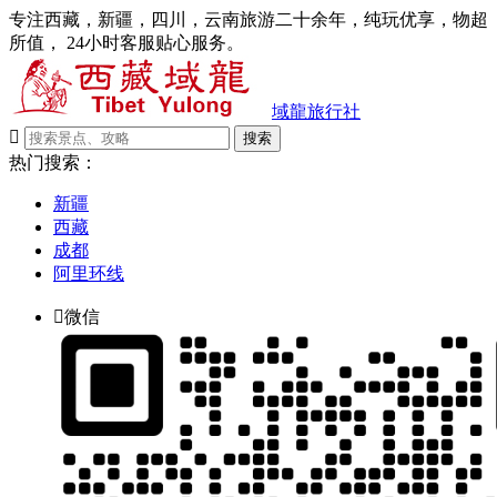
专注西藏，新疆，四川，云南旅游二十余年，纯玩优享，物超
所值， 24小时客服贴心服务。
域龍旅行社

搜索
热门搜索：
新疆
西藏
成都
阿里环线

微信