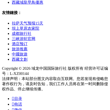
西藏域龍早鳥優惠
友情鏈接：
拉萨天气预报15天
坝上草原农家院
成都旅行社
三峡游轮官网
酒店预订
旅游推薦
中國旅遊
西藏文創
Copyright © 2026 域龙中国国际旅行社 版权所有 经营许可证编
号：L-XZ00144
法律声明：本站部分图文内容取自互联网。您若发现有侵略您
著作权行为，请及时告知，我们工作人员将在第一时间删除侵
权作品、停止继续传播。

目录

电话

微信