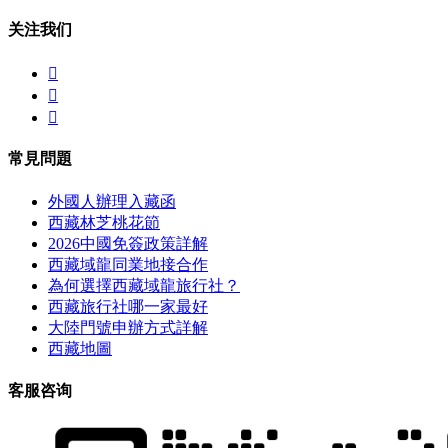
关注我们



常見問題
外國人辦理入藏函
西藏林芝桃花節
2026中國免簽政策詳解
西藏域龍同業地接合作
為何選擇西藏域龍旅行社？
西藏旅行社哪一家最好
大陸門號申辦方式詳解
西藏地圖
客服咨询