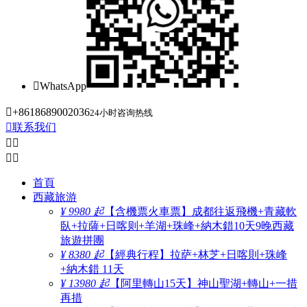

WhatsApp

+8618689002036
24小时咨询热线

联系我们




首頁
西藏旅游
¥ 9980 起
【含機票火車票】成都往返飛機+青藏軟
臥+拉薩+日喀则+羊湖+珠峰+納木錯10天9晚西藏
旅遊拼團
¥ 8380 起
【經典行程】拉萨+林芝+日喀則+珠峰
+納木錯 11天
¥ 13980 起
【阿里轉山15天】神山聖湖+轉山+一措
再措