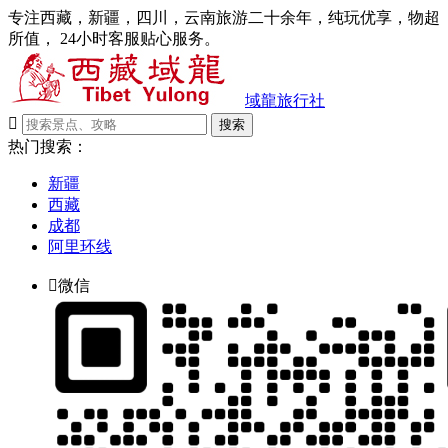
专注西藏，新疆，四川，云南旅游二十余年，纯玩优享，物超
所值， 24小时客服贴心服务。
域龍旅行社

搜索
热门搜索：
新疆
西藏
成都
阿里环线

微信