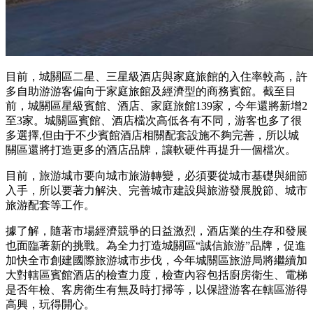
目前，城關區二星、三星級酒店與家庭旅館的入住率較高，許
多自助游游客偏向于家庭旅館及經濟型的商務賓館。截至目
前，城關區星級賓館、酒店、家庭旅館139家，今年還將新增2
至3家。城關區賓館、酒店檔次高低各有不同，游客也多了很
多選擇,但由于不少賓館酒店相關配套設施不夠完善，所以城
關區還將打造更多的酒店品牌，讓軟硬件再提升一個檔次。
目前，旅游城市要向城市旅游轉變，必須要從城市基礎與細節
入手，所以要著力解決、完善城市建設與旅游發展脫節、城市
旅游配套等工作。
據了解，隨著市場經濟競爭的日益激烈，酒店業的生存和發展
也面臨著新的挑戰。為全力打造城關區“誠信旅游”品牌，促進
加快全市創建國際旅游城市步伐，今年城關區旅游局將繼續加
大對轄區賓館酒店的檢查力度，檢查內容包括廚房衛生、電梯
是否年檢、客房衛生有無及時打掃等，以保證游客在轄區游得
高興，玩得開心。