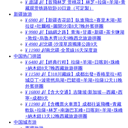
¥ 面議 起
【首飛林芝 赏桃花】林芝+拉薩+羊湖+青
藏观赏铁路软卧10日遊（可定製）
新疆旅游
¥ 6980 起
【新疆杏花節】臥進飛出+賽里木湖+那
拉提+吐爾根+圖開沙漠8天7晚外賓拼團
¥ 9980 起
【絲綢之路】青海+甘肅+新疆+茶卡鹽湖
+敦煌+烏魯木齊10天9晚西北旅遊拼團
¥ 4980 起
北疆·沙漠草原獨庫公路9天
¥ 11980 起
南北疆·全景線16天深度遊
中国热门拼团
¥ 6480 起
【經典行程】拉薩+羊湖+日喀则+珠峰
+納木錯8天7晚西藏旅遊拼團
¥ 11580 起
【318川藏線】成都出發+香格里拉+稻
城亞丁+波密然烏湖+巴鬆措+羊湖+拉薩12天11晚
外賓拼團
¥ 16800 起
【含大交通】吉隆坡/新加坡—西藏+西
寧+成都9天
¥ 11980 起
【含機票火車票】成都往返飛機+青藏
軟臥+拉薩+林芝+南迦巴瓦峰+日喀则+羊湖+珠峰
+納木錯13天12晚西藏旅遊拼團
中国城市游