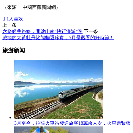
（來源： 中國西藏新聞網）

1
人喜欢
上一条
六條經典路線，開啟山南“快行漫游”季
下一条
藏地的大黃牡丹比熊貓還珍貴，5月是觀看的好時節！
旅游新闻
3月至今，拉薩火車站發送旅客18萬余人次，火車票緊張