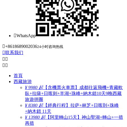

WhatsApp

+8618689002036
24小时咨询热线

联系我们




首頁
西藏旅游
¥ 9980 起
【含機票火車票】成都往返飛機+青藏軟
臥+拉薩+日喀则+羊湖+珠峰+納木錯10天9晚西藏
旅遊拼團
¥ 8380 起
【經典行程】拉萨+林芝+日喀則+珠峰
+納木錯 11天
¥ 13980 起
【阿里轉山15天】神山聖湖+轉山+一措
再措