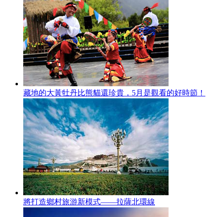
藏地的大黃牡丹比熊貓還珍貴，5月是觀看的好時節！
將打造鄉村旅游新模式——拉薩北環線