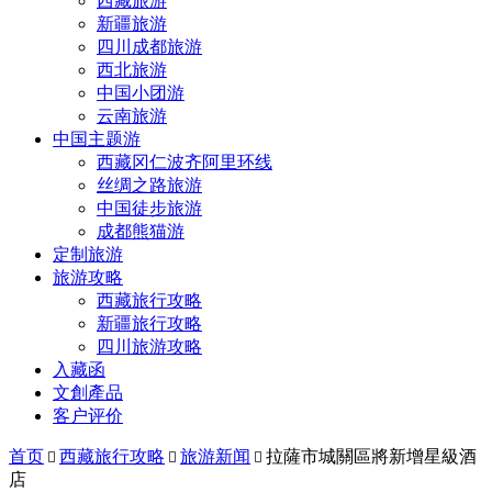
西藏旅游
新疆旅游
四川成都旅游
西北旅游
中国小团游
云南旅游
中国主题游
西藏冈仁波齐阿里环线
丝绸之路旅游
中国徒步旅游
成都熊猫游
定制旅游
旅游攻略
西藏旅行攻略
新疆旅行攻略
四川旅游攻略
入藏函
文創產品
客户评价
首页
西藏旅行攻略
旅游新闻
拉薩市城關區將新增星級酒



店