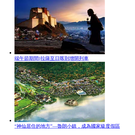
端午節期間||拉薩至日喀則增開列車
“神仙居住的地方”—魯朗小鎮，成為國家級度假區