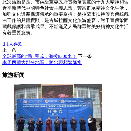
此次活動是區、市兩級黨委政府貫徹落實黨的十九大精神和習
近平新時代中國特色社會主義思想，豐富群眾精神文化生活，
加強文化遺產保護傳承的重要舉措；是拉薩市扶持優秀傳統戲
曲工作的具體實踐，是古城拉薩文化旅游盛宴，對于宣傳鞏固
藏戲保護和傳承成果、不斷滿足人民群眾對美好精神文化生活
有著重要意義。

1
人喜欢
上一条
全球最高的“路”完成，海拔8300米！
下一条
本周西藏大部分地區，將出現頻繁降水
旅游新闻