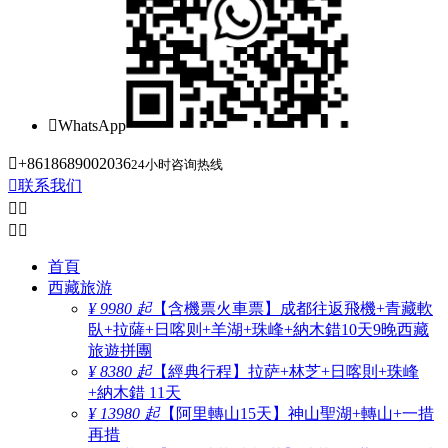

WhatsApp

+8618689002036
24小时咨询热线

联系我们




首頁
西藏旅游
¥ 9980 起
【含機票火車票】成都往返飛機+青藏軟
臥+拉薩+日喀则+羊湖+珠峰+納木錯10天9晚西藏
旅遊拼團
¥ 8380 起
【經典行程】拉萨+林芝+日喀則+珠峰
+納木錯 11天
¥ 13980 起
【阿里轉山15天】神山聖湖+轉山+一措
再措