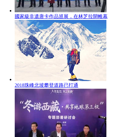
國家級非遺唐卡作品巡展，在林芝拉開帷幕
2018珠峰北坡攀登道路已打通