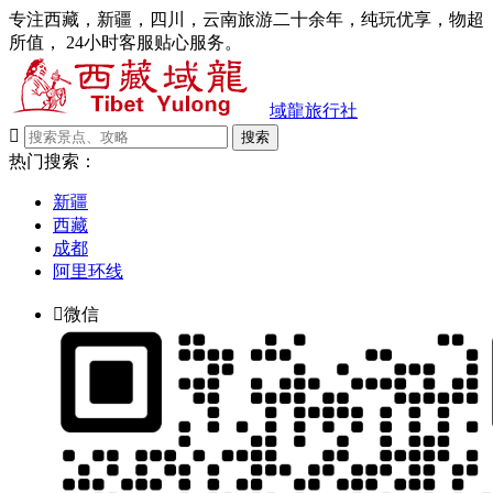
专注西藏，新疆，四川，云南旅游二十余年，纯玩优享，物超
所值， 24小时客服贴心服务。
域龍旅行社

搜索
热门搜索：
新疆
西藏
成都
阿里环线

微信