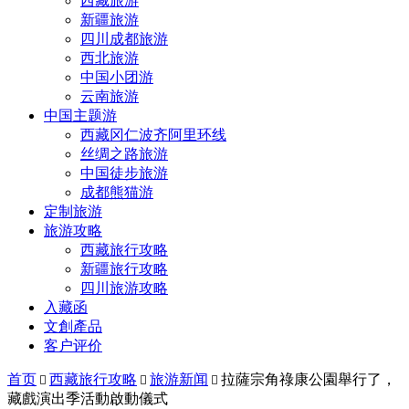
西藏旅游
新疆旅游
四川成都旅游
西北旅游
中国小团游
云南旅游
中国主题游
西藏冈仁波齐阿里环线
丝绸之路旅游
中国徒步旅游
成都熊猫游
定制旅游
旅游攻略
西藏旅行攻略
新疆旅行攻略
四川旅游攻略
入藏函
文創產品
客户评价
首页
西藏旅行攻略
旅游新闻
拉薩宗角祿康公園舉行了，



藏戲演出季活動啟動儀式