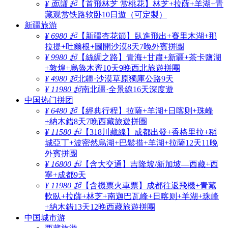
¥ 面議 起
【首飛林芝 赏桃花】林芝+拉薩+羊湖+青
藏观赏铁路软卧10日遊（可定製）
新疆旅游
¥ 6980 起
【新疆杏花節】臥進飛出+賽里木湖+那
拉提+吐爾根+圖開沙漠8天7晚外賓拼團
¥ 9980 起
【絲綢之路】青海+甘肅+新疆+茶卡鹽湖
+敦煌+烏魯木齊10天9晚西北旅遊拼團
¥ 4980 起
北疆·沙漠草原獨庫公路9天
¥ 11980 起
南北疆·全景線16天深度遊
中国热门拼团
¥ 6480 起
【經典行程】拉薩+羊湖+日喀则+珠峰
+納木錯8天7晚西藏旅遊拼團
¥ 11580 起
【318川藏線】成都出發+香格里拉+稻
城亞丁+波密然烏湖+巴鬆措+羊湖+拉薩12天11晚
外賓拼團
¥ 16800 起
【含大交通】吉隆坡/新加坡—西藏+西
寧+成都9天
¥ 11980 起
【含機票火車票】成都往返飛機+青藏
軟臥+拉薩+林芝+南迦巴瓦峰+日喀则+羊湖+珠峰
+納木錯13天12晚西藏旅遊拼團
中国城市游