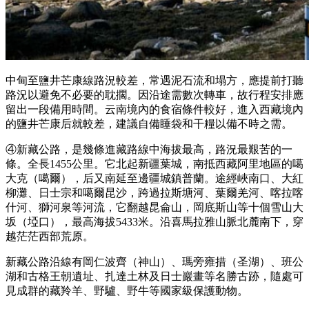
中甸至鹽井芒康線路況較差，常遇泥石流和塌方，應提前打聽
路況以避免不必要的耽擱。因沿途需數次轉車，故行程安排應
留出一段備用時間。云南境內的食宿條件較好，進入西藏境內
的鹽井芒康后就較差，建議自備睡袋和干糧以備不時之需。
④新藏公路，是幾條進藏路線中海拔最高，路況最艱苦的一
條。全長1455公里。它北起新疆葉城，南抵西藏阿里地區的噶
大克（噶爾），后又南延至邊疆城鎮普蘭。途經峽南口、大紅
柳灘、日士宗和噶爾昆沙，跨過拉斯塘河、葉爾羌河、喀拉喀
什河、獅河泉等河流，它翻越昆侖山，岡底斯山等十個雪山大
坂（埡口），最高海拔5433米。沿喜馬拉雅山脈北麓南下，穿
越茫茫西部荒原。
新藏公路沿線有岡仁波齊（神山）、瑪旁雍措（圣湖）、班公
湖和古格王朝遺址、扎達土林及日士巖畫等名勝古跡，隨處可
見成群的藏羚羊、野驢、野牛等國家級保護動物。