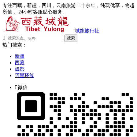
专注西藏，新疆，四川，云南旅游二十余年，纯玩优享，物超
所值， 24小时客服贴心服务。
域龍旅行社

搜索
热门搜索：
新疆
西藏
成都
阿里环线

微信