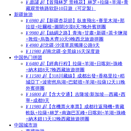
¥ 面議 起
【首飛林芝 赏桃花】林芝+拉薩+羊湖+青
藏观赏铁路软卧10日遊（可定製）
新疆旅游
¥ 6980 起
【新疆杏花節】臥進飛出+賽里木湖+那
拉提+吐爾根+圖開沙漠8天7晚外賓拼團
¥ 9980 起
【絲綢之路】青海+甘肅+新疆+茶卡鹽湖
+敦煌+烏魯木齊10天9晚西北旅遊拼團
¥ 4980 起
北疆·沙漠草原獨庫公路9天
¥ 11980 起
南北疆·全景線16天深度遊
中国热门拼团
¥ 6480 起
【經典行程】拉薩+羊湖+日喀则+珠峰
+納木錯8天7晚西藏旅遊拼團
¥ 11580 起
【318川藏線】成都出發+香格里拉+稻
城亞丁+波密然烏湖+巴鬆措+羊湖+拉薩12天11晚
外賓拼團
¥ 16800 起
【含大交通】吉隆坡/新加坡—西藏+西
寧+成都9天
¥ 11980 起
【含機票火車票】成都往返飛機+青藏
軟臥+拉薩+林芝+南迦巴瓦峰+日喀则+羊湖+珠峰
+納木錯13天12晚西藏旅遊拼團
中国城市游