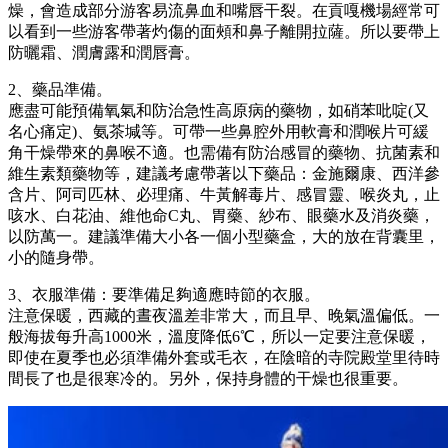
燥，會造成部分游客易流鼻血和嘴唇干裂。在貢嘎機場經常可
以看到一些游客帶著灼傷的面頰和鼻子離開拉薩。所以要帶上
防曬霜、潤膚露和潤唇膏。
2、藥品準備。
應盡可能預備氧氣和防治急性高原病的藥物，如硝苯吡啶(又
名心痛定)、氨茶堿等。可帶一些鼻腔外用軟膏和潤喉片可緩
角干燥帶來的鼻喉不適。也需備有防治感冒的藥物、抗菌素和
維生素類藥物等，建議考慮帶著以下藥品：金施爾康、西洋參
含片、阿司匹林、必理痛、牛黃解毒片、感冒靈、喉炎丸，止
咳水、白花油、維他命C丸、胃藥、紗布、眼藥水及消炎藥，
以防萬一。建議準備大小各一個小型藥盒，大的放在背囊里，
小的隨身帶。
3、衣服準備：要準備足夠適應時節的衣服。
注意保暖，西藏的晝夜溫差非常大，而且早、晚氣溫偏低。一
般海拔每升高1000米，溫度降低6℃，所以一定要注意保暖，
即使在夏季也必須準備外套或毛衣，在陰暗的寺院殿堂里待時
間長了也是很寒冷的。另外，保持身體的干燥也很重要。