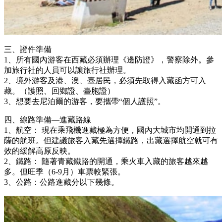
三、證件準備
1、所有國內游客在西藏必須辦理《邊防證》，警察除外。參
加旅行社的人員可以讓旅行社辦理。
2、境外游客及港、澳、臺居民，必須先取得入藏函方可入
藏。（護照、回鄉證、臺胞證）
3、想要去尼泊爾的游客，要攜帶“個人護照”。
四、線路準備—進藏路線
1、航空： 現在乘飛機進藏極為方便，國內大城市均開通到拉
薩的航班。但建議旅客入藏先選擇鐵路，出藏選擇航空就可有
效的緩解高原反映。
2、鐵路： 隨著青藏鐵路的開通，乘火車入藏的旅客越來越
多。但旺季（6-9月）車票較緊張。
3、公路：公路進藏分以下幾條。