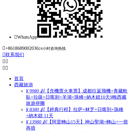

WhatsApp

+8618689002036
24小时咨询热线

联系我们




首頁
西藏旅游
¥ 9980 起
【含機票火車票】成都往返飛機+青藏軟
臥+拉薩+日喀则+羊湖+珠峰+納木錯10天9晚西藏
旅遊拼團
¥ 8380 起
【經典行程】拉萨+林芝+日喀則+珠峰
+納木錯 11天
¥ 13980 起
【阿里轉山15天】神山聖湖+轉山+一措
再措