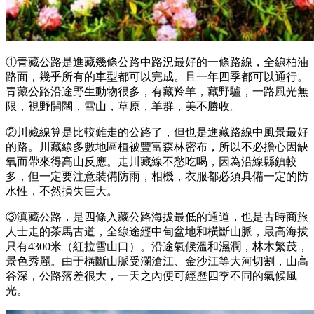
①青藏公路是進藏幾條公路中路況最好的一條路線，全線柏油
路面，幾乎所有的車型都可以完成。且一年四季都可以通行。
青藏公路沿途野生動物很多，有藏羚羊，藏野驢，一路風光無
限，視野開闊，雪山，草原，羊群，美不勝收。
②川藏線算是比較難走的公路了，但也是進藏路線中風景最好
的路。川藏線多數地區植被豐富森林密布，所以不必擔心因缺
氧而帶來得高山反應。走川藏線不愁吃喝，因為沿線縣鎮較
多，但一定要注意裝備防雨，相機，衣服都必須具備一定的防
水性，不然損失巨大。
③滇藏公路，是四條入藏公路海拔最低的通道，也是古時商旅
人士走的茶馬古道，全線途經中甸盆地和橫斷山脈，最高海拔
只有4300米（紅拉雪山口）。沿途氣候溫和濕潤，林木繁茂，
景色秀麗。由于橫斷山脈受瀾滄江、金沙江等大河切割，山高
谷深，公路落差很大，一天之內便可經歷四季不同的氣候風
光。