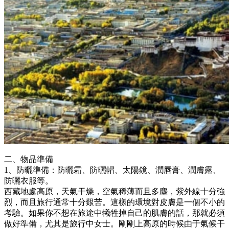
二、物品準備
1、防曬準備：防曬霜、防曬帽、太陽鏡、潤唇膏、潤膚露、
防曬衣服等。
西藏地處高原，天氣干燥，空氣稀薄而且多塵，紫外線十分強
烈，而且旅行通常十分艱苦。這樣的環境對皮膚是一個不小的
考驗。如果你不想在旅途中犧牲掉自己的肌膚的話，那就必須
做好準備，尤其是旅行中女士。剛剛上高原的時候由于氣候干