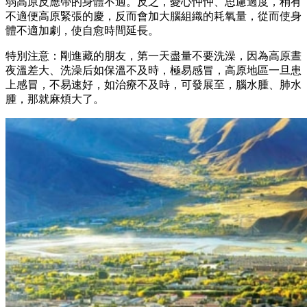
弱高原反應帶的身體不適。反之，憂心忡忡、思慮過度，稍有
不適便高原緊張的慶，反而會加大腦組織的耗氧量，從而使身
體不適加劇，使自愈時間延長。
特別注意：剛進藏的朋友，第一天盡量不要洗澡，因為高原晝
夜溫差大、洗澡后如保溫不及時，極易感冒，高原地區一旦患
上感冒，不易速好，如治療不及時，可發展至，腦水腫、肺水
腫，那就麻煩大了。