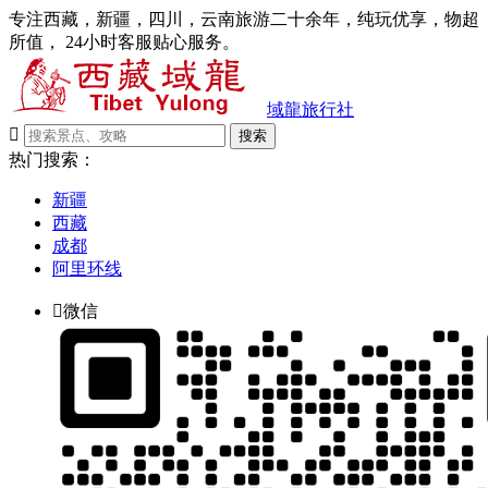
专注西藏，新疆，四川，云南旅游二十余年，纯玩优享，物超
所值， 24小时客服贴心服务。
域龍旅行社

搜索
热门搜索：
新疆
西藏
成都
阿里环线

微信