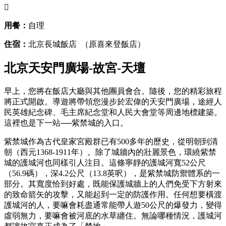

用餐：
自理
住宿：
北京長城飯店 （原喜來登飯店）
北京天安門廣場-故宮-天壇
早上，您將在飯店大廳與其他團員會合。隨後，您的精彩旅程
將正式開啟。導遊將帶領您漫步於宏偉的天安門廣場，途經人
民英雄紀念碑、毛主席紀念堂和人民大會堂等周邊地標建築。
這裡也是下一站──紫禁城的入口。
紫禁城作為古代皇家宮殿群已有500多年的歷史，從明朝到清
朝（西元1368-1911年）。除了城牆內的壯麗景色，環繞紫禁
城的護城河也同樣引人注目。這條寧靜的護城河寬52公尺
（56.9碼），深4.2公尺（13.8英呎），是紫禁城防禦體系的一
部分。其寬度恰到好處，既能保護城牆上的人們免受下方射來
的致命箭矢的攻擊，又能起到一定的防護作用。任何想要橫渡
護城河的人，要嘛會耗盡通常能帶人遊50公尺的爆發力，變得
虛弱無力，要嘛會被河底的水草纏住。無論哪種情況，護城河