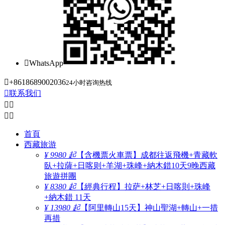

WhatsApp

+8618689002036
24小时咨询热线

联系我们




首頁
西藏旅游
¥ 9980 起
【含機票火車票】成都往返飛機+青藏軟
臥+拉薩+日喀则+羊湖+珠峰+納木錯10天9晚西藏
旅遊拼團
¥ 8380 起
【經典行程】拉萨+林芝+日喀則+珠峰
+納木錯 11天
¥ 13980 起
【阿里轉山15天】神山聖湖+轉山+一措
再措