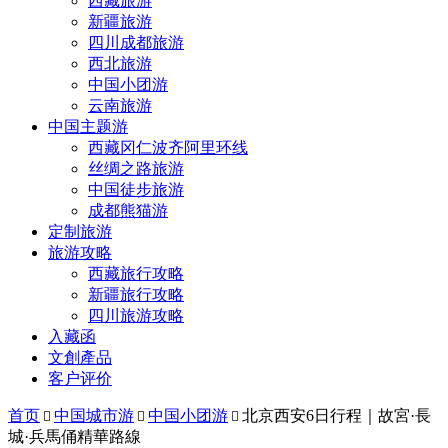
西藏旅游
新疆旅游
四川成都旅游
西北旅游
中国小团游
云南旅游
中国主题游
西藏冈仁波齐阿里环线
丝绸之路旅游
中国徒步旅游
成都熊猫游
定制旅游
旅游攻略
西藏旅行攻略
新疆旅行攻略
四川旅游攻略
入藏函
文創產品
客户评价
首页
中国城市游
中国小团游
北京西安6日行程｜故宮·長



城·兵馬俑精華路線