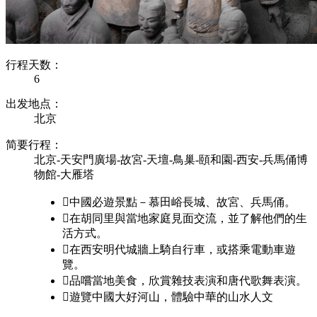
行程天数：
6
出发地点：
北京
简要行程：
北京-天安門廣場-故宮-天壇-鳥巢-頤和園-西安-兵馬俑博
物館-大雁塔

中國必遊景點－慕田峪長城、故宮、兵馬俑。

在胡同里與當地家庭見面交流，並了解他們的生
活方式。

在西安明代城牆上騎自行車，或搭乘電動車遊
覽。

品嚐當地美食，欣賞雜技表演和唐代歌舞表演。

遊覽中國大好河山，體驗中華的山水人文