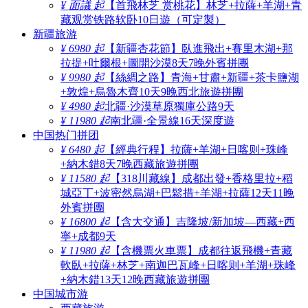
¥ 面議 起
【首飛林芝 赏桃花】林芝+拉薩+羊湖+青
藏观赏铁路软卧10日遊（可定製）
新疆旅游
¥ 6980 起
【新疆杏花節】臥進飛出+賽里木湖+那
拉提+吐爾根+圖開沙漠8天7晚外賓拼團
¥ 9980 起
【絲綢之路】青海+甘肅+新疆+茶卡鹽湖
+敦煌+烏魯木齊10天9晚西北旅遊拼團
¥ 4980 起
北疆·沙漠草原獨庫公路9天
¥ 11980 起
南北疆·全景線16天深度遊
中国热门拼团
¥ 6480 起
【經典行程】拉薩+羊湖+日喀则+珠峰
+納木錯8天7晚西藏旅遊拼團
¥ 11580 起
【318川藏線】成都出發+香格里拉+稻
城亞丁+波密然烏湖+巴鬆措+羊湖+拉薩12天11晚
外賓拼團
¥ 16800 起
【含大交通】吉隆坡/新加坡—西藏+西
寧+成都9天
¥ 11980 起
【含機票火車票】成都往返飛機+青藏
軟臥+拉薩+林芝+南迦巴瓦峰+日喀则+羊湖+珠峰
+納木錯13天12晚西藏旅遊拼團
中国城市游