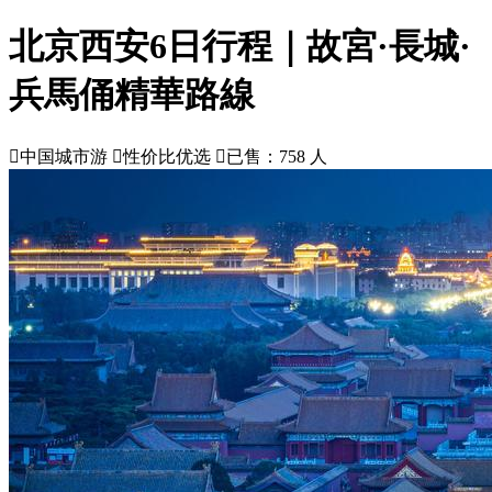
北京西安6日行程｜故宮·長城·
兵馬俑精華路線

中国城市游

性价比优选

已售：758 人