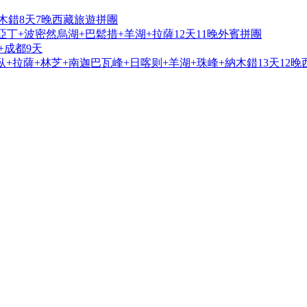
木錯8天7晚西藏旅遊拼團
亞丁+波密然烏湖+巴鬆措+羊湖+拉薩12天11晚外賓拼團
+成都9天
+拉薩+林芝+南迦巴瓦峰+日喀则+羊湖+珠峰+納木錯13天12