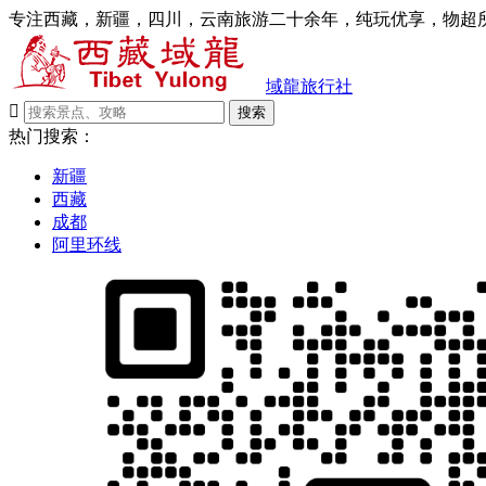
专注西藏，新疆，四川，云南旅游二十余年，纯玩优享，物超所
域龍旅行社

搜索
热门搜索：
新疆
西藏
成都
阿里环线