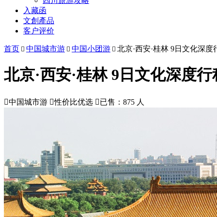
四川旅游攻略
入藏函
文創產品
客户评价
首页
中国城市游
中国小团游
北京·西安·桂林 9日文化深度



北京·西安·桂林 9日文化深度行

中国城市游

性价比优选

已售：875 人