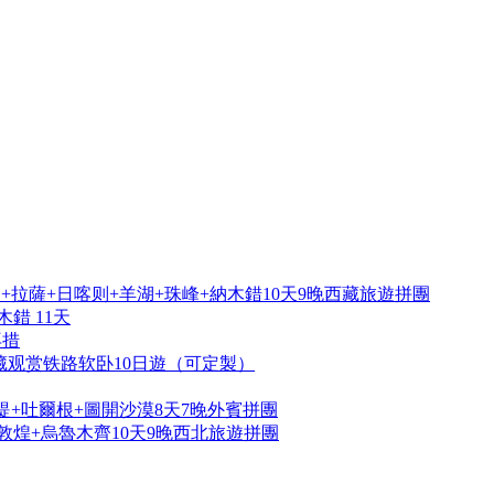
拉薩+日喀则+羊湖+珠峰+納木錯10天9晚西藏旅遊拼團
錯 11天
再措
藏观赏铁路软卧10日遊（可定製）
提+吐爾根+圖開沙漠8天7晚外賓拼團
敦煌+烏魯木齊10天9晚西北旅遊拼團