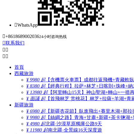

WhatsApp

+8618689002036
24小时咨询热线

联系我们




首頁
西藏旅游
¥ 9980 起
【含機票火車票】成都往返飛機+青藏軟臥+
¥ 8380 起
【經典行程】拉萨+林芝+日喀則+珠峰+納木
¥ 13980 起
【阿里轉山15天】神山聖湖+轉山+一措
¥ 面議 起
【首飛林芝 赏桃花】林芝+拉薩+羊湖+青
新疆旅游
¥ 6980 起
【新疆杏花節】臥進飛出+賽里木湖+那拉
¥ 9980 起
【絲綢之路】青海+甘肅+新疆+茶卡鹽湖+
¥ 4980 起
北疆·沙漠草原獨庫公路9天
¥ 11980 起
南北疆·全景線16天深度遊