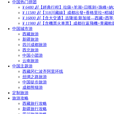
中国热门拼团
¥ 6480 起
【經典行程】拉薩+羊湖+日喀则+珠峰+納
¥ 11580 起
【318川藏線】成都出發+香格里拉+稻城
¥ 16800 起
【含大交通】吉隆坡/新加坡—西藏+西寧
¥ 11980 起
【含機票火車票】成都往返飛機+青藏軟臥
中国城市游
西藏旅游
新疆旅游
四川成都旅游
西北旅游
中国小团游
云南旅游
中国主题游
西藏冈仁波齐阿里环线
丝绸之路旅游
中国徒步旅游
成都熊猫游
定制旅游
旅游攻略
西藏旅行攻略
新疆旅行攻略